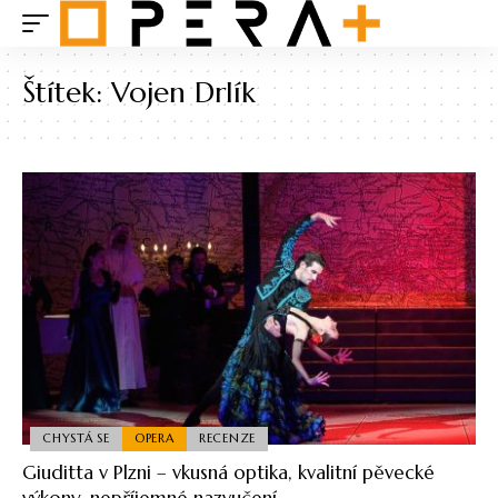
Štítek:
Vojen Drlík
CHYSTÁ SE
OPERA
RECENZE
Giuditta v Plzni – vkusná optika, kvalitní pěvecké
výkony, nepříjemné nazvučení