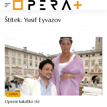
Štítek:
Yusif Eyvazov
OPERA
Operní kukátko (6)