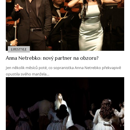
LIFESTYLE
Anna Netrebko: nový partner na obzoru?
Jen několik měsíců poté, co sopranistka Anna Netrebko překvapivě
opustila svého manžela…