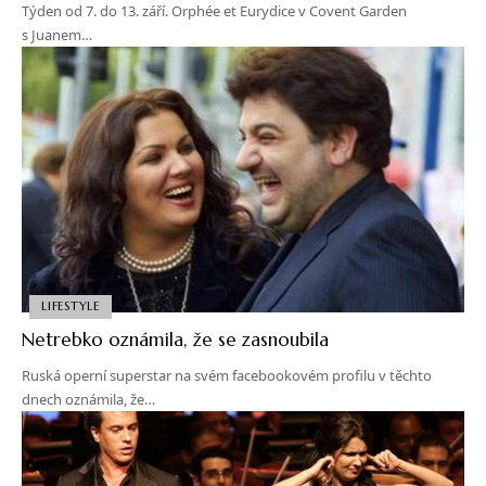
Týden od 7. do 13. září. Orphée et Eurydice v Covent Garden
s Juanem…
LIFESTYLE
Netrebko oznámila, že se zasnoubila
Ruská operní superstar na svém facebookovém profilu v těchto
dnech oznámila, že…