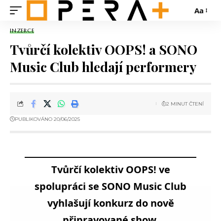
Aa
INZERCE
Tvůrčí kolektiv OOPS! a SONO
Music Club hledají performery
2 MINUT ČTENÍ
PUBLIKOVÁNO 20/06/2025
Tvůrčí kolektiv OOPS! ve
spolupráci se SONO Music Club
vyhlašují konkurz do nově
připravované show.