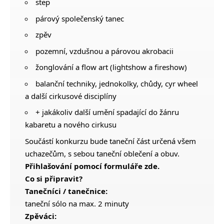
step
párový společenský tanec
zpěv
pozemní, vzdušnou a párovou akrobacii
žonglování a flow art (lightshow a fireshow)
balanční techniky, jednokolky, chůdy, cyr wheel
a další cirkusové disciplíny
+ jakákoliv další umění spadající do žánru
kabaretu a nového cirkusu
Součástí konkurzu bude taneční část určená všem
uchazečům, s sebou taneční oblečení a obuv.
Přihlašování pomocí formuláře
zde
.
Co si připravit?
Tanečníci / tanečnice:
taneční sólo na max. 2 minuty
Zpěváci: