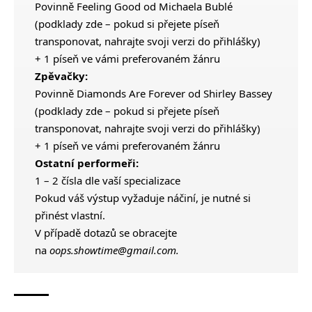
Povinně
Feeling Good
od Michaela Bublé
(podklady
zde
– pokud si přejete píseň
transponovat, nahrajte svoji verzi do přihlášky)
+ 1 píseň ve vámi preferovaném žánru
Zpěvačky:
Povinně
Diamonds Are Forever
od Shirley Bassey
(podklady
zde
– pokud si přejete píseň
transponovat, nahrajte svoji verzi do přihlášky)
+ 1 píseň ve vámi preferovaném žánru
Ostatní performeři:
1 – 2 čísla dle vaší specializace
Pokud váš výstup vyžaduje náčiní, je nutné si
přinést vlastní.
V případě dotazů se obracejte
na
oops.showtime@gmail.com
.