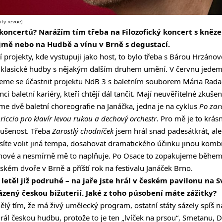
ity revue)
koncertů? Narážím tím třeba na Filozofický koncert s kněz
jmě nebo na Hudbě a vínu v Brně s degustací.
ní projekty, kde vystupuji jako host, to bylo třeba s Bárou Hrzáno
klasické hudby s nějakým dalším druhem umění. V červnu jedem
eme se účastnit projektu NdB 3 s baletním souborem Mária Radač
nci baletní kariéry, kteří chtějí dál tančit. Mají neuvěřitelné zkuš
áme dvě baletní choreografie na Janáčka, jedna je na cyklus
Po zar
riccio pro klavír levou rukou a dechový orchestr
. Pro mě je to krásn
kušenost. Třeba
Zarostlý chodníček
jsem hrál snad padesátkrát, ale
usíte volit jiná tempa, dosahovat dramatického účinku jinou kombi
e nové a nesmírně mě to naplňuje. Po Osace to zopakujeme během
ském dvoře v Brně a příští rok na festivalu Janáček Brno.
 letěl již podruhé – na jaře jste hrál v českém pavilonu na
ázený českou bižuterií. Jaké z toho působení máte zážitky?
ělý tím, že má živý umělecký program, ostatní státy sázely spíš n
l českou hudbu, protože to je ten „lvíček na prsou“, Smetanu, D