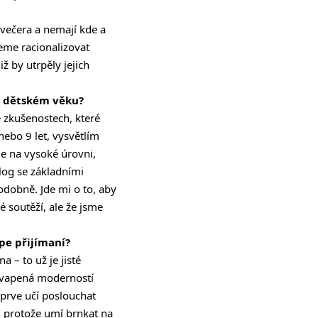
 večera a nemají kde a
ceme racionalizovat
 by utrpěly jejich
 v dětském věku?
e zkušenostech, které
ebo 9 let, vysvětlím
je na vysoké úrovni,
alog se základními
dobně. Jde mi o to, aby
vé soutěží, ale že jsme
épe přijímaní?
 – to už je jisté
řekvapená moderností
teprve učí poslouchat
, protože umí brnkat na