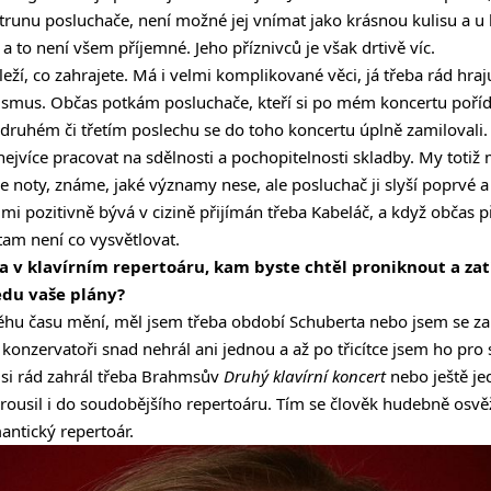
trunu posluchače, není možné jej vnímat jako krásnou kulisu a u 
 a to není všem příjemné. Jeho příznivců je však drtivě víc.
eží, co zahrajete. Má i velmi komplikované věci, já třeba rád hra
smus. Občas potkám posluchače, kteří si po mém koncertu pořídi
o druhém či třetím poslechu se do toho koncertu úplně zamilovali. 
nejvíce pracovat na sdělnosti a pochopitelnosti skladby. My toti
oty, známe, jaké významy nese, ale posluchač ji slyší poprvé a 
lmi pozitivně bývá v cizině přijímán třeba Kabeláč, a když občas
, tam není co vysvětlovat.
a v klavírním repertoáru, kam byste chtěl proniknout a zat
edu vaše plány?
běhu času mění, měl jsem třeba období Schuberta nebo jsem se z
konzervatoři snad nehrál ani jednou a až po třicítce jsem ho pro 
si rád zahrál třeba Brahmsův
Druhý klavírní koncert
nebo ještě j
ousil i do soudobějšího repertoáru. Tím se člověk hudebně osvěž
antický repertoár.