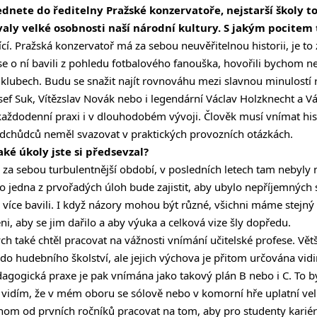
sednete do ředitelny Pražské konzervatoře, nejstarší školy t
aly velké osobnosti naší národní kultury. S jakým pocitem
jící. Pražská konzervatoř má za sebou neuvěřitelnou historii, je to 
 o ní bavili z pohledu fotbalového fanouška, hovořili bychom ne 
klubech. Budu se snažit najít rovnováhu mezi slavnou minulost
ef Suk, Vítězslav Novák nebo i legendární Václav Holzknecht a Vác
každodenní praxi i v dlouhodobém vývoji. Člověk musí vnímat hist
edchůdců neměl svazovat v praktických provozních otázkách.
aké úkoly jste si předsevzal?
za sebou turbulentnější období, v posledních letech tam nebyly
ko jedna z prvořadých úloh bude zajistit, aby ubylo nepříjemných s
íce bavili. I když názory mohou být různé, všichni máme stejný c
ni, aby se jim dařilo a aby výuka a celková vize šly dopředu.
ch také chtěl pracovat na vážnosti vnímání učitelské profese. Vět
 do hudebního školství, ale jejich výchova je přitom určována vi
dagogická praxe je pak vnímána jako takový plán B nebo i C. To b
ta vidím, že v mém oboru se sólově nebo v komorní hře uplatní ve
ychom od prvních ročníků pracovat na tom, aby pro studenty karié