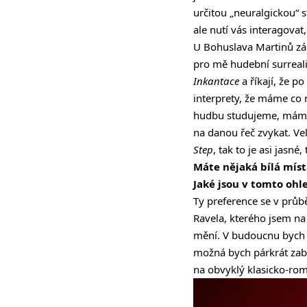
určitou „neuralgickou“ s
ale nutí vás interagovat,
U Bohuslava Martinů zál
pro mě hudební surreali
Inkantace
a říkají, že p
interprety, že máme co 
hudbu studujeme, máme n
na danou řeč zvykat. Ve
Step
, tak to je asi jasné
Máte nějaká bílá míst
Jaké jsou v tomto ohl
Ty preference se v prů
Ravela, kterého jsem na 
mění. V budoucnu bych 
možná bych párkrát zabr
na obvyklý klasicko-rom