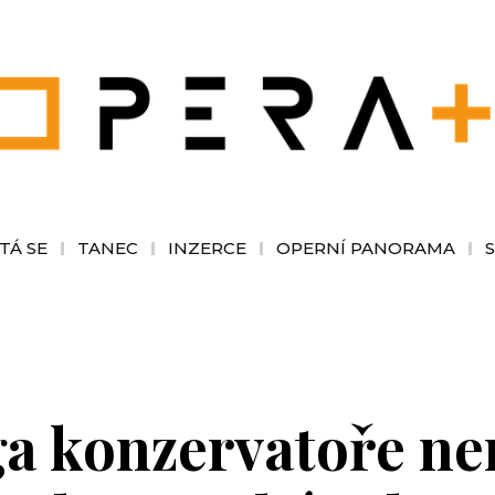
TÁ SE
TANEC
INZERCE
OPERNÍ PANORAMA
ga konzervatoře n