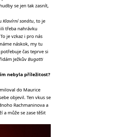
hudby se jen tak zasnít,
ju
Klavírní sonátu
, to je
li třeba nahrávku
To je vzkaz i pro nás
ž máme náskok, my tu
potřebuje čas teprve si
 přidám Ježkův
Bugatti
ím nebyla příležitost?
amiloval do Maurice
sebe objevil. Ten vkus se
ednoho Rachmaninova a
í a může se zase těšit