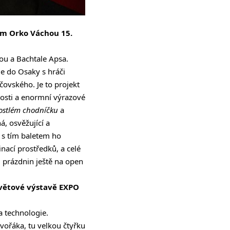
em Orko Váchou 15.
vou a Bachtale Apsa.
e do Osaky s hráči
ovského. Je to projekt
enosti a enormní výrazové
ostlém chodníčku
a
á, osvěžující a
 s tím baletem ho
nací prostředků, a celé
 prázdnin ještě na open
 Světové výstavě EXPO
a technologie.
vořáka, tu velkou čtyřku