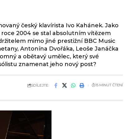
ovaný český klavírista Ivo Kahánek. Jako
V roce 2004 se stal absolutním vítězem
 držitelem mimo jiné prestižní BBC Music
metany, Antonína Dvořáka, Leoše Janáčka
kromný a obětavý umělec, který své
sólistu znamenat jeho nový post?
SDÍLEJTE:
15 MINUT ČTENÍ