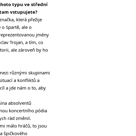
ohoto typu ve střední
 tam vstupujete?
značka, která přežije
o Spartě, ale o
í reprezentovanou jmény
lav Trojan, a tím, co
orii, ale zároveň by ho
 mezi různými skupinami
ituací a konfliktů a
íl a jde nám o to, aby
šina absolventů
dinou koncertního pódia
ych rád změnil.
lmi málo hráčů, to jsou
ra špičkového