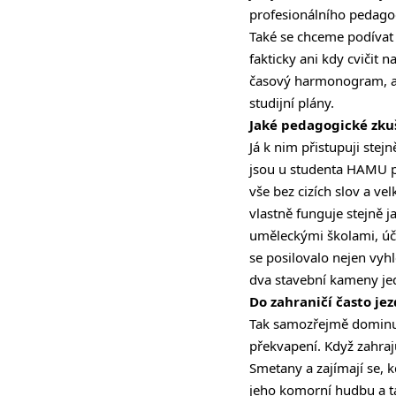
profesionálního pedagog
Také se chceme podívat 
fakticky ani kdy cvičit 
časový harmonogram, aby
studijní plány.
Jaké pedagogické zkuš
Já k nim přistupuji ste
jsou u studenta HAMU po
vše bez cizích slov a v
vlastně funguje stejně j
uměleckými školami, úča
se posilovalo nejen vyhle
dva stavební kameny je
Do zahraničí často je
Tak samozřejmě dominuje 
překvapení. Když zahra
Smetany a zajímají se, kd
jeho komorní hudbu a ta