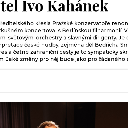
itel Ivo Kahánek
 ředitelského křesla Pražské konzervatoře renom
irkušném koncertoval s Berlínskou filharmonií. 
mi světovými orchestry a slavnými dirigenty. Je
terpretace české hudby, zejména děl Bedřicha S
pres a četné zahraniční cesty je to sympaticky s
m. Jaké změny pro něj bude jako pro žádaného 