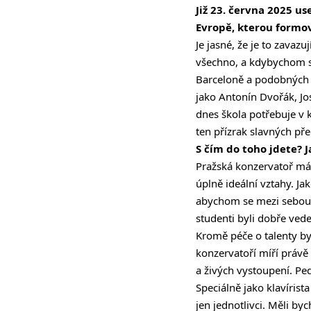
Již 23. června 2025 u
Evropě, kterou formov
Je jasné, že je to zavazu
všechno, a kdybychom se
Barceloně a podobných 
jako Antonín Dvořák, Jos
dnes škola potřebuje v 
ten přízrak slavných př
S čím do toho jdete? J
Pražská konzervatoř má 
úplně ideální vztahy. Ja
abychom se mezi sebou v
studenti byli dobře vede
Kromě péče o talenty by
konzervatoří míří právě
a živých vystoupení. Pe
Speciálně jako klavíris
jen jednotlivci. Měli b