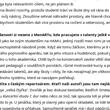
a byla relevantním cílem, ne jen plánem B.
na školní rozvrhy, protože studenti tráví ve škole dny od rána do
na svůj nástroj. Zkoušíme sehnat náhradní prostory, ale hlavně ch
chom studentům dali více prostoru na cvičení a seberozvoj, aniž
enosti si nesete z MenARTu, kde pracujete s talenty ještě
jně jako ke svým studentům na HAMU. Jediný rozdíl mezi nimi je v
chopitelně násobně jinde. Když ale tomu žáčkovi, kterému je 8 n
elkého pojmového aparátu, tak ta jeho intuice a hudebnost, pokud 
ako u toho akademika. Chtěl bych na konzervatoři zavést větší di
st pedagogů v soutěžních porotách, různé mistrovské kurzy a po
dávání talentů, ale aby školy i cítily, že nás nezajímají jen vítězo
dnoho systému, které se navzájem potřebují.
zdíte s českým repertoárem. Kteří naši autoři jsou tam nejl
„velká čtyřka“. Dvořák je bez diskuse bestseller, Bedřich Smetana
ju
Koncertní etudu
C dur
nebo něco ze
Snů
, tak spousta lidí je p
o to je. U Janáčka, který je slavný jako operní skladatel, se lidé 
 sugestivita je přitahuje. Samozřejmě Janáček má i dost odpůrců