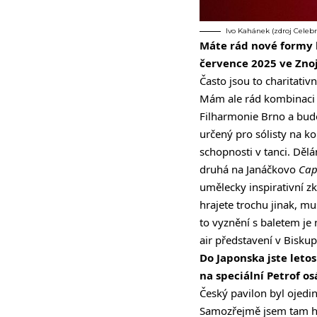
Ivo Kahánek (zdroj Celebr
Máte rád nové formy 
července 2025 ve Zno
Často jsou to charitativ
Mám ale rád kombinaci 
Filharmonie Brno a bud
určený pro sólisty na ko
schopnosti v tanci. Děl
druhá na Janáčkovo
Cap
umělecky inspirativní z
hrajete trochu jinak, m
to vyznění s baletem j
air představení v Biskup
Do Japonska jste letos
na speciální Petrof os
Český pavilon byl ojedin
Samozřejmě jsem tam hrá