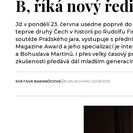
B, říká nový řed
Již v pondělí 23. června usedne poprvé do
teprve druhý Čech v historii po Rudolfu F
soutěže Pražského jara, vystupuje s přední
Magazine Award a jeho specializací je in
a Bohuslava Martinů. I přes velký časový 
zkušenosti předává dál mladším generací
SVATAVA BARANČICOVÁ
PUBLIKOVÁNO 20/06/2025