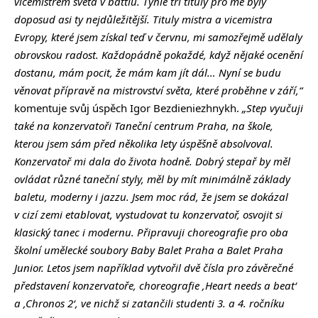
vicemistrem světa v battlu. Tyhle tři tituly pro mě byly
doposud asi ty nejdůležitější. Tituly mistra a vicemistra
Evropy, které jsem získal teď v červnu, mi samozřejmě udělaly
obrovskou radost. Každopádně pokaždé, když nějaké ocenění
dostanu, mám pocit, že mám kam jít dál… Nyní se budu
věnovat přípravě na mistrovství světa, které proběhne v září,“
komentuje svůj úspěch Igor Bezdieniezhnykh.
„Step vyučuji
také na konzervatoři Taneční centrum Praha, na škole,
kterou jsem sám před několika lety úspěšně absolvoval.
Konzervatoř mi dala do života hodně. Dobrý stepař by měl
ovládat různé taneční styly, měl by mít minimálně základy
baletu, moderny i jazzu. Jsem moc rád, že jsem se dokázal
v cizí zemi etablovat, vystudovat tu konzervatoř, osvojit si
klasický tanec i modernu. Připravuji choreografie pro oba
školní umělecké soubory Baby Balet Praha a Balet Praha
Junior. Letos jsem například vytvořil dvě čísla pro závěrečné
představení konzervatoře, choreografie ‚Heart needs a beat‘
a ‚Chronos 2‘, ve nichž si zatančili studenti 3. a 4. ročníku