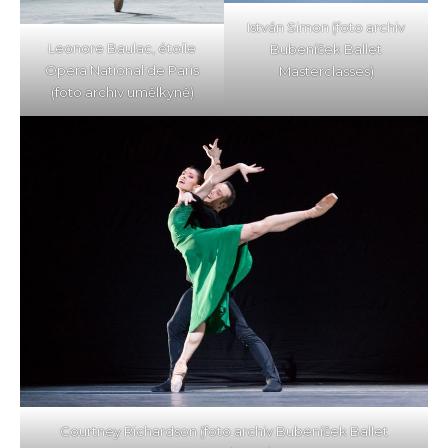
István Simon (foto archiv
Leonore Baulac, étoile
Bubeníček Ballet
Opera National de Paris
Masterclasses)
(foto archiv umělkyně)
Courtney Richardson (foto archiv Bubeníček Ballet