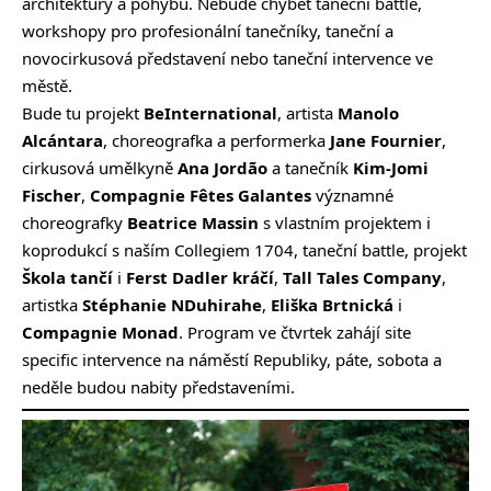
architektury a pohybu. Nebude chybět taneční battle,
workshopy pro profesionální tanečníky, taneční a
novocirkusová představení nebo taneční intervence ve
městě.
Bude tu projekt
BeInternational
, artista
Manolo
Alcántara
, choreografka a performerka
Jane Fournier
,
cirkusová umělkyně
Ana Jordão
a tanečník
Kim-Jomi
Fischer
,
Compagnie Fêtes Galantes
významné
choreografky
Beatrice Massin
s vlastním projektem i
koprodukcí s naším Collegiem 1704, taneční battle, projekt
Škola tančí
i
Ferst Dadler kráčí
,
Tall Tales Company
,
artistka
Stéphanie NDuhirahe
,
Eliška Brtnická
i
Compagnie Monad
. Program ve čtvrtek zahájí site
specific intervence na náměstí Republiky, páte, sobota a
neděle budou nabity představeními.