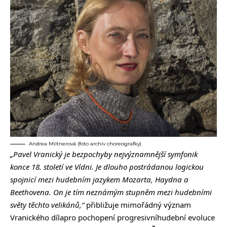
Andrea Miltnerová (foto archiv choreografky)
„Pavel Vranický je bezpochyby nejvýznamnější symfonik
konce 18. století ve Vídni. Je dlouho postrádanou logickou
spojnicí mezi hudebním jazykem Mozarta, Haydna a
Beethovena. On je tím neznámým stupněm mezi hudebními
světy těchto velikánů,“
přibližuje mimořádný význam
Vranického dílapro pochopení progresivníhudební evoluce