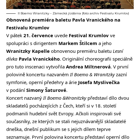
Il Boemo Wranitzky – Zámecká jízdárna (foto archiv Festivalu Krumlov)
Obnovená premiéra baletu Pavla Vranického na
Festivalu Krumlov
V pátek
21. července
uvede
Festival Krumlov
ve
spolupráci s dirigentem
Markem Štilcem
a jeho
Wranitzky Kapelle
obnovenou premiéru baletu
Lesní
dívka
Pavla Vranického
. Originální choreografii speciálně
pro tuto inscenaci vytvořila
Andrea Miltnerová
. V první
polovině koncertu nazvaném
Il Boemo & Wranitzky
zazní
symfonie, operní předehry a árie
Josefa Myslivečka
v podání
Simony Šaturové
.
Koncert nazvaný
Il Boemo &Wranitzky
představí dílo dvou
skladatelů pocházejících z Čech, kteří si v 18. století
podmanili hudební svět Evropy. Ačkoli inspirovali své
současníky, ze kterých se stali nejuznávanější skladatelé
dneška, dnešní publikum se s jejich dílem teprve
seznamuje. První polovina koncertu představí operní dílo