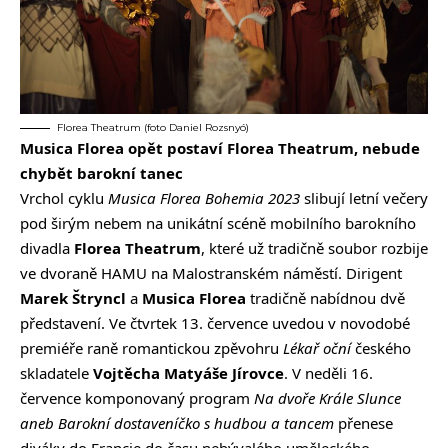
Florea Theatrum (foto Daniel Rozsnyó)
Musica Florea opět postaví Florea Theatrum, nebude
chybět barokní tanec
Vrchol cyklu
Musica Florea Bohemia 2023
slibují letní večery
pod širým nebem na unikátní scéně mobilního barokního
divadla
Florea Theatrum
, které už tradičně soubor rozbije
ve dvoraně HAMU na Malostranském náměstí. Dirigent
Marek Štryncl
a
Musica Florea
tradičně nabídnou dvě
představení. Ve čtvrtek 13. července uvedou v novodobé
premiéře raně romantickou zpěvohru
Lékař oční
českého
skladatele
Vojtěcha Matyáše Jírovce
. V neděli 16.
července komponovaný program
Na dvoře Krále Slunce
aneb Barokní dostaveníčko s hudbou a tancem
přenese
diváky do Francie do času nebývalého uměleckého