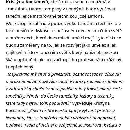
Kristýna Kocianová
, která má za sebou angažmá v
Transitions Dance Company v Londýně, bude vyučovat
taneční lekce inspirované technikou José Limóna.
Workshop nezahrnuje pouze výuku tanečních technik, ale
také otevřené diskuse o současném dění v tanečním světě
a možnostech, které dnes mladí umělci mají. Tyto diskuse
budou zaměřeny na to, jak se rozvíjet jako umělec a jak
najít své místo v tanečním světě, který nabízí obrovskou
škálu uplatnění, ale pro začínajícího profesionála může být
i nepřehledný.
„Inspirovala mě chuť a příležitosti poznávat tanec, získávat
a prozkoumávat nové zkušenosti v tanci propojené s uměním
v zahraničí a chtěla jsem se podělit a inspirovat mladé české
tanečníky. Přinést do Česka tanečníky, lektory a techniky,
které tady nejsou tolik populární,“
vysvětluje Kristýna
Kocianová.
„Cílem těchto workshopů je vytvořit prostor a
komunitu, kde se tanečníci mohou vzájemně podporovat,
budovat trvalá přátelství a vzájemně se inspirovat k růstu a