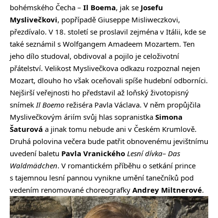
bohémského Čecha –
Il Boema
, jak se
Josefu
Myslivečkovi
, popřípadě Giuseppe Misliweczkovi,
přezdívalo. V 18. století se proslavil zejména v Itálii, kde se
také seznámil s Wolfgangem Amadeem Mozartem. Ten
jeho dílo studoval, obdivoval a pojilo je celoživotní
přátelství. Velikost Myslivečkova odkazu rozpoznal nejen
Mozart, dlouho ho však oceňovali spíše hudební odborníci.
Nejširší veřejnosti ho představil až loňský životopisný
snímek
Il Boemo
režiséra Pavla Václava. V něm propůjčila
Myslivečkovým áriím svůj hlas sopranistka
Simona
Šaturová
a jinak tomu nebude ani v Českém Krumlově.
Druhá polovina večera bude patřit obnovenému jevištnímu
uvedení baletu
Pavla Vranického
Lesní dívka– Das
Waldmädchen
. V romantickém příběhu o setkání prince
s tajemnou lesní pannou vynikne umění tanečníků pod
vedením renomované choreografky
Andrey Miltnerové
.