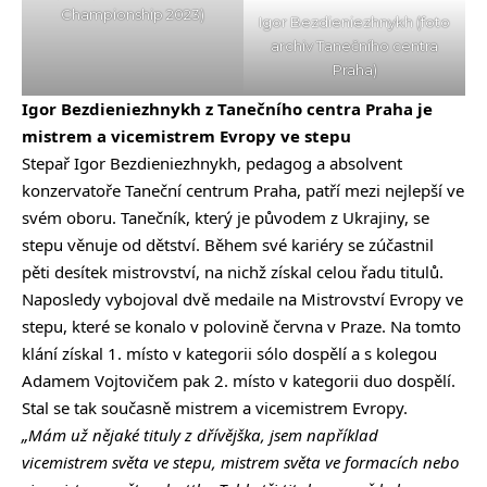
Championship 2023)
Igor Bezdieniezhnykh (foto
archiv Tanečního centra
Praha)
Igor Bezdieniezhnykh z Tanečního centra Praha je
mistrem a vicemistrem Evropy ve stepu
Stepař Igor Bezdieniezhnykh, pedagog a absolvent
konzervatoře Taneční centrum Praha, patří mezi nejlepší ve
svém oboru. Tanečník, který je původem z Ukrajiny, se
stepu věnuje od dětství. Během své kariéry se zúčastnil
pěti desítek mistrovství, na nichž získal celou řadu titulů.
Naposledy vybojoval dvě medaile na Mistrovství Evropy ve
stepu, které se konalo v polovině června v Praze. Na tomto
klání získal 1. místo v kategorii sólo dospělí a s kolegou
Adamem Vojtovičem pak 2. místo v kategorii duo dospělí.
Stal se tak současně mistrem a vicemistrem Evropy.
„Mám už nějaké tituly z dřívějška, jsem například
vicemistrem světa ve stepu, mistrem světa ve formacích nebo