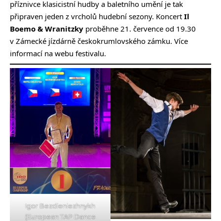
příznivce klasicistní hudby a baletního umění je tak
připraven jeden z vrcholů hudební sezony. Koncert
Il
Boemo & Wranitzky
proběhne 21. července od 19.30
v Zámecké jízdárně českokrumlovského zámku. Více
informací na
webu festivalu
.
Igor Bezdieniezhnykh
(European TAP Dance