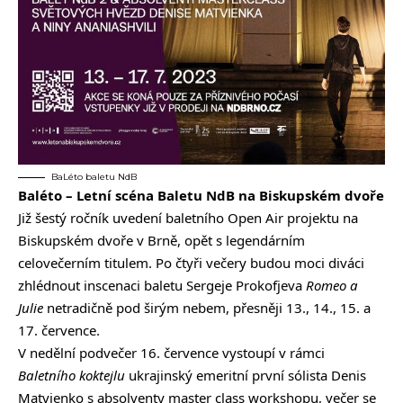
BaLéto baletu NdB
Baléto – Letní scéna Baletu NdB na Biskupském dvoře
Již šestý ročník uvedení baletního Open Air projektu na
Biskupském dvoře v Brně, opět s legendárním
celovečerním titulem. Po čtyři večery budou moci diváci
zhlédnout inscenaci baletu Sergeje Prokofjeva
Romeo a
Julie
netradičně pod širým nebem, přesněji 13., 14., 15. a
17. července.
V nedělní podvečer 16. července vystoupí v rámci
Baletního koktejlu
ukrajinský emeritní první sólista Denis
Matvienko s absolventy master class workshopu, večer se