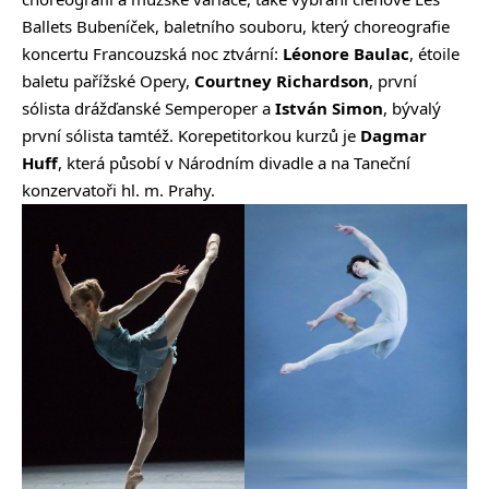
Ballets Bubeníček, baletního souboru, který choreografie
koncertu Francouzská noc ztvární:
Léonore Baulac
, étoile
baletu pařížské Opery,
Courtney Richardson
, první
sólista drážďanské Semperoper a
István Simon
, bývalý
první sólista tamtéž. Korepetitorkou kurzů je
Dagmar
Huff
, která působí v Národním divadle a na
Taneční
konzervatoři hl. m. Prahy
.