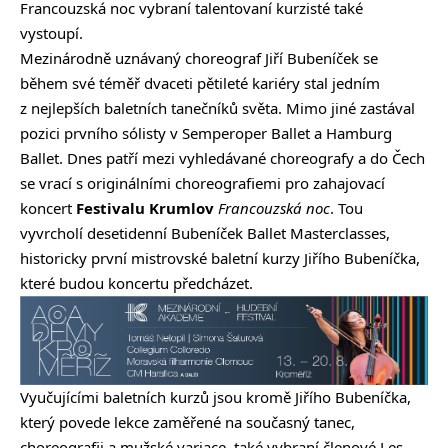
Francouzská noc vybraní talentovaní kurzisté také
vystoupí.
Mezinárodně uznávaný choreograf Jiří Bubeníček se
během své téměř dvaceti pětileté kariéry stal jedním
z nejlepších baletních tanečníků světa. Mimo jiné zastával
pozici prvního sólisty v Semperoper Ballet a Hamburg
Ballet. Dnes patří mezi vyhledávané choreografy a do Čech
se vrací s originálními choreografiemi pro zahajovací
koncert
Festivalu Krumlov
Francouzská noc
. Tou
vyvrcholí desetidenní Bubeníček Ballet Masterclasses,
historicky první mistrovské baletní kurzy Jiřího Bubeníčka,
které budou koncertu předcházet.
Vyučujícími baletních kurzů jsou kromě Jiřího Bubeníčka,
který povede lekce zaměřené na současný tanec,
choreografii a mužské variace, také vybraní členové Les