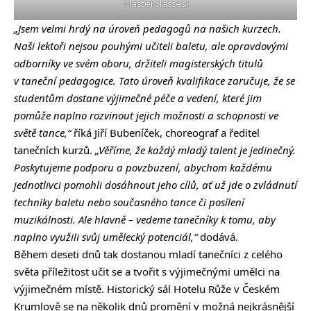
Masterclasses)
„Jsem velmi hrdý na úroveň pedagogů na našich kurzech.
Naši lektoři nejsou pouhými učiteli baletu, ale opravdovými
odborníky ve svém oboru, držiteli magisterských titulů
v taneční pedagogice. Tato úroveň kvalifikace zaručuje, že se
studentům dostane výjimečné péče a vedení, které jim
pomůže naplno rozvinout jejich možnosti a schopnosti ve
světě tance,“
říká Jiří Bubeníček, choreograf a ředitel
tanečních kurzů.
„Věříme, že každý mladý talent je jedinečný.
Poskytujeme podporu a povzbuzení, abychom každému
jednotlivci pomohli dosáhnout jeho cílů, ať už jde o zvládnutí
techniky baletu nebo současného tance či posílení
muzikálnosti. Ale hlavně – vedeme tanečníky k tomu, aby
naplno využili svůj umělecký potenciál,“
dodává.
Během deseti dnů tak dostanou mladí tanečníci z celého
světa příležitost učit se a tvořit s výjimečnými umělci na
výjimečném místě. Historický sál Hotelu Růže v Českém
Krumlově se na několik dnů promění v možná nejkrásnější