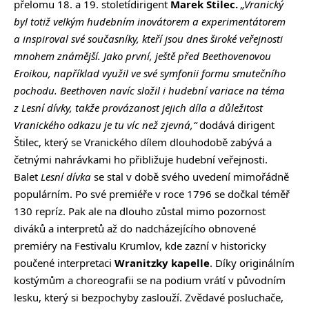
přelomu 18. a 19. stoletídirigent
Marek Štilec.
„Vranický
byl totiž velkým hudebním inovátorem a experimentátorem
a inspiroval své současníky, kteří jsou dnes široké veřejnosti
mnohem známější. Jako první, ještě před Beethovenovou
Eroikou, například využil ve své symfonii formu smutečního
pochodu. Beethoven navíc složil i hudební variace na téma
z Lesní dívky, takže provázanost jejich díla a důležitost
Vranického odkazu je tu víc než zjevná,“
dodává dirigent
Štilec, který se Vranického dílem dlouhodobě zabývá a
četnými nahrávkami ho přibližuje hudební veřejnosti.
Balet
Lesní dívka
se stal v době svého uvedení mimořádně
populárním. Po své premiéře v roce 1796 se dočkal téměř
130 repríz. Pak ale na dlouho zůstal mimo pozornost
diváků a interpretů až do nadcházejícího obnovené
premiéry na Festivalu Krumlov, kde zazní v historicky
poučené interpretaci
Wranitzky kapelle
. Díky originálním
kostýmům a choreografii se na podium vrátí v původním
lesku, který si bezpochyby zaslouží. Zvědavé posluchače,