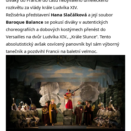
rozkvětu za vlády krále Ludvíka XIV.
Režisérka představení
Hana Slačálková
a její soubor
Baroque Balance
se pokusí diváky v autentických
choreografiích a dobových kostýmech přenést do
Versailles na dvůr Ludvíka XIV., „Krále Slunce“. Tento
absolutistický avšak osvícený panovník byl sám výborný
tanečník a pozdvihl Francii na baletní velmoc.