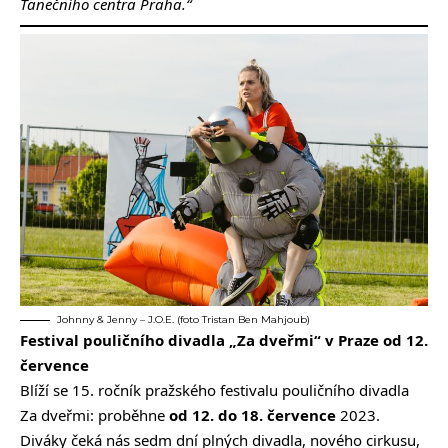
Tanečního centra Praha.“
Johnny & Jenny – J.O.E. (foto Tristan Ben Mahjoub)
Festival pouličního divadla „Za dveřmi“ v Praze od 12.
července
Blíží se 15. ročník pražského festivalu pouličního divadla
Za dveřmi: proběhne
od 12. do 18. července
2023.
Diváky čeká nás sedm dní plných divadla, nového cirkusu,