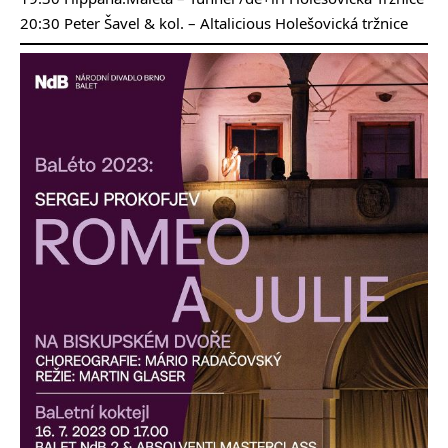
20:30 Peter Šavel & kol. – Altalicious Holešovická tržnice