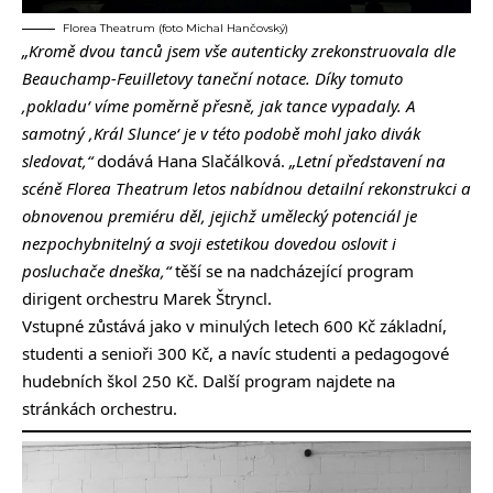
Florea Theatrum (foto Michal Hančovský)
„Kromě dvou tanců jsem vše autenticky zrekonstruovala dle
Beauchamp-Feuilletovy taneční notace. Díky tomuto
‚pokladu‘ víme poměrně přesně, jak tance vypadaly. A
samotný ‚Král Slunce‘ je v této podobě mohl jako divák
sledovat,“
dodává Hana Slačálková.
„Letní představení na
scéně Florea Theatrum letos nabídnou detailní rekonstrukci a
obnovenou premiéru děl, jejichž umělecký potenciál je
nezpochybnitelný a svoji estetikou dovedou oslovit i
posluchače dneška,“
těší se na nadcházející program
dirigent orchestru Marek Štryncl.
Vstupné zůstává jako v minulých letech 600 Kč základní,
studenti a senioři 300 Kč, a navíc studenti a pedagogové
hudebních škol 250 Kč. Další program najdete
na
stránkách
orchestru.