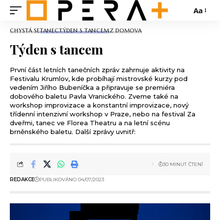
Aa
CHYSTÁ SE
TANEC
TÝDEN S TANCEM
Z DOMOVA
Týden s tancem
První část letních tanečních zpráv zahrnuje aktivity na
Festivalu Krumlov, kde probíhají mistrovské kurzy pod
vedením Jiřího Bubeníčka a připravuje se premiéra
dobového baletu Pavla Vranického. Zveme také na
workshop improvizace a konstantní improvizace, nový
třídenní intenzivní workshop v Praze, nebo na festival Za
dveřmi, tanec ve Florea Theatru a na letní scénu
brněnského baletu. Další zprávy uvnitř:
30 MINUT ČTENÍ
REDAKCE
PUBLIKOVÁNO 04/07/2023