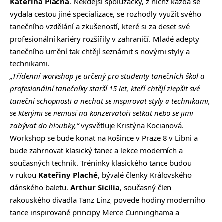
Kateřina Plachá
. Někdejší spolužačky, z nichž každá se
vydala cestou jiné specializace, se rozhodly využít svého
tanečního vzdělání a zkušeností, které si za deset své
profesionální kariéry rozšířily v zahraničí. Mladé adepty
tanečního umění tak chtějí seznámit s novými styly a
technikami.
„Třídenní workshop je určený pro studenty tanečních škol a
profesionální tanečníky starší 15 let, kteří chtějí zlepšit své
taneční schopnosti a nechat se inspirovat styly a technikami,
se kterými se nemusí na konzervatoři setkat nebo se jimi
zabývat do hloubky,“
vysvětluje Kristýna Kocianová.
Workshop se bude konat na Košince v Praze 8 v Libni a
bude zahrnovat klasický tanec a lekce moderních a
současných technik. Tréninky klasického tance budou
v rukou
Kateřiny Plaché
, bývalé členky Královského
dánského baletu.
Arthur Sicilia
, současný člen
rakouského divadla Tanz Linz, povede hodiny moderního
tance inspirované principy Merce Cunninghama a