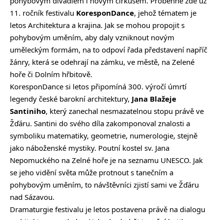
pohybovým divadlem i novým cirkusem. Proběhne zde už
11. ročník festivalu
KoresponDance
, jehož tématem je
letos Architektura a krajina. Jak se mohou propojit s
pohybovým uměním, aby daly vzniknout novým
uměleckým formám, na to odpoví řada představení napříč
žánry, která se odehrají na zámku, ve městě, na Zelené
hoře či Dolním hřbitově.
KoresponDance si letos připomíná 300. výročí úmrtí
legendy české barokní architektury,
Jana Blažeje
Santiniho
, který zanechal nesmazatelnou stopu právě ve
Žďáru. Santini do svého díla zakomponoval znalosti a
symboliku matematiky, geometrie, numerologie, stejně
jako náboženské mystiky. Poutní kostel sv. Jana
Nepomuckého na Zelné hoře je na seznamu UNESCO. Jak
se jeho vidění světa může protnout s tanečním a
pohybovým uměním, to návštěvníci zjistí sami ve Žďáru
nad Sázavou.
Dramaturgie festivalu je letos postavena právě na dialogu