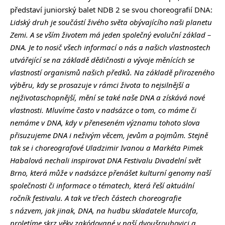
představí juniorský balet NDB 2 se svou choreografií DNA:
Lidský druh je součástí živého světa obývajícího naši planetu
Zemi. A se vším životem má jeden společný evoluční základ –
DNA. Je to nosič všech informací o nás a našich vlastnostech
utvářející se na základě dědičnosti a vývoje měnících se
vlastností organismů našich předků. Na základě přirozeného
výběru, kdy se prosazuje v rámci života to nejsilnější a
nejživotaschopnější, mění se také naše DNA a získává nové
vlastnosti. Mluvíme často v nadsázce o tom, co máme či
nemáme v DNA, kdy v přeneseném významu tohoto slova
přisuzujeme DNA i neživým věcem, jevům a pojmům. Stejně
tak se i choreografové Uladzimir Ivanou a Markéta Pimek
Habalová nechali inspirovat DNA Festivalu Divadelní svět
Brno, která může v nadsázce přenášet kulturní genomy naší
společnosti či informace o tématech, která řeší aktuální
ročník festivalu. A tak ve třech částech choreografie
s názvem, jak jinak, DNA, na hudbu skladatele Murcofa,
proletíme skrz věky zakódované v naší dvoušroubovici a