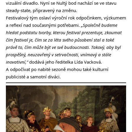
vizuální divadlo. Nyní se Nultý bod nachází se ve stavu
steady-state, připravený na změnu.
Festivalový tým oslaví výroční rok odpočinkem, výzkumem
a reflexí nad současnými potřebami.
„Společně budeme
hledat podstatu tvorby, kterou festival prezentuje, zkoumat
čím festival je, čím se za léta svého působení stal a také
právě to, čím může být ve své budoucnosti. Takový, aby byl
prospěšný, neuzavřený v setrvačnosti, vnímavý a stále
inovativní,“
dodává jeho ředitelka Lída Vacková.
A odpočívat po nabité sezoně mohou také kulturní
publicisté a samotní diváci.