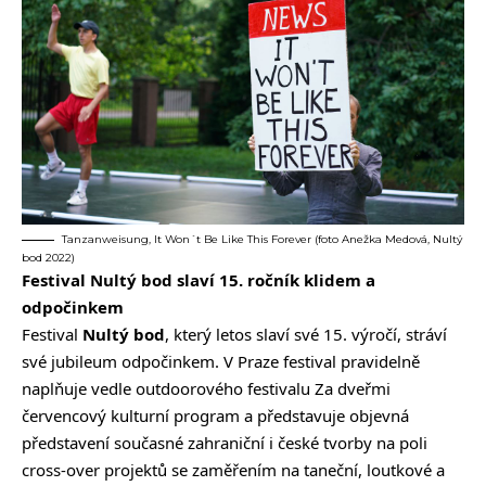
Tanzanweisung, It Won´t Be Like This Forever (foto Anežka Medová, Nultý
bod 2022)
Festival Nultý bod slaví 15. ročník klidem a
odpočinkem
Festival
Nultý bod
, který letos slaví své 15. výročí, stráví
své jubileum odpočinkem. V Praze festival pravidelně
naplňuje vedle outdoorového festivalu Za dveřmi
červencový kulturní program a představuje objevná
představení současné zahraniční i české tvorby na poli
cross-over projektů se zaměřením na taneční, loutkové a