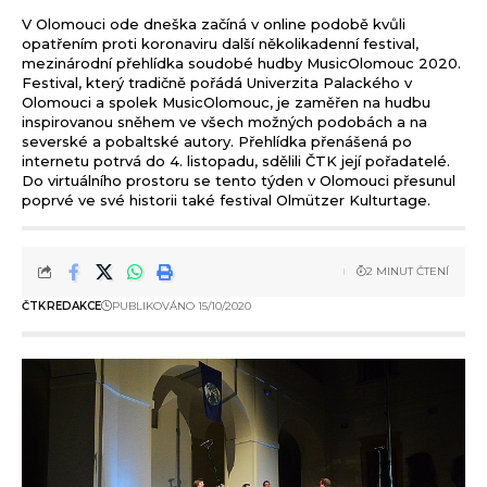
V Olomouci ode dneška začíná v online podobě kvůli
opatřením proti koronaviru další několikadenní festival,
mezinárodní přehlídka soudobé hudby MusicOlomouc 2020.
Festival, který tradičně pořádá Univerzita Palackého v
Olomouci a spolek MusicOlomouc, je zaměřen na hudbu
inspirovanou sněhem ve všech možných podobách a na
severské a pobaltské autory. Přehlídka přenášená po
internetu potrvá do 4. listopadu, sdělili ČTK její pořadatelé.
Do virtuálního prostoru se tento týden v Olomouci přesunul
poprvé ve své historii také festival Olmützer Kulturtage.
2 MINUT ČTENÍ
ČTK
REDAKCE
PUBLIKOVÁNO 15/10/2020