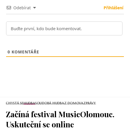
Odebírat
Přihlášení
0
KOMENTÁŘE
CHYSTÁ SE
HUDBA
SOUDOBÁ HUDBA
Z DOMOVA
ZPRÁVY
Začíná festival MusicOlomouc.
Uskuteční se online