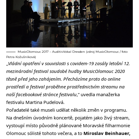
MusicOlomouc 2017 – AuditivVokal Dresden (zdroj MusicOlomouc / foto
Petra Kožušníková)
„
Vládní opatření v souvislosti s covidem-19 zasály letošní 12.
mezinárodní festival soudobé hudby MusicOlomouc 2020
těsně před jeho zahájením. Přecházíme proto do online
prostředí a festival proběhne prostřednictvím streamu na
naší facebookové stránce festivalu
,“ uvedla manažerka
festivalu Martina Pudelová.
Pořadatelé také museli udělat několik změn v programu.
Na dnešním úvodním koncertě, pojatém jako živý stream,
vystoupí místo původně plánované Moravské filharmonie
Olomouc sólisté tohoto večera, a to
Miroslav Beinhauer,