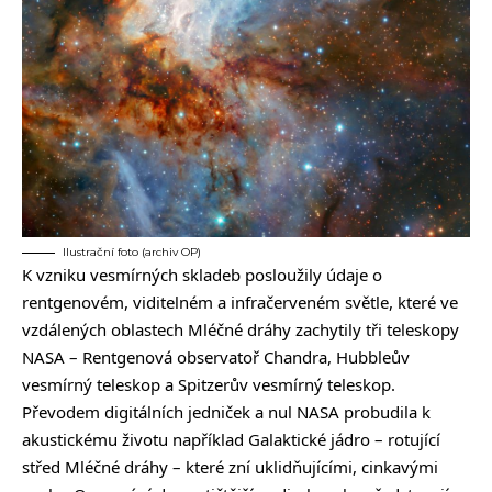
Ilustrační foto (archiv OP)
K vzniku vesmírných skladeb posloužily údaje o
rentgenovém, viditelném a infračerveném světle, které ve
vzdálených oblastech Mléčné dráhy zachytily tři teleskopy
NASA – Rentgenová observatoř Chandra, Hubbleův
vesmírný teleskop a Spitzerův vesmírný teleskop.
Převodem digitálních jedniček a nul NASA probudila k
akustickému životu například Galaktické jádro – rotující
střed Mléčné dráhy – které zní uklidňujícími, cinkavými