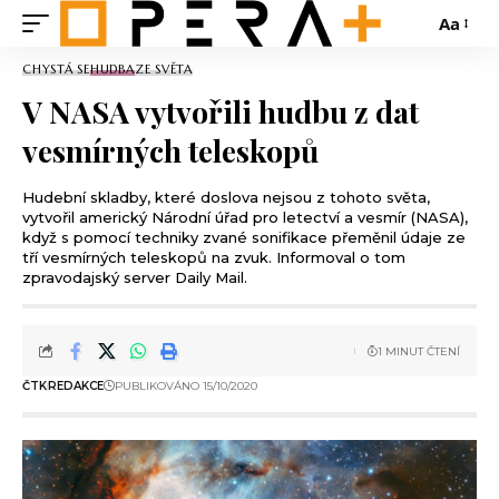
Aa
CHYSTÁ SE
HUDBA
ZE SVĚTA
V NASA vytvořili hudbu z dat
vesmírných teleskopů
Hudební skladby, které doslova nejsou z tohoto světa,
vytvořil americký Národní úřad pro letectví a vesmír (NASA),
když s pomocí techniky zvané sonifikace přeměnil údaje ze
tří vesmírných teleskopů na zvuk. Informoval o tom
zpravodajský server Daily Mail.
1 MINUT ČTENÍ
ČTK
REDAKCE
PUBLIKOVÁNO 15/10/2020