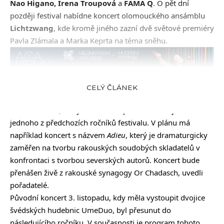
Nao Higano, Irena Troupová
a
FAMA Q
. O pět dní
později festival nabídne koncert olomouckého ansámblu
Lichtzwang
, kde kromě jiného zazní dvě světové premiéry
Pavla Zlámala a Marka Keprta na téma sněhu.
CELÝ ČLÁNEK
Streamovaný bude 21. října také koncert rakouského
ensemble
Lux
, který olomoucké publikum zná již z
jednoho z předchozích ročníků festivalu. V plánu má
například koncert s názvem
Adieu
, který je dramaturgicky
zaměřen na tvorbu rakouských soudobých skladatelů v
konfrontaci s tvorbou severských autorů. Koncert bude
přenášen živě z rakouské synagogy Or Chadasch, uvedli
pořadatelé.
Původní koncert 3. listopadu, kdy měla vystoupit dvojice
švédských hudebnic UmeDuo, byl přesunut do
následujícího ročníku. V současnosti je program tohoto