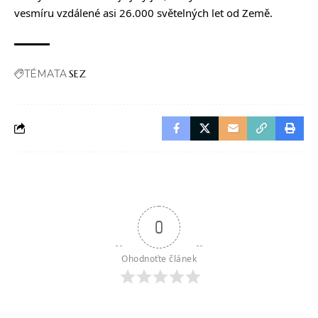
vesmíru vzdálené asi 26.000 světelných let od Země.
TÉMATA
SEZ
0
Ohodnoťte článek