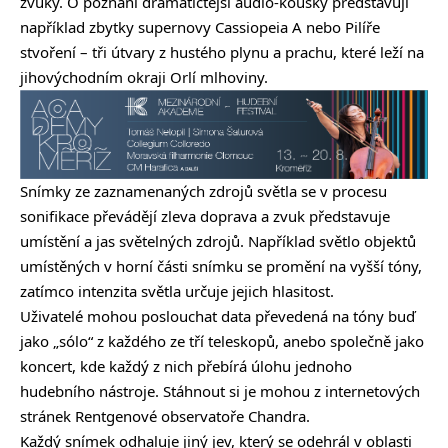
zvuky. O poznání dramatičtější audio-kousky představují
například zbytky supernovy Cassiopeia A nebo Pilíře
stvoření – tři útvary z hustého plynu a prachu, které leží na
jihovýchodním okraji Orlí mlhoviny.
Snímky ze zaznamenaných zdrojů světla se v procesu
sonifikace převádějí zleva doprava a zvuk představuje
umístění a jas světelných zdrojů. Například světlo objektů
umístěných v horní části snímku se promění na vyšší tóny,
zatímco intenzita světla určuje jejich hlasitost.
Uživatelé mohou poslouchat data převedená na tóny buď
jako „sólo“ z každého ze tří teleskopů, anebo společně jako
koncert, kde každý z nich přebírá úlohu jednoho
hudebního nástroje. Stáhnout si je mohou z internetových
stránek Rentgenové observatoře
Chandra
.
Každý snímek odhaluje jiný jev, který se odehrál v oblasti