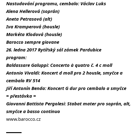
Nastudování programu, cembalo: Václav Luks
Alena Hellerová (soprán)
Aneta Petrasová (alt)
Iva Kramperová (housle)
Markéta Klodová (housle)
Barocco sempre giovane
26. ledna 2017 Rytířský sál zámek Pardubice
program:
Baldassare Galuppi: Concerto à quatro č. 4 c moll
Antonio Vivaldi: Koncert d moll pro 2 housle, smyčce a
cembalo RV 514
Jiří Antonín Benda: Koncert G dur pro cembalo a smyčce
= přestávka =
Giovanni Battista Pergolesi: Stabat mater pro soprán, alt,
smyčce a basso continuo
www.barocco.cz