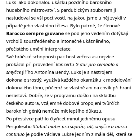
Luks jako dokonalou ukázku pozdního barokního
hudebního mistrovství. S pardubickým souborem ji
nastudoval se vší poctivostí, na jakou jsme u něj zvyklí v
případě jeho vlastního tělesa. Bylo patrné, že členové
Barocco sempre giovane
se pod jeho vedením dotýkají
vrcholů soustředěného a intonačně ukázněného,
přečistého umění interpretace.
Své hráčské schopnosti pak host večera asi nejvíce
prokázal při provedení
Koncertu G dur pro cembalo a
smyčce
Jiřího Antonína Bendy. Luks je s nástrojem
dokonale srostlý, využívá každého okamžiku k modelování
dokonalého tónu, přičemž se vlastně ani na chvíli při hraní
nezastaví. Dobře, že v programu došlo i na skladbu
českého autora, vzájemné dobové propojení tvůrčích
barokních géniů nemůže mít lepšího důkazu.
Po přestávce patřilo čtyřicet minut jedinému opusu.
Pergolesiho
Stabat mater pro soprán, alt, smyčce a basso
continuo
je podle Václava Lukse jedním z mála děl, která se