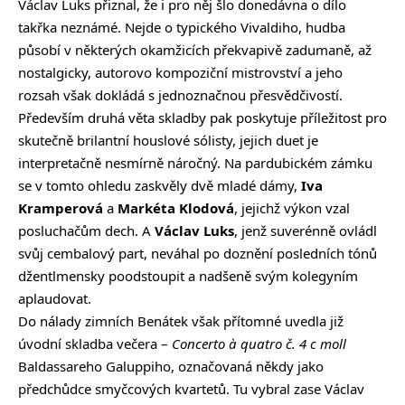
Václav Luks přiznal, že i pro něj šlo donedávna o dílo
takřka neznámé. Nejde o typického Vivaldiho, hudba
působí v některých okamžicích překvapivě zadumaně, až
nostalgicky, autorovo kompoziční mistrovství a jeho
rozsah však dokládá s jednoznačnou přesvědčivostí.
Především druhá věta skladby pak poskytuje příležitost pro
skutečně brilantní houslové sólisty, jejich duet je
interpretačně nesmírně náročný. Na pardubickém zámku
se v tomto ohledu zaskvěly dvě mladé dámy,
Iva
Kramperová
a
Markéta Klodová
, jejichž výkon vzal
posluchačům dech. A
Václav Luks
, jenž suverénně ovládl
svůj cembalový part, neváhal po doznění posledních tónů
džentlmensky poodstoupit a nadšeně svým kolegyním
aplaudovat.
Do nálady zimních Benátek však přítomné uvedla již
úvodní skladba večera –
Concerto à quatro č. 4 c moll
Baldassareho Galuppiho, označovaná někdy jako
předchůdce smyčcových kvartetů. Tu vybral zase Václav