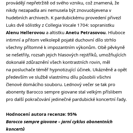
provádějí nepřetržitě od svého vzniku, což znamená, že
nikdy nezapadla ani nemusela být znovuobjevena v
hudebních archivech. K pardubickému provedení přivezl
Luks dvě sólistky z Collegia Vocale 1704: sopranistku
Alenu Hellerovou
a altistku
Anetu Petrasovou
. Hluboce
intimní a přitom velkolepě pojaté duchovní dílo strhlo
všechny přítomné k impozantním výkonům. Obě pěvkyně
se nešetřily, rozsah jejich hlasových rejstříků, umožňujících
dokonalé zdůraznění všech kontrastních rovin, měl
na posluchače téměř hypnotizující účinek. Ukázněně a opět
především ve službě vlastnímu dílu působili všichni
členové domácího souboru. Lednový večer se tak pro
abonenty Barocco sempre giovane stal velkým příslibem
pro další pokračování jedinečné pardubické koncertní řady.
Hodnocení autora recenze: 95%
Barocco sempre giovane – jarní cyklus abonentních
koncertů