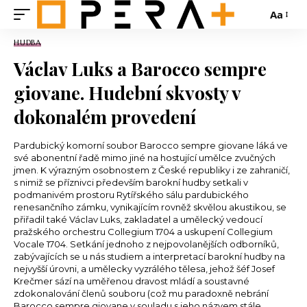
Aa
HUDBA
Václav Luks a Barocco sempre
giovane. Hudební skvosty v
dokonalém provedení
Pardubický komorní soubor Barocco sempre giovane láká ve
své abonentní řadě mimo jiné na hostující umělce zvučných
jmen. K výrazným osobnostem z České republiky i ze zahraničí,
s nimiž se příznivci především barokní hudby setkali v
podmanivém prostoru Rytířského sálu pardubického
renesančního zámku, vynikajícím rovněž skvělou akustikou, se
přiřadil také Václav Luks, zakladatel a umělecký vedoucí
pražského orchestru Collegium 1704 a uskupení Collegium
Vocale 1704. Setkání jednoho z nejpovolanějších odborníků,
zabývajících se u nás studiem a interpretací barokní hudby na
nejvyšší úrovni, a umělecky vyzrálého tělesa, jehož šéf Josef
Krečmer sází na uměřenou dravost mládí a soustavné
zdokonalování členů souboru (což mu paradoxně nebrání
Barocco sempre giovane v souladu s jeho názvem stále