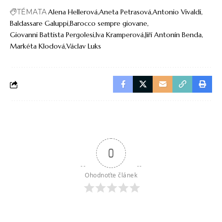
TÉMATA
Alena Hellerová
Aneta Petrasová
Antonio Vivaldi
Baldassare Galuppi
Barocco sempre giovane
Giovanni Battista Pergolesi
Iva Kramperová
Jiří Antonín Benda
Markéta Klodová
Václav Luks
0
Ohodnoťte článek