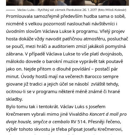
Václav Luks – Rytířský sál zámek Pardubice 26. 1. 2017 (foto Miloš Kolesár)
Promlouvala samozřejmě především hudba sama o sobě,
nicméně s velkou pozorností naslouchali návštěvníci i
úvodním slovům Václava Lukse k programu. Vřelý projev
hosta dokáže vždy navodit patřičnou atmosféru, posluchač
se poučí, mezi hráči a auditoriem zmizí jakákoli pomyslná
zábrana. V případě Václava Lukse to vše platí dvojnásob,
málokdo dovede o barokní muzice vyprávět tak poutavě
jako on. Nejde přitom o dlouhé povídání – postačí pár
minut. Úvody hostů mají na večerech Barocco sempre
giovane již tradici a jejich účel se násobí zvláště tehdy,
ocitnou-li se v programu některé méně známé či hrané
skladby.
Bylo tomu tak i tentokrát. Václav Luks s Josefem
Krečmerem vybrali mimo jiné Vivaldiho
Koncert d moll pro
dvoje housle, smyčce a cembalo
RV 514. Přesněji řečeno,
výběr tohoto skvostu je třeba připsat Josefu Krečmerovi,