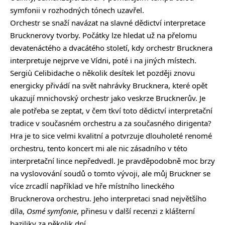
symfonii v rozhodných tónech uzavřel.
Orchestr se snaží navázat na slavné dědictví interpretace
Brucknerovy tvorby. Počátky lze hledat už na přelomu
devatenáctého a dvacátého století, kdy orchestr Brucknera
interpretuje nejprve ve Vídni, poté i na jiných místech.
Sergiù Celibidache o několik desítek let později znovu
energicky přivádí na svět nahrávky Brucknera, které opět
ukazují mnichovský orchestr jako veskrze Brucknerův. Je
ale potřeba se zeptat, v čem tkví toto dědictví interpretační
tradice v současném orchestru a za současného dirigenta?
Hra je to sice velmi kvalitní a potvrzuje dlouholeté renomé
orchestru, tento koncert mi ale nic zásadního v této
interpretační lince nepředvedl. Je pravděpodobně moc brzy
na vyslovování soudů o tomto vývoji, ale můj Bruckner se
více zrcadlí například ve hře místního lineckého
Brucknerova orchestru. Jeho interpretaci snad největšího
díla,
Osmé symfonie
, přinesu v další recenzi z klášterní
baziliky za několik dní.