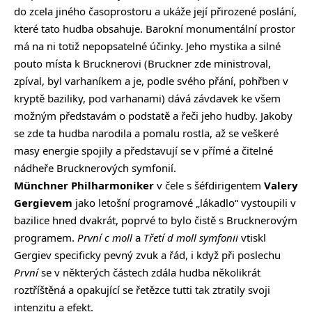
do zcela jiného časoprostoru a ukáže její přirozené poslání,
které tato hudba obsahuje. Barokní monumentální prostor
má na ni totiž nepopsatelné účinky. Jeho mystika a silné
pouto místa k Brucknerovi (Bruckner zde ministroval,
zpíval, byl varhaníkem a je, podle svého přání, pohřben v
kryptě baziliky, pod varhanami) dává závdavek ke všem
možným představám o podstatě a řeči jeho hudby. Jakoby
se zde ta hudba narodila a pomalu rostla, až se veškeré
masy energie spojily a představují se v přímé a čitelné
nádheře Brucknerových symfonií.
Münchner Philharmoniker
v čele s šéfdirigentem
Valery
Gergievem
jako letošní programové „lákadlo“ vystoupili v
bazilice hned dvakrát, poprvé to bylo čistě s Brucknerovým
programem.
První c moll
a
Třetí d moll
symfonii
vtiskl
Gergiev specificky pevný zvuk a řád, i když při poslechu
První
se v některých částech zdála hudba několikrát
roztříštěná a opakující se řetězce tutti tak ztratily svoji
intenzitu a efekt.