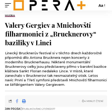
Aa
HUDBA
Valery Gergiev a Mnichovští
filharmonici z „Brucknerovy“
baziliky v Linci
Linecký Brucknerův festival si v těchto dnech každoročně
připomíná dílo Antona Brucknera nejen koncerty z
moderního Brucknerhausu. Některé monumentální
Brucknerovy celky jsou představeny přímo v barokní bazilice
kláštera Sankt Florian nedaleko Lince. V místě, které
zanechalo v Brucknerovi tak nesmazatelný otisk. Letos
navíc První a Třetí symfonii představili Mnichovští filharmonici
se šéfdirigentem Valery Gergievem.
4 MINUT ČTENÍ
JAN PRŮŠA
PUBLIKOVÁNO 27/09/2017