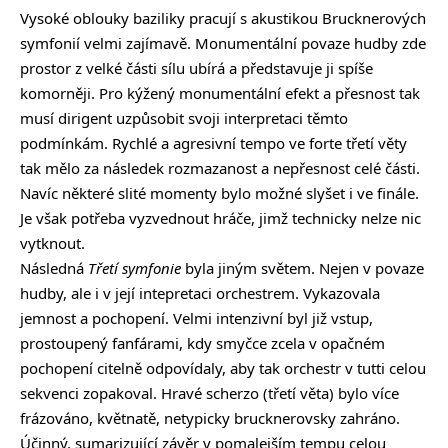
Vysoké oblouky baziliky pracují s akustikou Brucknerových
symfonií velmi zajímavě. Monumentální povaze hudby zde
prostor z velké části sílu ubírá a představuje ji spíše
komorněji. Pro kýžený monumentální efekt a přesnost tak
musí dirigent uzpůsobit svoji interpretaci těmto
podmínkám. Rychlé a agresivní tempo ve forte třetí věty
tak mělo za následek rozmazanost a nepřesnost celé části.
Navíc některé slité momenty bylo možné slyšet i ve finále.
Je však potřeba vyzvednout hráče, jimž technicky nelze nic
vytknout.
Následná
Třetí symfonie
byla jiným světem. Nejen v povaze
hudby, ale i v její intepretaci orchestrem. Vykazovala
jemnost a pochopení. Velmi intenzivní byl již vstup,
prostoupený fanfárami, kdy smyčce zcela v opačném
pochopení citelně odpovídaly, aby tak orchestr v tutti celou
sekvenci zopakoval. Hravé scherzo (třetí věta) bylo více
frázováno, květnatě, netypicky brucknerovsky zahráno.
Účinný, sumarizující závěr v pomalejším tempu celou