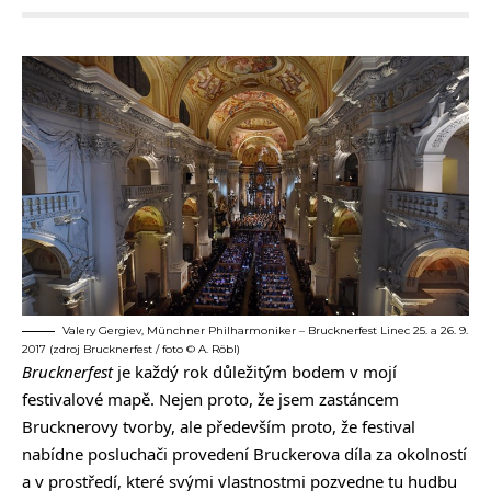
Valery Gergiev, Münchner Philharmoniker – Brucknerfest Linec 25. a 26. 9.
2017 (zdroj Brucknerfest / foto © A. Röbl)
Brucknerfest
je každý rok důležitým bodem v mojí
festivalové mapě. Nejen proto, že jsem zastáncem
Brucknerovy tvorby, ale především proto, že festival
nabídne posluchači provedení Bruckerova díla za okolností
a v prostředí, které svými vlastnostmi pozvedne tu hudbu