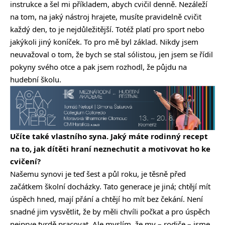
instrukce a šel mi příkladem, abych cvičil denně. Nezáleží
na tom, na jaký nástroj hrajete, musíte pravidelně cvičit
každý den, to je nejdůležitější. Totéž platí pro sport nebo
jakýkoli jiný koníček. To pro mě byl základ. Nikdy jsem
neuvažoval o tom, že bych se stal sólistou, jen jsem se řídil
pokyny svého otce a pak jsem rozhodl, že půjdu na
hudební školu.
Učíte také vlastního syna. Jaký máte rodinný recept
na to, jak dítěti hraní neznechutit a motivovat ho ke
cvičení?
Našemu synovi je teď šest a půl roku, je těsně před
začátkem školní docházky. Tato generace je jiná; chtějí mít
úspěch hned, mají přání a chtějí ho mít bez čekání. Není
snadné jim vysvětlit, že by měli chvíli počkat a pro úspěch
nejprve tvrdě pracovat. Ale myslím, že my – rodiče – jsme