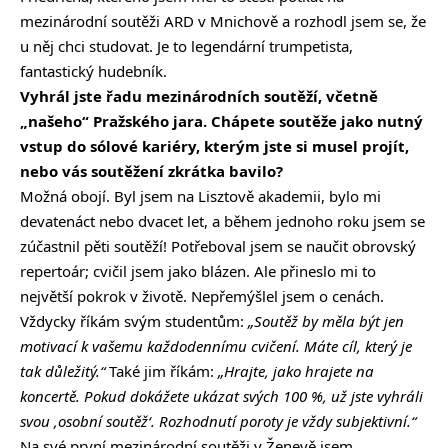
mezinárodní soutěži ARD v Mnichově a rozhodl jsem se, že
u něj chci studovat. Je to legendární trumpetista,
fantastický hudebník.
Vyhrál jste řadu mezinárodních soutěží, včetně
„našeho“ Pražského jara. Chápete soutěže jako nutný
vstup do sólové kariéry, kterým jste si musel projít,
nebo vás soutěžení zkrátka bavilo?
Možná obojí. Byl jsem na Lisztově akademii, bylo mi
devatenáct nebo dvacet let, a během jednoho roku jsem se
zúčastnil pěti soutěží! Potřeboval jsem se naučit obrovský
repertoár; cvičil jsem jako blázen. Ale přineslo mi to
největší pokrok v životě. Nepřemýšlel jsem o cenách.
Vždycky říkám svým studentům:
„Soutěž by měla být jen
motivací k vašemu každodennímu cvičení. Máte cíl, který je
tak důležitý.“
Také jim říkám:
„Hrajte, jako hrajete na
koncertě. Pokud dokážete ukázat svých 100 %, už jste vyhráli
svou ‚osobní soutěž‘. Rozhodnutí poroty je vždy subjektivní.“
Na své první mezinárodní soutěži v Ženevě jsem