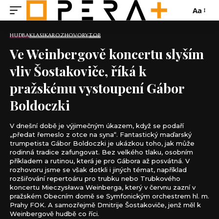
Aa
HUDBA
KLASIKA
ROZHOVORY
TOP
Ve Weinbergově koncertu slyším
vliv Šostakoviče, říká k
pražskému vystoupení Gábor
Boldoczki
V dnešní době je výjimečným úkazem, když se podaří
„předat řemeslo z otce na syna“. Fantastický maďarský
trumpetista Gábor Boldoczki je ukázkou toho, jak může
rodinná tradice zafungovat. Bez velkého tlaku, osobním
příkladem a rutinou, která je pro Gábora až posvátná. V
rozhovoru jsme se však dotkli i jiných témat, například
rozšiřování repertoáru pro trubku nebo Trubkového
koncertu Mieczysława Weinberga, který v červnu zazní v
pražském Obecním domě se Symfonickým orchestrem hl. m.
Prahy FOK. A samozřejmě Dmitrije Šostakoviče, jenž měl k
Weinbergově hudbě co říci.