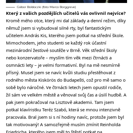
Gábor Boldoczki (foto Marco Borggreve)
Který z vašich pozdějších učitelů vás ovlivnil nejvíce?
Kromě mého otce, který mi dal základy a denní režim, díky
němuž jsem si vybudoval silné rty, byl fantastickým
učitelem András Kis, kterého jsem potkal na střední škole.
Mimochodem, jeho studenti se každý rok účastní
mezinárodní žesťové soutěže v Brně. Věk střední školy
nebo konzervatoře – myslím tím věk mezi čtrnácti a
osmnácti lety – je velmi formativní. Byl na mě nesmírně
přísný. Musel jsem se navíc kvůli studiu přestěhovat z
rodného města Kiskörös do Budapešti, což pro mě samo o
sobě bylo náročné. Ve čtrnácti letech jsem opustil rodiče,
žil sám ve velkém městě a věnoval svůj čas a úsilí hudbě. A
pak jsem pokračoval na Lisztově akademii. Tam jsem
potkal klavíristku Teréz Szabó, která se mnou intenzivně
pracovala. Bral jsem si s ní hodiny navíc, protože jsem byl
tak motivovaný! A samozřejmě musím zmínit Reinholda
Friedricha, kterého jsem měl to štěstí potkat na