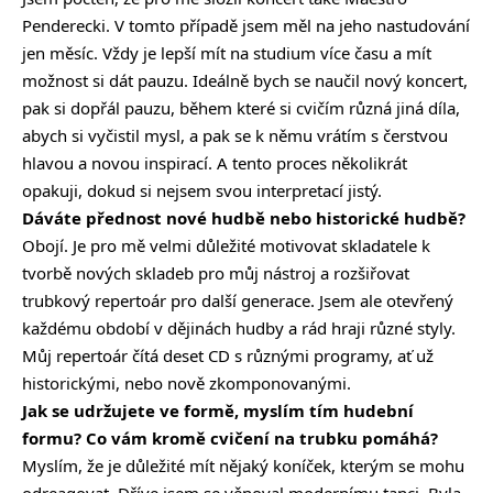
Penderecki. V tomto případě jsem měl na jeho nastudování
jen měsíc. Vždy je lepší mít na studium více času a mít
možnost si dát pauzu. Ideálně bych se naučil nový koncert,
pak si dopřál pauzu, během které si cvičím různá jiná díla,
abych si vyčistil mysl, a pak se k němu vrátím s čerstvou
hlavou a novou inspirací. A tento proces několikrát
opakuji, dokud si nejsem svou interpretací jistý.
Dáváte přednost nové hudbě nebo historické hudbě?
Obojí. Je pro mě velmi důležité motivovat skladatele k
tvorbě nových skladeb pro můj nástroj a rozšiřovat
trubkový repertoár pro další generace. Jsem ale otevřený
každému období v dějinách hudby a rád hraji různé styly.
Můj repertoár čítá deset CD s různými programy, ať už
historickými, nebo nově zkomponovanými.
Jak se udržujete ve formě, myslím tím hudební
formu? Co vám kromě cvičení na trubku pomáhá?
Myslím, že je důležité mít nějaký koníček, kterým se mohu