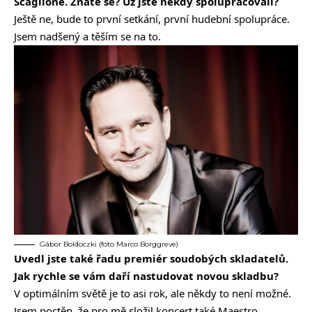
Scaglione. Znáte se? Už jste někdy spolupracovali?
Ještě ne, bude to první setkání, první hudební spolupráce.
Jsem nadšený a těším se na to.
Gábor Boldoczki (foto Marco Borggreve)
Uvedl jste také řadu premiér soudobých skladatelů.
Jak rychle se vám daří nastudovat novou skladbu?
V optimálním světě je to asi rok, ale někdy to není možné.
Jsem poctěn, že pro mě složil koncert také Maestro