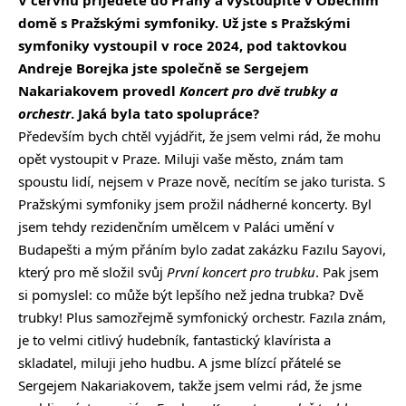
V červnu přijedete do Prahy a vystoupíte v Obecním
domě s Pražskými symfoniky. Už jste s Pražskými
symfoniky vystoupil v roce 2024, pod taktovkou
Andreje Borejka jste společně se Sergejem
Nakariakovem provedl
Koncert pro dvě trubky a
orchestr
. Jaká byla tato spolupráce?
Především bych chtěl vyjádřit, že jsem velmi rád, že mohu
opět vystoupit v Praze. Miluji vaše město, znám tam
spoustu lidí, nejsem v Praze nově, necítím se jako turista. S
Pražskými symfoniky jsem prožil nádherné koncerty. Byl
jsem tehdy rezidenčním umělcem v Paláci umění v
Budapešti a mým přáním bylo zadat zakázku Fazılu Sayovi,
který pro mě složil svůj
První koncert pro trubku
. Pak jsem
si pomyslel: co může být lepšího než jedna trubka? Dvě
trubky! Plus samozřejmě symfonický orchestr. Fazıla znám,
je to velmi citlivý hudebník, fantastický klavírista a
skladatel, miluji jeho hudbu. A jsme blízcí přátelé se
Sergejem Nakariakovem, takže jsem velmi rád, že jsme