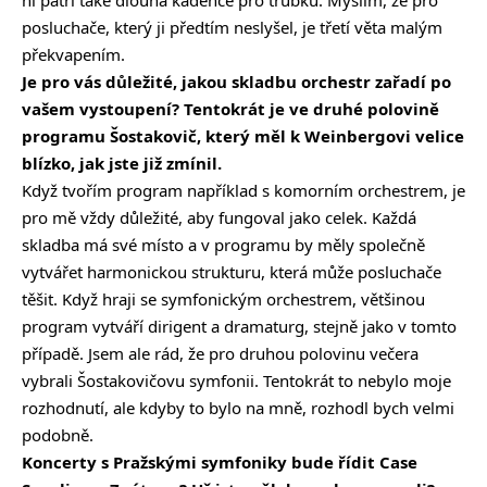
ní patří také dlouhá kadence pro trubku. Myslím, že pro
posluchače, který ji předtím neslyšel, je třetí věta malým
překvapením.
Je pro vás důležité, jakou skladbu orchestr zařadí po
vašem vystoupení? Tentokrát je ve druhé polovině
programu Šostakovič, který měl k Weinbergovi velice
blízko, jak jste již zmínil.
Když tvořím program například s komorním orchestrem, je
pro mě vždy důležité, aby fungoval jako celek. Každá
skladba má své místo a v programu by měly společně
vytvářet harmonickou strukturu, která může posluchače
těšit. Když hraji se symfonickým orchestrem, většinou
program vytváří dirigent a dramaturg, stejně jako v tomto
případě. Jsem ale rád, že pro druhou polovinu večera
vybrali Šostakovičovu symfonii. Tentokrát to nebylo moje
rozhodnutí, ale kdyby to bylo na mně, rozhodl bych velmi
podobně.
Koncerty s Pražskými symfoniky bude řídit Case