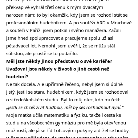
překvapivě vyhrál třetí cenu k mým dvacátým
narozeninám; to byl okamžik, kdy jsem se rozhodl stát se
profesionálním hudebníkem. A po soutěži ARD v Mnichově
a soutěži v Paříži jsem potkal i svého manažera. Začali
jsme hned spolupracovat a pracujeme spolu už asi
pětadvacet let. Nemohl jsem uvěřit, že se můžu stát
sólistou, ale prostě se to podařilo.
Měl jste někdy jinou představu o své kariéře?
Uvažoval jste někdy v životě o jiné cestě než
hudební?
Ne tak docela. Ale upřímně řečeno, nebyl jsem si úplně
jistý, jestli se stanu hudebníkem, když jsem se rozhodoval
o středoškolském studiu. Byl to můj otec, kdo mi řekl:
„Jestli se chceš živit hudbou, měl by ses rozhodnout nyní.“
Moje matka učila matematiku a fyziku, takže i cesta ke
studiu na všeobecném gymnáziu pro mě byla otevřenou
možností, ale já se řídil otcovými pokyny a držel se hudby.