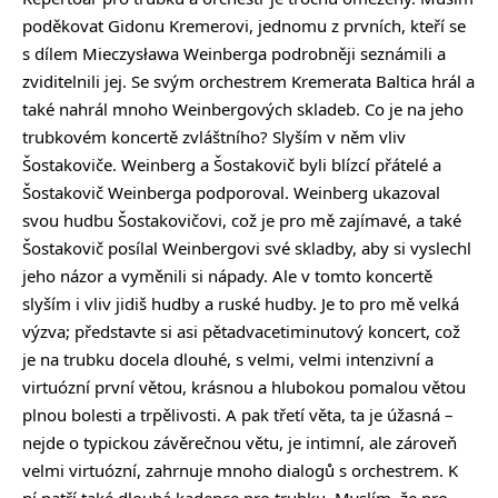
poděkovat Gidonu Kremerovi, jednomu z prvních, kteří se
s dílem Mieczysława Weinberga podrobněji seznámili a
zviditelnili jej. Se svým orchestrem Kremerata Baltica hrál a
také nahrál mnoho Weinbergových skladeb. Co je na jeho
trubkovém koncertě zvláštního? Slyším v něm vliv
Šostakoviče. Weinberg a Šostakovič byli blízcí přátelé a
Šostakovič Weinberga podporoval. Weinberg ukazoval
svou hudbu Šostakovičovi, což je pro mě zajímavé, a také
Šostakovič posílal Weinbergovi své skladby, aby si vyslechl
jeho názor a vyměnili si nápady. Ale v tomto koncertě
slyším i vliv jidiš hudby a ruské hudby. Je to pro mě velká
výzva; představte si asi pětadvacetiminutový koncert, což
je na trubku docela dlouhé, s velmi, velmi intenzivní a
virtuózní první větou, krásnou a hlubokou pomalou větou
plnou bolesti a trpělivosti. A pak třetí věta, ta je úžasná –
nejde o typickou závěrečnou větu, je intimní, ale zároveň
velmi virtuózní, zahrnuje mnoho dialogů s orchestrem. K