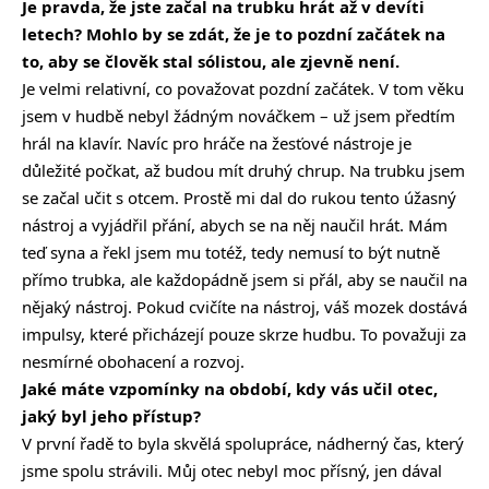
Je pravda, že jste začal na trubku hrát až v devíti
letech? Mohlo by se zdát, že je to pozdní začátek na
to, aby se člověk stal sólistou, ale zjevně není.
Je velmi relativní, co považovat pozdní začátek. V tom věku
jsem v hudbě nebyl žádným nováčkem – už jsem předtím
hrál na klavír. Navíc pro hráče na žesťové nástroje je
důležité počkat, až budou mít druhý chrup. Na trubku jsem
se začal učit s otcem. Prostě mi dal do rukou tento úžasný
nástroj a vyjádřil přání, abych se na něj naučil hrát. Mám
teď syna a řekl jsem mu totéž, tedy nemusí to být nutně
přímo trubka, ale každopádně jsem si přál, aby se naučil na
nějaký nástroj. Pokud cvičíte na nástroj, váš mozek dostává
impulsy, které přicházejí pouze skrze hudbu. To považuji za
nesmírné obohacení a rozvoj.
Jaké máte vzpomínky na období, kdy vás učil otec,
jaký byl jeho přístup?
V první řadě to byla skvělá spolupráce, nádherný čas, který
jsme spolu strávili. Můj otec nebyl moc přísný, jen dával