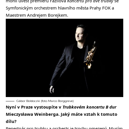
mohli uvést premiéru Fazılova
Koncertu pro dvě trubky
se
Symfonickým orchestrem hlavního města Prahy FOK a
Maestrem Andrejem Borejkem.
Gábor Boldoczki (foto Marco Borggreve)
Nyní v Praze vystoupíte v
Trubkovém koncertu B dur
Mieczysława Weinberga. Jaký máte vztah k tomuto
dílu?
Repertoár pro trubku a orchestr je trochu omezený. Musím