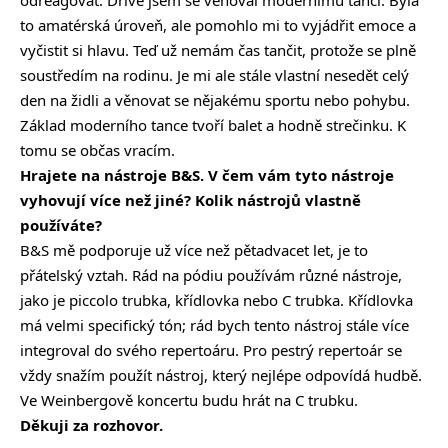
odreagovat. Dříve jsem se věnoval modernímu tanci. Byla
to amatérská úroveň, ale pomohlo mi to vyjádřit emoce a
vyčistit si hlavu. Teď už nemám čas tančit, protože se plně
soustředím na rodinu. Je mi ale stále vlastní nesedět celý
den na židli a věnovat se nějakému sportu nebo pohybu.
Základ moderního tance tvoří balet a hodně strečinku. K
tomu se občas vracím.
Hrajete na nástroje B&S. V čem vám tyto nástroje
vyhovují více než jiné? Kolik nástrojů vlastně
používáte?
B&S mě podporuje už více než pětadvacet let, je to
přátelský vztah. Rád na pódiu používám různé nástroje,
jako je piccolo trubka, křídlovka nebo C trubka. Křídlovka
má velmi specifický tón; rád bych tento nástroj stále více
integroval do svého repertoáru. Pro pestrý repertoár se
vždy snažím použít nástroj, který nejlépe odpovídá hudbě.
Ve Weinbergově koncertu budu hrát na C trubku.
Děkuji za rozhovor.