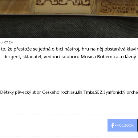
oj ČT 24)
o, že přestože se jedná o bicí nástroj, hru na něj obstarává klavír
– dirigent, skladatel, vedoucí souboru Musica Bohemica a dávný př
Dětský pěvecký sbor Českého rozhlasu
Jiří Trnka
SEZ
Symfonický orche
FACEBOOK