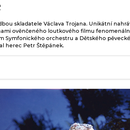
é
bou skladatele Václava Trojana. Unikátní nahráv
ami ověnčeného loutkového filmu fenomenálního 
dem Symfonického orchestru a Dětského pěveck
jal herec Petr Štěpánek.