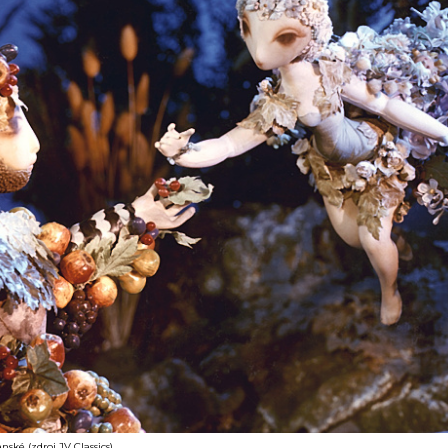
anské (zdroj JV Classics)