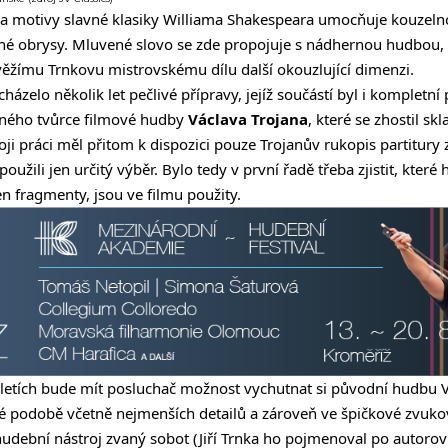
 na motivy slavné klasiky Williama Shakespeara umocňuje kouzel
sné obrysy. Mluvené slovo se zde propojuje s nádhernou hudbou,
ěžímu Trnkovu mistrovskému dílu další okouzlující dimenzi.
ázelo několik let pečlivé přípravy, jejíž součástí byl i kompletní
vného tvůrce filmové hudby
Václava Trojana
, které se zhostil sk
voji práci měl přitom k dispozici pouze Trojanův rukopis partitury 
oužili jen určitý výběr. Bylo tedy v první řadě třeba zjistit, které 
n fragmenty, jsou ve filmu použity.
iletích bude mít posluchač možnost vychutnat si původní hudbu Vá
 podobě včetně nejmenších detailů a zároveň ve špičkové zvukov
udební nástroj zvaný sobot (Jiří Trnka ho pojmenoval po autorov