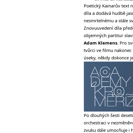
Poetický Kainarův text
díla a dodává hudbě ja
nesmrtelnému a stále sv
Znovuuvedení díla předch
objemných partitur sla
Adam Klemens
. Pro s
tvůrci ve filmu nakonec p
úseky, někdy dokonce je
Po dlouhých šesti deset
orchestraci v nezměněné
zvuku dále umocňuje i h