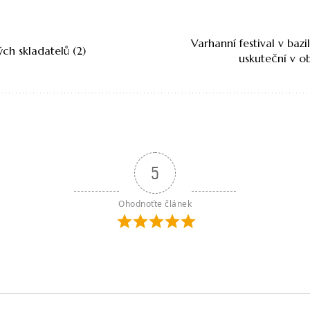
Varhanní festival v bazil
ých skladatelů (2)
uskuteční v o
5
Ohodnoťte článek