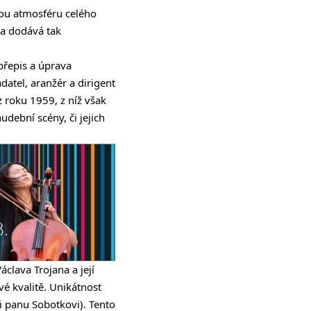
nou atmosféru celého
 a dodává tak
 přepis a úprava
ladatel, aranžér a dirigent
z roku 1959, z níž však
hudební scény, či jejich
clava Trojana a její
é kvalitě. Unikátnost
i panu Sobotkovi). Tento