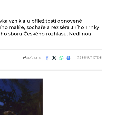
ka vznikla u příležitosti obnovené
malíře, sochaře a režiséra Jiřího Trnky
ého sboru Českého rozhlasu. Nedílnou
SDÍLEJTE:
2 MINUT ČTENÍ