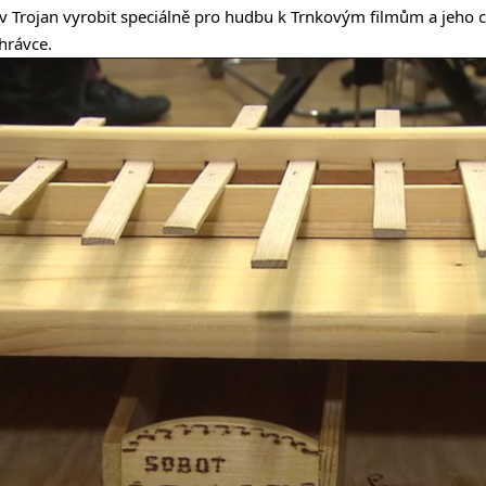
v Trojan vyrobit speciálně pro hudbu k Trnkovým filmům a jeho c
ahrávce.