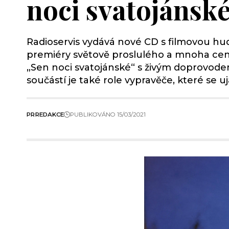
noci svatojánsk
Radioservis vydává nové CD s filmovou hud
premiéry světově proslulého a mnoha cen
„Sen noci svatojánské“ s živým doprovo
součástí je také role vypravěče, které se u
PR
REDAKCE
PUBLIKOVÁNO 15/03/2021