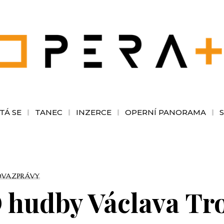
TÁ SE
TANEC
INZERCE
OPERNÍ PANORAMA
OVA
ZPRÁVY
 hudby Václava Tro