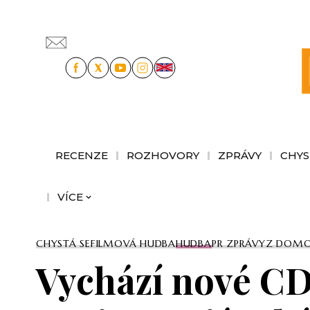
RECENZE
ROZHOVORY
ZPRÁVY
CHYS
VÍCE
CHYSTÁ SE
FILMOVÁ HUDBA
HUDBA
PR ZPRÁVY
Z DOM
Vychází nové CD