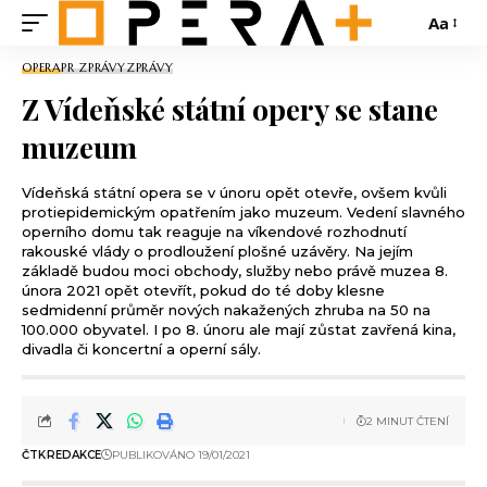
Aa
OPERA
PR ZPRÁVY
ZPRÁVY
Z Vídeňské státní opery se stane
muzeum
Vídeňská státní opera se v únoru opět otevře, ovšem kvůli
protiepidemickým opatřením jako muzeum. Vedení slavného
operního domu tak reaguje na víkendové rozhodnutí
rakouské vlády o prodloužení plošné uzávěry. Na jejím
základě budou moci obchody, služby nebo právě muzea 8.
února 2021 opět otevřít, pokud do té doby klesne
sedmidenní průměr nových nakažených zhruba na 50 na
100.000 obyvatel. I po 8. únoru ale mají zůstat zavřená kina,
divadla či koncertní a operní sály.
2 MINUT ČTENÍ
ČTK
REDAKCE
PUBLIKOVÁNO 19/01/2021