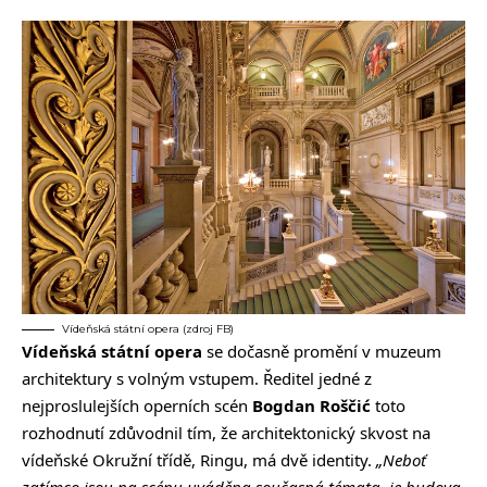
Vídeňská státní opera (zdroj FB)
Vídeňská státní opera
se dočasně promění v muzeum
architektury s volným vstupem. Ředitel jedné z
nejproslulejších operních scén
Bogdan Roščić
toto
rozhodnutí zdůvodnil tím, že architektonický skvost na
vídeňské Okružní třídě, Ringu, má dvě identity.
„Neboť