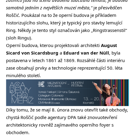
zatímco jsou na scénu uváděna současná témata, je budova
samotná jedním z největších muzeí města,“
je přesvědčen
Roščić. Poukázal na to že operní budova je příkladem
historizujícího slohu, který je typický pro stavby lemující
Ring. Někdy je tento styl označován jako „Ringstrassenstil“
(sloh Ringu).
Operní budova, kterou projektovali architekti
August
Sicard von Sicardsburg
a
Eduard van der Nüll
, byla
postavena v letech 1861 až 1869. Rozsáhlé části interiéru
zase obsahují prvky a technologie reprezentující 50. léta
minulého století.
Díky tomu, že se mají 8. února znovu otevřít také obchody,
chystá Roščić podle agentury DPA také znovuotevření
architektonicky rovněž zajímavého operního foyer s
obchodem.