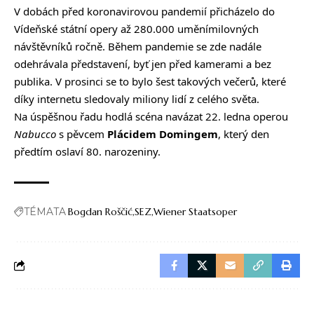
V dobách před koronavirovou pandemií přicházelo do
Vídeňské státní opery až 280.000 uměnímilovných
návštěvníků ročně. Během pandemie se zde nadále
odehrávala představení, byť jen před kamerami a bez
publika. V prosinci se to bylo šest takových večerů, které
díky internetu sledovaly miliony lidí z celého světa.
Na úspěšnou řadu hodlá scéna navázat 22. ledna operou
Nabucco
s pěvcem
Plácidem Domingem
, který den
předtím oslaví 80. narozeniny.
TÉMATA
Bogdan Roščić
SEZ
Wiener Staatsoper