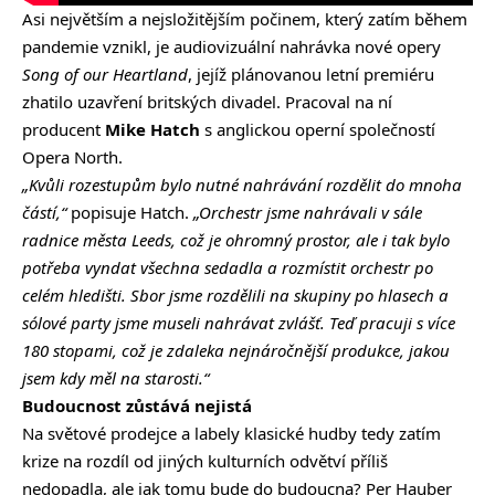
Asi největším a nejsložitějším počinem, který zatím během
pandemie vznikl, je audiovizuální nahrávka nové opery
Song of our Heartland
, jejíž plánovanou letní premiéru
zhatilo uzavření britských divadel. Pracoval na ní
producent
Mike Hatch
s anglickou operní společností
Opera North.
„Kvůli rozestupům bylo nutné nahrávání rozdělit do mnoha
částí,“
popisuje Hatch.
„Orchestr jsme nahrávali v sále
radnice města Leeds, což je ohromný prostor, ale i tak bylo
potřeba vyndat všechna sedadla a rozmístit orchestr po
celém hledišti. Sbor jsme rozdělili na skupiny po hlasech a
sólové party jsme museli nahrávat zvlášť. Teď pracuji s více
180 stopami, což je zdaleka nejnáročnější produkce, jakou
jsem kdy měl na starosti.“
Budoucnost zůstává nejistá
Na světové prodejce a labely klasické hudby tedy zatím
krize
na rozdíl od jiných kulturních odvětví
příliš
nedopadla, ale jak tomu bude do budoucna? Per Hauber