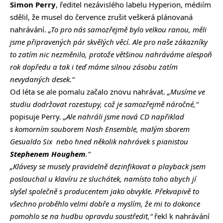
Simon Perry
, ředitel nezávislého labelu Hyperion, médiím
sdělil, že musel do července zrušit veškerá plánovaná
nahrávání.
„To pro nás samozřejmě bylo velkou ranou, měli
jsme připravených pár skvělých věcí. Ale pro naše zákazníky
to zatím nic nezměnilo, protože většinou nahráváme alespoň
rok dopředu a tak i teď máme silnou zásobu zatím
nevydaných desek.“
Od léta se ale pomalu začalo znovu nahrávat.
„Musíme ve
studiu dodržovat rozestupy, což je samozřejmě náročné,“
popisuje Perry.
„Ale nahráli jsme nová CD napřiklad
s komorním souborem Nash Ensemble, malým sborem
Gesualdo Six nebo hned několik nahrávek s pianistou
Stephenem Houghem
.“
„Klávesy se musely pravidelně dezinfikovat a playback jsem
poslouchal u klavíru ze sluchátek, namísto toho abych jí
slyšel společně s producentem jako obvykle. Překvapivě to
všechno proběhlo velmi dobře a myslím, že mi to dokonce
pomohlo se na hudbu opravdu soustředit,“
řekl k nahrávání