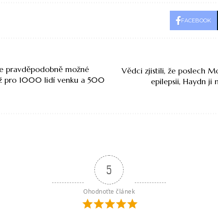
FACEBOOK
ude pravděpodobně možné
Vědci zjistili, že poslech 
ž pro 1000 lidí venku a 500
epilepsii, Haydn ji
5
Ohodnoťte článek