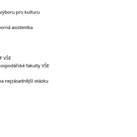
výboru pro kulturu
orná asistentka
F VŠE
spodářské fakulty VŠE
na nejzásadnější otázku