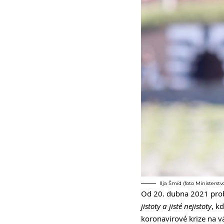
Ilja Šmíd (foto Ministerst
Od 20. dubna 2021 prob
jistoty a jisté nejistoty
, k
koronavirové krize na v