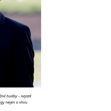
né hudby – nejisté
gy nejen o vlivu