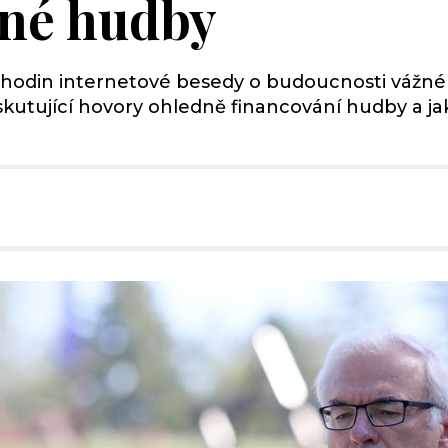
žné hudby
0 hodin internetové besedy o budoucnosti vážné h
skutující hovory ohledně financování hudby a ja