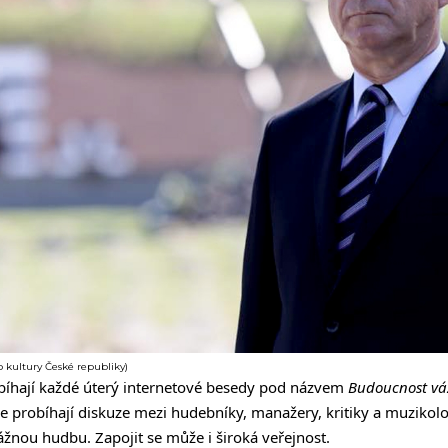
vo kultury České republiky)
íhají každé úterý internetové besedy pod názvem
Budoucnost váž
de probíhají diskuze mezi hudebníky, manažery, kritiky a muzikolo
ážnou hudbu. Zapojit se může i široká veřejnost.