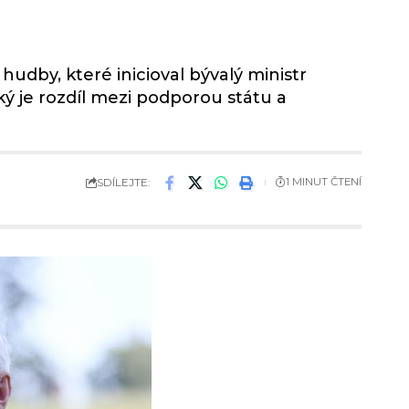
udby, které inicioval bývalý ministr
ký je rozdíl mezi podporou státu a
SDÍLEJTE:
1 MINUT ČTENÍ