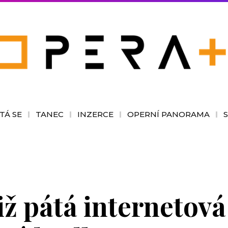
TÁ SE
TANEC
INZERCE
OPERNÍ PANORAMA
iž pátá internetov