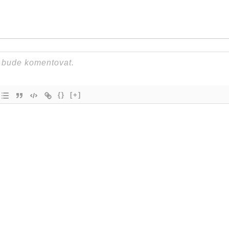
{}
[+]