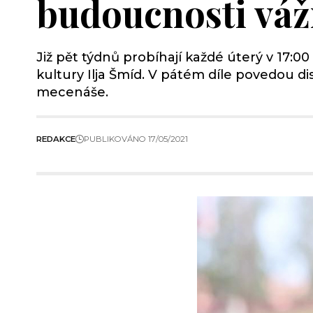
budoucnosti vá
Již pět týdnů probíhají každé úterý v 17:0
kultury Ilja Šmíd. V pátém díle povedou di
mecenáše.
REDAKCE
PUBLIKOVÁNO 17/05/2021