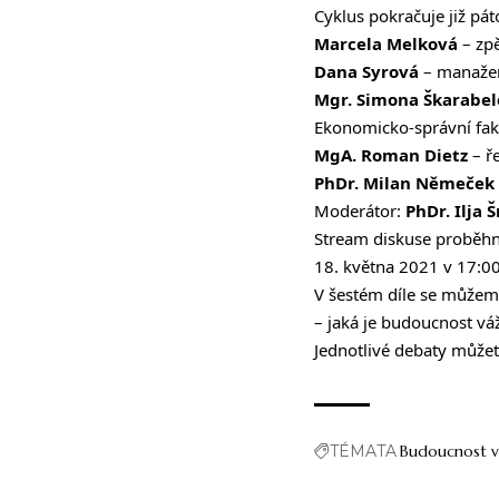
Cyklus pokračuje již pát
Marcela Melková
– zp
Dana Syrová
– manažer
Mgr. Simona Škarabelo
Ekonomicko-správní fak
MgA. Roman Dietz
– ř
PhDr. Milan Němeček
Moderátor:
PhDr. Ilja 
Stream diskuse proběh
18. května 2021 v 17:00
V šestém díle se můžeme 
– jaká je budoucnost v
Jednotlivé debaty může
TÉMATA
Budoucnost váž