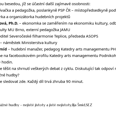
ou besedou, jíž se účastní další zajímavé osobnosti:
ěvačka a pedagožka, poslankyně PSP ČR – místopředsedkyně pod
ka a organizátorka hudebních projektů
vá, Ph.D.
– ekonomka se zaměřením na ekonomiku kultury, odb
ulty MU Brno, externí pedagožka JAMU
editel Severočeské filharmonie Teplice, předseda ASOPS
– náměstek Ministerstva kultury
Šmíd
– hudební manažer, pedagog Katedry arts managementu PH
ne na facebookovém profilu
Katedry arts managementu
Podnikoho
 hodin.
těšit na shrnutí veškerých debat z cyklu. Diskutující tak odpoví 
ážné hudby?
te sledovat
zde
. Každý díl trvá zhruba 90 minut.
né hudby – nejisté jistoty a jisté nejistoty
Ilja Šmíd
SEZ