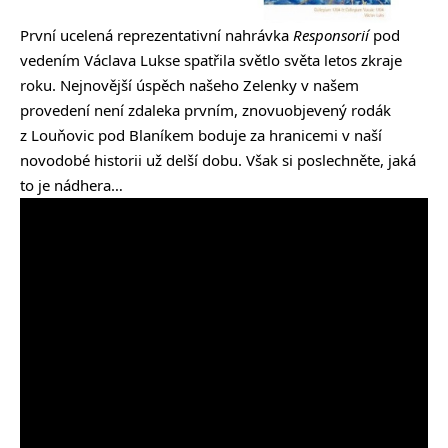
První ucelená reprezentativní nahrávka
Responsorií
pod
vedením Václava Lukse spatřila světlo světa letos zkraje
roku. Nejnovější úspěch našeho Zelenky v našem
provedení není zdaleka prvním, znovuobjevený rodák
z Louňovic pod Blaníkem boduje za hranicemi v naší
novodobé historii už delší dobu. Však si poslechněte, jaká
to je nádhera…