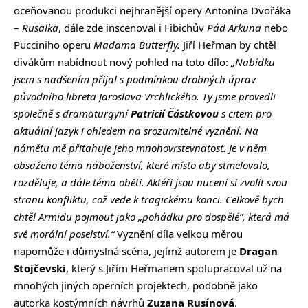
oceňovanou produkci nejhranější opery Antonína Dvořáka
–
Rusalka
, dále zde inscenoval i Fibichův
Pád Arkuna
nebo
Pucciniho operu
Madama Butterfly.
Jiří Heřman by chtěl
divákům nabídnout nový pohled na toto dílo:
„Nabídku
jsem s nadšením přijal s podmínkou drobných úprav
původního libreta Jaroslava Vrchlického. Ty jsme provedli
společně s dramaturgyní
Patricií Částkovou
s citem pro
aktuální jazyk i ohledem na srozumitelné vyznění. Na
námětu mě přitahuje jeho mnohovrstevnatost. Je v něm
obsaženo téma náboženství, které místo aby stmelovalo,
rozděluje, a dále téma oběti. Aktéři jsou nucení si zvolit svou
stranu konfliktu, což vede k tragickému konci. Celkově bych
chtěl Armidu pojmout jako „pohádku pro dospělé“, která má
své morální poselství.“
Vyznění díla velkou měrou
napomůže i důmyslná scéna, jejímž autorem je
Dragan
Stojčevski
, který s Jiřím Heřmanem spolupracoval už na
mnohých jiných operních projektech, podobně jako
autorka kostýmních návrhů
Zuzana Rusínová
.