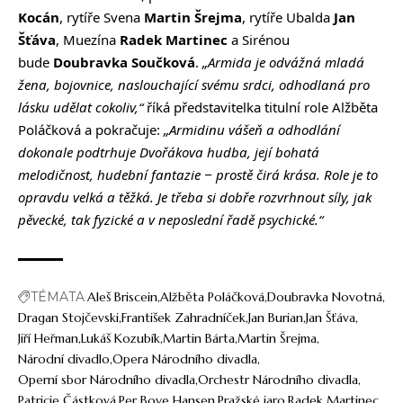
Kocán
, rytíře Svena
Martin Šrejma
, rytíře Ubalda
Jan
Šťáva
, Muezína
Radek Martinec
a Sirénou
bude
Doubravka Součková
.
„Armida je odvážná mladá
žena, bojovnice, naslouchající svému srdci, odhodlaná pro
lásku udělat cokoliv,“
říká představitelka titulní role Alžběta
Poláčková a pokračuje:
„Armidinu vášeň a odhodlání
dokonale podtrhuje Dvořákova hudba, její bohatá
melodičnost, hudební fantazie − prostě čirá krása. Role je to
opravdu velká a těžká. Je třeba si dobře rozvrhnout síly, jak
pěvecké, tak fyzické a v neposlední řadě psychické.“
TÉMATA
Aleš Briscein
Alžběta Poláčková
Doubravka Novotná
Dragan Stojčevski
František Zahradníček
Jan Burian
Jan Šťáva
Jiří Heřman
Lukáš Kozubík
Martin Bárta
Martin Šrejma
Národní divadlo
Opera Národního divadla
Operní sbor Národního divadla
Orchestr Národního divadla
Patricie Částková
Per Boye Hansen
Pražské jaro
Radek Martinec