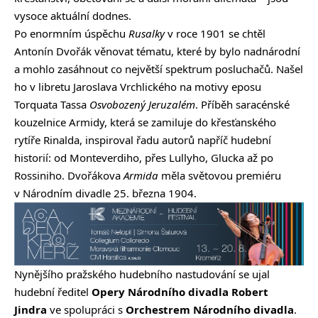
vysoce aktuální dodnes.
Po enormním úspěchu
Rusalky
v roce 1901 se chtěl
Antonín Dvořák věnovat tématu, které by bylo nadnárodní
a mohlo zasáhnout co největší spektrum posluchačů. Našel
ho v libretu Jaroslava Vrchlického na motivy eposu
Torquata Tassa
Osvobozený Jeruzalém
. Příběh saracénské
kouzelnice Armidy, která se zamiluje do křesťanského
rytíře Rinalda, inspiroval řadu autorů napříč hudební
historií: od Monteverdiho, přes Lullyho, Glucka až po
Rossiniho. Dvořákova
Armida
měla světovou premiéru
v Národním divadle 25. března 1904.
Nynějšího pražského hudebního nastudování se ujal
hudební ředitel
Opery Národního divadla
Robert
Jindra
ve spolupráci s
Orchestrem Národního divadla
.