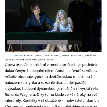
Antonín Dvořák: Armida – Aleš Briscein, Alžběta Poláčková, Jan Šťáva
(zdroj Národní divadlo, foto Zdeněk Sokol)
Opera
Armida
je unikátní v mnoha směrech: je posledním
dokončeným hudebním dílem Antonína Dvořáka vůbec.
Ačkoliv obsahuje typickou dvořákovskou milostnou či
náboženskou lyriku a rozsáhlé dramatické pasáže
s vysokou hudební dynamikou, je možné v ní vycítit i vliv
Richarda Wagnera. Díky tomu klade velké nároky na své
interprety. Konflikty v ní obsažené – motiv střetu islámu a
křesťanství, obětování se a další morální dilemata – jsou