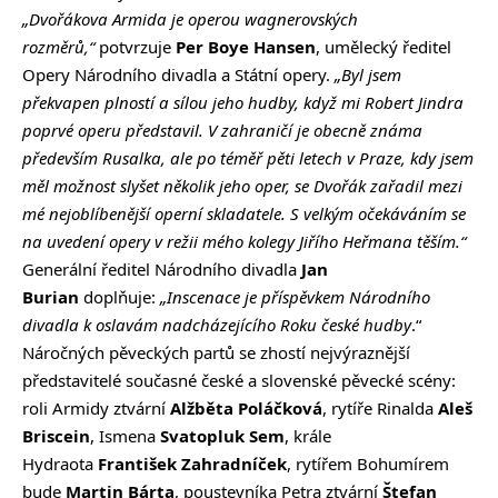
„Dvořákova Armida je operou wagnerovských
rozměrů,“
potvrzuje
Per Boye Hansen
, umělecký ředitel
Opery Národního divadla a Státní opery.
„Byl jsem
překvapen plností a sílou jeho hudby, když mi Robert Jindra
poprvé operu představil. V zahraničí je obecně známa
především Rusalka, ale po téměř pěti letech v Praze, kdy jsem
měl možnost slyšet několik jeho oper, se Dvořák zařadil mezi
mé nejoblíbenější operní skladatele. S velkým očekáváním se
na uvedení opery v režii mého kolegy Jiřího Heřmana těším.“
Generální ředitel Národního divadla
Jan
Burian
doplňuje:
„Inscenace je příspěvkem Národního
divadla k oslavám nadcházejícího Roku české hudby
.“
Náročných pěveckých partů se zhostí nejvýraznější
představitelé současné české a slovenské pěvecké scény:
roli Armidy ztvární
Alžběta Poláčková
, rytíře Rinalda
Aleš
Briscein
, Ismena
Svatopluk Sem
, krále
Hydraota
František Zahradníček
, rytířem Bohumírem
bude
Martin Bárta
, poustevníka Petra ztvární
Štefan