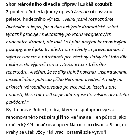
Sbor Národního divadla
připravil
Lukáš Kozubík
.
Z pohledu Roberta Jindry oplývá
Armida
obrovskou
paletou hudebního výrazu:
„Velmi jasně rozpoznáme
Dvořákův rukopis, jde o dílo nebývale dramatické, velmi
výrazně pracuje i s leitmotivy po vzoru Wagnerových
hudebních dramat, ale také i s úplně novými harmonickými
postupy, které jako by předznamenávaly impresionismus. I
svým rozsahem a náročností pro všechny složky činí toto dílo
něčím zcela výjimečným a vybočuje tak z běžného
repertoáru. A věřím, že se díky úplně novému, inspirativnímu
inscenačnímu pohledu Jiřího Heřmana uvedení Armidy na
prknech Národního divadla po více než 30 letech stane
událostí, která toto velkolepé dílo zapíše do většího diváckého
povědomí.“
Byl to právě Robert Jindra, který ke spolupráci vyzval
renomovaného režiséra
Jiřího Heřmana
. Ten působí jako
umělecký šéf Janáčkovy opery Národního divadla Brno, do
Prahy se však vždy rád vrací, ostatně zde vytvořil