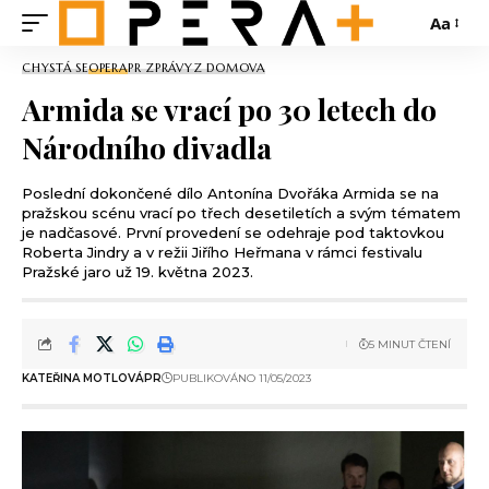
Aa
CHYSTÁ SE
OPERA
PR ZPRÁVY
Z DOMOVA
Armida se vrací po 30 letech do
Národního divadla
Poslední dokončené dílo Antonína Dvořáka Armida se na
pražskou scénu vrací po třech desetiletích a svým tématem
je nadčasové. První provedení se odehraje pod taktovkou
Roberta Jindry a v režii Jiřího Heřmana v rámci festivalu
Pražské jaro už 19. května 2023.
5 MINUT ČTENÍ
KATEŘINA MOTLOVÁ
PR
PUBLIKOVÁNO 11/05/2023