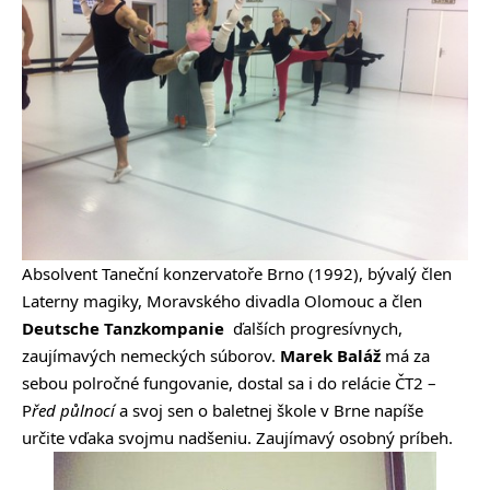
Absolvent Taneční konzervatoře Brno (1992), bývalý člen
Laterny magiky, Moravského divadla Olomouc a člen
Deutsche Tanzkompanie
ďalších progresívnych,
zaujímavých nemeckých súborov.
Marek Baláž
má za
sebou polročné fungovanie, dostal sa i do relácie ČT2 –
P
řed půlnocí
a svoj sen o baletnej škole v Brne napíše
určite vďaka svojmu nadšeniu. Zaujímavý osobný príbeh.