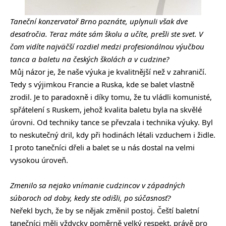
Taneční konzervatoř Brno poznáte, uplynuli však dve
desaťročia. Teraz máte sám školu a učíte, prešli ste svet. V
čom vidíte najväčší rozdiel medzi profesionálnou výučbou
tanca a baletu na českých školách a v cudzine?
Můj názor je, že naše výuka je kvalitnější než v zahraničí.
Tedy s výjimkou Francie a Ruska, kde se balet vlastně
zrodil. Je to paradoxně i díky tomu, že tu vládli komunisté,
spřátelení s Ruskem, jehož kvalita baletu byla na skvělé
úrovni. Od techniky tance se převzala i technika výuky. Byl
to neskutečný dril, kdy při hodinách létali vzduchem i židle.
I proto tanečníci dřeli a balet se u nás dostal na velmi
vysokou úroveň.
Zmenilo sa nejako vnímanie cudzincov v západných
súboroch od doby, kedy ste odišli, po súčasnosť?
Neřekl bych, že by se nějak změnil postoj. Čeští baletní
tanečníci měli vždycky poměrně velký respekt, právě pro