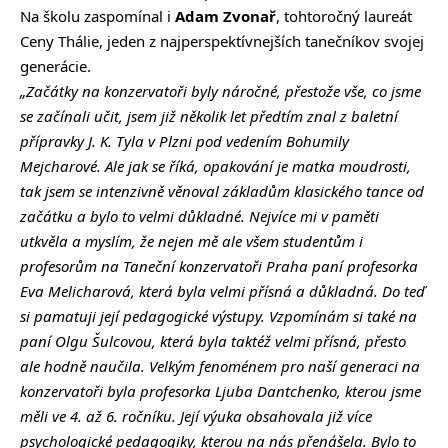
Na školu zaspomínal i
Adam Zvonař
, tohtoročný laureát
Ceny Thálie, jeden z najperspektívnejších tanečníkov svojej
generácie.
„
Začátky na konzervatoři byly náročné, přestože vše, co jsme
se začínali učit, jsem již několik let předtím znal z baletní
přípravky J. K. Tyla v Plzni pod vedením Bohumily
Mejcharové. Ale jak se říká, opakování je matka moudrosti,
tak jsem se intenzivně věnoval základům klasického tance od
začátku a bylo to velmi důkladné. Nejvíce mi v paměti
utkvěla a myslím, že nejen mě ale všem studentům i
profesorům na Taneční konzervatoři Praha paní profesorka
Eva Melicharová, která byla velmi přísná a důkladná. Do teď
si pamatuji její pedagogické výstupy. Vzpomínám si také na
paní Olgu Šulcovou, která byla taktéž velmi přísná, přesto
ale hodně naučila. Velkým fenoménem pro naší generaci na
konzervatoři byla profesorka Ljuba Dantchenko, kterou jsme
měli ve 4. až 6. ročníku. Její výuka obsahovala již více
psychologické pedagogiky, kterou na nás přenášela. Bylo to