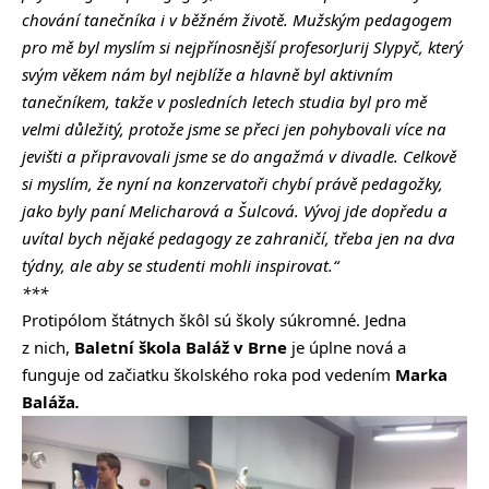
chování tanečníka i v běžném životě. Mužským pedagogem
pro mě byl myslím si nejpřínosnější profesorJurij Slypyč, který
svým věkem nám byl nejblíže a hlavně byl aktivním
tanečníkem, takže v posledních letech studia byl pro mě
velmi důležitý, protože jsme se přeci jen pohybovali více na
jevišti a připravovali jsme se do angažmá v divadle. Celkově
si myslím, že nyní na konzervatoři chybí právě pedagožky,
jako byly paní Melicharová a Šulcová. Vývoj jde dopředu a
uvítal bych nějaké pedagogy ze zahraničí, třeba jen na dva
týdny, ale aby se studenti mohli inspirovat.“
***
Protipólom štátnych škôl sú školy súkromné. Jedna
z nich,
Baletní škola Baláž
v Brne
je úplne nová a
funguje od začiatku školského roka pod vedením
Marka
Baláža
.