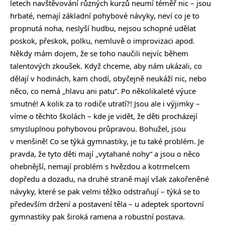
letech navštěvování různých kurzů neumí téměř nic – jsou
hrbaté, nemají základní pohybové návyky, neví co je to
propnutá noha, neslyší hudbu, nejsou schopné udělat
poskok, přeskok, polku, nemluvě o improvizaci apod.
Někdy mám dojem, že se toho naučili nejvíc během
talentových zkoušek. Když chceme, aby nám ukázali, co
dělají v hodinách, kam chodí, obyčejně neukáží nic, nebo
něco, co nemá „hlavu ani patu“. Po několikaleté výuce
smutné! A kolik za to rodiče utratí?! Jsou ale i výjimky –
víme o těchto školách – kde je vidět, že děti procházejí
smysluplnou pohybovou průpravou. Bohužel, jsou
v menšině! Co se týká gymnastiky, je tu také problém. Je
pravda, že tyto děti mají „vytahané nohy“ a jsou o něco
ohebnější, nemají problém s hvězdou a kotrmelcem
dopředu a dozadu, na druhé straně mají však zakořeněné
návyky, které se pak velmi těžko odstraňují – týká se to
především držení a postavení těla – u adeptek sportovní
gymnastiky pak široká ramena a robustní postava.