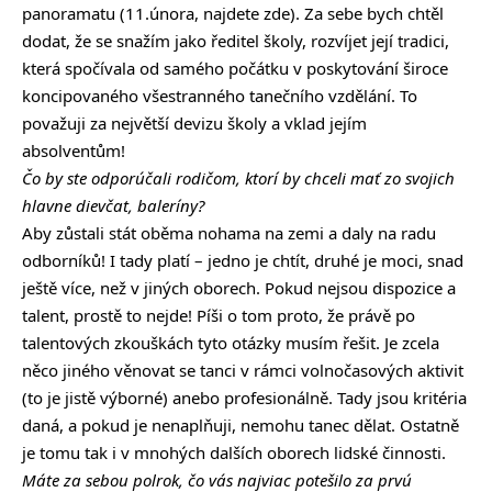
panoramatu (11.února, najdete
zde
). Za sebe bych chtěl
dodat, že se snažím jako ředitel školy, rozvíjet její tradici,
která spočívala od samého počátku v poskytování široce
koncipovaného všestranného tanečního vzdělání. To
považuji za největší devizu školy a vklad jejím
absolventům!
Čo by ste odporúčali rodičom, ktorí by chceli mať zo svojich
hlavne dievčat, baleríny?
Aby zůstali stát oběma nohama na zemi a daly na radu
odborníků! I tady platí – jedno je chtít, druhé je moci, snad
ještě více, než v jiných oborech. Pokud nejsou dispozice a
talent, prostě to nejde! Píši o tom proto, že právě po
talentových zkouškách tyto otázky musím řešit. Je zcela
něco jiného věnovat se tanci v rámci volnočasových aktivit
(to je jistě výborné) anebo profesionálně. Tady jsou kritéria
daná, a pokud je nenaplňuji, nemohu tanec dělat. Ostatně
je tomu tak i v mnohých dalších oborech lidské činnosti.
Máte za sebou polrok, čo vás najviac potešilo za prvú