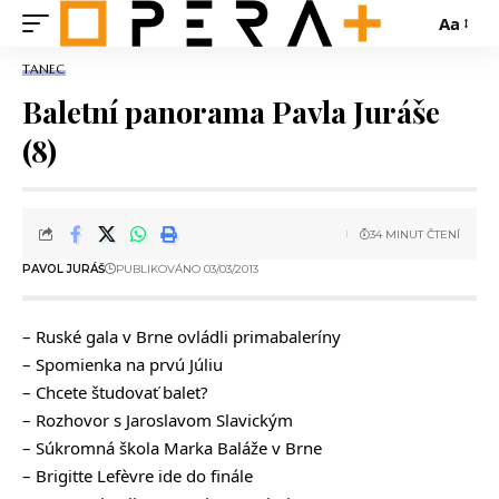
Aa
TANEC
Baletní panorama Pavla Juráše
(8)
34 MINUT ČTENÍ
PAVOL JURÁŠ
PUBLIKOVÁNO 03/03/2013
– Ruské gala v Brne ovládli primabaleríny
– Spomienka na prvú Júliu
– Chcete študovať balet?
– Rozhovor s Jaroslavom Slavickým
– Súkromná škola Marka Baláže v Brne
– Brigitte Lefèvre ide do finále