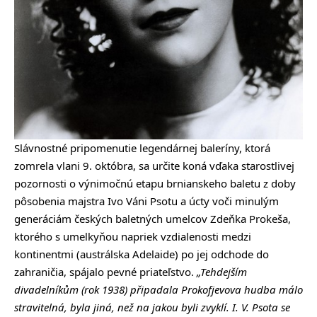
Slávnostné pripomenutie legendárnej baleríny, ktorá
zomrela vlani 9. októbra, sa určite koná vďaka starostlivej
pozornosti o výnimočnú etapu brnianskeho baletu z doby
pôsobenia majstra Ivo Váni Psotu a úcty voči minulým
generáciám českých baletných umelcov Zdeňka Prokeša,
ktorého s umelkyňou napriek vzdialenosti medzi
kontinentmi (austrálska Adelaide) po jej odchode do
zahraničia, spájalo pevné priateľstvo.
„Tehdejším
divadelníkům
(rok 1938)
připadala Prokofjevova hudba málo
stravitelná, byla jiná, než na jakou byli zvyklí. I. V. Psota se