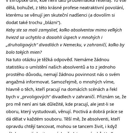
v Evropské unii, kde není tato problematika řešena). To vše
dělá, bohužel, z této krásné profese neatraktivní povolání,
kterému se věnují jen skuteční nadšenci (a dovolím si
dodat také trochu „blázni“).
Keby ste sa mali zamyslieť, koľko absolventov mimo veľkých
hviezd sa uchytilo a dosiahli úspech v mnohých i
„druholigových“ divadlách v Nemecku, v zahraničí, koľko by
bolo takých mien?
Na tuto otázku je těžká odpověď. Nemáme žádnou
statistiku o umístění našich absolventů a to z jednoho
prostého důvodu, nemají žádnou povinnost nás o svém
angažmá informovat. Samozřejmě, o mnohých víme,
hlavně o těch, kteří pracují na domácích scénách a řekl
bych v „prvoligových“ divadlech v zahraničí. Přiznám se, že
pro mě není ani tak důležité, kde pracují, ale jest-li se
oboru, který vystudovali, věnují. Poctivá a dobrá práce se
dá dělat v každém souboru. Těší mě, že absolventi, kteří
opravdu chtějí tancovat, mohou se tancem živit, i když