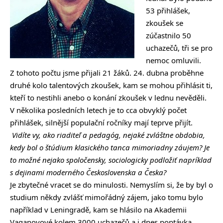
53 přihlášek,
zkoušek se
zúčastnilo 50
uchazečů, tři se pro
nemoc omluvili.
Z tohoto počtu jsme přijali 21 žáků. 24. dubna proběhne
druhé kolo talentových zkoušek, kam se mohou přihlásit ti,
kteří to nestihli anebo o konání zkoušek v lednu nevěděli.
V několika posledních letech je to cca obvyklý počet
přihlášek, silnější populační ročníky mají teprve přijít.
Vidíte vy, ako riaditeľ a pedagóg, nejaké zvláštne obdobia,
kedy bol o štúdium klasického tanca mimoriadny záujem? Je
to možné nejako spoločensky, sociologicky
podložiť napríklad
s dejinami moderného Československa a Česka?
Je zbytečné vracet se do minulosti. Nemyslím si, že by byl o
studium někdy zvlášť mimořádný zájem, jako tomu bylo
například v Leningradě, kam se hlásilo na Akademii
Vaganovové kolem 3000 uchazečů a i dnes poptávka