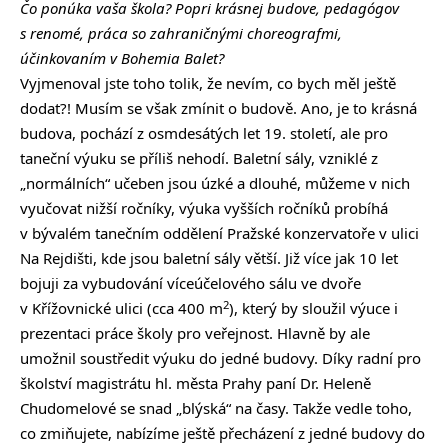
Čo ponúka vaša škola? Popri krásnej budove, pedagógov
s renomé, práca so zahraničnými choreografmi,
účinkovaním v Bohemia Balet?
Vyjmenoval jste toho tolik, že nevím, co bych měl ještě
dodat?! Musím se však zmínit o budově. Ano, je to krásná
budova, pochází z osmdesátých let 19. století, ale pro
taneční výuku se příliš nehodí. Baletní sály, vzniklé z
„normálních“ učeben jsou úzké a dlouhé, můžeme v nich
vyučovat nižší ročníky, výuka vyšších ročníků probíhá
v bývalém tanečním oddělení Pražské konzervatoře v ulici
Na Rejdišti, kde jsou baletní sály větší. Již více jak 10 let
bojuji za vybudování víceúčelového sálu ve dvoře
2
v Křížovnické ulici (cca 400 m
), který by sloužil výuce i
prezentaci práce školy pro veřejnost. Hlavně by ale
umožnil soustředit výuku do jedné budovy. Díky radní pro
školství magistrátu hl. města Prahy paní Dr. Heleně
Chudomelové se snad „blýská“ na časy. Takže vedle toho,
co zmiňujete, nabízíme ještě přecházení z jedné budovy do