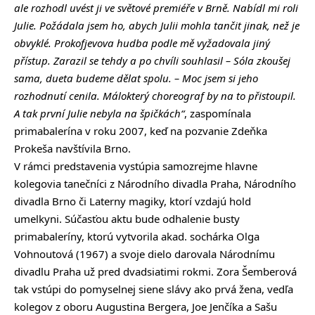
ale rozhodl uvést ji ve světové premiéře v Brně. Nabídl mi roli
Julie. Požádala jsem ho, abych Julii mohla tančit jinak, než je
obvyklé. Prokofjevova hudba podle mě vyžadovala jiný
přístup. Zarazil se tehdy a po chvíli souhlasil – Sóla zkoušej
sama, dueta budeme dělat spolu. – Moc jsem si jeho
rozhodnutí cenila. Málokterý choreograf by na to přistoupil.
A tak první Julie nebyla na špičkách“
, zaspomínala
primabalerína v roku 2007, keď na pozvanie Zdeňka
Prokeša navštívila Brno.
V rámci predstavenia vystúpia samozrejme hlavne
kolegovia tanečníci z Národního divadla Praha, Národního
divadla Brno či Laterny magiky, ktorí vzdajú hold
umelkyni. Súčasťou aktu bude odhalenie busty
primabaleríny, ktorú vytvorila akad. sochárka Olga
Vohnoutová (1967) a svoje dielo darovala Národnímu
divadlu Praha už pred dvadsiatimi rokmi. Zora Šemberová
tak vstúpi do pomyselnej siene slávy ako prvá žena, vedľa
kolegov z oboru Augustina Bergera, Joe Jenčíka a Sašu