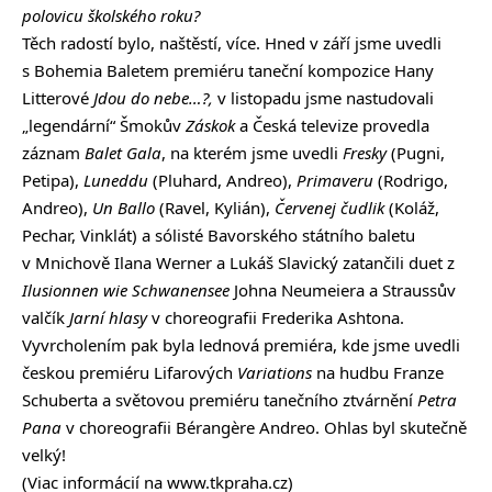
polovicu školského roku?
Těch radostí bylo, naštěstí, více. Hned v září jsme uvedli
s Bohemia Baletem premiéru taneční kompozice Hany
Litterové
Jdou do nebe…?,
v listopadu jsme nastudovali
„legendární“ Šmokův
Záskok
a Česká televize provedla
záznam
Balet Gala
, na kterém jsme uvedli
Fresky
(Pugni,
Petipa),
Luneddu
(Pluhard, Andreo),
Primaveru
(Rodrigo,
Andreo),
Un Ballo
(Ravel, Kylián),
Červenej čudlik
(Koláž,
Pechar, Vinklát) a sólisté Bavorského státního baletu
v Mnichově Ilana Werner a Lukáš Slavický zatančili duet z
Ilusionnen wie Schwanensee
Johna Neumeiera a Straussův
valčík
Jarní hlasy
v choreografii Frederika Ashtona.
Vyvrcholením pak byla lednová premiéra, kde jsme uvedli
českou premiéru Lifarových
Variations
na hudbu Franze
Schuberta a světovou premiéru tanečního ztvárnění
Petra
Pana
v choreografii Bérangère Andreo. Ohlas byl skutečně
velký!
(Viac informácií na
www.tkpraha.cz
)