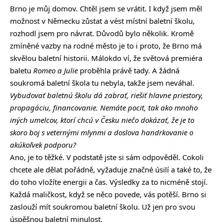
Brno je můj domov. Chtěl jsem se vrátit. I když jsem měl
možnost v Německu zůstat a vést místní baletní školu,
rozhodl jsem pro návrat. Důvodů bylo několik. Kromě
zmíněné vazby na rodné město je to i proto, že Brno má
skvělou baletní historii. Málokdo ví, že světová premiéra
baletu
Romeo a Julie
proběhla právě tady. A žádná
soukromá baletní škola tu nebyla, takže jsem neváhal.
Vybudovať baletnú školu dá zabrať, riešiť hlavne priestory,
propagáciu, financovanie. Nemáte pocit, tak ako mnoho
iných umelcov, ktorí chcú v Česku niečo dokázať, že je to
skoro boj s veternými mlynmi a doslova handrkovanie o
akúkoľvek podporu?
Ano, je to těžké. V podstatě jste si sám odpověděl. Cokoli
chcete ale dělat pořádně, vyžaduje značné úsilí a také to, že
do toho vložíte energii a čas. Výsledky za to nicméně stojí.
Každá maličkost, když se něco povede, vás potěší. Brno si
zaslouží mít soukromou baletní školu. Už jen pro svou
úspěšnou baletní minulost.