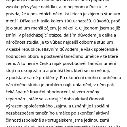
vysoko převyšuje nabídku, a to nejenom v Rusku. Je
pravda, že v posledních několika letech je zájem o studium
menší. Dříve se hlásilo kolem 100 uchazečů. Důvodů, proč
je o studium menší zájem, je několik. O jednom jsem se již
zmínil v předcházející otázce, dalším důvodem je délka a
náročnost studia, je to vůbec nejdelší odborné studium
v České republice. Hlavním důvodem je však společenské
hodnocení oboru a postavení tanečního umělce v té které
zemi. A to není v Česku nijak povzbudivé! Taneční umění
stojí na okraji zájmu a přináší těm, kteří se mu věnují,
v podstatě samé problémy. Po ukončení onoho dlouhého a
náročného studia je problém najít uplatnění, v něm pak
čeká špatné finanční ohodnocení, vlivem změny
repertoáru, stále se zkracující doba aktivní činnosti.
Výrazem společenského „zájmu a uznání“ je i sociální
nezabezpečení tanečního umělce po skončení aktivní
činnosti (společně s Portugalskem jsme jedinou zemí