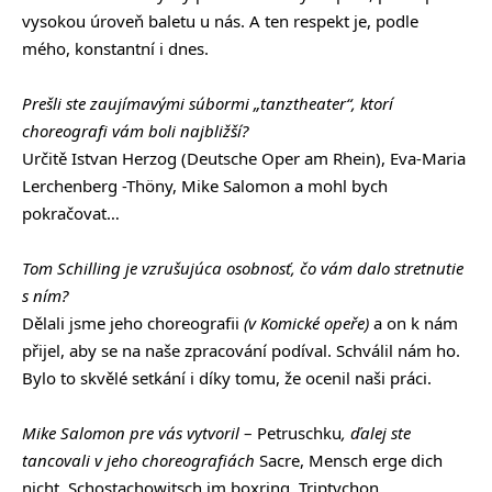
vysokou úroveň baletu u nás. A ten respekt je, podle
mého, konstantní i dnes.
Prešli ste zaujímavými súbormi „tanztheater“, ktorí
choreografi vám boli najbližší?
Určitě Istvan Herzog (Deutsche Oper am Rhein), Eva-Maria
Lerchenberg -Thöny, Mike Salomon a mohl bych
pokračovat…
Tom Schilling je vzrušujúca osobnosť, čo vám dalo stretnutie
s ním?
Dělali jsme jeho choreografii
(v Komické opeře)
a on k nám
přijel, aby se na naše zpracování podíval. Schválil nám ho.
Bylo to skvělé setkání i díky tomu, že ocenil naši práci.
Mike Salomon pre vás vytvoril
– Petruschku
, ďalej ste
tancovali v jeho choreografiách
Sacre, Mensch erge dich
nicht, Schostachowitsch im boxring, Triptychon,