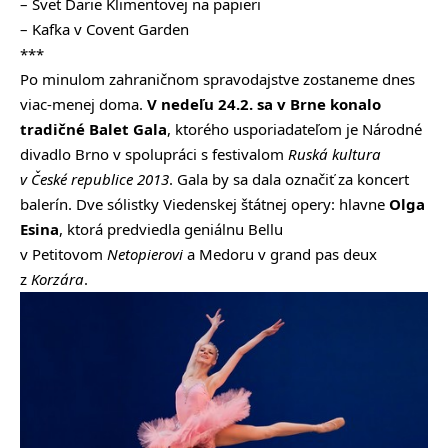
– Svet Darie Klimentovej na papieri
– Kafka v Covent Garden
***
Po minulom zahraničnom spravodajstve zostaneme dnes
viac-menej doma.
V nedeľu 24.2. sa v Brne konalo
tradičné Balet Gala
, ktorého usporiadateľom je Národné
divadlo Brno v spolupráci s festivalom
Ruská kultura
v České republice 2013
. Gala by sa dala označiť za koncert
balerín. Dve sólistky Viedenskej štátnej opery: hlavne
Olga
Esina
, ktorá predviedla geniálnu Bellu
v Petitovom
Netopierovi
a Medoru v grand pas deux
z
Korzára
.