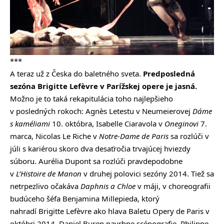
***
A teraz už z Česka do baletného sveta.
Predposledná
sezóna Brigitte Lefèvre v Parížskej opere je jasná.
Možno je to taká rekapitulácia toho najlepšieho
v posledných rokoch: Agnès Letestu v Neumeierovej
Dáme
s kaméliami
10. októbra, Isabelle Ciaravola v
Oneginovi
7.
marca, Nicolas Le Riche v
Notre-Dame de Paris
sa rozlúči v
júli s kariérou skoro dva desaťročia trvajúcej hviezdy
súboru. Aurélia Dupont sa rozlúči pravdepodobne
v
L’Histoire de Manon
v druhej polovici sezóny 2014. Tiež sa
netrpezlivo očakáva
Daphnis a Chloe
v máji, v choreografii
budúceho šéfa Benjamina Millepieda, ktorý
nahradí Brigitte Lefèvre ako hlava Baletu Opery de Paris v
októbri 2014. Daniel Buren navrhne scénografie, Philippe