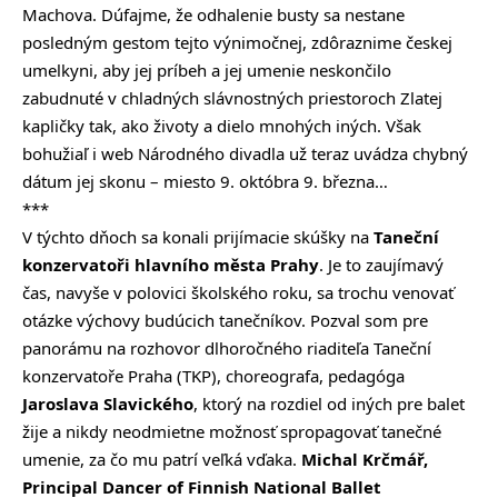
Machova. Dúfajme, že odhalenie busty sa nestane
posledným gestom tejto výnimočnej, zdôraznime českej
umelkyni, aby jej príbeh a jej umenie neskončilo
zabudnuté v chladných slávnostných priestoroch Zlatej
kapličky tak, ako životy a dielo mnohých iných. Však
bohužiaľ i web Národného divadla už teraz uvádza chybný
dátum jej skonu – miesto 9. októbra 9. března…
***
V týchto dňoch sa konali prijímacie skúšky na
Taneční
konzervatoři hlavního města Prahy
. Je to zaujímavý
čas, navyše v polovici školského roku, sa trochu venovať
otázke výchovy budúcich tanečníkov. Pozval som pre
panorámu na rozhovor dlhoročného riaditeľa Taneční
konzervatoře Praha (TKP), choreografa, pedagóga
Jaroslava Slavického
, ktorý na rozdiel od iných pre balet
žije a nikdy neodmietne možnosť spropagovať tanečné
umenie, za čo mu patrí veľká vďaka.
Michal Krčmář,
Principal Dancer of Finnish National Ballet