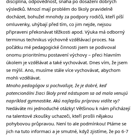
disciplína, odpovědnost, snaha po dosažení dobrých
výsledků. Mnozí mají problém do školy pravidelně
docházet, bohužel mnohdy za podpory rodičů, kteří píší
omluvenky, uhýbají před tím, co jim nejde, nejsou
připraveni překonávat těžkosti apod. Výuka má odborný
terminus technikus výchovně vzdělávací proces. Na
počátku mé pedagogické činnosti jsem se podivoval
onomu prioritnímu postavení výchovy – přeci hlavním
úkolem je vzdělávat a také vychovávat. Dnes vím, že jsem
se mýlil. Ano, musíme stále více vychovávat, abychom
mohli vzdělávat.
Mnoho pedagógov si pochvaľuje, že je dobré, keď
potencionálni žiaci školy pred nástupom sa od mala venujú
napríklad gymnastike. Akú najlepšiu prípravu vidíte vy?
Nedáváte mi jednoduché otázky! Většinou k nám přicházejí
na talentové zkoušky uchazeči, kteří prošli nějakou
pohybovou průpravou. Není to ale podmínkou! Ptáme se
jich na tuto informaci a je smutné, když zjistíme, že po 6-7