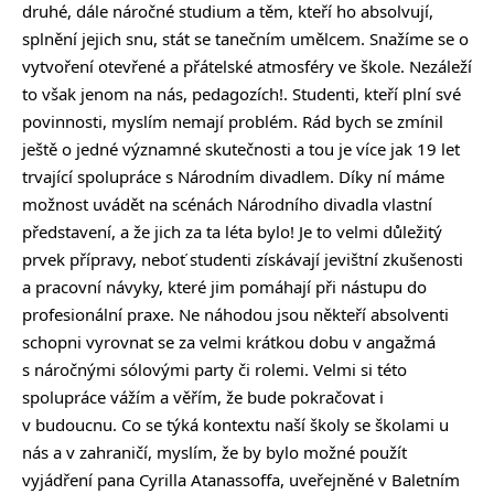
druhé, dále náročné studium a těm, kteří ho absolvují,
splnění jejich snu, stát se tanečním umělcem. Snažíme se o
vytvoření otevřené a přátelské atmosféry ve škole. Nezáleží
to však jenom na nás, pedagozích!. Studenti, kteří plní své
povinnosti, myslím nemají problém. Rád bych se zmínil
ještě o jedné významné skutečnosti a tou je více jak 19 let
trvající spolupráce s Národním divadlem. Díky ní máme
možnost uvádět na scénách Národního divadla vlastní
představení, a že jich za ta léta bylo! Je to velmi důležitý
prvek přípravy, neboť studenti získávají jevištní zkušenosti
a pracovní návyky, které jim pomáhají při nástupu do
profesionální praxe. Ne náhodou jsou někteří absolventi
schopni vyrovnat se za velmi krátkou dobu v angažmá
s náročnými sólovými party či rolemi. Velmi si této
spolupráce vážím a věřím, že bude pokračovat i
v budoucnu. Co se týká kontextu naší školy se školami u
nás a v zahraničí, myslím, že by bylo možné použít
vyjádření pana Cyrilla Atanassoffa, uveřejněné v Baletním