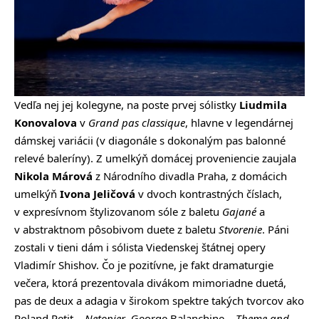
Vedľa nej jej kolegyne, na poste prvej sólistky
Liudmila
Konovalova
v
Grand pas classique
, hlavne v legendárnej
dámskej variácii (v diagonále s dokonalým pas balonné
relevé baleríny). Z umelkýň domácej proveniencie zaujala
Nikola Márová
z Národního divadla Praha, z domácich
umelkýň
Ivona Jeličová
v dvoch kontrastných číslach,
v expresívnom štylizovanom sóle z baletu
Gajané
a
v abstraktnom pôsobivom duete z baletu
Stvorenie
. Páni
zostali v tieni dám i sólista Viedenskej štátnej opery
Vladimír Shishov. Čo je pozitívne, je fakt dramaturgie
večera, ktorá prezentovala divákom mimoriadne duetá,
pas de deux a adagia v širokom spektre takých tvorcov ako
Roland Petit –
Netopier
, George Balanchine –
Theme and