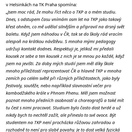
v Helsinkách na TK Praha spomína
:
„
Jsem moc rád, že mohu říct něco o TKP a o mém studiu.
Dnes, s odstupem času vnímám osm let na TKP jako takový
křest ohněm, co mě udělal silnějším a připravil na drsný svět
baletu. Když jsem náhodou v ČR, tak se do školy rád vracím
alespoň na krátkou návštěvu. S mnoha mými pedagogy
udržuji kontakt dodnes. Respektuji je, jelikož mi předali
kousek ze sebe a ten kousek z nich je se mnou po každé, když
jsem na jevišti. Za doby mých studií jsem měl díky škole
mnoho příležitostí reprezentovat ČR a hlavně TKP v mnoha
zemích po celém světě při různých příležitostech, jako byly
festivaly, soutěže, nebo například slavnostní večer pro
kambodžského krále v Phnom Phenu. Měl jsem možnost
poznat mnoho předních osobností a choreografů a také mít
tu čest s nimi pracovat. Studium bylo často dost tvrdé a už
nikdy bych to nechtěl zažít, ale přineslo to své ovoce. Být
studentem na TKP není procházka růžovou zahradou a
rozhodně to není pro slabé povahy. Je to dost velká fyzická