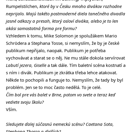
Rumpelstilchen,
ktoré by v Česku mnoho divákov rozhodne
neprijalo. Majú takéto postmoderné diela tanečného divadla
jasné odkazy a presah, ktorý osloví diváka, alebo je to len
akási samostatná forma pre formu?
Vzhledem k tomu, Mike Solomon je spolužákem Mario
Schrödera a Stephana Tosse, si nemyslím, že by je české
publikum nepřijalo, naopak. Publikum je potřeba
vychovávat a starat se o něj. Ne mu stále dokola servírovat
Labutí jezera, Giselle
a tak dále. Tím baletní scéna kostnatí a
s ním i divák. Publikum je zkrátka třeba lehce atakovat.
Někde to pochopili a funguje to. Nemyslím, že tady by byl
problém. Jen se to moc často nedělá. To je celé.
Čím bol pre vás balet v Brne, potom vo svete a teraz keď
vediete svoju školu?
Vším.
Sledujete ďalej súčasnú nemeckú scénu? Caetana Sota,
Stephana Thossa a ďalších?