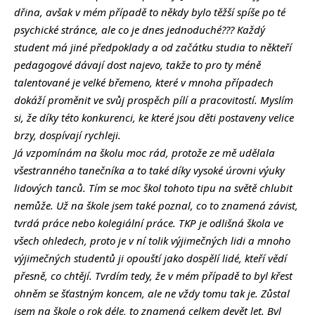
dřina, avšak v mém případě to někdy bylo těžší spíše po té
psychické stránce, ale co je dnes jednoduché??? Každý
student má jiné předpoklady a od začátku studia to někteří
pedagogové dávají dost najevo, takže to pro ty méně
talentované je velké břemeno, které v mnoha případech
dokáží proměnit ve svůj prospěch pílí a pracovitostí. Myslím
si, že díky této konkurenci, ke které jsou děti postaveny velice
brzy, dospívají rychleji.
Já vzpomínám na školu moc rád, protože ze mě udělala
všestranného tanečníka a to také díky vysoké úrovni výuky
lidových tanců. Tím se moc škol tohoto tipu na světě chlubit
nemůže. Už na škole jsem také poznal, co to znamená závist,
tvrdá práce nebo kolegiální práce. TKP je odlišná škola ve
všech ohledech, proto je v ní tolik výjimečných lidi a mnoho
výjimečných studentů ji opouští jako dospělí lidé, kteří vědí
přesně, co chtějí. Tvrdím tedy, že v mém případě to byl křest
ohněm se šťastným koncem, ale ne vždy tomu tak je. Zůstal
jsem na škole o rok déle, to znamená celkem devět let. Byl