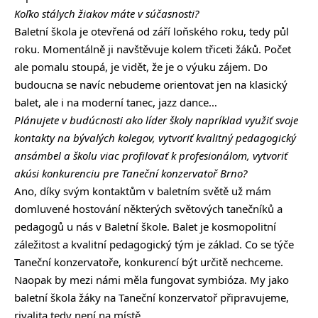
Koľko stálych žiakov máte v súčasnosti?
Baletní škola je otevřená od září loňského roku, tedy půl
roku. Momentálně ji navštěvuje kolem třiceti žáků. Počet
ale pomalu stoupá, je vidět, že je o výuku zájem. Do
budoucna se navíc nebudeme orientovat jen na klasický
balet, ale i na moderní tanec, jazz dance…
Plánujete v budúcnosti ako líder školy napríklad využiť svoje
kontakty na bývalých kolegov, vytvoriť kvalitný pedagogický
ansámbel a školu viac profilovať k profesionálom, vytvoriť
akúsi konkurenciu pre Taneční konzervatoř Brno?
Ano, díky svým kontaktům v baletním světě už mám
domluvené hostování některých světových tanečníků a
pedagogů u nás v Baletní škole. Balet je kosmopolitní
záležitost a kvalitní pedagogický tým je základ. Co se týče
Taneční konzervatoře, konkurencí být určitě nechceme.
Naopak by mezi námi měla fungovat symbióza. My jako
baletní škola žáky na Taneční konzervatoř připravujeme,
rivalita tedy není na místě.