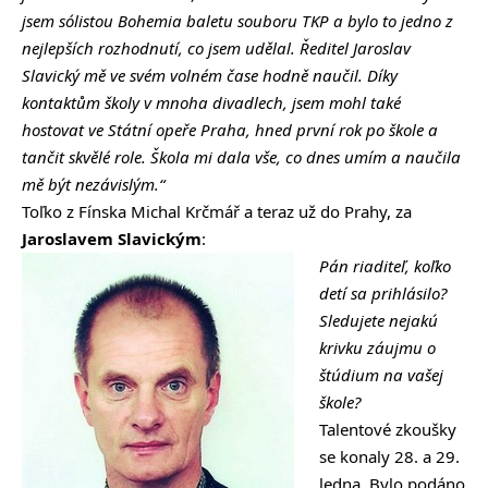
jsem sólistou Bohemia baletu souboru TKP a bylo to jedno z
nejlepších rozhodnutí, co jsem udělal. Ředitel Jaroslav
Slavický mě ve svém volném čase hodně naučil. Díky
kontaktům školy v mnoha divadlech, jsem mohl také
hostovat ve Státní opeře Praha, hned první rok po škole a
tančit skvělé role. Škola mi dala vše, co dnes umím a naučila
mě být nezávislým.“
Toľko z Fínska Michal Krčmář a teraz už do Prahy, za
Jaroslavem Slavickým
:
Pán riaditeľ, koľko
detí sa prihlásilo?
Sledujete nejakú
krivku záujmu o
štúdium na vašej
škole?
Talentové zkoušky
se konaly 28. a 29.
ledna. Bylo podáno