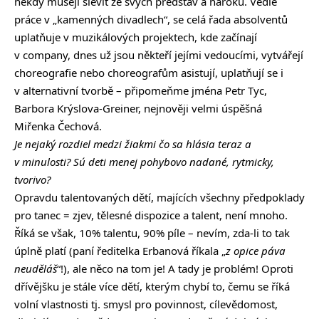
někdy musejí slevit ze svých představ a nároků. Vedle
práce v „kamenných divadlech“, se celá řada absolventů
uplatňuje v muzikálových projektech, kde začínají
v company, dnes už jsou někteří jejími vedoucími, vytvářejí
choreografie nebo choreografům asistují, uplatňují se i
v alternativní tvorbě – připomeňme jména Petr Tyc,
Barbora Krýslova-Greiner, nejnověji velmi úspěšná
Miřenka Čechová.
Je nejaký rozdiel medzi žiakmi čo sa hlásia teraz a
v minulosti? Sú deti menej pohybovo nadané, rytmicky,
tvorivo?
Opravdu talentovaných dětí, majících všechny předpoklady
pro tanec = zjev, tělesné dispozice a talent, není mnoho.
Říká se však, 10% talentu, 90% píle – nevím, zda-li to tak
úplně platí (paní ředitelka Erbanová říkala „
z opice páva
neuděláš
“!), ale něco na tom je! A tady je problém! Oproti
dřívějšku je stále více dětí, kterým chybí to, čemu se říká
volní vlastnosti tj. smysl pro povinnost, cílevědomost,