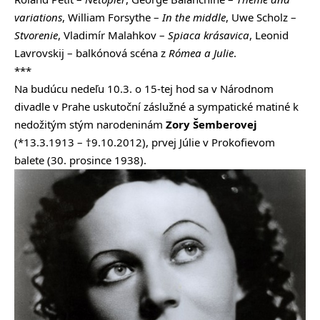
variations
, William Forsythe –
In the middle
, Uwe Scholz –
Stvorenie
, Vladimír Malahkov –
Spiaca krásavica
, Leonid
Lavrovskij – balkónová scéna z
Rómea a Julie
.
***
Na budúcu nedeľu 10.3. o 15-tej hod sa v Národnom
divadle v Prahe uskutoční záslužné a sympatické matiné k
nedožitým stým narodeninám
Zory Šemberovej
(*13.3.1913 – †9.10.2012), prvej Júlie v Prokofievom
balete (30. prosince 1938).