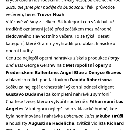
2020, ale jsme plni naděje do budoucna,“
řekl průvodce
večerem, herec
Trevor Noah
.
Vítězové většiny z celkem 84 kategorií cen však byli už
tradičně oznámeni ještě před začátkem mezinárodně
sledovaného slavnostního večera. To se týká i deseti
kategorií, které Grammy vyhradili pro oblast klasické a
operní hudby.
Cenu za nejlepší operní nahrávku získala produkce
Porgy
and Bess
George Gershwina z
Metropolitní opery
s
Frederickem Ballentine
,
Angel Blue
a
Denyce Graves
v hlavních rolích pod taktovkou
Davida Robertsona
.
Sošku za nejlepší orchestrální výkon si odnesl dirigent
Gustavo Dudamel
za kompletní nahrávku symfonií
Charlese Ivese, kterou vytvořil společně s
Filharmonií Los
Angeles
. V kategorii nejlepší sólo v klasické hudbě, kde
byla nominována i nahrávka
Bohemian Tales
Jakuba Hrůši
a houslisty
Augustina Hadelicha
, zvítězil violista
Richard