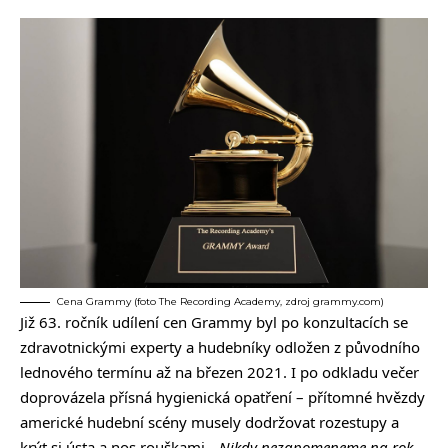
Cena Grammy (foto The Recording Academy, zdroj grammy.com)
Již 63. ročník udílení cen Grammy byl po konzultacích se
zdravotnickými experty a hudebníky odložen z původního
lednového termínu až na březen 2021. I po odkladu večer
doprovázela přísná hygienická opatření – přítomné hvězdy
americké hudební scény musely dodržovat rozestupy a
krýt si ústa a nos rouškami
. „Nikdy nezapomeneme na rok