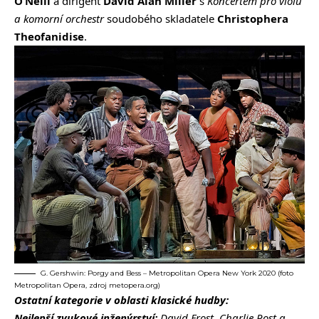
O’Neill
a dirigent
David Alan Miller
s
Koncertem pro violu
a komorní orchestr
soudobého skladatele
Christophera
Theofanidise
.
G. Gershwin: Porgy and Bess – Metropolitan Opera New York 2020 (foto
Metropolitan Opera, zdroj metopera.org)
Ostatní kategorie v oblasti klasické hudby:
Nejlepší zvukové inženýrství:
David Frost, Charlie Post a