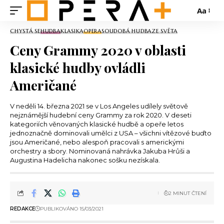
Aa
CHYSTÁ SE
HUDBA
KLASIKA
OPERA
SOUDOBÁ HUDBA
ZE SVĚTA
Ceny Grammy 2020 v oblasti
klasické hudby ovládli
Američané
V neděli 14. března 2021 se v Los Angeles udílely světově
nejznámější hudební ceny Grammy za rok 2020. V deseti
kategoriích věnovaných klasické hudbě a opeře letos
jednoznačně dominovali umělci z USA – všichni vítězové buďto
jsou Američané, nebo alespoň pracovali s americkými
orchestry a sbory. Nominovaná nahrávka Jakuba Hrůši a
Augustina Hadelicha nakonec sošku nezískala.
2 MINUT ČTENÍ
REDAKCE
PUBLIKOVÁNO 15/03/2021