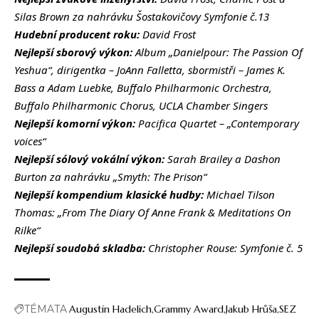
Silas Brown za nahrávku Šostakovičovy Symfonie č.13
Hudební producent roku:
David Frost
Nejlepší sborový výkon:
Album
„Danielpour: The Passion Of
Yeshua“, dirigentka – JoAnn Falletta, sbormistři –
James K.
Bass a Adam Luebke, Buffalo Philharmonic Orchestra,
Buffalo Philharmonic Chorus, UCLA Chamber Singers
Nejlepší komorní výkon:
Pacifica Quartet – „Contemporary
voices“
Nejlepší sólový vokální výkon:
Sarah Brailey a Dashon
Burton za nahrávku „Smyth: The Prison“
Nejlepší kompendium klasické hudby:
Michael Tilson
Thomas: „From The Diary Of Anne Frank & Meditations On
Rilke“
Nejlepší soudobá skladba:
Christopher Rouse: Symfonie č. 5
TÉMATA
Augustin Hadelich
Grammy Award
Jakub Hrůša
SEZ