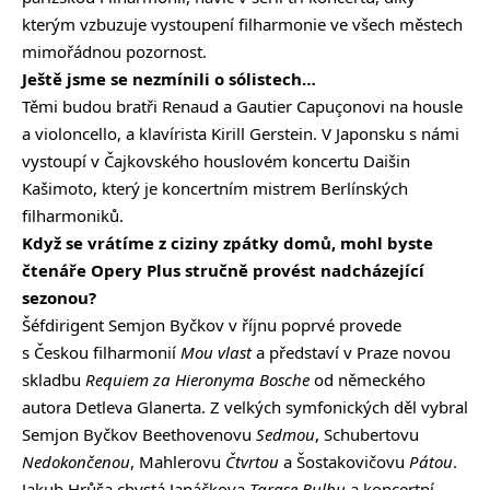
kterým vzbuzuje vystoupení filharmonie ve všech městech
mimořádnou pozornost.
Ještě jsme se nezmínili o sólistech…
Těmi budou bratři Renaud a Gautier Capuçonovi na housle
a violoncello, a klavírista Kirill Gerstein. V Japonsku s námi
vystoupí v Čajkovského houslovém koncertu Daišin
Kašimoto, který je koncertním mistrem Berlínských
filharmoniků.
Když se vrátíme z ciziny zpátky domů, mohl byste
čtenáře Opery Plus stručně provést nadcházející
sezonou?
Šéfdirigent Semjon Byčkov v říjnu poprvé provede
s Českou filharmonií
Mou vlast
a představí v Praze novou
skladbu
Requiem za Hieronyma Bosche
od německého
autora Detleva Glanerta. Z velkých symfonických děl vybral
Semjon Byčkov Beethovenovu
Sedmou
, Schubertovu
Nedokončenou
, Mahlerovu
Čtvrtou
a Šostakovičovu
Pátou
.
Jakub Hrůša chystá Janáčkova
Tarase Bulbu
a koncertní