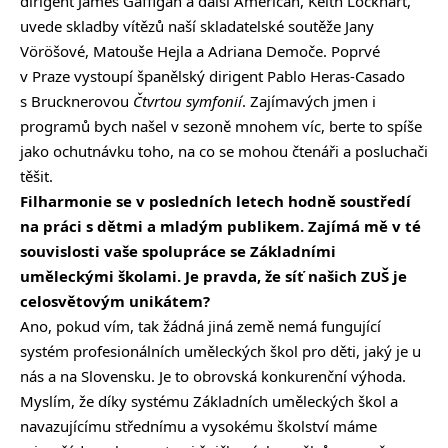
dirigent James Gaffigan a další Američan, Keith Lockhart,
uvede skladby vítězů naší skladatelské soutěže Jany
Vöröšové, Matouše Hejla a Adriana Demoče. Poprvé
v Praze vystoupí španělský dirigent Pablo Heras-Casado
s Brucknerovou
Čtvrtou symfonií
. Zajímavých jmen i
programů bych našel v sezoně mnohem víc, berte to spíše
jako ochutnávku toho, na co se mohou čtenáři a posluchači
těšit.
Filharmonie se v posledních letech hodně soustředí
na práci s dětmi a mladým publikem. Zajímá mě v té
souvislosti vaše spolupráce se Základními
uměleckými školami. Je pravda, že síť našich ZUŠ je
celosvětovým unikátem?
Ano, pokud vím, tak žádná jiná země nemá fungující
systém profesionálních uměleckých škol pro děti, jaký je u
nás a na Slovensku. Je to obrovská konkurenční výhoda.
Myslím, že díky systému Základních uměleckých škol a
navazujícímu střednímu a vysokému školství máme