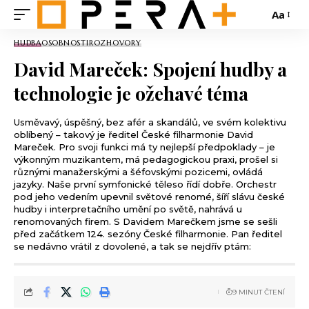
Aa
HUDBA
OSOBNOSTI
ROZHOVORY
David Mareček: Spojení hudby a
technologie je ožehavé téma
Usměvavý, úspěšný, bez afér a skandálů, ve svém kolektivu
oblíbený – takový je ředitel České filharmonie David
Mareček. Pro svoji funkci má ty nejlepší předpoklady – je
výkonným muzikantem, má pedagogickou praxi, prošel si
různými manažerskými a šéfovskými pozicemi, ovládá
jazyky. Naše první symfonické těleso řídí dobře. Orchestr
pod jeho vedením upevnil světové renomé, šíří slávu české
hudby i interpretačního umění po světě, nahrává u
renomovaných firem. S Davidem Marečkem jsme se sešli
před začátkem 124. sezóny České filharmonie. Pan ředitel
se nedávno vrátil z dovolené, a tak se nejdřív ptám:
9 MINUT ČTENÍ