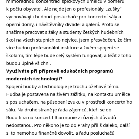
mimořádnou koncentraci špičkových umělců v poměru
k počtu obyvatel. Ale nejde jen o profesionály. „zušky“
vychovávají i budoucí posluchače pro koncertní sály a
operní domy, i návštěvníky divadel a galerií. Proto se
snažíme pracovat s žáky a studenty českých hudebních
škol na všech stupních co nejvíce. Jsem přesvědčen, že čím
více budou profesionální instituce v živém spojení se
školami, tím lépe bude celý systém fungovat, a těžit z toho
budou úplně všichni.
Využíváte při přípravě edukačních programů
moderních technologií?
Spojení hudby a technologie je trochu ožehavé téma.
Hudba je postavena na živém zážitku, na kontaktu umělce
s posluchačem, na působení zvuku v prostředí koncertního
sálu. Na druhé straně je řada zájemců, kteří se do
Rudolfina na koncert filharmonie z různých důvodů
nedostanou. Pro někoho je to do Prahy příliš daleko, další
si to nemohou finančně dovolit, a řadu posluchačů