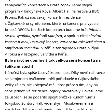
zahajovacích koncertech v Praze zopakujeme stejný
program v londýnské Royal Albert Hall na festivalu BBC
Proms. Pak už nás čekají koncertní rezidence
s Čajkovského symfoniemi, které na konci srpna vydala
britská DECCA. Na třech koncertech budeme hrát
Pátou
a
Šestou symfonii
, symfonii
Manfred
, a spolu s nimi
Klavírní
koncert b moll, Houslový koncert, Variace na rokokové téma
a
Smyčcovou serenádu.
V září je zahrajeme v Praze, v říjnu
v Tokiu a v listopadu ve Vídni a Paříži.
Bylo náročné domluvit tak velkou sérii koncertů na
tolika místech?
Náročná byla spíše časová koordinace. Díky nové nahrávce
se Semjonem Byčkovem měli pořadatelé o Čajkovského
velký zájem, ale kolegové měli dost práce s tím, aby na
sebe jednotlivé rezidence logicky navazovaly. Považujeme
za úspěch, že se podařilo spojit pražské Rudolfinum s
tokijskou Suntory Hall, vídeňským Musikvereinem a
pařížskou Filharmonií, navíc v sérii tří koncertů, díky