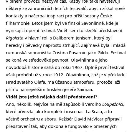
v plném provozu nezbývá čas. Každý rok také navštěvuji
některý ze zahraničních letních festivalů, abych získal nové
kontakty a načerpal inspiraci pro příští sezony České
filharmonie. Letos jsem byl ve finské Savonlinně, kde je
vynikající operní festival. Viděl jsem tu skvělé představení
Rigoletta
v hlavní roli s Daliborem Jenisem, který byl
herecky i pěvecky naprosto strhující. Zajímavá byla i mladá
rumunská sopranistka Cristina Pasaroiu jako Gilda. Festival
se koná ve středověké pevnosti Olavinlinna a jeho
novodobá historie sahá do roku 1967. Úplně první festival
však proběhl už v roce 1912. Olavinlinna, což je v překladu
Hrad svatého Olafa, má úžasnou atmosféru, protože leží
přímo na největším finském jezeře Saimaa.
Viděl jste ještě nějaká další představení?
Ano, několik. Nejvíce na mě zapůsobili Verdiho
Loupežníci
,
které přivezla jako kompletní inscenaci La Scala, a to
včetně orchestru a sboru. Režisér David McVicar připravil
představení tak, aby dokonale fungovalo v omezených