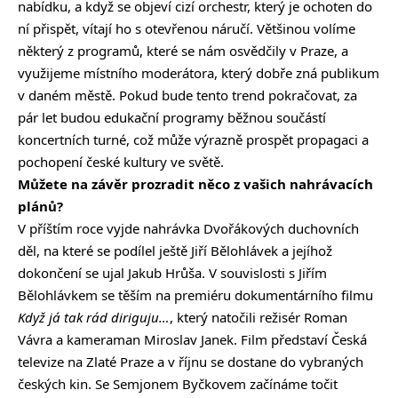
nabídku, a když se objeví cizí orchestr, který je ochoten do
ní přispět, vítají ho s otevřenou náručí. Většinou volíme
některý z programů, které se nám osvědčily v Praze, a
využijeme místního moderátora, který dobře zná publikum
v daném městě. Pokud bude tento trend pokračovat, za
pár let budou edukační programy běžnou součástí
koncertních turné, což může výrazně prospět propagaci a
pochopení české kultury ve světě.
Můžete na závěr prozradit něco z vašich nahrávacích
plánů?
V příštím roce vyjde nahrávka Dvořákových duchovních
děl, na které se podílel ještě Jiří Bělohlávek a jejíhož
dokončení se ujal Jakub Hrůša. V souvislosti s Jiřím
Bělohlávkem se těším na premiéru dokumentárního filmu
Když já tak rád diriguju…
, který natočili režisér Roman
Vávra a kameraman Miroslav Janek. Film představí Česká
televize na Zlaté Praze a v říjnu se dostane do vybraných
českých kin. Se Semjonem Byčkovem začínáme točit