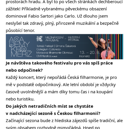
prostorách hradu. A byl to po všech stránkách dechberoucí
zážitek! Příkladně vybranému pěveckému obsazení
dominoval Fabio Sartori jako Carlo. Už dlouho jsem
neslyšel tak zdravý, plný, přirozeně muzikální a bezpečně
působící tenor.
Je návštěva takového festivalu pro vás spíš práce
nebo odpočinek?
Každý koncert, který nepořádá Česká filharmonie, je pro
mě v podstatě odpočinkový. Ale letní období je vždycky
časově uvolněnější a mám díky tomu čas i na koupání
nebo turistiku.
Do jakých netradičních míst se chystáte
v nadcházející sezoně s Českou filharmonií?
Začínající sezona bude z hlediska zájezdů spíše tradiční, ale
svým obsahem rozhodně mimořádná. Hned po