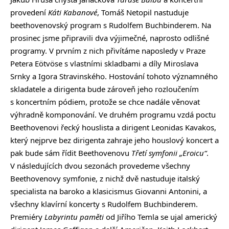
provedení
Káti Kabanové
, Tomáš Netopil nastuduje
beethovenovský program s Rudolfem Buchbinderem. Na
prosinec jsme připravili dva výjimečné, naprosto odlišné
programy. V prvním z nich přivítáme naposledy v Praze
Petera Eötvöse s vlastními skladbami a díly Miroslava
Srnky a Igora Stravinského. Hostování tohoto významného
skladatele a dirigenta bude zároveň jeho rozloučením
s koncertním pódiem, protože se chce nadále věnovat
výhradně komponování. Ve druhém programu vzdá poctu
Beethovenovi řecký houslista a dirigent Leonidas Kavakos,
který nejprve bez dirigenta zahraje jeho houslový koncert a
pak bude sám řídit Beethovenovu
Třetí symfonii „Eroicu“
.
V následujících dvou sezonách provedeme všechny
Beethovenovy symfonie, z nichž dvě nastuduje italský
specialista na baroko a klasicismus Giovanni Antonini, a
všechny klavírní koncerty s Rudolfem Buchbinderem.
Premiéry
Labyrintu paměti
od Jiřího Temla se ujal americký