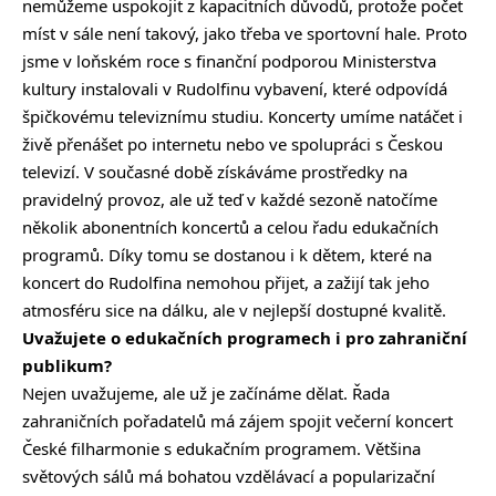
nemůžeme uspokojit z kapacitních důvodů, protože počet
míst v sále není takový, jako třeba ve sportovní hale. Proto
jsme v loňském roce s finanční podporou Ministerstva
kultury instalovali v Rudolfinu vybavení, které odpovídá
špičkovému televiznímu studiu. Koncerty umíme natáčet i
živě přenášet po internetu nebo ve spolupráci s Českou
televizí. V současné době získáváme prostředky na
pravidelný provoz, ale už teď v každé sezoně natočíme
několik abonentních koncertů a celou řadu edukačních
programů. Díky tomu se dostanou i k dětem, které na
koncert do Rudolfina nemohou přijet, a zažijí tak jeho
atmosféru sice na dálku, ale v nejlepší dostupné kvalitě.
Uvažujete o edukačních programech i pro zahraniční
publikum?
Nejen uvažujeme, ale už je začínáme dělat. Řada
zahraničních pořadatelů má zájem spojit večerní koncert
České filharmonie s edukačním programem. Většina
světových sálů má bohatou vzdělávací a popularizační