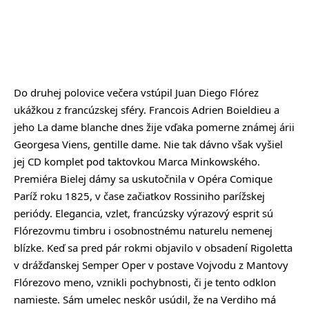
Do druhej polovice večera vstúpil Juan Diego Flórez
ukážkou z francúzskej sféry. Francois Adrien Boieldieu a
jeho La dame blanche dnes žije vďaka pomerne známej árii
Georgesa Viens, gentille dame. Nie tak dávno však vyšiel
jej CD komplet pod taktovkou Marca Minkowského.
Premiéra Bielej dámy sa uskutočnila v Opéra Comique
Paríž roku 1825, v čase začiatkov Rossiniho parížskej
periódy. Elegancia, vzlet, francúzsky výrazový esprit sú
Flórezovmu timbru i osobnostnému naturelu nemenej
blízke. Keď sa pred pár rokmi objavilo v obsadení Rigoletta
v drážďanskej Semper Oper v postave Vojvodu z Mantovy
Flórezovo meno, vznikli pochybnosti, či je tento odklon
namieste. Sám umelec neskôr usúdil, že na Verdiho má