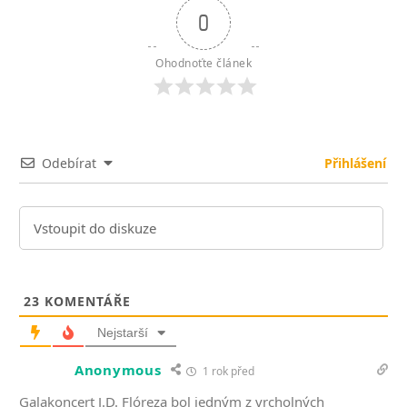
0
Ohodnoťte článek
Odebírat
Přihlášení
23
KOMENTÁŘE
Nejstarší
Anonymous
1 rok před
Galakoncert J.D. Flóreza bol jedným z vrcholných