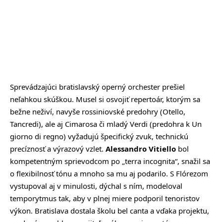
Sprevádzajúci bratislavský operný orchester prešiel
neľahkou skúškou. Musel si osvojiť repertoár, ktorým sa
bežne neživí, navyše rossiniovské predohry (Otello,
Tancredi), ale aj Cimarosa či mladý Verdi (predohra k Un
giorno di regno) vyžadujú špecifický zvuk, technickú
precíznosť a výrazový vzlet.
Alessandro Vitiello
bol
kompetentným sprievodcom po „terra incognita“, snažil sa
o flexibilnosť tónu a mnoho sa mu aj podarilo. S Flórezom
vystupoval aj v minulosti, dýchal s ním, modeloval
temporytmus tak, aby v plnej miere podporil tenoristov
výkon. Bratislava dostala školu bel canta a vďaka projektu,