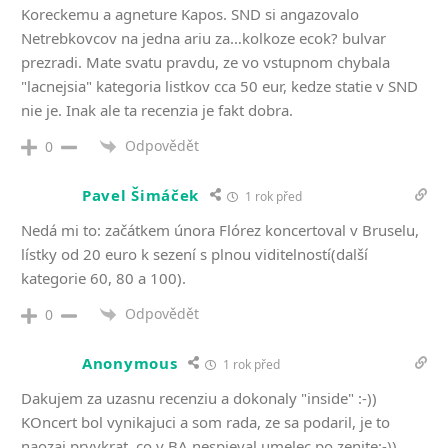
Koreckemu a agneture Kapos. SND si angazovalo
Netrebkovcov na jedna ariu za…kolkoze ecok? bulvar
prezradi. Mate svatu pravdu, ze vo vstupnom chybala
"lacnejsia" kategoria listkov cca 50 eur, kedze statie v SND
nie je. Inak ale ta recenzia je fakt dobra.
Odpovědět
0
Pavel Šimáček
1 rok před
Nedá mi to: začátkem února Flórez koncertoval v Bruselu,
lístky od 20 euro k sezení s plnou viditelností(další
kategorie 60, 80 a 100).
Odpovědět
0
Anonymous
1 rok před
Dakujem za uzasnu recenziu a dokonaly "inside" :-))
KOncert bol vynikajuci a som rada, ze sa podaril, je to
naozaj prvykrat, co v BA nespieval umelec po zenite:-))