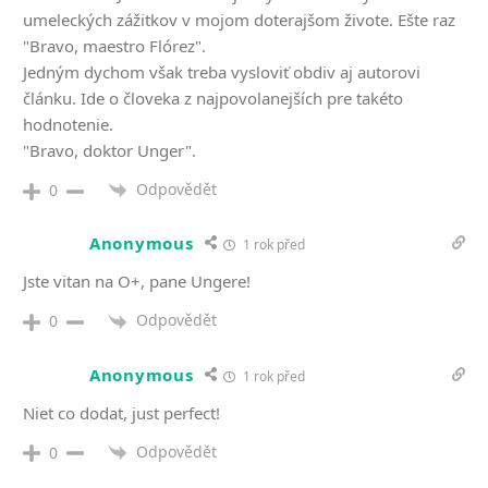
umeleckých zážitkov v mojom doterajšom živote. Ešte raz
"Bravo, maestro Flórez".
Jedným dychom však treba vysloviť obdiv aj autorovi
článku. Ide o človeka z najpovolanejších pre takéto
hodnotenie.
"Bravo, doktor Unger".
Odpovědět
0
Anonymous
1 rok před
Jste vitan na O+, pane Ungere!
Odpovědět
0
Anonymous
1 rok před
Niet co dodat, just perfect!
Odpovědět
0