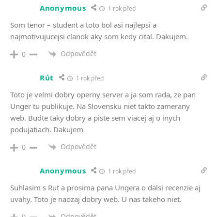
Anonymous
1 rok před
Som tenor – student a toto bol asi najlepsi a
najmotivujucejsi clanok aky som kedy cital. Dakujem.
Odpovědět
0
Rút
1 rok před
Toto je velmi dobry operny server a ja som rada, ze pan
Unger tu publikuje. Na Slovensku niet takto zamerany
web. Budte taky dobry a piste sem viacej aj o inych
podujatiach. Dakujem
Odpovědět
0
Anonymous
1 rok před
Suhlasim s Rut a prosima pana Ungera o dalsi recenzie aj
uvahy. Toto je naozaj dobry web. U nas takeho niet.
Odpovědět
0