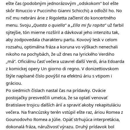
ešte čas (podobným jednorázovým „odskokom“ bol ešte
skôr Rinuccio v Pucciniho Gianni Schicchi) a odložil ho. No
nič mu nebráni árie z Rigoletta začleniť do koncertného
menu. Svoju
„Questa o quiella
“ a
„Ella mi fu rapita
“ už farbil
sýtejšie, tón mierne rozšíril a dávkoval jeho intenzitu tak,
aby zodpovedala charakteru partu. Kovový lesk v celom
rozsahu, optimálna fráza a koruna vo výškach nenechali
nikoho na pochybách, že už dnes na lyrického Verdiho
„má“. Oficiálnu časť večera uzavrel ďalší Verdi, ária Edoarda
z komickej opery Un giorno di regno. V donizettiovskom
štýle napísané číslo povýšil na efektnú áriu s vtipom i
gráciou.
Po siedmich číslach nastal čas na prídavky. Ovácie
postojačky presvedčili umelca, že sa oplatí venovať
Bratislave trojicu ďalších árií a spraviť akoby rekapituláciu
večera. Na francúzsky terén vstúpil ešte raz, áriou Romea z
Gounodovho Romea a Júlie. Opäť strhujúca interpretácia,
dokonalá fráza, náruživosť výrazu. Druhý prídavok bol