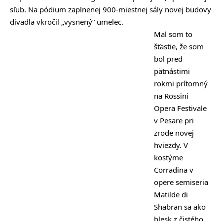
sľub. Na pódium zaplnenej 900-miestnej sály novej budovy
divadla vkročil „vysnený“ umelec.
Mal som to
šťastie, že som
bol pred
pätnástimi
rokmi prítomný
na Rossini
Opera Festivale
v Pesare pri
zrode novej
hviezdy. V
kostýme
Corradina v
opere semiseria
Matilde di
Shabran sa ako
blesk z čistého