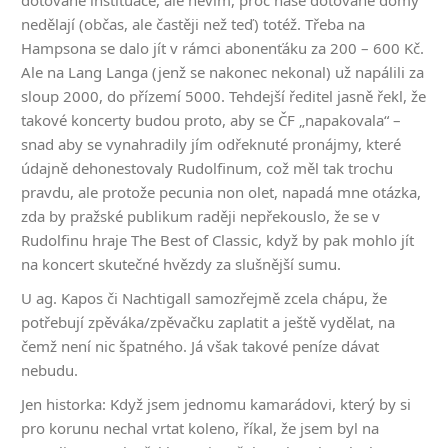
nedělají (občas, ale častěji než teď) totéž. Třeba na
Hampsona se dalo jít v rámci abonenťáku za 200 – 600 Kč.
Ale na Lang Langa (jenž se nakonec nekonal) už napálili za
sloup 2000, do přízemí 5000. Tehdejší ředitel jasně řekl, že
takové koncerty budou proto, aby se ČF „napakovala“ –
snad aby se vynahradily jím odřeknuté pronájmy, které
údajně dehonestovaly Rudolfinum, což měl tak trochu
pravdu, ale protože pecunia non olet, napadá mne otázka,
zda by pražské publikum raději nepřekouslo, že se v
Rudolfinu hraje The Best of Classic, když by pak mohlo jít
na koncert skutečné hvězdy za slušnější sumu.
U ag. Kapos či Nachtigall samozřejmě zcela chápu, že
potřebují zpěváka/zpěvačku zaplatit a ještě vydělat, na
čemž není nic špatného. Já však takové peníze dávat
nebudu.
Jen historka: Když jsem jednomu kamarádovi, který by si
pro korunu nechal vrtat koleno, říkal, že jsem byl na