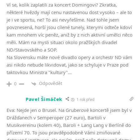
Ví se, kolik zaplatili za koncert Domingovi? Zkratka,
některé hvězdy mají cenu nastavenou dost vysoko – ale to
je i ve sportu, ne? To asi nevyřešíme. Nad tohle jsem
povznesená, horší jsou cílené tunely, kterymi odteče kdoví
kam mnohem víc peněz, aniž by z nich aktivní umělci něco
měli. Mám na mysli situaci okolo pražškých divadel
ND/Stavovského a SOP.
Na Slovensku máte nové divadlo opery a orchestr ND vám
asi nikdo nebude likvidovat, jako se schyluje v Praze pod
taktovkou Ministra "kultury"…
Odpovědět
0
Pavel Šimáček
1 rok před
Eva: Nejde jen o Brusel. Na Gruberové koncertě jsem byl v
Drážďanech v Semperoper (27 euro), Bartoli v
Musikvereinu (kolem 40), Baroli + Lang Lang v Berlíně do
přízemí 70. To jsou pravděpodobně Vámi zmiňované
dotované instituace, ale nevím, proč naše dotované domy