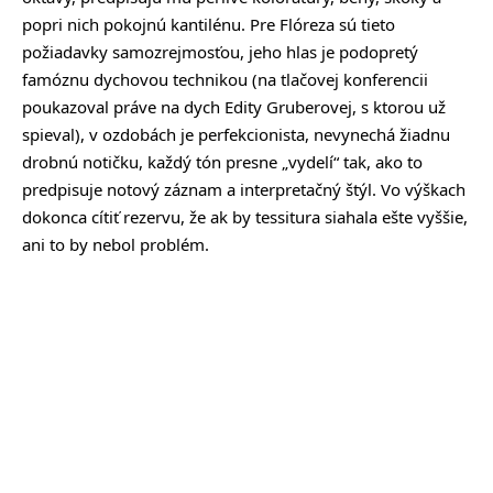
popri nich pokojnú kantilénu. Pre Flóreza sú tieto
požiadavky samozrejmosťou, jeho hlas je podopretý
famóznu dychovou technikou (na tlačovej konferencii
poukazoval práve na dych Edity Gruberovej, s ktorou už
spieval), v ozdobách je perfekcionista, nevynechá žiadnu
drobnú notičku, každý tón presne „vydelí“ tak, ako to
predpisuje notový záznam a interpretačný štýl. Vo výškach
dokonca cítiť rezervu, že ak by tessitura siahala ešte vyššie,
ani to by nebol problém.