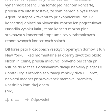
vynahradit absenciu na tomto jedinecnom koncerte,
predsa ista lutost zostava, ze som nemohla byt u toho!
Agenture Kapos k takemuto priekopnickemu cinu v
koncertnej oblasti na Slovensku mozno len pogratulovat!
Nasadila vysoku latku, tento koncert mozno plne
srovnavat s koncertmi "top" umelcov v zahranicnych
renomovanych koncertnych saloch.
DJFlorez patri k ozdobach vsetkych opernych domov. I tu v
New Yorku, i ked momentalne sa operny zivot toci okolo
Nixon in China, predsa milovnici praveho bel canta pri
vstupe do Met sa s ocakavanim divaju na velky plagat Le
Comte Ory, z ktoreho sa v zavoji mnisky diva DJFlorez,
najvacsi magnet pripravovanek marcovej premiery
Rossiniho komickej opery.
(MZ)
Odpovědět
0