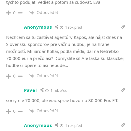
tychto podujati vediet a potom sa cudovat. Eva
Odpovědět
0
Anonymous
1 rok před
Nechcem sa tu zastávať agentúry Kapos, ale nájsť dnes na
Slovensku sponzorov pre vážnu hudbu, je na hrane
možností. Miliardár Kollár, podľa médií, dal na Netrebko
70 000 eur a prečo asi? Domyslite si! Ale láska ku klasickej
hudbe či opere to asi nebude…
Odpovědět
0
Pavel
1 rok před
sorry nie 70 000, ale viac sprav hovori o 80 000 Eur. F.T.
Odpovědět
0
Anonymous
1 rok před