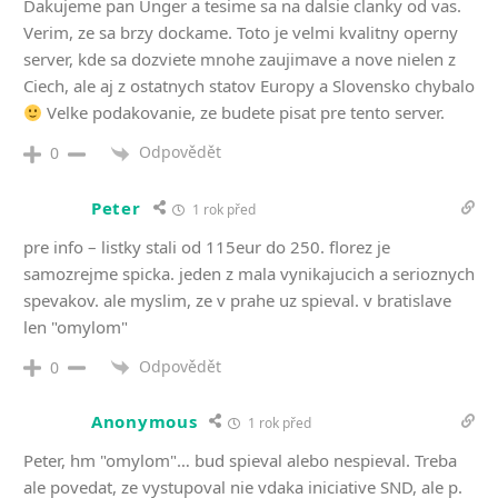
Dakujeme pan Unger a tesime sa na dalsie clanky od vas.
Verim, ze sa brzy dockame. Toto je velmi kvalitny operny
server, kde sa dozviete mnohe zaujimave a nove nielen z
Ciech, ale aj z ostatnych statov Europy a Slovensko chybalo
Velke podakovanie, ze budete pisat pre tento server.
Odpovědět
0
Peter
1 rok před
pre info – listky stali od 115eur do 250. florez je
samozrejme spicka. jeden z mala vynikajucich a serioznych
spevakov. ale myslim, ze v prahe uz spieval. v bratislave
len "omylom"
Odpovědět
0
Anonymous
1 rok před
Peter, hm "omylom"… bud spieval alebo nespieval. Treba
ale povedat, ze vystupoval nie vdaka iniciative SND, ale p.