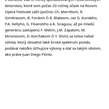
tenoristov, ktoré som počas 20-ročnej účasti na Rossini
Opera Festivale zažil (počnúc Ch. Merrittom, R.
Giménezom, B. Fordom či R. Blakeom, cez G. Kundeho,
P.A. Kellyho, G. Filianotiho a A. Siragusu, až po mladú
generáciu zastúpenú F. Melim, J.M. Zapatom, M.
Mironovom, D. Korchakom či Y. Shim) sa sotva našiel
sólista, ktorý obsiahol také široké spektrum postáv,
podával natoľko strhujúce výkony a stal sa takým idolom,
ako práve Juan Diego Flórez.