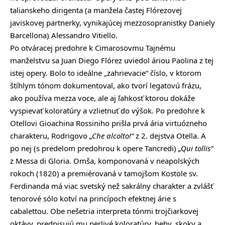
talianskeho dirigenta (a manžela častej Flórezovej
javiskovej partnerky, vynikajúcej mezzosopranistky Daniely
Barcellona) Alessandro Vitiello.
Po otváracej predohre k Cimarosovmu Tajnému
manželstvu sa Juan Diego Flórez uviedol áriou Paolina z tej
istej opery. Bolo to ideálne „zahrievacie“ číslo, v ktorom
štíhlym tónom dokumentoval, ako tvorí legatovú frázu,
ako používa mezza voce, ale aj ľahkosť ktorou dokáže
vyspievať koloratúry a vzlietnuť do výšok. Po predohre k
Otellovi Gioachina Rossiniho prišla prvá ária virtuózneho
charakteru, Rodrigovo
„Che alcolto!“
z 2. dejstva Otella. A
po nej (s predelom predohrou k opere Tancredi)
„Qui tollis“
z Messa di Gloria. Omša, komponovaná v neapolských
rokoch (1820) a premiérovaná v tamojšom Kostole sv.
Ferdinanda má viac svetský než sakrálny charakter a zvlášť
tenorové sólo kotví na princípoch efektnej árie s
cabalettou. Obe nešetria interpreta tónmi trojčiarkovej
oktávy, predpisujú mu perlivé koloratúry, behy, skoky a