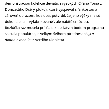
demonštráciou kolekcie deviatich vysokých C (ária Tonia z
Donizettiho Dcéry pluku), ktoré vyspieval s ľahkosťou a
zároveň dôrazom, kde opäť potvrdil, že jeho výšky nie sú
dokonale len „vyfabrikované“, ale nabité emóciou.
Rozlúčka raz musela prísť a tak desiatym bodom programu
sa stala populárna, s veľkým švihom ptrednesená
„La
donna e mobile“
z Verdiho Rigoletta.