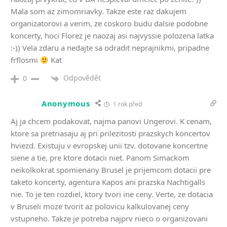
Mala som az zimomriavky. Takze este raz dakujem
organizatorovi a verim, ze coskoro budu dalsie podobne
koncerty, hoci Florez je naozaj asi najvyssie polozena latka
:-)) Vela zdaru a nedajte sa odradit neprajnikmi, pripadne
frflosmi
Kat
Odpovědět
0
Anonymous
1 rok před
Aj ja chcem podakovat, najma panovi Ungerovi. K cenam,
ktore sa pretriasaju aj pri prilezitosti prazskych koncertov
hviezd. Existuju v evropskej unii tzv. dotovane koncertne
siene a tie, pre ktore dotacii niet. Panom Simackom
neikolkokrat spomienany Brusel je prijemcom dotacii pre
taketo koncerty, agentura Kapos ani prazska Nachtigalls
nie. To je ten rozdiel, ktory tvori ine ceny. Verte, ze dotacia
v Bruseli moze tvorit az polovicu kalkulovanej ceny
vstupneho. Takze je potreba najprv nieco o organizovani