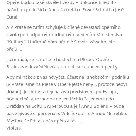
Opeře budou také skvělé hvězdy – dokonce hned 3 z
našich nejmilejších: Anna Netrebko, Erwin Schrott a José
Cura!
A v Praze se zatím schyluje k cílené devastaci operního
života pod odporným/odborným vedením Ministerstva
"Kultury". Upřímně Vám přátelé Slováci závidím, ale
přeju….
Jsem ráda, že jsme se o hostech na Plese v Opeře v
Bratislavě dozvěděli včas a mohli si koupit vstupenky.
Aby mi někdo z vás nevyčetl účast na "snobském" podniku
(v Praze jsme na Plese v Opeře ještě nebyli, protože nebyl
důvod). Jezdíme raději na živá představení po Evropě,
pravidelně, a rozhodne ne jen těchto 3, jedeme i do
Drážďan na Editu Gruberovou a její Annu Bolenu – bude
pak zajívavé si porovnat s Vídeňskou – s Annou Netrebko.
Myslím, že Edita u nás opět zvítězí…
Violeta