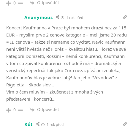
Odpovědět
0
Anonymous
1 rok před
Koncert Kaufmanna v Praze byl mnohem drazsi nez za 115
EUR – myslim prve 2 cenove kategorie – meli jsme 20 radu
= II. cenova – takze si nemame co vycitat. Navic Kaufmann
neni větší hvězda než Floréz = kvalitou hlasu. Floréz ve své
kategorii Donizetti, Rossini – nemá konkurenci, Kaufmann
v tom co zpíval konkurenci rozhodně má – dramatický a
veristický repertoár tak jako Cura nezazpívá ani zdaleka,
Kaufmannův hlas je velmi slabý! A o jeho "Vévodovi" z
Rigoletta – škoda slov…
Vím o čem mluvím – zkušenost z mnoha živých
představení i koncertů…
Odpovědět
0
Rút
1 rok před