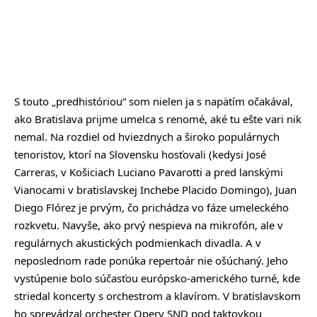
S touto „predhistóriou“ som nielen ja s napätím očakával,
ako Bratislava prijme umelca s renomé, aké tu ešte vari nik
nemal. Na rozdiel od hviezdnych a široko populárnych
tenoristov, ktorí na Slovensku hosťovali (kedysi José
Carreras, v Košiciach Luciano Pavarotti a pred lanskými
Vianocami v bratislavskej Inchebe Placido Domingo), Juan
Diego Flórez je prvým, čo prichádza vo fáze umeleckého
rozkvetu. Navyše, ako prvý nespieva na mikrofón, ale v
regulárnych akustických podmienkach divadla. A v
neposlednom rade ponúka repertoár nie ošúchaný. Jeho
vystúpenie bolo súčasťou európsko-amerického turné, kde
striedal koncerty s orchestrom a klavírom. V bratislavskom
ho sprevádzal orchester Opery SND pod taktovkou