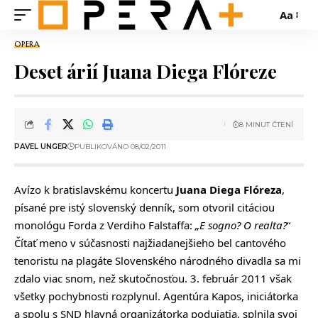
Aa
OPERA
Deset árií Juana Diega Flóreze
8 MINUT ČTENÍ
PAVEL UNGER
PUBLIKOVÁNO 08/02/2011
Avízo k bratislavskému koncertu
Juana Diega Flóreza
,
písané pre istý slovenský denník, som otvoril citáciou
monológu Forda z Verdiho Falstaffa:
„E sogno? O realta?
“
Čítať meno v súčasnosti najžiadanejšieho bel cantového
tenoristu na plagáte Slovenského národného divadla sa mi
zdalo viac snom, než skutočnosťou. 3. február 2011 však
všetky pochybnosti rozplynul. Agentúra Kapos, iniciátorka
a spolu s SND hlavná organizátorka podujatia, splnila svoj