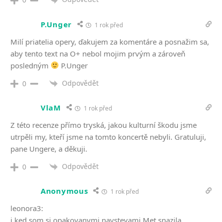
P.Unger
1 rok před
Milí priatelia opery, ďakujem za komentáre a posnažim sa,
aby tento text na O+ nebol mojim prvým a zároveň
posledným
P.Unger
Odpovědět
0
VlaM
1 rok před
Z této recenze přímo tryská, jakou kulturní škodu jsme
utrpěli my, kteří jsme na tomto koncertě nebyli. Gratuluji,
pane Ungere, a děkuji.
Odpovědět
0
Anonymous
1 rok před
leonora3:
i ked som si opakovanymi navstevami Met snazila