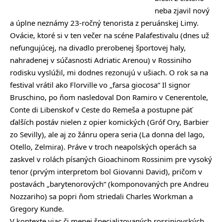
neba zjavil nový
a úplne neznámy 23-ročný tenorista z peruánskej Limy.
Ovácie, ktoré si v ten večer na scéne Palafestivalu (dnes už
nefungujúcej, na divadlo prerobenej športovej haly,
nahradenej v súčasnosti Adriatic Arenou) v Rossiniho
rodisku vyslúžil, mi dodnes rezonujú v ušiach. O rok sa na
festival vrátil ako Florville vo „farsa giocosa“ Il signor
Bruschino, po ňom nasledoval Don Ramiro v Cenerentole,
Conte di Libenskof v Ceste do Remeša a postupne päť
ďalších postáv nielen z opier komických (Gróf Ory, Barbier
zo Sevilly), ale aj zo žánru opera seria (La donna del lago,
Otello, Zelmira). Práve v troch neapolských operách sa
zaskvel v rolách písaných Gioachinom Rossinim pre vysoký
tenor (prvým interpretom bol Giovanni David), pričom v
postavách „barytenorových“ (komponovaných pre Andreu
Nozzariho) sa popri ňom striedali Charles Workman a
Gregory Kunde.
V kontexte viac či menej špecializovaných rossiniovských