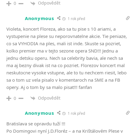
Odpovědět
0
Anonymous
1 rok před
Violeta, koncert Floreza, ako sa tu pise s 10 ariami, a
vystupenie na plese su neporovnatelne akcie. Tie peniaze,
co sa VYHODIA na ples, mali ist inde. Skuste sa pozriet,
kolko premier ma v tejto sezone opera SND!!! Jednu a
jednu detsku operu. Nech sa celebrity bavia, ale nech sa
ma aj bezny divak ist na co pozriet. Florezov koncert mal
neskutocne vysoke vstupne, ale to tu nechcem riesit, lebo
sa o tom uz vela pisalo v komentaroch na SME a na FB
opery. Aj o tom by sa malo pisat!!! fanfan
Odpovědět
0
Anonymous
1 rok před
Bratislava se opravdu tuží !!!
Po Domingovi nyní J.D.Floréz – a na Krištálovém Plese v