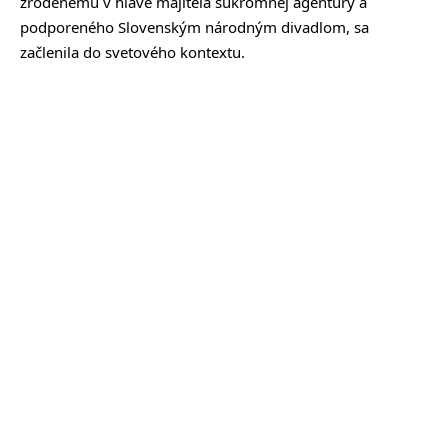
zrodenému v hlave majiteľa súkromnej agentúry a
podporeného Slovenským národným divadlom, sa
začlenila do svetového kontextu.