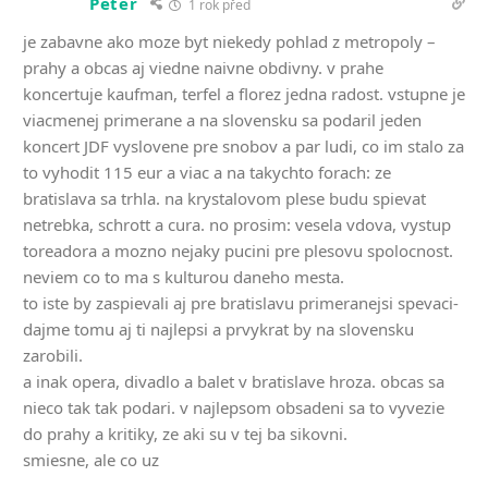
Peter
1 rok před
je zabavne ako moze byt niekedy pohlad z metropoly –
prahy a obcas aj viedne naivne obdivny. v prahe
koncertuje kaufman, terfel a florez jedna radost. vstupne je
viacmenej primerane a na slovensku sa podaril jeden
koncert JDF vyslovene pre snobov a par ludi, co im stalo za
to vyhodit 115 eur a viac a na takychto forach: ze
bratislava sa trhla. na krystalovom plese budu spievat
netrebka, schrott a cura. no prosim: vesela vdova, vystup
toreadora a mozno nejaky pucini pre plesovu spolocnost.
neviem co to ma s kulturou daneho mesta.
to iste by zaspievali aj pre bratislavu primeranejsi spevaci-
dajme tomu aj ti najlepsi a prvykrat by na slovensku
zarobili.
a inak opera, divadlo a balet v bratislave hroza. obcas sa
nieco tak tak podari. v najlepsom obsadeni sa to vyvezie
do prahy a kritiky, ze aki su v tej ba sikovni.
smiesne, ale co uz