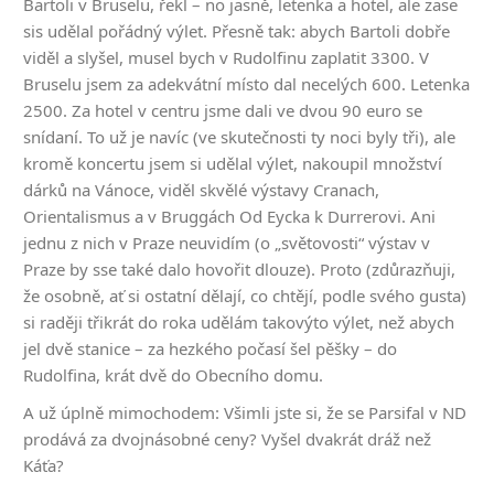
Bartoli v Bruselu, řekl – no jasně, letenka a hotel, ale zase
sis udělal pořádný výlet. Přesně tak: abych Bartoli dobře
viděl a slyšel, musel bych v Rudolfinu zaplatit 3300. V
Bruselu jsem za adekvátní místo dal necelých 600. Letenka
2500. Za hotel v centru jsme dali ve dvou 90 euro se
snídaní. To už je navíc (ve skutečnosti ty noci byly tři), ale
kromě koncertu jsem si udělal výlet, nakoupil množství
dárků na Vánoce, viděl skvělé výstavy Cranach,
Orientalismus a v Bruggách Od Eycka k Durrerovi. Ani
jednu z nich v Praze neuvidím (o „světovosti“ výstav v
Praze by sse také dalo hovořit dlouze). Proto (zdůrazňuji,
že osobně, ať si ostatní dělají, co chtějí, podle svého gusta)
si raději třikrát do roka udělám takovýto výlet, než abych
jel dvě stanice – za hezkého počasí šel pěšky – do
Rudolfina, krát dvě do Obecního domu.
A už úplně mimochodem: Všimli jste si, že se Parsifal v ND
prodává za dvojnásobné ceny? Vyšel dvakrát dráž než
Káťa?