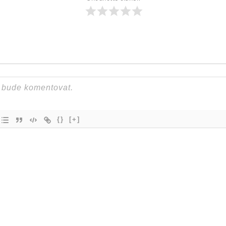
{}
[+]