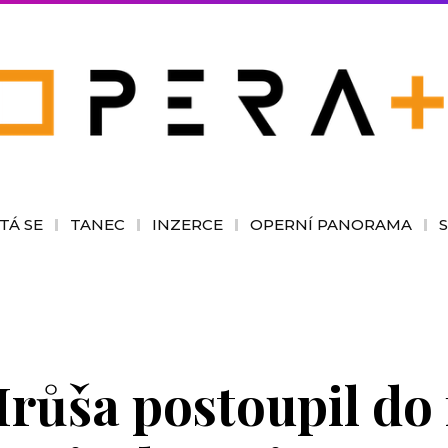
TÁ SE
TANEC
INZERCE
OPERNÍ PANORAMA
růša postoupil do 