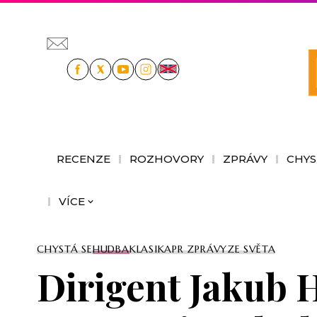
RECENZE
ROZHOVORY
ZPRÁVY
CHYS
VÍCE
CHYSTÁ SE
HUDBA
KLASIKA
PR ZPRÁVY
ZE SVĚTA
Dirigent Jakub H