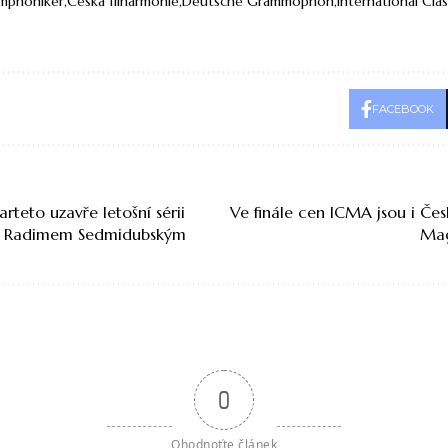
mphoniker
Česká filharmonie
Deutsche Grammophon
International Cla
FACEBOOK
rteto uzavře letošní sérii
Ve finále cen ICMA jsou i Čes
tou Radimem Sedmidubským
Mag
0
Ohodnoťte článek