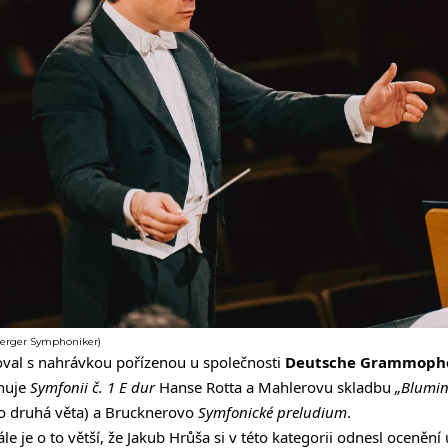
berger Symphoniker)
val s nahrávkou pořízenou u společnosti
Deutsche Grammop
huje
Symfonii č. 1 E dur
Hanse Rotta a Mahlerovu skladbu
„Blumin
o druhá věta) a Brucknerovo
Symfonické preludium
.
ále
je o to větší, že Jakub Hrůša si v této kategorii odnesl ocenění