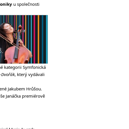
oniky
u společnosti
é kategorii Symfonická
-Dvořák
, který vydávali
zené
Jakubem Hrůšou
.
še Janáčka premiérově