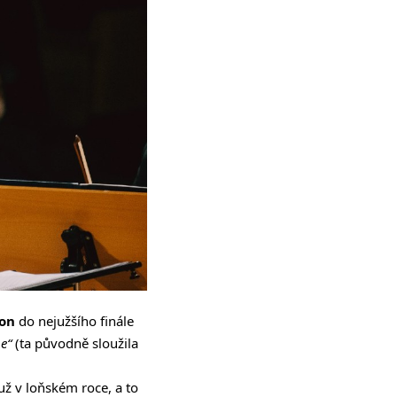
hon
do nejužšího finále
e“
(ta původně sloužila
 už v loňském roce, a to