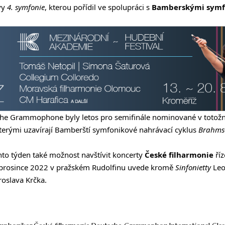
vy
4. symfonie
, kterou pořídil ve spolupráci s
Bamberskými symf
e Grammophone byly letos pro semifinále nominované v totožn
terými uzavírají Bamberští symfonikové nahrávací cyklus
Brahms
ento týden také možnost navštívit koncerty
České filharmonie
ří
 prosince 2022 v pražském Rudolfinu uvede kromě
Sinfonietty
Leo
roslava Krčka.