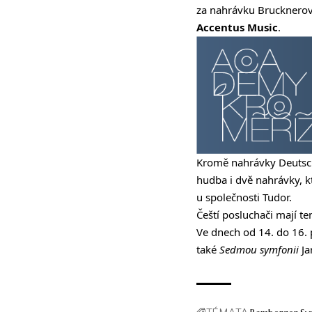
za nahrávku Brucknero
Accentus Music
.
Kromě nahrávky Deutsch
hudba i dvě nahrávky, k
u společnosti Tudor.
Čeští posluchači mají t
Ve dnech od 14. do 16.
také
Sedmou symfonii
Ja