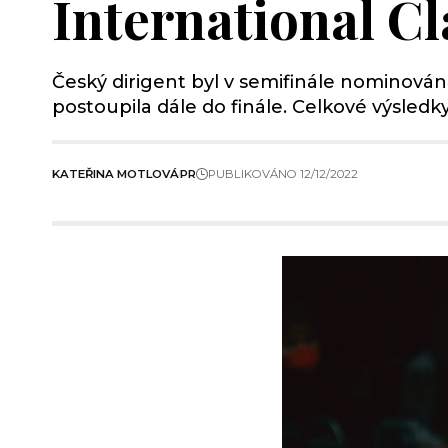
International C
Český dirigent byl v semifinále nominován
postoupila dále do finále. Celkové výsledk
KATEŘINA MOTLOVÁ
PR
PUBLIKOVÁNO 12/12/2022