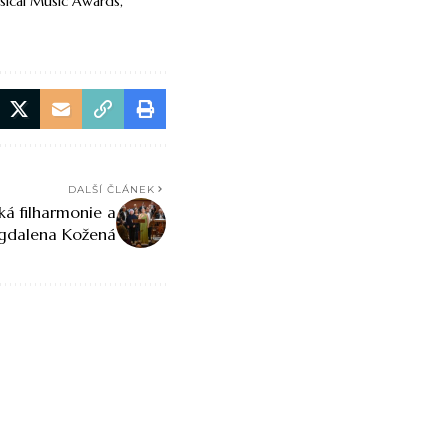
ssical Music Awards
DALŠÍ ČLÁNEK
ká filharmonie a
dalena Kožená