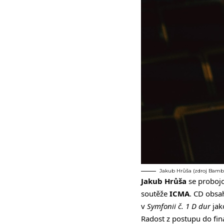
Jakub Hrůša (zdroj Bam
Jakub Hrůša
se probojo
soutěže
ICMA
.
CD obsa
v
Symfonii č. 1 D dur
jak
Radost z postupu do fin