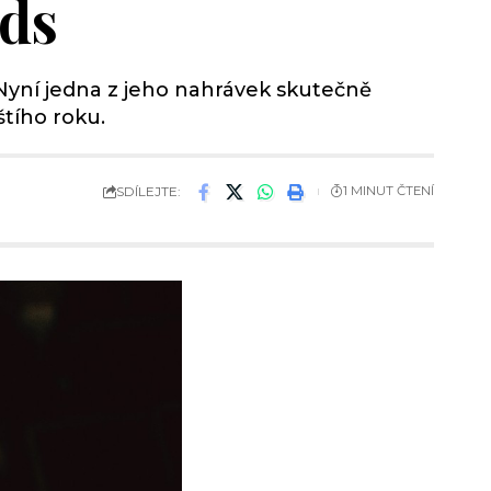
rds
 Nyní jedna z jeho nahrávek skutečně
štího roku.
SDÍLEJTE:
1 MINUT ČTENÍ