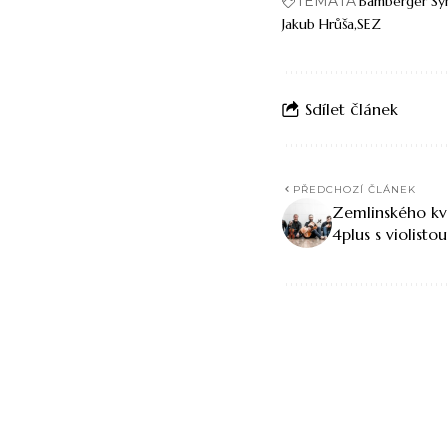
TÉMATA
Bamberger Sy
Jakub Hrůša
SEZ
Sdílet článek
PŘEDCHOZÍ ČLÁNEK
Zemlinského kva
4plus s violis