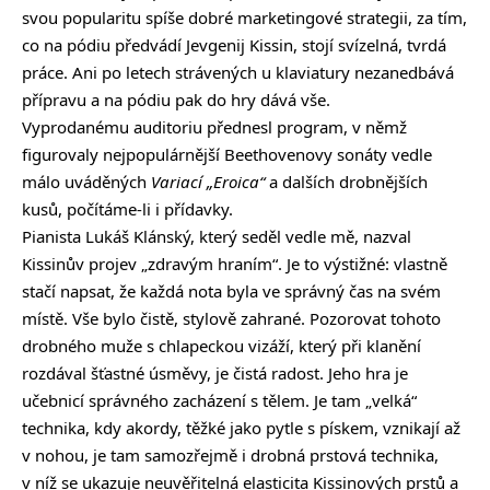
svou popularitu spíše dobré marketingové strategii, za tím,
co na pódiu předvádí Jevgenij Kissin, stojí svízelná, tvrdá
práce. Ani po letech strávených u klaviatury nezanedbává
přípravu a na pódiu pak do hry dává vše.
Vyprodanému auditoriu přednesl program, v němž
figurovaly nejpopulárnější Beethovenovy sonáty vedle
málo uváděných
Variací „Eroica“
a dalších drobnějších
kusů, počítáme-li i přídavky.
Pianista Lukáš Klánský, který seděl vedle mě, nazval
Kissinův projev „zdravým hraním“. Je to výstižné: vlastně
stačí napsat, že každá nota byla ve správný čas na svém
místě. Vše bylo čistě, stylově zahrané. Pozorovat tohoto
drobného muže s chlapeckou vizáží, který při klanění
rozdával šťastné úsměvy, je čistá radost. Jeho hra je
učebnicí správného zacházení s tělem. Je tam „velká“
technika, kdy akordy, těžké jako pytle s pískem, vznikají až
v nohou, je tam samozřejmě i drobná prstová technika,
v níž se ukazuje neuvěřitelná elasticita Kissinových prstů a