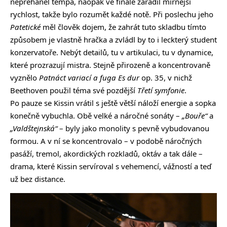
nepřeháněl tempa, naopak ve finále zařadil mírnější
rychlost, takže bylo rozumět každé notě. Při poslechu jeho
Patetické
měl člověk dojem, že zahrát tuto skladbu tímto
způsobem je vlastně hračka a zvládl by to i leckterý student
konzervatoře. Nebýt detailů, tu v artikulaci, tu v dynamice,
které prozrazují mistra. Stejně přirozeně a koncentrovaně
vyznělo
Patnáct variací a fuga Es dur
op. 35, v nichž
Beethoven použil téma své pozdější
Třetí symfonie
.
Po pauze se Kissin vrátil s ještě větší náloží energie a sopka
konečně vybuchla. Obě velké a náročné sonáty –
„Bouře“
a
„Valdštejnská“
– byly jako monolity s pevně vybudovanou
formou. A v ní se koncentrovalo – v podobě náročných
pasáží, tremol, akordických rozkladů, oktáv a tak dále –
drama, které Kissin servíroval s vehemencí, vážností a teď
už bez distance.