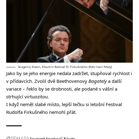
Jevgenij Kissin, Klavírní festival R. Firkušného (foto Ivan Malý)
Jako by se jeho energie nedala zadržet, stupňoval rychlost i
v přídavcích. Zvolil dvě Beethovenovy
Bagately
a další
variace – řeklo by se drobnosti, ale podané s vášní a
strhující virtuozitou.
I když neměl slabé místo, lepší tečku si letošní Festival
Rudolfa Firkušného nemohl přát.
TÉMATA
Jevgenij Igorjevič Kissin