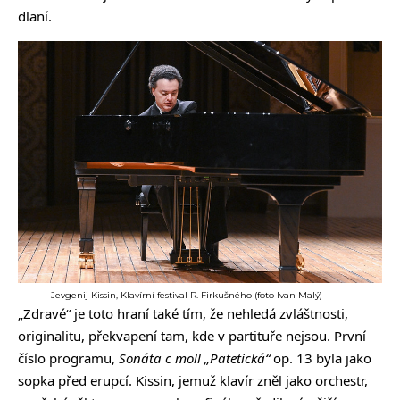
dlaní.
Jevgenij Kissin, Klavírní festival R. Firkušného (foto Ivan Malý)
„Zdravé“ je toto hraní také tím, že nehledá zvláštnosti,
originalitu, překvapení tam, kde v partituře nejsou. První
číslo programu,
Sonáta c moll „Patetická“
op. 13 byla jako
sopka před erupcí. Kissin, jemuž klavír zněl jako orchestr,