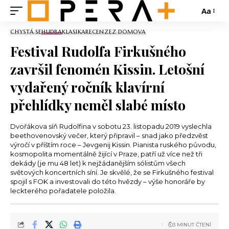
Aa
CHYSTÁ SE
HUDBA
KLASIKA
RECENZE
Z DOMOVA
Festival Rudolfa Firkušného
završil fenomén Kissin. Letošní
vydařený ročník klavírní
přehlídky neměl slabé místo
Dvořákova síň Rudolfina v sobotu 23. listopadu 2019 vyslechla
beethovenovský večer, který připravil – snad jako předzvěst
výročí v příštím roce – Jevgenij Kissin. Pianista ruského původu,
kosmopolita momentálně žijící v Praze, patří už více než tři
dekády (je mu 48 let) k nejžádanějším sólistům všech
světových koncertních síní. Je skvělé, že se Firkušného festival
spojil s FOK a investovali do této hvězdy – výše honoráře by
leckterého pořadatele položila.
3 MINUT ČTENÍ