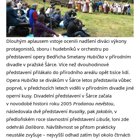
Dlouhým aplausem vstoje ocenili nadšení diváci výkony
protagonistů, sboru i hudebníků v orchestru po
představení opery Bedřicha Smetany
Hubička
v přírodním
divadle v pražské Šárce. Více než dvouhodinové
představení přilákalo do přírodního areálu opět tisíce lidí.
Opera
Hubička
se divákům v Šárce letos představila vůbec
poprvé, v předchozích letech viděli v přírodním divadle jiné
operní kusy. Divadelní představení v Šárce začala
v novodobé historii roku 2005
Prodanou nevěstou
,
následovala dvě představení
Rusalky
, pak
Jakobín
, v
předloňském roce slavnostní představení
Libuše
, loni zde
odehráli
Dalibora
. Návštěvnost se přitom prakticky
neustále zvyšuje – nejvyšší odhad zatím byl okolo čtrnácti