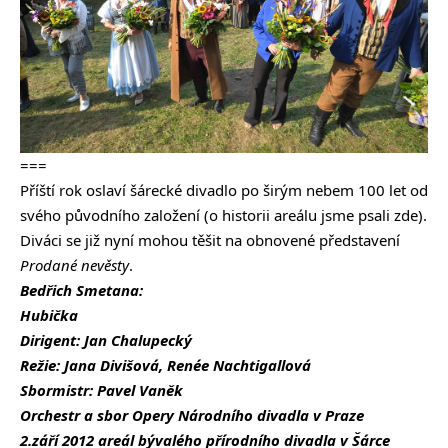
===
Příští rok oslaví šárecké divadlo po širým nebem 100 let od
svého původního založení (o historii areálu jsme psali
zde
).
Diváci se již nyní mohou těšit na obnovené představení
Prodané nevěsty
.
Bedřich Smetana:
Hubička
Dirigent: Jan Chalupecký
Režie: Jana Divišová, Renée Nachtigallová
Sbormistr: Pavel Vaněk
Orchestr a sbor Opery Národního divadla v Praze
2.září 2012 areál bývalého přírodního divadla v Šárce