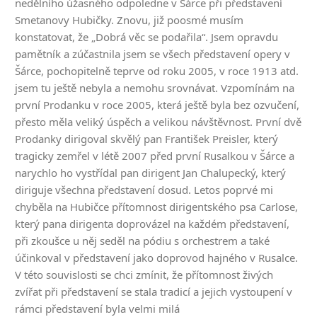
nedělního úžasného odpoledne v Šárce při představení
Smetanovy Hubičky. Znovu, již poosmé musím
konstatovat, že „Dobrá věc se podařila“. Jsem opravdu
pamětník a zúčastnila jsem se všech představení opery v
Šárce, pochopitelně teprve od roku 2005, v roce 1913 atd.
jsem tu ještě nebyla a nemohu srovnávat. Vzpomínám na
první Prodanku v roce 2005, která ještě byla bez ozvučení,
přesto měla veliký úspěch a velikou návštěvnost. První dvě
Prodanky dirigoval skvělý pan František Preisler, který
tragicky zemřel v létě 2007 před první Rusalkou v Šárce a
narychlo ho vystřídal pan dirigent Jan Chalupecký, který
diriguje všechna představení dosud. Letos poprvé mi
chyběla na Hubičce přítomnost dirigentského psa Carlose,
který pana dirigenta doprovázel na každém představení,
při zkoušce u něj seděl na pódiu s orchestrem a také
účinkoval v představení jako doprovod hajného v Rusalce.
V této souvislosti se chci zmínit, že přítomnost živých
zvířat při představení se stala tradicí a jejich vystoupení v
rámci představení byla velmi milá