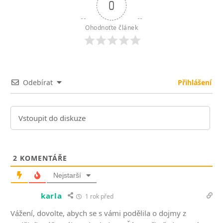
0
Ohodnoťte článek
Odebírat
Přihlášení
2
KOMENTÁŘE
Nejstarší
karla
1 rok před
Vážení, dovolte, abych se s vámi podělila o dojmy z