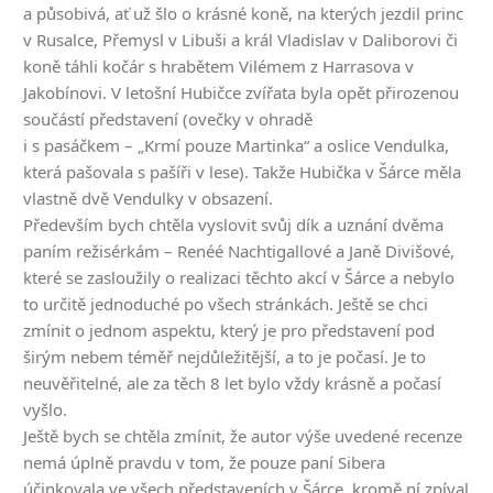
a působivá, ať už šlo o krásné koně, na kterých jezdil princ
v Rusalce, Přemysl v Libuši a král Vladislav v Daliborovi či
koně táhli kočár s hrabětem Vilémem z Harrasova v
Jakobínovi. V letošní Hubičce zvířata byla opět přirozenou
součástí představení (ovečky v ohradě
i s pasáčkem – „Krmí pouze Martinka“ a oslice Vendulka,
která pašovala s pašíři v lese). Takže Hubička v Šárce měla
vlastně dvě Vendulky v obsazení.
Především bych chtěla vyslovit svůj dík a uznání dvěma
paním režisérkám – Renéé Nachtigallové a Janě Divišové,
které se zasloužily o realizaci těchto akcí v Šárce a nebylo
to určitě jednoduché po všech stránkách. Ještě se chci
zmínit o jednom aspektu, který je pro představení pod
širým nebem téměř nejdůležitější, a to je počasí. Je to
neuvěřitelné, ale za těch 8 let bylo vždy krásně a počasí
vyšlo.
Ještě bych se chtěla zmínit, že autor výše uvedené recenze
nemá úplně pravdu v tom, že pouze paní Sibera
účinkovala ve všech představeních v Šárce, kromě ní zpíval