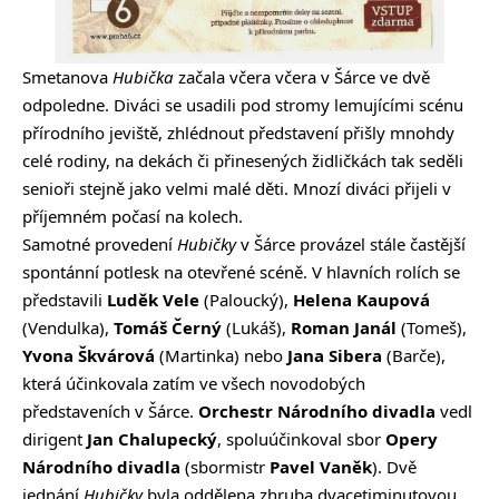
Smetanova
Hubička
začala včera včera v Šárce ve dvě
odpoledne. Diváci se usadili pod stromy lemujícími scénu
přírodního jeviště, zhlédnout představení přišly mnohdy
celé rodiny, na dekách či přinesených židličkách tak seděli
senioři stejně jako velmi malé děti. Mnozí diváci přijeli v
příjemném počasí na kolech.
Samotné provedení
Hubičky
v Šárce provázel stále častější
spontánní potlesk na otevřené scéně. V hlavních rolích se
představili
Luděk Vele
(Paloucký),
Helena Kaupová
(Vendulka),
Tomáš Černý
(Lukáš),
Roman Janál
(Tomeš),
Yvona Škvárová
(Martinka) nebo
Jana Sibera
(Barče),
která účinkovala zatím ve všech novodobých
představeních v Šárce.
Orchestr Národního divadla
vedl
dirigent
Jan Chalupecký
, spoluúčinkoval sbor
Opery
Národního divadla
(sbormistr
Pavel Vaněk
). Dvě
jednání
Hubičky
byla oddělena zhruba dvacetiminutovou