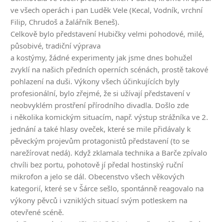
ve všech operách i pan Luděk Vele (Kecal, Vodník, vrchní
Filip, Chrudoš a žalářník Beneš).
Celkově bylo představení Hubičky velmi pohodové, milé,
působivé, tradiční výprava
a kostýmy, žádné experimenty jak jsme dnes bohužel
zvyklí na našich předních operních scénách, prostě takové
pohlazení na duši. Výkony všech účinkujících byly
profesionální, bylo zřejmé, že si užívají představení v
neobvyklém prostření přírodního divadla. Došlo zde
i několika komickým situacím, např. výstup strážníka ve 2.
jednání a také hlasy oveček, které se mile přidávaly k
pěveckým projevům protagonistů představení (to se
narežírovat nedá). Když zklamala technika a Barče zpívalo
chvíli bez portu, pohotově jí předal hostinský ruční
mikrofon a jelo se dál. Obecenstvo všech věkových
kategorií, které se v Šárce sešlo, spontánně reagovalo na
výkony pěvců i vzniklých situací svým potleskem na
otevřené scéně.