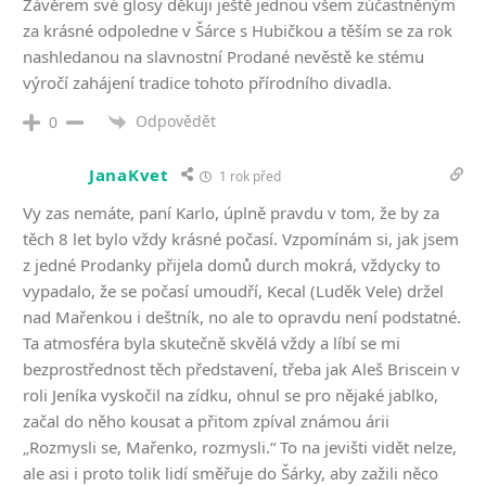
Závěrem své glosy děkuji ještě jednou všem zúčastněným
za krásné odpoledne v Šárce s Hubičkou a těším se za rok
nashledanou na slavnostní Prodané nevěstě ke stému
výročí zahájení tradice tohoto přírodního divadla.
Odpovědět
0
JanaKvet
1 rok před
Vy zas nemáte, paní Karlo, úplně pravdu v tom, že by za
těch 8 let bylo vždy krásné počasí. Vzpomínám si, jak jsem
z jedné Prodanky přijela domů durch mokrá, vždycky to
vypadalo, že se počasí umoudří, Kecal (Luděk Vele) držel
nad Mařenkou i deštník, no ale to opravdu není podstatné.
Ta atmosféra byla skutečně skvělá vždy a líbí se mi
bezprostřednost těch představení, třeba jak Aleš Briscein v
roli Jeníka vyskočil na zídku, ohnul se pro nějaké jablko,
začal do něho kousat a přitom zpíval známou árii
„Rozmysli se, Mařenko, rozmysli.“ To na jevišti vidět nelze,
ale asi i proto tolik lidí směřuje do Šárky, aby zažili něco