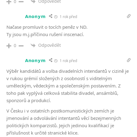
Odpovědět
0
Anonym
1 rok před
Načase promluvit o tocích peněz v ND.
Ty jsou m.j.příčinou rušení inscenací.
Odpovědět
0
Anonym
1 rok před
Výběr kandidátů a volba divadelních intendantů v cizině je
v rukou grémií složených z osobností s viditelným
uměleckým, vědeckým a společenským postavením. Z
toho pak vyplývá celková stabilita divadel, ansámblů,
sponzorů a produkcí.
V Česku i v ostatních postkomunistických zemích je
jmenování a odvolávání intentantů věcí bezejmenných
politických komparzistů. Jejich jedinou kvalifikací je
příslušnost k určité stranické klice.