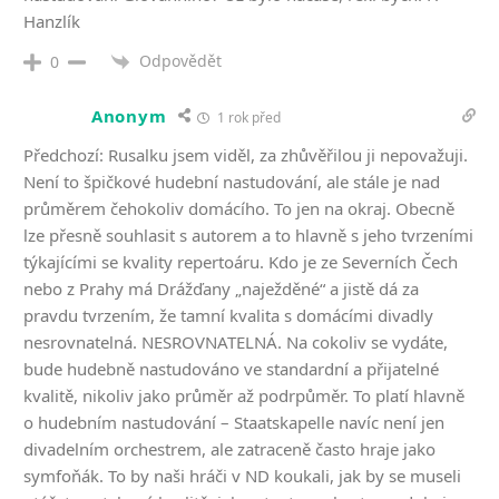
Hanzlík
Odpovědět
0
Anonym
1 rok před
Předchozí: Rusalku jsem viděl, za zhůvěřilou ji nepovažuji.
Není to špičkové hudební nastudování, ale stále je nad
průměrem čehokoliv domácího. To jen na okraj. Obecně
lze přesně souhlasit s autorem a to hlavně s jeho tvrzeními
týkajícími se kvality repertoáru. Kdo je ze Severních Čech
nebo z Prahy má Drážďany „naježděné“ a jistě dá za
pravdu tvrzením, že tamní kvalita s domácími divadly
nesrovnatelná. NESROVNATELNÁ. Na cokoliv se vydáte,
bude hudebně nastudováno ve standardní a přijatelné
kvalitě, nikoliv jako průměr až podrpůměr. To platí hlavně
o hudebním nastudování – Staatskapelle navíc není jen
divadelním orchestrem, ale zatraceně často hraje jako
symfoňák. To by naši hráči v ND koukali, jak by se museli