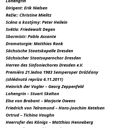
Lohengrin
Dirigent: Erik Nielsen
Režie:: Christine Mielitz
Scéna a kostýmy: Peter Heilein
Světla: Friedewalt Degen
Sbormistr: Pablo Assante
Dramaturgie: Matthias Rank
Sächsische Staatskapelle Dresden
Sächsischer Staatsopernchor Dresden
Herren des Sinfoniechores Dresden e.V.
Premiéra 21.ledna 1983 Semperoper Drážďany
(shlédnutá repríza 6.11.2011)
Heinrich der Vogler – Georg Zeppenfeld
Lohengrin – Stuart Skelton
Elsa von Brabant – Marjorie Owens
Friedrich von Telramund – Hans-Joachim Ketelsen
Ortrud – Tichina Vaughn
Heerrufer des Königs – Matthias Henneberg