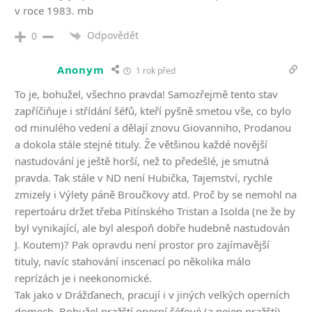
v roce 1983. mb
Odpovědět
0
Anonym
1 rok před
To je, bohužel, všechno pravda! Samozřejmě tento stav
zapříčiňuje i střídání šéfů, kteří pyšně smetou vše, co bylo
od minulého vedení a dělají znovu Giovanniho, Prodanou
a dokola stále stejné tituly. Že většinou každé novější
nastudování je ještě horší, než to předešlé, je smutná
pravda. Tak stále v ND není Hubička, Tajemství, rychle
zmizely i Výlety páně Broučkovy atd. Proč by se nemohl na
repertoáru držet třeba Pitínského Tristan a Isolda (ne že by
byl vynikající, ale byl alespoň dobře hudebně nastudován
J. Koutem)? Pak opravdu není prostor pro zajímavější
tituly, navíc stahování inscenací po několika málo
reprízách je i neekonomické.
Tak jako v Drážďanech, pracují i v jiných velkých operních
domech. Bohužel pražští operní šéfové (a nejen pražští)