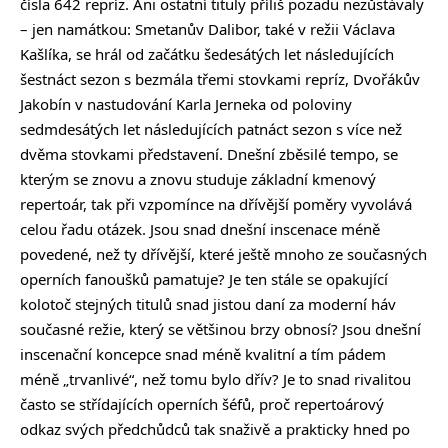
čísla 642 repríz. Ani ostatní tituly příliš pozadu nezůstávaly
– jen namátkou: Smetanův Dalibor, také v režii Václava
Kašlíka, se hrál od začátku šedesátých let následujících
šestnáct sezon s bezmála třemi stovkami repríz, Dvořákův
Jakobín v nastudování Karla Jerneka od poloviny
sedmdesátých let následujících patnáct sezon s více než
dvěma stovkami představení. Dnešní zběsilé tempo, se
kterým se znovu a znovu studuje základní kmenový
repertoár, tak při vzpomínce na dřívější poměry vyvolává
celou řadu otázek. Jsou snad dnešní inscenace méně
povedené, než ty dřívější, které ještě mnoho ze současných
operních fanoušků pamatuje? Je ten stále se opakující
kolotoč stejných titulů snad jistou daní za moderní háv
současné režie, který se většinou brzy obnosí? Jsou dnešní
inscenační koncepce snad méně kvalitní a tím pádem
méně „trvanlivé“, než tomu bylo dřív? Je to snad rivalitou
často se střídajících operních šéfů, proč repertoárový
odkaz svých předchůdců tak snaživě a prakticky hned po