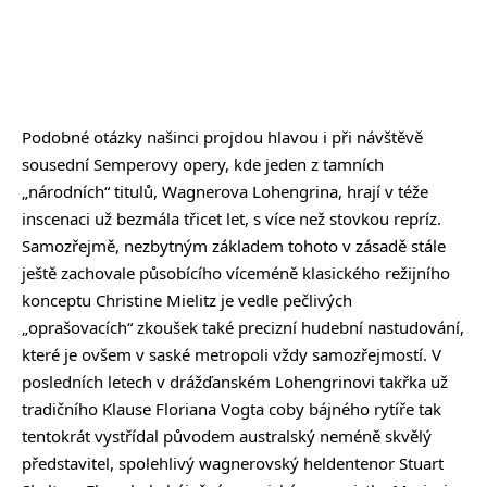
Podobné otázky našinci projdou hlavou i při návštěvě
sousední Semperovy opery, kde jeden z tamních
„národních“ titulů, Wagnerova Lohengrina, hrají v téže
inscenaci už bezmála třicet let, s více než stovkou repríz.
Samozřejmě, nezbytným základem tohoto v zásadě stále
ještě zachovale působícího víceméně klasického režijního
konceptu Christine Mielitz je vedle pečlivých
„oprašovacích“ zkoušek také precizní hudební nastudování,
které je ovšem v saské metropoli vždy samozřejmostí. V
posledních letech v drážďanském Lohengrinovi takřka už
tradičního Klause Floriana Vogta coby bájného rytíře tak
tentokrát vystřídal původem australský neméně skvělý
představitel, spolehlivý wagnerovský heldentenor Stuart