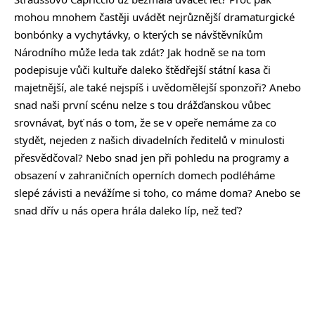
mohou mnohem častěji uvádět nejrůznější dramaturgické
bonbónky a vychytávky, o kterých se návštěvníkům
Národního může leda tak zdát? Jak hodně se na tom
podepisuje vůči kultuře daleko štědřejší státní kasa či
majetnější, ale také nejspíš i uvědomělejší sponzoři? Anebo
snad naši první scénu nelze s tou drážďanskou vůbec
srovnávat, byť nás o tom, že se v opeře nemáme za co
stydět, nejeden z našich divadelních ředitelů v minulosti
přesvědčoval? Nebo snad jen při pohledu na programy a
obsazení v zahraničních operních domech podléháme
slepé závisti a nevážíme si toho, co máme doma? Anebo se
snad dřív u nás opera hrála daleko líp, než teď?