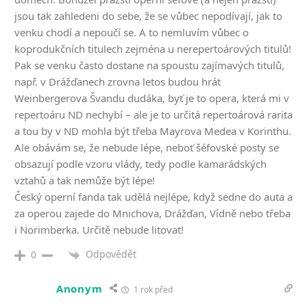
jsou tak zahledeni do sebe, že se vůbec nepodívají, jak to
venku chodí a nepoučí se. A to nemluvím vůbec o
koprodukčních titulech zejména u nerepertoárových titulů!
Pak se venku často dostane na spoustu zajímavých titulů,
např. v Drážďanech zrovna letos budou hrát
Weinbergerova Švandu dudáka, byť je to opera, která mi v
repertoáru ND nechybí – ale je to určitá repertoárová rarita
a tou by v ND mohla být třeba Mayrova Medea v Korinthu.
Ale obávám se, že nebude lépe, neboť šéfovské posty se
obsazují podle vzoru vlády, tedy podle kamarádských
vztahů a tak nemůže být lépe!
Český operní fanda tak udělá nejlépe, když sedne do auta a
za operou zajede do Mnichova, Drážďan, Vídně nebo třeba
i Norimberka. Určitě nebude litovat!
Odpovědět
0
Anonym
1 rok před