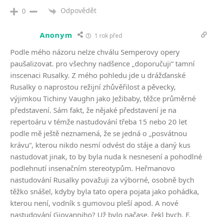
Odpovědět
0
Anonym
1 rok před
Podle mého názoru nelze chválu Semperovy opery
paušalizovat. pro všechny nadšence „doporučuji“ tamní
inscenaci Rusalky. Z mého pohledu jde u drážďanské
Rusalky o naprostou režijní zhůvěřilost a pěvecky,
výjimkou Tichiny Vaughn jako Ježibaby, těžce průměrné
představení. Sám fakt, že nějaké představení je na
repertoáru v témže nastudování třeba 15 nebo 20 let
podle mě ještě neznamená, že se jedná o „posvátnou
krávu“, kterou nikdo nesmí odvést do stáje a daný kus
nastudovat jinak, to by byla nuda k nesnesení a pohodlné
podlehnutí insenačním stereotypům. Heřmanovo
nastudování Rusalky považuji za výborné, osobně bych
těžko snášel, kdyby byla tato opera pojata jako pohádka,
kterou není, vodník s gumovou pleší apod. A nové
nastudování Giovanniho? Už bylo načase, řekl bych. F.