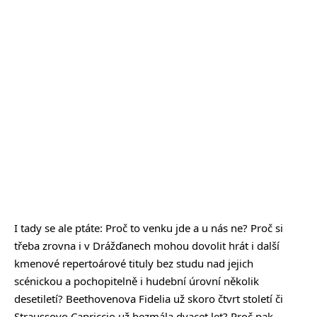
I tady se ale ptáte: Proč to venku jde a u nás ne? Proč si
třeba zrovna i v Drážďanech mohou dovolit hrát i další
kmenové repertoárové tituly bez studu nad jejich
scénickou a pochopitelně i hudební úrovní několik
desetiletí? Beethovenova Fidelia už skoro čtvrt století či
Straussovo Capriccio už bezmála dvacet let? Proč pak