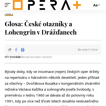
Aa
OPERA
Glosa: České otazníky a
Lohengrin v Drážďanech
5 MINUT ČTENÍ
VÍT DVOŘÁK
PUBLIKOVÁNO 14/11/2011
Bývaly doby, kdy se inscenace (nejen) českých oper držely
na repertoáru v Národním několik desetiletí. Jeden příklad
za všechny – Dvořákova Rusalka v kongeniálním ztvárnění
režiséra Václava Kašlíka a scénografa Josefa Svobody, s
premiérou v lednu 1960 se dávala až do poloviny roku
1991, kdy po více než třiceti letech dosáhla neskutečného