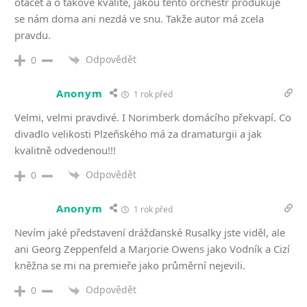
otáčet a o takové kvalitě, jakou tento orchestr produkuje
se nám doma ani nezdá ve snu. Takže autor má zcela
pravdu.
Odpovědět
0
Anonym
1 rok před
Velmi, velmi pravdivé. I Norimberk domácího překvapí. Co
divadlo velikosti Plzeňského má za dramaturgii a jak
kvalitně odvedenou!!!
Odpovědět
0
Anonym
1 rok před
Nevím jaké představení drážďanské Rusalky jste viděl, ale
ani Georg Zeppenfeld a Marjorie Owens jako Vodník a Cizí
kněžna se mi na premieře jako průměrní nejevili.
Odpovědět
0