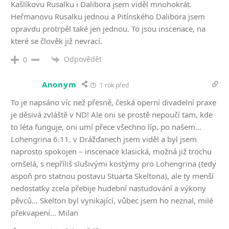
Kašlíkovu Rusalku i Dalibora jsem viděl mnohokrát.
Heřmanovu Rusalku jednou a Pitínského Dalibora jsem
opravdu protrpěl také jen jednou. To jsou inscenace, na
které se člověk již nevrací.
Odpovědět
0
Anonym
1 rok před
To je napsáno víc než přesně, česká operní divadelní praxe
je děsivá zvláště v ND! Ale oni se prostě nepoučí tam, kde
to léta funguje, oni umí přece všechno líp, po našem…
Lohengrina 6.11. v Drážďanech jsem viděl a byl jsem
naprosto spokojen – inscenace klasická, možná již trochu
omšelá, s nepříliš slušivými kostýmy pro Lohengrina (tedy
aspoň pro statnou postavu Stuarta Skeltona), ale ty menší
nedostatky zcela přebije hudební nastudování a výkony
pěvců… Skelton byl vynikající, vůbec jsem ho neznal, milé
překvapení… Milan