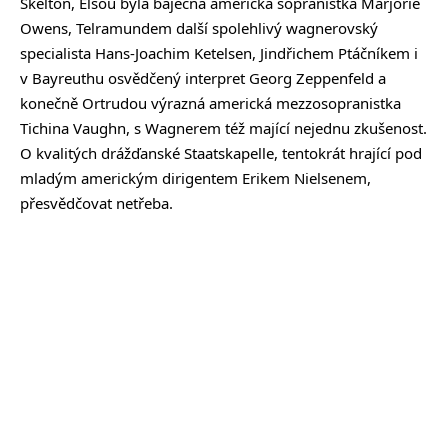
Skelton, Elsou byla báječná americká sopranistka Marjorie
Owens, Telramundem další spolehlivý wagnerovský
specialista Hans-Joachim Ketelsen, Jindřichem Ptáčníkem i
v Bayreuthu osvědčený interpret Georg Zeppenfeld a
konečně Ortrudou výrazná americká mezzosopranistka
Tichina Vaughn, s Wagnerem též mající nejednu zkušenost.
O kvalitých drážďanské Staatskapelle, tentokrát hrající pod
mladým americkým dirigentem Erikem Nielsenem,
přesvědčovat netřeba.