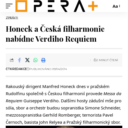
Aa
ZPRÁVY
Honeck a Česká filharmonie
nabídne Verdiho Requiem
2 MINUT ČTENÍ
ČTK
REDAKCE
PUBLIKOVÁNO 09/04/2014
Rakouský dirigent Manfred Honeck dnes v pražském
Rudolfinu společně s Českou filharmonií provede
Messa da
Requiem
Guiseppe Verdiho. Dalšími hosty zádušní mše pro
sóla, sbor a orchestr budou sopranistka Simone Schneider,
mezzosopranistka Gerhild Romberger, ternorista Pavel
Černoch, basista John Relyea a Pražský filharmonický sbor.