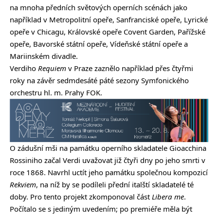
na mnoha předních světových operních scénách jako
například v Metropolitní opeře, Sanfranciské opeře, Lyrické
opeře v Chicagu, Královské opeře Covent Garden, Pařížské
opeře, Bavorské státní opeře, Vídeňské státní opeře a
Mariinském divadle.
Verdiho
Requiem
v Praze zaznělo například přes čtyřmi
roky na závěr sedmdesáté páté sezony Symfonického
orchestru hl. m. Prahy FOK.
O zádušní mši na památku operního skladatele Gioacchina
Rossiniho začal Verdi uvažovat již čtyři dny po jeho smrti v
roce 1868. Navrhl uctít jeho památku společnou kompozicí
Rekviem
, na níž by se podíleli přední italští skladatelé té
doby. Pro tento projekt zkomponoval část
Libera me
.
Počítalo se s jediným uvedením; po premiéře měla být