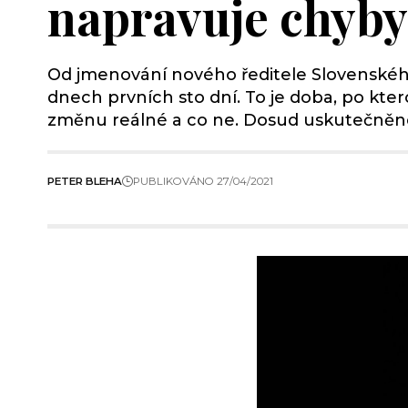
napravuje chyb
Od jmenování nového ředitele Slovenského
dnech prvních sto dní. To je doba, po kter
změnu reálné a co ne. Dosud uskutečněné 
PETER BLEHA
PUBLIKOVÁNO 27/04/2021