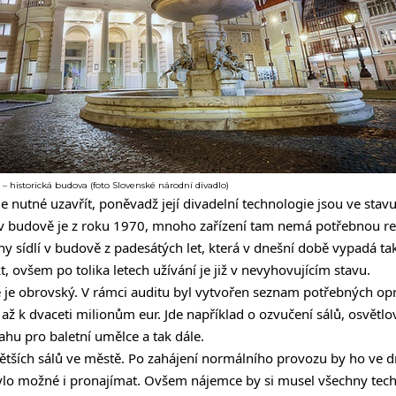
 – historická budova (foto Slovenské národní divadlo)
 nutné uzavřít, poněvadž její divadelní technologie jsou ve stavu
 v budově je z roku 1970, mnoho zařízení tam nemá potřebnou rev
 sídlí v budově z padesátých let, která v dnešní době vypadá tak,
t, ovšem po tolika letech užívání je již v nevyhovujícím stavu.
le je obrovský. V rámci auditu byl vytvořen seznam potřebných opr
ž k dvaceti milionům eur. Jde například o ozvučení sálů, osvětlo
hu pro baletní umělce a tak dále.
větších sálů ve městě. Po zahájení normálního provozu by ho ve 
ylo možné i pronajímat. Ovšem nájemce by si musel všechny tech