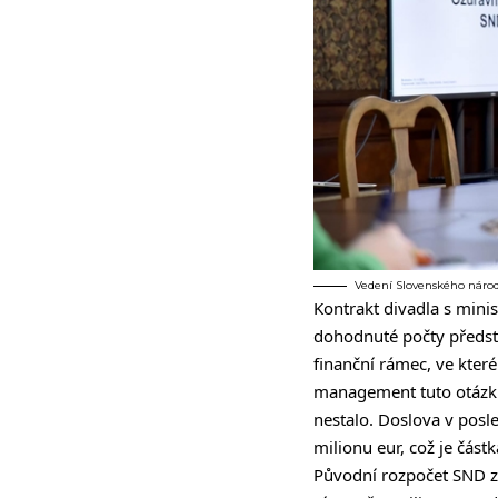
Vedení Slovenského národn
Kontrakt divadla s minis
dohodnuté počty předsta
finanční rámec, ve kter
management tuto otázku
nestalo. Doslova v posl
milionu eur, což je čás
Původní rozpočet SND za 