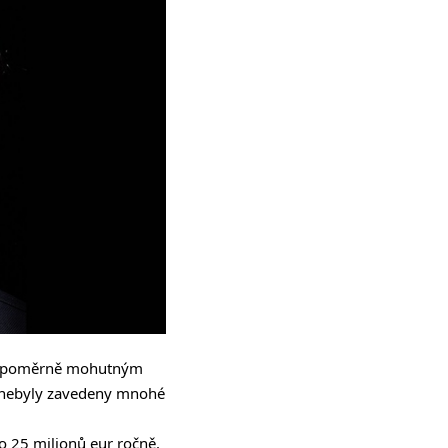
edy poměrně mohutným
a nebyly zavedeny mnohé
o 25 milionů eur ročně.