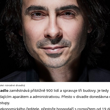
nské národné divadlo)
vadlo
zaměstnává přibližně 900 lidí a spravuje tři budovy. Je t
ajícím aparátem a administrativou. Přesto v divadle donedávn
stupy.
 ekonomického ředitele, přestože hospodaří s rozpočtem od 19 d