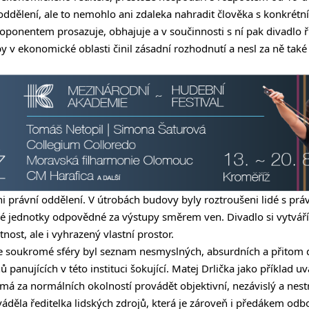
ddělení, ale to nemohlo ani zdaleka nahradit člověka s konkrétn
s oponentem prosazuje, obhajuje a v součinnosti s ní pak divadlo
by v ekonomické oblasti činil zásadní rozhodnutí a nesl za ně ta
právní oddělení. V útrobách budovy byly roztroušeni lidé s práv
é jednotky odpovědné za výstupy směrem ven. Divadlo si vytváří 
ost, ale i vyhrazený vlastní prostor.
 ze soukromé sféry byl seznam nesmyslných, absurdních a přitom
 panujících v této instituci šokující. Matej Drlička jako příklad u
 má za normálních okolností provádět objektivní, nezávislý a nest
váděla ředitelka lidských zdrojů, která je zároveň i předákem od