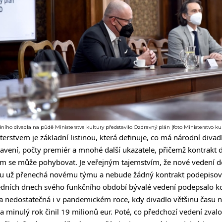
ího divadla na půdě Ministerstva kultury představilo Ozdravný plán (foto Ministerstvo ku
terstvem je základní listinou, která definuje, co má národní divad
vení, počty premiér a mnohé další ukazatele, přičemž kontrakt d
ém se může pohybovat. Je veřejným tajemstvím, že nové vedení do
 už přenechá novému týmu a nebude žádný kontrakt podepisova
edních dnech svého funkčního období bývalé vedení podepsalo ko
tka nedostatečná i v pandemickém roce, kdy divadlo většinu času n
minulý rok činil 19 milionů eur. Poté, co předchozí vedení zvalor