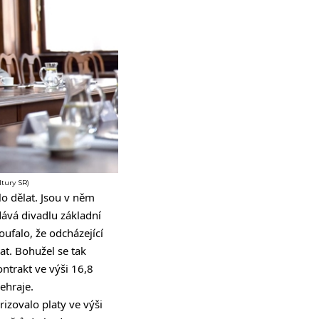
ltury SR)
lo dělat. Jsou v něm
ává divadlu základní
ufalo, že odcházející
t. Bohužel se tak
ntrakt ve výši 16,8
ehraje.
izovalo platy ve výši