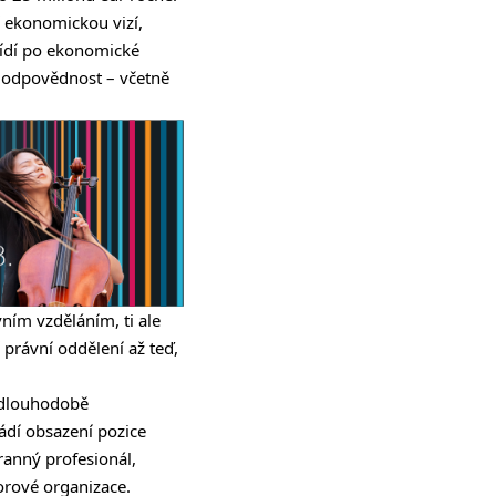
í ekonomickou vizí,
 řídí po ekonomické
ké odpovědnost – včetně
ním vzděláním, ti ale
právní oddělení až teď,
 dlouhodobě
vádí obsazení pozice
ranný profesionál,
borové organizace.