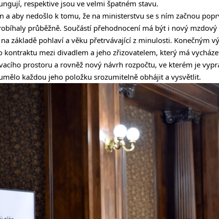
ungují, respektive jsou ve velmi špatném stavu.
án a aby nedošlo k tomu, že na ministerstvu se s ním začnou pop
robíhaly průběžně. Součástí přehodnocení má být i nový mzdový 
i na základě pohlaví a věku přetrvávající z minulosti. Konečným 
o kontraktu mezi divadlem a jeho zřizovatelem, který má vycház
ího prostoru a rovněž nový návrh rozpočtu, ve kterém je vypr
 umělo každou jeho položku srozumitelně obhájit a vysvětlit.