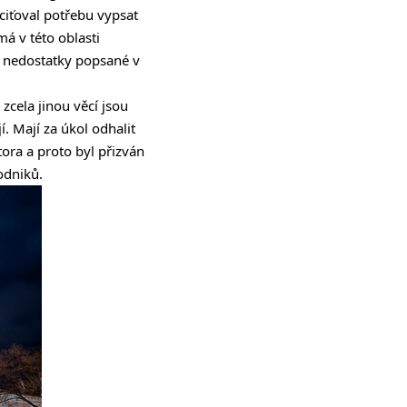
ciťoval potřebu vypsat
á v této oblasti
 i nedostatky popsané v
 zcela jinou věcí jsou
í. Mají za úkol odhalit
ora a proto byl přizván
odniků.