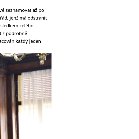
rvé seznamovat až po
řád, jenž má odstranit
výsledkem celého
et z podrobně
acován každý jeden