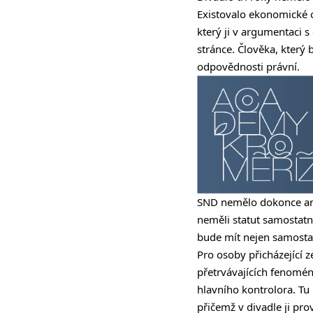
Existovalo ekonomické o
který ji v argumentaci 
stránce. Člověka, který 
odpovědnosti právní.
SND nemělo dokonce ani 
neměli statut samostatn
bude mít nejen samostatn
Pro osoby přicházející
přetrvávajících fenoménů
hlavního kontrolora. Tu
přičemž v divadle ji pro