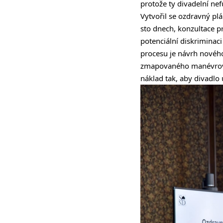
protože ty divadelní nef
Vytvořil se ozdravný pl
sto dnech, konzultace p
potenciální diskriminac
procesu je návrh novéh
zmapovaného manévrovac
náklad tak, aby divadlo