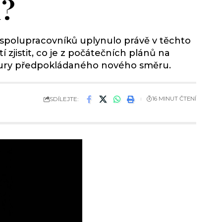
ů?
 spolupracovníků uplynulo právě v těchto
zjistit, co je z počátečních plánů na
ontury předpokládaného nového směru.
SDÍLEJTE:
16 MINUT ČTENÍ