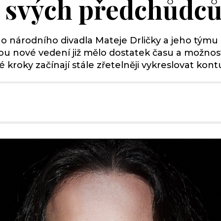
y svých předchůdc
 národního divadla Mateje Drličky a jeho týmu
ou nové vedení již mělo dostatek času a možností 
kroky začínají stále zřetelněji vykreslovat k