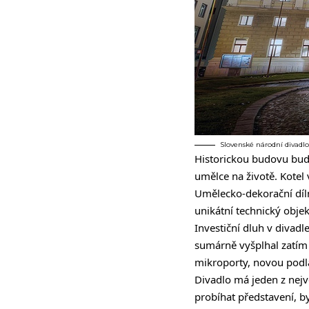
Slovenské národní divadlo
Historickou budovu bude
umělce na životě. Kotel
Umělecko-dekorační dílny
unikátní technický objek
Investiční dluh v divad
sumárně vyšplhal zatím a
mikroporty, novou podla
Divadlo má jeden z nej
probíhat představení, b