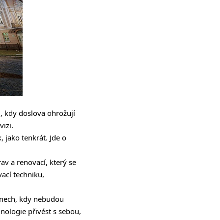
, kdy doslova ohrožují
izi.
 jako tenkrát. Jde o
av a renovací, který se
vací techniku,
dnech, kdy nebudou
nologie přivést s sebou,