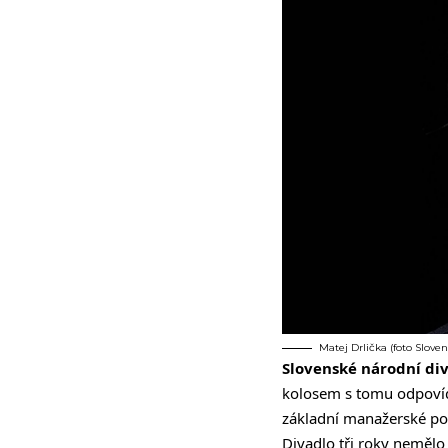
Matej Drlička (foto Slove
Slovenské národní di
kolosem s tomu odpovíd
základní manažerské po
Divadlo tři roky nemělo