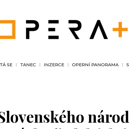
TÁ SE
TANEC
INZERCE
OPERNÍ PANORAMA
 Slovenského národ