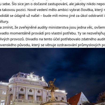
u sebe. Šlo sice jen o dočasné zastupování, ale jakoby nikdo nepo
a takovou pozici. Nové vedení mělo ambici vybrat člověka, který m
ndidát se údajně už našel – bude mít mimo jiné za úkol odstranit
ltury.
eba zmínit, že zveřejněné audity ministerstva jsou jedna věc, ovšem
 divadlo momentálně provádí pro vlastní potřebu. Ty se nezveřejňuj
tlivých provozů. Divadlo na tento účel potřebovalo zdatného audit
slovenského původu, který se věnuje ozdravování průmyslových p