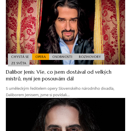
CHYSTÁ SE
OPERA
OSOBNOSTI
ROZHOVORY
ZE SVĚTA
Dalibor Jenis: Vše, co jsem dostával od velkých
mistrů, nyní jen posouvám dál
S uměleckým ředitelem opery Slovenského národního divadla,
Daliborem Jenisem, jsme si povídali…