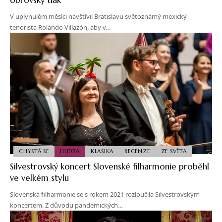
V uplynulém měsíci navštívil Bratislavu světoznámý mexický
tenorista Rolando Villazón, aby v…
CHYSTÁ SE
HUDBA
KLASIKA
RECENZE
ZE SVĚTA
Silvestrovský koncert Slovenské filharmonie proběhl
ve velkém stylu
Slovenská filharmonie se s rokem 2021 rozloučila Silvestrovským
koncertem. Z důvodu pandemických…