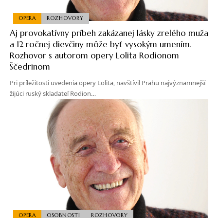
OPERA
ROZHOVORY
Aj provokatívny príbeh zakázanej lásky zrelého muža
a 12 ročnej dievčiny môže byť vysokým umením.
Rozhovor s autorom opery Lolita Rodionom
Ščedrinom
Pri príležitosti uvedenia opery Lolita, navštívil Prahu najvýznamnejší
žijúci ruský skladateľ Rodion…
OPERA
OSOBNOSTI
ROZHOVORY