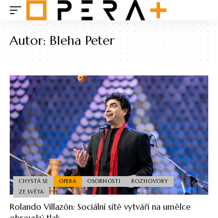
Autor:
Bleha Peter
CHYSTÁ SE
OPERA
OSOBNOSTI
ROZHOVORY
ZE SVĚTA
Rolando Villazón: Sociální sítě vytváří na umělce
obrovský tlak