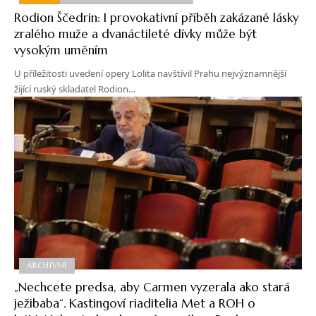
Rodion Ščedrin: I provokativní příběh zakázané lásky
zralého muže a dvanáctileté dívky může být
vysokým uměním
U příležitosti uvedení opery Lolita navštívil Prahu nejvýznamnější
žijící ruský skladatel Rodion…
ARCHIVNÍ
„Nechcete predsa, aby Carmen vyzerala ako stará
ježibaba“. Kastingoví riaditelia Met a ROH o