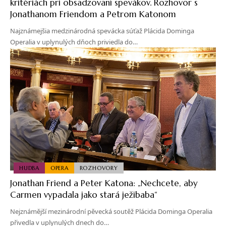
kritériách pri obsadzovaní spevákov. Rozhovor s
Jonathanom Friendom a Petrom Katonom
Najznámejšia medzinárodná spevácka súťaž Plácida Dominga
Operalia v uplynulých dňoch priviedla do…
HUDBA
OPERA
ROZHOVORY
Jonathan Friend a Peter Katona: „Nechcete, aby
Carmen vypadala jako stará ježibaba“
Nejznámější mezinárodní pěvecká soutěž Plácida Dominga Operalia
přivedla v uplynulých dnech do…