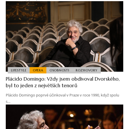
LIFESTYLE
OPERA
OSOBNOSTI
ROZHOVORY
Plácido Domingo: Vždy jsem obdivoval Dvorského,
byl to jeden z největších tenorů
Plácido Domingo poprvé účinkoval v Praze v roce 1990, když spolu
s…