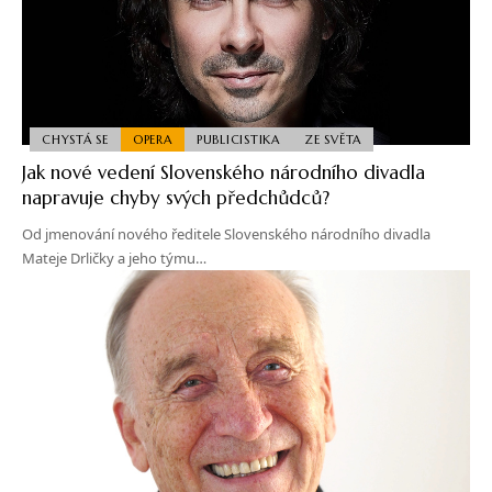
CHYSTÁ SE
OPERA
PUBLICISTIKA
ZE SVĚTA
Jak nové vedení Slovenského národního divadla
napravuje chyby svých předchůdců?
Od jmenování nového ředitele Slovenského národního divadla
Mateje Drličky a jeho týmu…