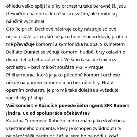
ohledu velkolepější a díky orchestru také barevnější. Jsou
třešničkou na dortu, které si sice vážím, ale umím si ji
náležitě vychutnat.
Oto Reiprich: Dechové nástroje coby nástroje sólové
nejsou stále tak rozšířené jako housle nebo klavír, proto u
mě převažuje komorní a symfonická hudba. S kvintetem
Belfiato Quintet se věnuji komorní hudbě, brzy oslavíme
dvacet let od jeho založení. Většinu času ale trávím v
orchestru – baví mě být součástí PKF
–
Prague
Philharmonia, která je jako původně komorní orchestr
někde na pomezí komorní a orchestrální hry. Hra v
operním orchestru je pro mě také důležitá a vyžaduje
specifický přístup.
Váš koncert v Košicích povede šéfdirigent ŠFK Robert
Jindra. Co od spolupráce očekáváte?
Katarína Turnerová: Roberta Jindru znám jako skvělého a
všestranného dirigenta, který je schopen zvládnout i ty
nejnáročnější partitury. Zažila jsem ho na pódiu, když