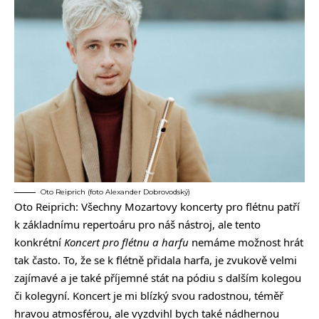
Oto Reiprich (foto Alexander Dobrovodský)
Oto Reiprich: Všechny Mozartovy koncerty pro flétnu patří
k základnímu repertoáru pro náš nástroj, ale tento
konkrétní
Koncert pro flétnu a harfu
nemáme možnost hrát
tak často. To, že se k flétně přidala harfa, je zvukově velmi
zajímavé a je také příjemné stát na pódiu s dalším kolegou
či kolegyní. Koncert je mi blízký svou radostnou, téměř
hravou atmosférou, ale vyzdvihl bych také nádhernou