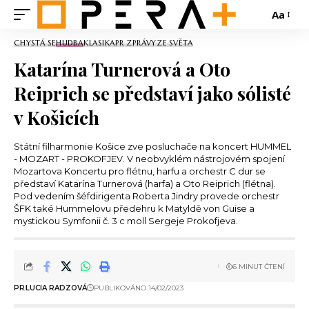
Aa
CHYSTÁ SE
HUDBA
KLASIKA
PR ZPRÁVY
ZE SVĚTA
Katarína Turnerová a Oto
Reiprich se představí jako sólisté
v Košicích
Státní filharmonie Košice zve posluchače na koncert HUMMEL
- MOZART - PROKOFJEV. V neobvyklém nástrojovém spojení
Mozartova Koncertu pro flétnu, harfu a orchestr C dur se
představí Katarína Turnerová (harfa) a Oto Reiprich (flétna).
Pod vedením šéfdirigenta Roberta Jindry provede orchestr
ŠFK také Hummelovu předehru k Matyldě von Guise a
mystickou Symfonii č. 3 c moll Sergeje Prokofjeva.
6 MINUT ČTENÍ
PR
LUCIA RADZOVÁ
PUBLIKOVÁNO 14/02/2023