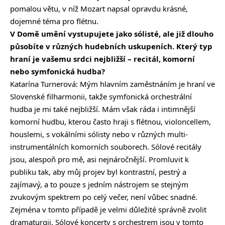
pomalou větu, v níž Mozart napsal opravdu krásné,
dojemné téma pro flétnu.
V Domě umění vystupujete jako sólisté, ale již dlouho
působíte v různých hudebních uskupeních. Který typ
hraní je vašemu srdci nejbližší – recitál, komorní
nebo symfonická hudba?
Katarína Turnerová: Mým hlavním zaměstnáním je hraní ve
Slovenské filharmonii, takže symfonická orchestrální
hudba je mi také nejbližší. Mám však ráda i intimnější
komorní hudbu, kterou často hraji s flétnou, violoncellem,
houslemi, s vokálními sólisty nebo v různých multi-
instrumentálních komorních souborech. Sólové recitály
jsou, alespoň pro mě, asi nejnáročnější. Promluvit k
publiku tak, aby můj projev byl kontrastní, pestrý a
zajímavý, a to pouze s jedním nástrojem se stejným
zvukovým spektrem po celý večer, není vůbec snadné.
Zejména v tomto případě je velmi důležité správně zvolit
dramaturgii. Sólové koncerty s orchestrem jsou v tomto