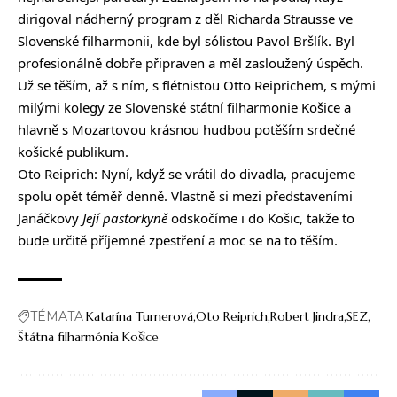
dirigoval nádherný program z děl Richarda Strausse ve
Slovenské filharmonii, kde byl sólistou Pavol Bršlík. Byl
profesionálně dobře připraven a měl zasloužený úspěch.
Už se těším, až s ním, s flétnistou Otto Reiprichem, s mými
milými kolegy ze Slovenské státní filharmonie Košice a
hlavně s Mozartovou krásnou hudbou potěším srdečné
košické publikum.
Oto Reiprich: Nyní, když se vrátil do divadla, pracujeme
spolu opět téměř denně. Vlastně si mezi představeními
Janáčkovy
Její pastorkyně
odskočíme i do Košic, takže to
bude určitě příjemné zpestření a moc se na to těším.
TÉMATA
Katarína Turnerová
Oto Reiprich
Robert Jindra
SEZ
Štátna filharmónia Košice