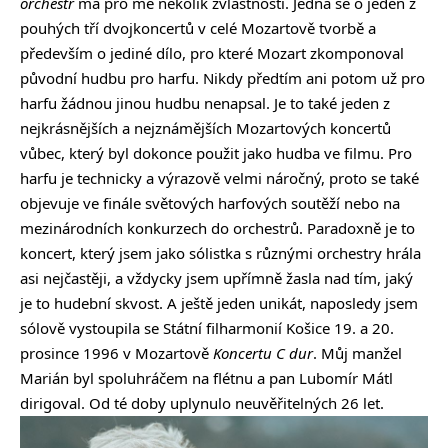
orchestr
má pro mě několik zvláštností. Jedná se o jeden z
pouhých tří dvojkoncertů v celé Mozartově tvorbě a
především o jediné dílo, pro které Mozart zkomponoval
původní hudbu pro harfu. Nikdy předtím ani potom už pro
harfu žádnou jinou hudbu nenapsal. Je to také jeden z
nejkrásnějších a nejznámějších Mozartových koncertů
vůbec, který byl dokonce použit jako hudba ve filmu. Pro
harfu je technicky a výrazově velmi náročný, proto se také
objevuje ve finále světových harfových soutěží nebo na
mezinárodních konkurzech do orchestrů. Paradoxně je to
koncert, který jsem jako sólistka s různými orchestry hrála
asi nejčastěji, a vždycky jsem upřímně žasla nad tím, jaký
je to hudební skvost. A ještě jeden unikát, naposledy jsem
sólově vystoupila se Státní filharmonií Košice 19. a 20.
prosince 1996 v Mozartově
Koncertu C dur
. Můj manžel
Marián byl spoluhráčem na flétnu a pan Lubomír Mátl
dirigoval. Od té doby uplynulo neuvěřitelných 26 let.