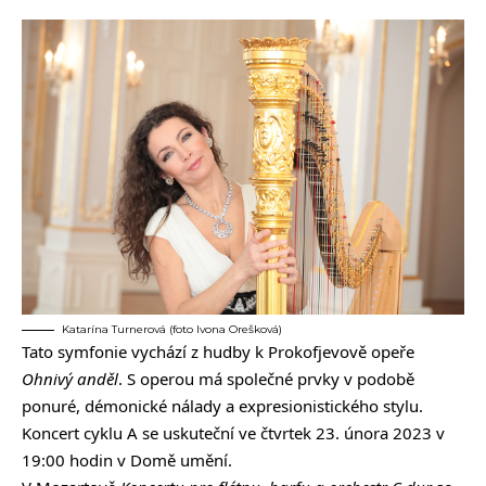
Katarína Turnerová (foto Ivona Orešková)
Tato symfonie vychází z hudby k Prokofjevově opeře
Ohnivý anděl
. S operou má společné prvky v podobě
ponuré, démonické nálady a expresionistického stylu.
Koncert cyklu A se uskuteční ve čtvrtek 23. února 2023 v
19:00 hodin v Domě umění.