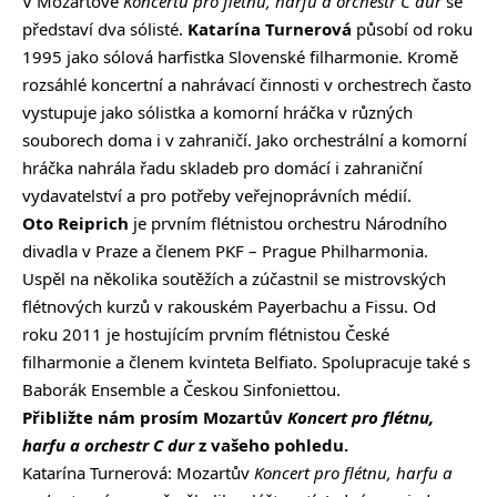
V Mozartově
Koncertu pro flétnu, harfu a orchestr C dur
se
představí dva sólisté.
Katarína Turnerová
působí od roku
1995 jako sólová harfistka Slovenské filharmonie. Kromě
rozsáhlé koncertní a nahrávací činnosti v orchestrech často
vystupuje jako sólistka a komorní hráčka v různých
souborech doma i v zahraničí. Jako orchestrální a komorní
hráčka nahrála řadu skladeb pro domácí i zahraniční
vydavatelství a pro potřeby veřejnoprávních médií.
Oto Reiprich
je prvním flétnistou orchestru Národního
divadla v Praze a členem PKF – Prague Philharmonia.
Uspěl na několika soutěžích a zúčastnil se mistrovských
flétnových kurzů v rakouském Payerbachu a Fissu. Od
roku 2011 je hostujícím prvním flétnistou České
filharmonie a členem kvinteta Belfiato. Spolupracuje také s
Baborák Ensemble a Českou Sinfoniettou.
Přibližte nám prosím Mozartův
Koncert pro flétnu,
harfu a orchestr C dur
z vašeho pohledu.
Katarína Turnerová:
Mozartův
Koncert pro flétnu, harfu a