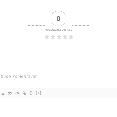
0
Ohodnoťte článek
{}
[+]