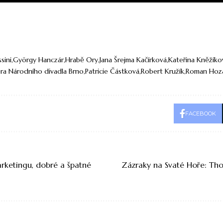
sini
György Hanczár
Hrabě Ory
Jana Šrejma Kačírková
Kateřina Kněžíko
ra Národního divadla Brno
Patricie Částková
Robert Kružík
Roman Hoz
FACEBOOK
ketingu, dobré a špatné
Zázraky na Svaté Hoře: T