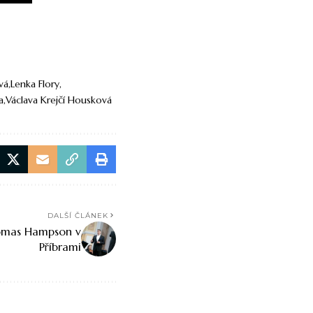
vá
Lenka Flory
a
Václava Krejčí Housková
DALŠÍ ČLÁNEK
homas Hampson v
Příbrami