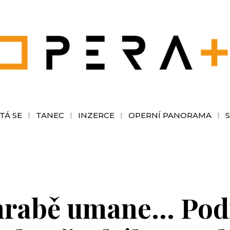
TÁ SE
TANEC
INZERCE
OPERNÍ PANORAMA
 hrabě umane… Podí