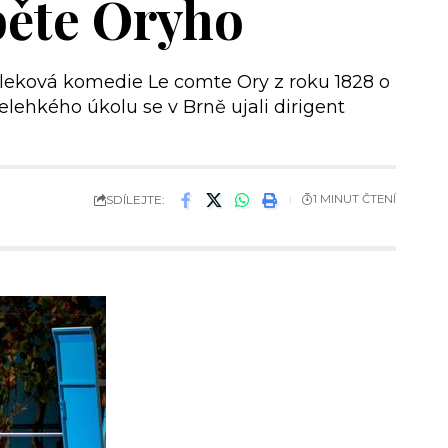
ěte Oryho
evleková komedie Le comte Ory z roku 1828 o
ehkého úkolu se v Brně ujali dirigent
SDÍLEJTE:
1 MINUT ČTENÍ