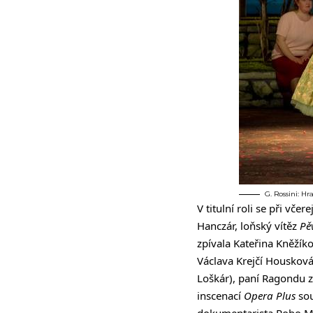
G. Rossini: H
V titulní roli se při v
Hanczár, loňský vítěz
Pě
zpívala Kateřina Kněžík
Václava Krejčí Houskov
Loškár), paní Ragondu z
inscenací
Opera Plus
sou
dokumentarista Robo M