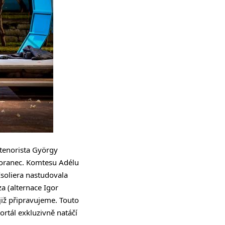
 tenorista György
koranec. Komtesu Adélu
Isoliera nastudovala
 (alternace Igor
iž připravujeme. Touto
ortál exkluzivně natáčí