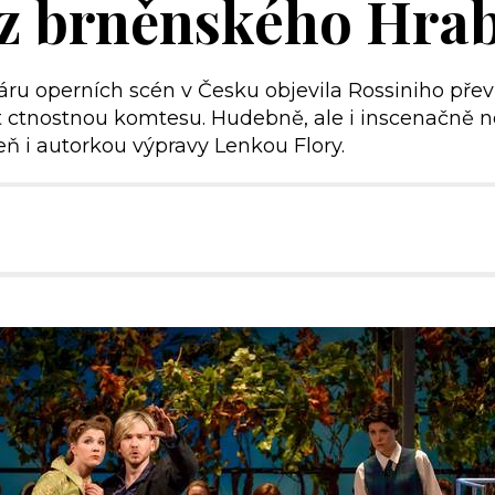
z brněnského Hrab
oáru operních scén v Česku objevila Rossiniho př
ctnostnou komtesu. Hudebně, ale i inscenačně nel
eň i autorkou výpravy Lenkou Flory.