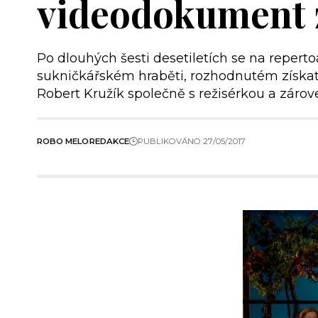
videodokument 
Po dlouhých šesti desetiletích se na repert
sukničkářském hraběti, rozhodnutém získat 
Robert Kružík společně s režisérkou a zárov
ROBO MELO
REDAKCE
PUBLIKOVÁNO 27/05/2017