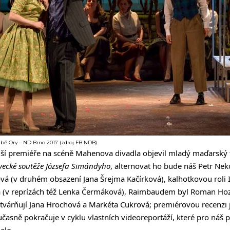
rabě Ory – ND Brno 2017 (zdroj FB NDB)
čerejší premiéře na scéně Mahenova divadla objevil mladý maďarský
vecké soutěže Józsefa Simándyho
, alternovat ho bude náš Petr Ne
ová (v druhém obsazení Jana Šrejma Kačírková), kalhotkovou roli 
á (v reprízách též Lenka Čermáková), Raimbaudem byl Roman Hoza
tvárňují Jana Hrochová a Markéta Cukrová; premiérovou recenzi j
časně pokračuje v cyklu vlastních videoreportáží, které pro náš p
elo.