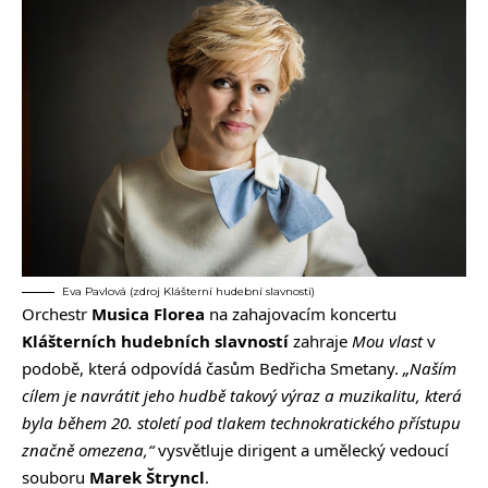
Eva Pavlová (zdroj Klášterní hudební slavnosti)
Orchestr
Musica Florea
na zahajovacím koncertu
Klášterních hudebních slavností
zahraje
Mou vlast
v
podobě, která odpovídá časům Bedřicha Smetany.
„Naším
cílem je navrátit jeho hudbě takový výraz a muzikalitu, která
byla během 20. století pod tlakem technokratického přístupu
značně omezena,“
vysvětluje dirigent a umělecký vedoucí
souboru
Marek Štryncl
.