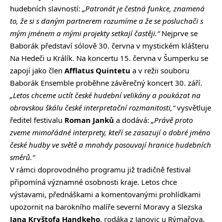
hudebních slavností:
„Patronát je čestná funkce, znamená
to, že si s daným partnerem rozumíme a že se posluchači s
mým jménem a mými projekty setkají častěji.“
Nejprve se
Baborák představí sólově 30. června v mystickém klášteru
Na Hedeči u Králík. Na koncertu 15. června v Šumperku se
zapojí jako člen
Afflatus Quintetu
a v režii souboru
Baborák Ensemble proběhne závěrečný koncert 30. září.
„Letos chceme uctít české hudební velikány a poukázat na
obrovskou škálu české interpretační rozmanitosti,“
vysvětluje
ředitel festivalu
Roman Janků
a dodává:
„Právě proto
zveme mimořádné interprety, kteří se zasazují o dobré jméno
české hudby ve světě a mnohdy posouvají hranice hudebních
směrů.“
V rámci doprovodného programu již tradičně festival
připomíná významné osobnosti kraje. Letos chce
výstavami, přednáškami a komentovanými prohlídkami
upozornit na barokního malíře severní Moravy a Slezska
Jana Kryštofa Handkeho
, rodáka z Janovic u Rýmařova.