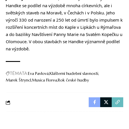
Handke se podílel na výzdobě mnoha církevních, ale i
světských staveb na Moravě, v Čechách i v Polsku. Jeho
výročí 330 od narození a 250 let od úmrtí bylo impulsem k
rozšíření koncertních míst do Kaple v Lipkách u Rýmařova
a do baziliky Navštívení Panny Marie na Svatém Kopečku u
Olomouce. V obou stavbách se Handke významně podílel
na výzdobě.
TÉMATA
Eva Pavlová
Klášterní hudební slavnosti
Marek Štryncl
Musica Florea
Rok české hudby