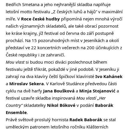
Bedřich Smetana a jeho nejhranější skladba naplňuje
letošní motto festivalu „Z českých luhů a hájů“ v maximální
míře. V
Roce české hudby
připomíná nejen mnohá výročí
našich významných skladatelů, ale také obrací pozornost
ke kráse krajiny, jíž festival od června do září postupně
prochází. Na 15 pozoruhodných míst v Jeseníkách a okolí
představí ve 22 koncertních večerech na 200 účinkujících z
České republiky i ze zahraničí.
Mou vlast
si budou moci diváci poslechnout během
festivalu ještě třikrát, pokaždé v jiné podobě. V Jeseníku ji
zahrají na dva klavíry čeští špičkoví klavíristé
Ivo Kahánek
a
Miroslav Sekera
. V Karlově Studánce předvedou části
cyklu na dvě harfy
Jana Boušková
a
Minja Stojanović
a
festival uzavře skladba inspirovaná
Mou vlastí „Her
Country“
skladatelky
Nikol Bókové
v podání
Baborák
Ensemble
.
Právě světově proslulý hornista
Radek Baborák
se stal
uměleckým patronem letošního ročníku Klášterních