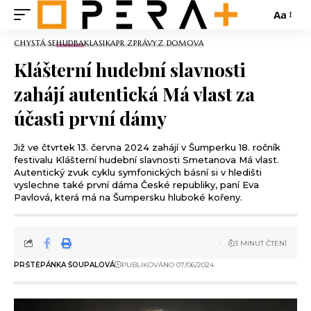
Aa
CHYSTÁ SE
HUDBA
KLASIKA
PR ZPRÁVY
Z DOMOVA
Klášterní hudební slavnosti
zahájí autentická Má vlast za
účasti první dámy
Již ve čtvrtek 13. června 2024 zahájí v Šumperku 18. ročník
festivalu Klášterní hudební slavnosti Smetanova Má vlast.
Autentický zvuk cyklu symfonických básní si v hledišti
vyslechne také první dáma České republiky, paní Eva
Pavlová, která má na Šumpersku hluboké kořeny.
3 MINUT ČTENÍ
PR
ŠTĚPÁNKA ŠOUPALOVÁ
PUBLIKOVÁNO 07/06/2024