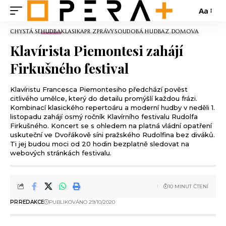
Aa
CHYSTÁ SE
HUDBA
KLASIKA
PR ZPRÁVY
SOUDOBÁ HUDBA
Z DOMOVA
Klavírista Piemontesi zahájí
Firkušného festival
Klavíristu Francesca Piemontesiho předchází pověst
citlivého umělce, který do detailu promýšlí každou frázi.
Kombinací klasického repertoáru a moderní hudby v neděli 1.
listopadu zahájí osmý ročník Klavírního festivalu Rudolfa
Firkušného. Koncert se s ohledem na platná vládní opatření
uskuteční ve Dvořákově síni pražského Rudolfina bez diváků.
Ti jej budou moci od 20 hodin bezplatně sledovat na
webových stránkách festivalu.
10 MINUT ČTENÍ
PR
REDAKCE
PUBLIKOVÁNO 29/10/2020