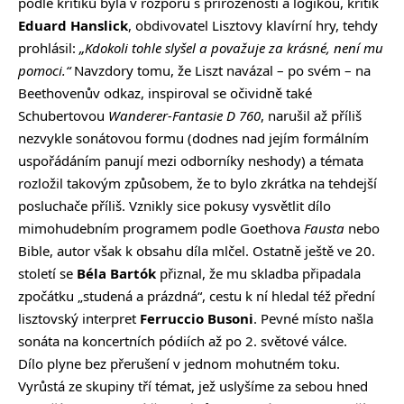
podle kritiků byla v rozporu s přirozeností a logikou, kritik
Eduard Hanslick
, obdivovatel Lisztovy klavírní hry, tehdy
prohlásil:
„Kdokoli tohle slyšel a považuje za krásné, není mu
pomoci.“
Navzdory tomu, že Liszt navázal – po svém – na
Beethovenův odkaz, inspiroval se očividně také
Schubertovou
Wanderer-Fantasie D 760
, narušil až příliš
nezvykle sonátovou formu (dodnes nad jejím formálním
uspořádáním panují mezi odborníky neshody) a témata
rozložil takovým způsobem, že to bylo zkrátka na tehdejší
posluchače příliš. Vznikly sice pokusy vysvětlit dílo
mimohudebním programem podle Goethova
Fausta
nebo
Bible, autor však k obsahu díla mlčel. Ostatně ještě ve 20.
století se
Béla Bartók
přiznal, že mu skladba připadala
zpočátku „studená a prázdná“, cestu k ní hledal též přední
lisztovský interpret
Ferruccio Busoni
. Pevné místo našla
sonáta na koncertních pódiích až po 2. světové válce.
Dílo plyne bez přerušení v jednom mohutném toku.
Vyrůstá ze skupiny tří témat, jež uslyšíme za sebou hned