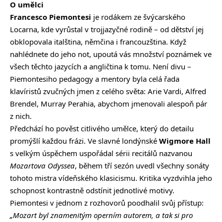
O umělci
Francesco Piemontesi
je rodákem ze švýcarského
Locarna, kde vyrůstal v trojjazyčné rodině – od dětství jej
obklopovala italština, němčina i francouzština. Když
nahlédnete do jeho not, upoutá vás množství poznámek ve
všech těchto jazycích a angličtina k tomu. Není divu –
Piemontesiho
pedagogy a mentory byla celá řada
klavíristů zvučných jmen z celého světa: Arie Vardi, Alfred
Brendel, Murray Perahia, abychom jmenovali alespoň pár
z nich.
Předchází ho pověst citlivého umělce, který do detailu
promýšlí každou frázi. Ve slavné londýnské
Wigmore Hall
s velkým úspěchem uspořádal sérii recitálů nazvanou
Mozartova Odyssea
, během tří sezón uvedl všechny sonáty
tohoto mistra vídeňského klasicismu. Kritika vyzdvihla jeho
schopnost kontrastně odstínit jednotlivé motivy.
Piemontesi
v jednom z rozhovorů poodhalil svůj přístup:
„Mozart byl znamenitým operním autorem, a tak si pro