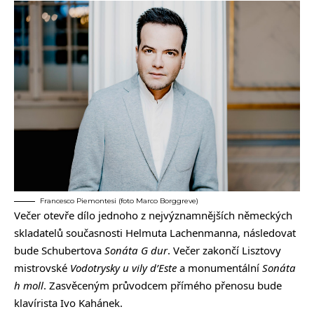
Francesco Piemontesi (foto Marco Borggreve)
Večer otevře dílo jednoho z nejvýznamnějších německých
skladatelů současnosti Helmuta Lachenmanna, následovat
bude Schubertova
Sonáta G dur
. Večer zakončí Lisztovy
mistrovské
Vodotrysky u vily d’Este
a monumentální
Sonáta
h moll
. Zasvěceným průvodcem přímého přenosu bude
klavírista Ivo Kahánek.