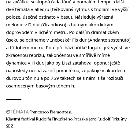
na začátku: sestupná řada tónů v pomalém tempu, další
dvě témata v allegru (tečkovaný rytmus s triolami ve vyšší
poloze, úsečné ostinato v basu). Následuje výrazná
melodie v D dur (Grandioso) s hutným akordickým
doprovodem v lichém metru. Po dalším dramatickém
úseku se ocitneme v „nebeské“ Fis dur (Andante sostenuto)
a třídobém metru. Poté přichází břitké fugato, jež vyústí ve
zkrácenou reprízu, zakončenou ve smířlivě mírné
dynamice v H dur. Jako by Liszt zatahoval oponu: ještě
naposledy nechá zaznít první téma, zopakuje v akordech
durovou tóninu a po 759 taktech se s námi tiše rozloučí
osamoceným basovým tónem h.
TÉMATA
Francesco Piemontesi
Klavírní festival Rudolfa Firkušného
Pražské jaro
Rudolf Firkušný
SEZ