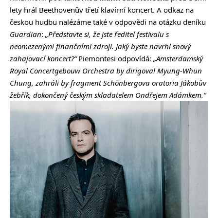
lety hrál Beethovenův třetí klavírní koncert. A odkaz na
českou hudbu nalézáme také v odpovědi na otázku deníku
Guardian
:
„Představte si, že jste ředitel festivalu s
neomezenými finančními zdroji. Jaký byste navrhl snový
zahajovací koncert?“
Piemontesi
odpovídá:
„Amsterdamský
Royal Concertgebouw Orchestra by dirigoval Myung-Whun
Chung, zahráli by fragment Schönbergova oratoria Jákobův
žebřík, dokončený českým skladatelem Ondřejem Adámkem.“