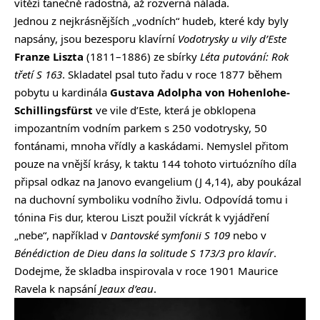
vítězí tanečně radostná, až rozverná nálada.
Jednou z nejkrásnějších „vodních“ hudeb, které kdy byly
napsány, jsou bezesporu klavírní
Vodotrysky u vily d’Este
Franze Liszta
(1811–1886) ze sbírky
Léta putování: Rok
třetí S 163
. Skladatel psal tuto řadu v roce 1877 během
pobytu u kardinála
Gustava Adolpha von Hohenlohe-
Schillingsfürst
ve vile d’Este, která je obklopena
impozantním vodním parkem s 250 vodotrysky, 50
fontánami, mnoha vřídly a kaskádami. Nemyslel přitom
pouze na vnější krásy, k taktu 144 tohoto virtuózního díla
připsal odkaz na Janovo evangelium (J 4,14), aby poukázal
na duchovní symboliku vodního živlu. Odpovídá tomu i
tónina Fis dur, kterou Liszt použil víckrát k vyjádření
„nebe“, například v
Dantovské symfonii S 109
nebo v
Bénédiction de Dieu dans la solitude S 173/3 pro klavír
.
Dodejme, že skladba inspirovala v roce 1901 Maurice
Ravela k napsání
Jeaux d’eau
.