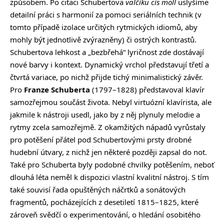
způsobem. Po citaci Schubertova
valčíku cis moll
uslyšíme
detailní práci s harmonií za pomoci seriálních technik (v
tomto případě izolace určitých rytmických idiomů, aby
mohly být jednotlivě zvýrazněny) či ostrých kontrastů.
Schubertova lehkost a „bezbřehá“ lyričnost zde dostávají
nové barvy i kontext. Dynamický vrchol představují třetí a
čtvrtá variace, po nichž přijde tichý minimalistický závěr.
Pro
Franze Schuberta
(1797–1828) představoval klavír
samozřejmou součást života. Nebyl virtuózní klavírista, ale
jakmile k nástroji usedl, jako by z něj plynuly melodie a
rytmy zcela samozřejmě. Z okamžitých nápadů vyrůstaly
pro potěšení přátel pod Schubertovými prsty drobné
hudební útvary, z nichž jen některé později zapsal do not.
Také pro Schuberta byly podobné chvilky potěšením, neboť
dlouhá léta neměl k dispozici vlastní kvalitní nástroj. S tím
také souvisí řada opuštěných náčrtků a sonátových
fragmentů, pocházejících z desetiletí 1815–1825, které
zároveň svědčí o experimentování, o hledání osobitého