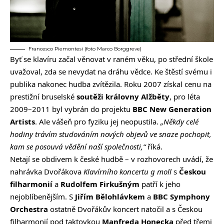
Francesco Piemontesi (foto Marco Borggreve)
Byť se klavíru začal věnovat v raném věku, po střední škole
uvažoval, zda se nevydat na dráhu vědce. Ke štěstí svému i
publika nakonec hudba zvítězila. Roku 2007 získal cenu na
prestižní bruselské
soutěži královny Alžběty
, pro léta
2009–2011 byl vybrán do projektu
BBC New Generation
Artists
. Ale vášeň pro fyziku jej neopustila.
„Někdy celé
hodiny trávím studováním nových objevů ve snaze pochopit,
kam se posouvá vědění naší společnosti,“
říká.
Netají se obdivem k české hudbě – v rozhovorech uvádí, že
nahrávka Dvořákova
Klavírního koncertu g moll
s
Českou
filharmonií
a
Rudolfem Firkušným
patří k jeho
nejoblíbenějším. S
Jiřím Bělohlávkem
a
BBC Symphony
Orchestra
ostatně Dvořákův koncert natočil a s Českou
filharmonií pod taktovkou
Manfreda Honecka
před třemi