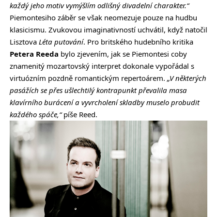
každý jeho motiv vymýšlím odlišný divadelní charakter.“
Piemontesiho
záběr se však neomezuje pouze na hudbu
klasicismu. Zvukovou imaginativností uchvátil, když natočil
Lisztova
Léta putování
. Pro britského hudebního kritika
Petera Reeda
bylo zjevením, jak se
Piemontesi
coby
znamenitý mozartovský interpret dokonale vypořádal s
virtuózním pozdně romantickým repertoárem.
„V některých
pasážích se přes ušlechtilý kontrapunkt převalila masa
klavírního burácení a vyvrcholení skladby muselo probudit
každého spáče,“
píše Reed.