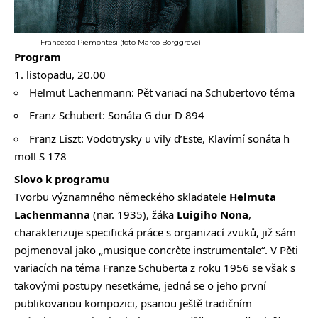
Francesco Piemontesi (foto Marco Borggreve)
Program
1. listopadu, 20.00
Helmut Lachenmann: Pět variací na Schubertovo téma
Franz Schubert: Sonáta G dur D 894
Franz Liszt: Vodotrysky u vily d’Este, Klavírní sonáta h
moll S 178
Slovo k programu
Tvorbu významného německého skladatele
Helmuta
Lachenmanna
(nar. 1935), žáka
Luigiho Nona
,
charakterizuje specifická práce s organizací zvuků, již sám
pojmenoval jako „musique concrète instrumentale“. V Pěti
variacích na téma Franze Schuberta z roku 1956 se však s
takovými postupy nesetkáme, jedná se o jeho první
publikovanou kompozici, psanou ještě tradičním