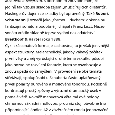
Menuetto a Allegretto
, s obchodním zdůvodněním, že
jedině tak vzbudí skladba zájem „muzicírujících diletantů“.
Haslingerův dojem ze skladby byl oprávněný. Také
Robert
Schumann
ji označil jako „formou i duchem“ dokonalou
fantazijní sonátu a podobně ji chápal i Franz Liszt. Název
sonáta vrátilo skladbě teprve vydání nakladatelství
Breitkopf & Härtel
roku 1888.
Cyklická sonátová forma je zachována, to je však jen vnější
aspekt struktury. Melancholický, jakoby váhavý začátek
první věty a z něj vyrůstající druhé téma vskutku působí
jako pozvolné rozvíjení fantazie, která se osvobozuje a
znovu upadá do zamyšlení. V provedení se obě témata
střetávají, spolupůsobí u Schuberta často uplatňovaný
prvek polarity durového a mollového tónorodu. Podobně
kontrastují prostý zpěvný a výrazně dramatický úsek v
pomalé větě. Rovněž menuetová věta má dvě polohy,
chmurnou základní mollovou, proti níž stojí půvabné trio
připomínající ländler. Až v závěrečném rondu jednoznačně