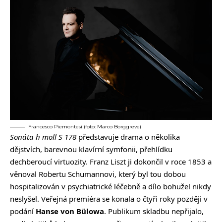
Francesco Piemontesi (foto: Marco Borggreve)
Sonáta h moll S 178
představuje drama o několika
dějstvích, barevnou klavírní symfonii, přehlídku
dechberoucí virtuozity. Franz Liszt ji dokončil v roce 1853 a
věnoval Robertu Schumannovi, který byl tou dobou
hospitalizován v psychiatrické léčebně a dílo bohužel nikdy
neslyšel. Veřejná premiéra se konala o čtyři roky později v
podání
Hanse von Bülowa
. Publikum skladbu nepřijalo,