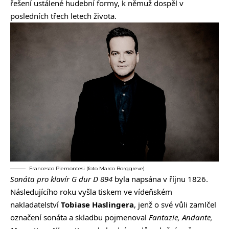
řešení ustálené hudební formy, k němuž dospěl v
posledních třech letech života.
Francesco Piemontesi (foto Marco Borggreve)
Sonáta pro klavír G dur D 894
byla napsána v říjnu 1826.
Následujícího roku vyšla tiskem ve vídeňském
nakladatelství
Tobiase Haslingera
, jenž o své vůli zamlčel
označení sonáta a skladbu pojmenoval
Fantazie, Andante,