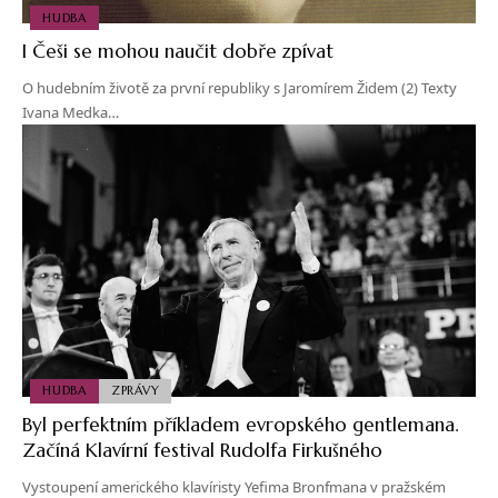
HUDBA
I Češi se mohou naučit dobře zpívat
O hudebním životě za první republiky s Jaromírem Židem (2) Texty
Ivana Medka…
HUDBA
ZPRÁVY
Byl perfektním příkladem evropského gentlemana.
Začíná Klavírní festival Rudolfa Firkušného
Vystoupení amerického klavíristy Yefima Bronfmana v pražském