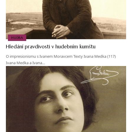
HUDBA
Hledání pravdivosti v hudebním kumštu
O impresionismu s Ivanem Moravcem Texty Ivana Medka (117)
Ivana Medka a Ivana…