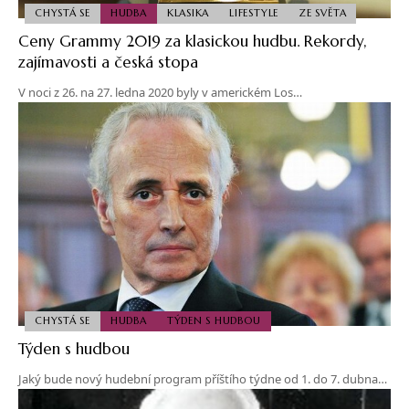
CHYSTÁ SE
HUDBA
KLASIKA
LIFESTYLE
ZE SVĚTA
Ceny Grammy 2019 za klasickou hudbu. Rekordy,
zajímavosti a česká stopa
V noci z 26. na 27. ledna 2020 byly v americkém Los…
CHYSTÁ SE
HUDBA
TÝDEN S HUDBOU
Týden s hudbou
Jaký bude nový hudební program příštího týdne od 1. do 7. dubna…