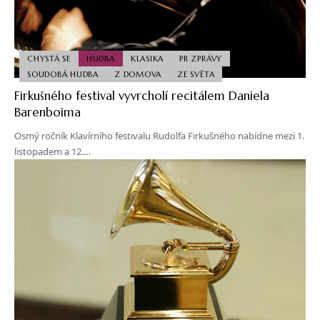
CHYSTÁ SE
HUDBA
KLASIKA
PR ZPRÁVY
SOUDOBÁ HUDBA
Z DOMOVA
ZE SVĚTA
Firkušného festival vyvrcholí recitálem Daniela
Barenboima
Osmý ročník Klavírního festivalu Rudolfa Firkušného nabídne mezi 1.
listopadem a 12.…