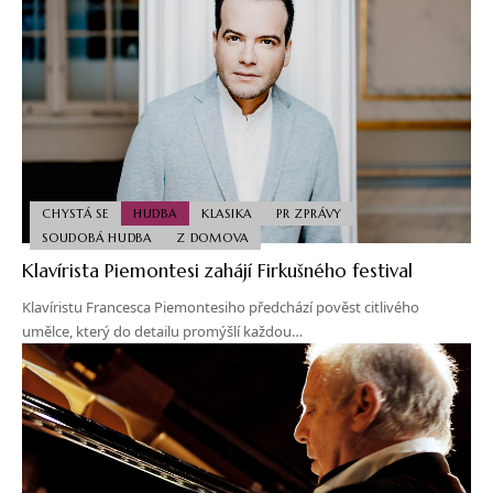
CHYSTÁ SE
HUDBA
KLASIKA
PR ZPRÁVY
SOUDOBÁ HUDBA
Z DOMOVA
Klavírista Piemontesi zahájí Firkušného festival
Klavíristu Francesca Piemontesiho předchází pověst citlivého
umělce, který do detailu promýšlí každou…