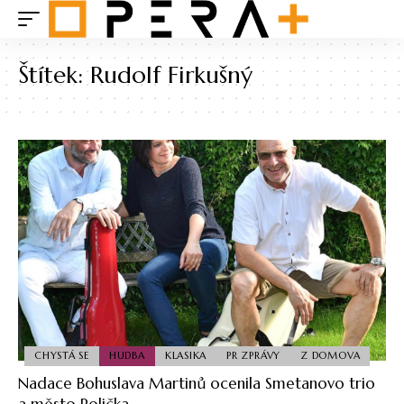
Štítek:
Rudolf Firkušný
CHYSTÁ SE
HUDBA
KLASIKA
PR ZPRÁVY
Z DOMOVA
Nadace Bohuslava Martinů ocenila Smetanovo trio
a město Polička