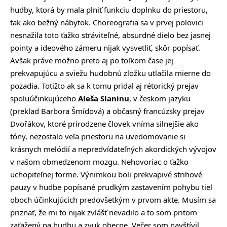
hudby, ktorá by mala plniť funkciu doplnku do priestoru,
tak ako bežný nábytok. Choreografia sa v prvej polovici
nesnažila toto ťažko stráviteľné, absurdné dielo bez jasnej
pointy a ideového zámeru nijak vysvetliť, skôr popísať.
Avšak práve možno preto aj po toľkom čase jej
prekvapujúcu a sviežu hudobnú zložku utlačila mierne do
pozadia. Totižto ak sa k tomu pridal aj rétorický prejav
spoluúčinkujúceho
Aleša Slaninu
, v českom jazyku
(preklad Barbora Šmídová) a občasný francúzsky prejav
Dvořákov, ktoré prirodzene človek vníma silnejšie ako
tóny, nezostalo veľa priestoru na uvedomovanie si
krásnych melódií a nepredvídateľných akordických vývojov
v našom obmedzenom mozgu. Nehovoriac o ťažko
uchopiteľnej forme. Výnimkou boli prekvapivé strihové
pauzy v hudbe popísané prudkým zastavením pohybu tiel
oboch účinkujúcich predovšetkým v prvom akte. Musím sa
priznať, že mi to nijak zvlášť nevadilo a to som pritom
zaťažený na hudbu a zvuk obecne. Večer som navštívil