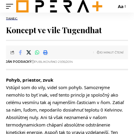
Aa
TANEC
Koncept ve vile Tugendhat
10 MINUT ČTENÍ
JÁN PODRACKÝ
PUBLIKOVÁNO 21/05/2014
Pohyb, priestor, zvuk
Vstúpil som do vily, videl som pohyb. Samozrejme
nemohlo to byť inak, veď tento princíp je spoločný ako
celému vesmíru tak aj najmenším časticiam v ňom. Zatiaľ
sa nám, ľuďom, nepodarilo dosiahnuť teplotu 0 Kelvinov.
Absolútnej nuly. Ani tá však neznamená v našom
termodynamickom chápaní absolútne odstránenie
kinetickej energie. Aspoň tak to vravia vzdelanejší. Ten