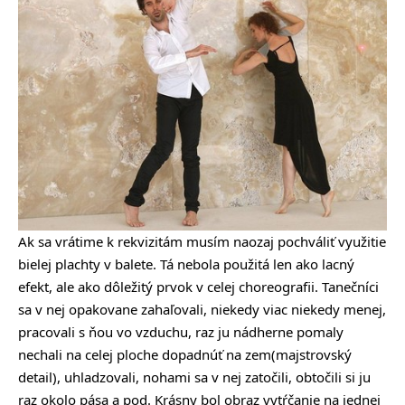
Ak sa vrátime k rekvizitám musím naozaj pochváliť využitie
bielej plachty v balete. Tá nebola použitá len ako lacný
efekt, ale ako dôležitý prvok v celej choreografii. Tanečníci
sa v nej opakovane zahaľovali, niekedy viac niekedy menej,
pracovali s ňou vo vzduchu, raz ju nádherne pomaly
nechali na celej ploche dopadnúť na zem(majstrovský
detail), uhladzovali, nohami sa v nej zatočili, obtočili si ju
raz okolo pása a pod. Krásny bol obraz vytŕčanie na jednej