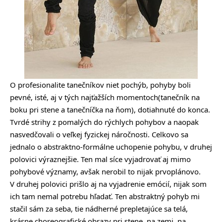
O profesionalite tanečníkov niet pochýb, pohyby boli
pevné, isté, aj v tých najťažších momentoch(tanečník na
boku pri stene a tanečníčka na ňom), dotiahnuté do konca.
Tvrdé strihy z pomalých do rýchlych pohybov a naopak
nasvedčovali o veľkej fyzickej náročnosti. Celkovo sa
jednalo o abstraktno-formálne uchopenie pohybu, v druhej
polovici výraznejšie. Ten mal síce vyjadrovať aj mimo
pohybové významy, avšak nerobil to nijak prvoplánovo.
V druhej polovici prišlo aj na vyjadrenie emócií, nijak som
ich tam nemal potrebu hľadať. Ten abstraktný pohyb mi
stačil sám za seba, tie nádherné prepletajúce sa telá,
krásne choreografické obrazy pri stene, na zemi, na