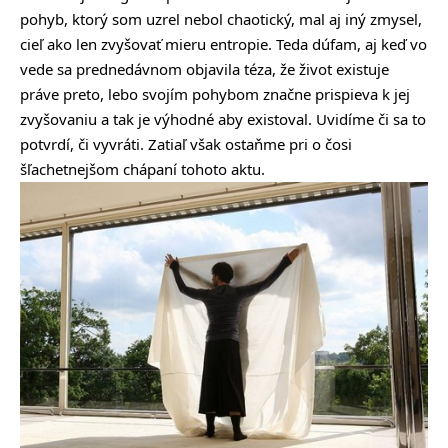
pohyb, ktorý som uzrel nebol chaotický, mal aj iný zmysel,
cieľ ako len zvyšovať mieru entropie. Teda dúfam, aj keď vo
vede sa prednedávnom objavila téza, že život existuje
práve preto, lebo svojím pohybom značne prispieva k jej
zvyšovaniu a tak je výhodné aby existoval. Uvidíme či sa to
potvrdí, či vyvráti. Zatiaľ však ostaňme pri o čosi
šľachetnejšom chápaní tohoto aktu.