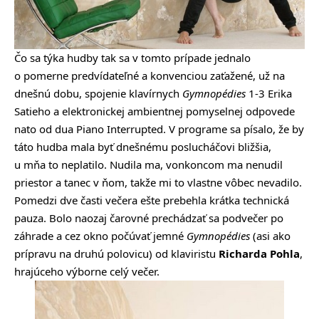
Čo sa týka hudby tak sa v tomto prípade jednalo
o pomerne predvídateľné a konvenciou zaťažené, už na
dnešnú dobu, spojenie klavírnych
Gymnopédies
1-3 Erika
Satieho a elektronickej ambientnej pomyselnej odpovede
nato od dua Piano Interrupted. V programe sa písalo, že by
táto hudba mala byť dnešnému poslucháčovi bližšia,
u mňa to neplatilo. Nudila ma, vonkoncom ma nenudil
priestor a tanec v ňom, takže mi to vlastne vôbec nevadilo.
Pomedzi dve časti večera ešte prebehla krátka technická
pauza. Bolo naozaj čarovné prechádzať sa podvečer po
záhrade a cez okno počúvať jemné
Gymnopédies
(asi ako
prípravu na druhú polovicu) od klaviristu
Richarda Pohla
,
hrajúceho výborne celý večer.