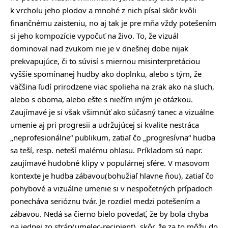
k vrcholu jeho plodov a mnohé z nich písal skôr kvôli
finančnému zaisteniu, no aj tak je pre mňa vždy potešením
si jeho kompozície vypočuť na živo. To, že vizuál
dominoval nad zvukom nie je v dnešnej dobe nijak
prekvapujúce, či to súvisí s miernou misinterpretáciou
vyššie spomínanej hudby ako doplnku, alebo s tým, že
väčšina ľudí prirodzene viac spolieha na zrak ako na sluch,
alebo s oboma, alebo ešte s niečím iným je otázkou.
Zaujímavé je si však všimnúť ako súčasný tanec a vizuálne
umenie aj pri progresii a udržujúcej si kvalite nestráca
„neprofesionálne“ publikum, zatiaľ čo „progresívna“ hudba
sa teší, resp. neteší malému ohlasu. Príkladom sú napr.
zaujímavé hudobné klipy v populárnej sfére. V masovom
kontexte je hudba zábavou(bohužiaľ hlavne ňou), zatiaľ čo
pohybové a vizuálne umenie si v nespočetných prípadoch
ponecháva serióznu tvár. Je rozdiel medzi potešením a
zábavou. Nedá sa čierno bielo povedať, že by bola chyba
na jednej zo strán(umelec-recipient), skôr, že za to môžu do