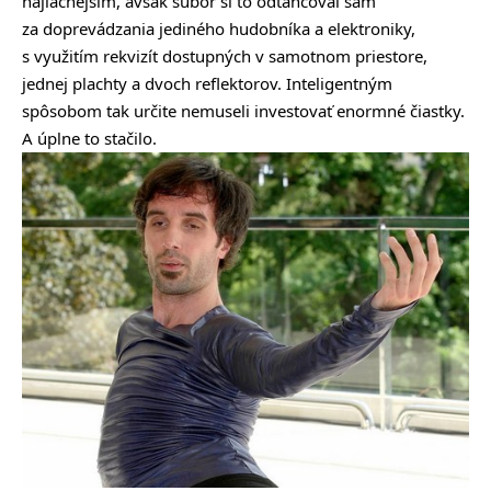
najlacnejším, avšak súbor si to odtancoval sám
za doprevádzania jediného hudobníka a elektroniky,
s využitím rekvizít dostupných v samotnom priestore,
jednej plachty a dvoch reflektorov. Inteligentným
spôsobom tak určite nemuseli investovať enormné čiastky.
A úplne to stačilo.