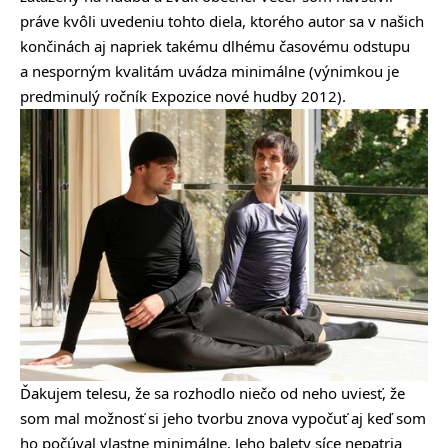
práve kvôli uvedeniu tohto diela, ktorého autor sa v našich
končinách aj napriek takému dlhému časovému odstupu
a nesporným kvalitám uvádza minimálne (výnimkou je
predminulý ročník Expozice nové hudby 2012).
Ďakujem telesu, že sa rozhodlo niečo od neho uviesť, že
som mal možnosť si jeho tvorbu znova vypočuť aj keď som
ho počúval vlastne minimálne. Jeho balety síce nepatria