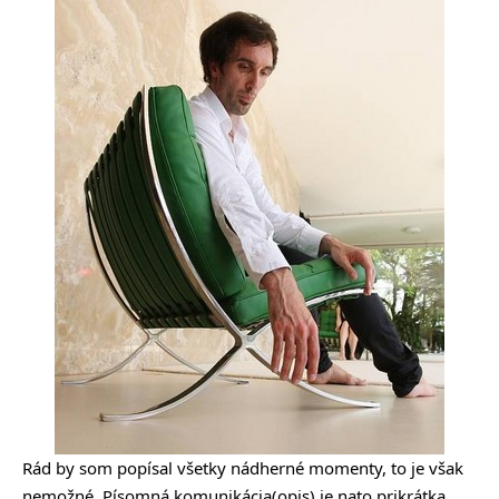
Rád by som popísal všetky nádherné momenty, to je však
nemožné. Písomná komunikácia(opis) je nato prikrátka.