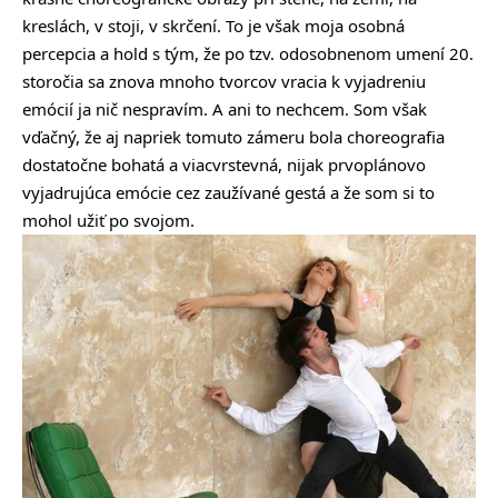
kreslách, v stoji, v skrčení. To je však moja osobná
percepcia a hold s tým, že po tzv. odosobnenom umení 20.
storočia sa znova mnoho tvorcov vracia k vyjadreniu
emócií ja nič nespravím. A ani to nechcem. Som však
vďačný, že aj napriek tomuto zámeru bola choreografia
dostatočne bohatá a viacvrstevná, nijak prvoplánovo
vyjadrujúca emócie cez zaužívané gestá a že som si to
mohol užiť po svojom.