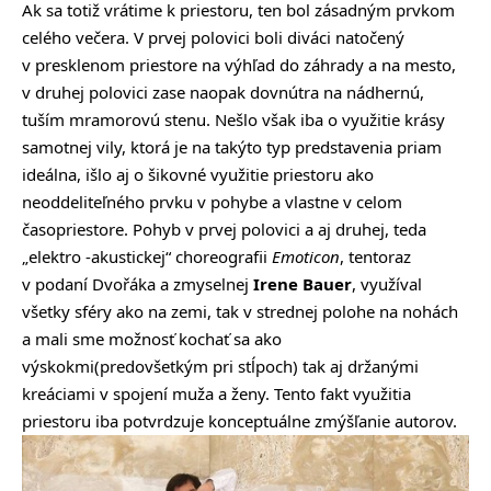
Ak sa totiž vrátime k priestoru, ten bol zásadným prvkom
celého večera. V prvej polovici boli diváci natočený
v presklenom priestore na výhľad do záhrady a na mesto,
v druhej polovici zase naopak dovnútra na nádhernú,
tuším mramorovú stenu. Nešlo však iba o využitie krásy
samotnej vily, ktorá je na takýto typ predstavenia priam
ideálna, išlo aj o šikovné využitie priestoru ako
neoddeliteľného prvku v pohybe a vlastne v celom
časopriestore. Pohyb v prvej polovici a aj druhej, teda
„elektro -akustickej“ choreografii
Emoticon
, tentoraz
v podaní Dvořáka a zmyselnej
Irene
Bauer
, využíval
všetky sféry ako na zemi, tak v strednej polohe na nohách
a mali sme možnosť kochať sa ako
výskokmi(predovšetkým pri stĺpoch) tak aj držanými
kreáciami v spojení muža a ženy. Tento fakt využitia
priestoru iba potvrdzuje konceptuálne zmýšľanie autorov.