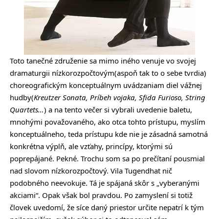
Toto tanečné združenie sa mimo iného venuje vo svojej
dramaturgii nízkorozpočtovým(aspoň tak to o sebe tvrdia)
choreografickým konceptuálnym uvádzaniam diel vážnej
hudby(
Kreutzer Sonata
, Príbeh vojaka,
Sfida Furioso
,
String
Quartets
…
) a na tento večer si vybrali uvedenie baletu,
mnohými považovaného, ako otca tohto prístupu, myslím
konceptuálneho, teda prístupu kde nie je zásadná samotná
konkrétna výplň, ale vzťahy, princípy, ktorými sú
poprepájané. Pekné. Trochu som sa po prečítaní pousmial
nad slovom nízkorozpočtový. Vila Tugendhat nič
podobného neevokuje. Tá je spájaná skôr s „vyberanými
akciami“. Opak však bol pravdou. Po zamyslení si totiž
človek uvedomí, že síce daný priestor určite nepatrí k tým