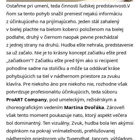
Ostaňme pri umení, teda činnosti ľudskej predstavivosti.V
ňom sa tento pohyb snažil preniesť nejakú informáciu
z účinkujúceho na prijímajúceho. Jeden stál zahalený
v bielej plachte na bielom koberci položenom na bielej
podlahe, druhý v čiernom naopak pevne prechádzal
z jednej strany na druhú. Hudba ešte nehrala, predstavenie
sa už začalo. Nie je to krásny koncept začiatku ešte pred
„začiatkom“? Začiatku ešte pred tým ako si recipient
pohodlne sadne na stoličku a môže sa oddávať kráse
pohybujúcich sa tiel v nádhernom priestore za zvuku
klavíra. Pre niekoho áno pre niekoho nie, rozhodne však
potvrdzuje profesionalitu účinkujúcich, teda súboru
ProART Company
, pod umeleckým, režisérskym a
choreografickým vedením
Martina
Dvořáka
. Zároveň
však tento moment poukazuje nato, ktorý aspekt večera
bol dominantný. Ten vizuálny. Zvuk, hudba bola len akýmsi
doplnkom na pokraji vnímateľnosti, prehlušovanej
nádherným priestorom vily Tugendhat, tancom, výhľadom,