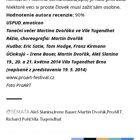
Niektoré veci si proste človek musí zažiť sám osobne.
Hodnotenie autora recenzie:
90%
USPUD_emoticon
Taneční večer Martina Dvořáka ve Vile Tugendhat
Réžia, choreografia: Martin Dvořák
Hudba: Eric Satie, Tom Hodge, Franz Kirmann
Účinkujú – Irene Bauer, Martin Dvořák, Aleš Slanina
19., 20. a 21. května 2014 Vila Tugendhat Brno
(napísané z predstavenia 19. 5. 2014)
www.proart-festival.cz
Foto ProART
TÉMATA
Aleš Slanina
Irene Bauer
Martin Dvořák
ProART
Richard Pohl
Vila Tugendhat