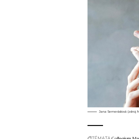
Jana Semerádová (zdroj M
TÉMATA
Collegium Ma