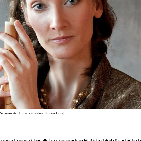
ezinárodní hudební festival Kutná Hora)
rianum
Corinne Chapelle
Jana Semerádová
Jiří Bárta (1964)
Konstantin Li