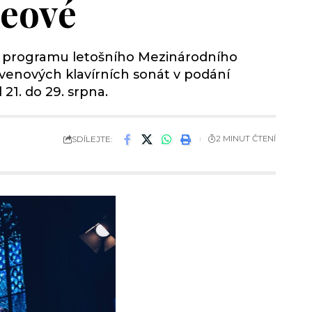
leové
a programu letošního Mezinárodního
venových klavírních sonát v podání
21. do 29. srpna.
SDÍLEJTE:
2 MINUT ČTENÍ