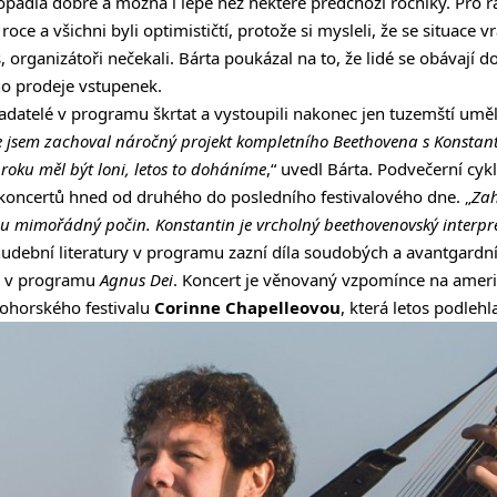
padla dobře a možná i lépe než některé předchozí ročníky. Pro 
oce a všichni byli optimističtí, protože si mysleli, že se situace 
 organizátoři nečekali. Bárta poukázal na to, že lidé se obávají 
ho prodeje vstupenek.
datelé v programu škrtat a vystoupili nakonec jen tuzemští umělc
e jsem zachoval náročný projekt kompletního Beethovena s Konstant
oku měl být loni, letos to doháníme
,“ uvedl Bárta. Podvečerní cyk
koncertů hned od druhého do posledního festivalového dne. „
Zah
u mimořádný počin. Konstantin je vrcholný beethovenovský interpre
udební literatury v programu zazní díla soudobých a avantgardníc
a v programu
Agnus Dei
. Koncert je věnovaný vzpomínce na ameri
ohorského festivalu
Corinne Chapelleovou
, která letos podleh