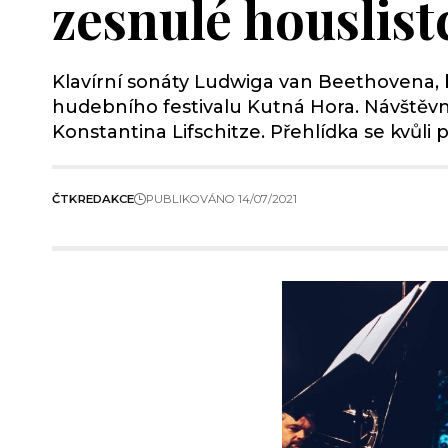
zesnulé houslis
Klavírní sonáty Ludwiga van Beethovena,
hudebního festivalu Kutná Hora. Návštěvn
Konstantina Lifschitze. Přehlídka se kvůli
ČTK
REDAKCE
PUBLIKOVÁNO 14/07/2021