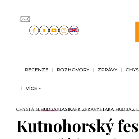
RECENZE
ROZHOVORY
ZPRÁVY
CHYS
VÍCE
CHYSTÁ SE
HUDBA
KLASIKA
PR ZPRÁVY
STARÁ HUDBA
Z 
Kutnohorský fes