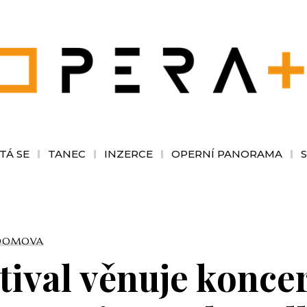
TÁ SE
TANEC
INZERCE
OPERNÍ PANORAMA
DOMOVA
tival věnuje konce