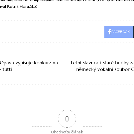
ival Kutná Hora
SEZ
FACEBOOK
 Opava vypisuje konkurz na
Letní slavnosti staré hudby za
– tutti
německý vokální soubor 
0
Ohodnoťte článek