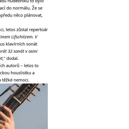
řadu hudebníků to bylo
vrací do normálu. Že se
dopředu něco plánovat,
i, letos zůstal repertoár
inem Lifschitzem. V
lus klavírních sonát
rát 32 sonát v osmi
t,
“ dodal.
h autorů – letos to
ckou houslistku a
la těžké nemoci.