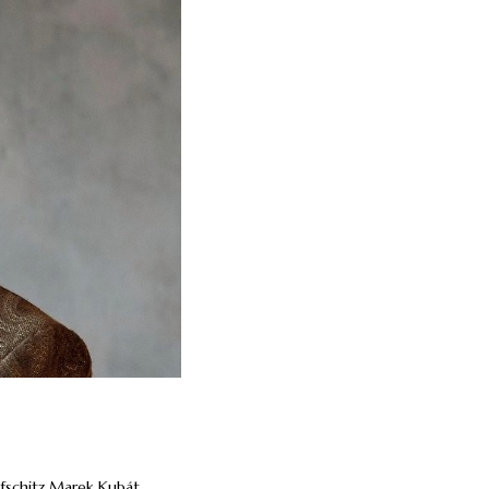
fschitz
Marek Kubát