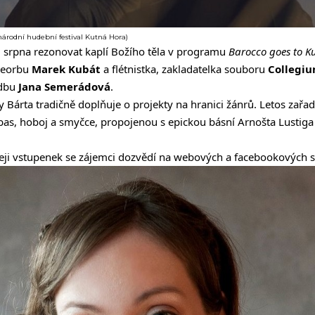
árodní hudební festival Kutná Hora)
 srpna rezonovat kaplí Božího těla v programu
Barocco goes to K
theorbu
Marek Kubát
a flétnistka, zakladatelka souboru
Collegi
udbu
Jana Semerádová
.
Bárta tradičně doplňuje o projekty na hranici žánrů. Letos zařa
bas, hoboj a smyčce, propojenou s epickou básní Arnošta Lustig
ji vstupenek se zájemci dozvědí na webových a facebookových st