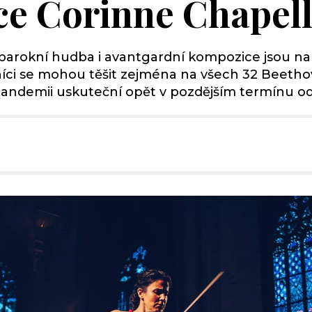
tce Corinne Chapel
 barokní hudba i avantgardní kompozice jsou n
íci se mohou těšit zejména na všech 32 Beetho
 pandemii uskuteční opět v pozdějším termínu od 