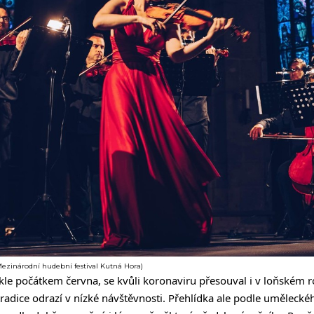
Mezinárodní hudební festival Kutná Hora)
kle počátkem června, se kvůli koronaviru přesouval i v loňském r
tradice odrazí v nízké návštěvnosti. Přehlídka ale podle uměleckéh