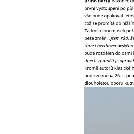
Jiřího
Bárty
nakonec do
první vystoupení po půl r
vše bude opakovat letos,
což se promítá do nižší
Zatímco loni museli pořa
beze změn. „
Jsem rád, ž
rámci beethovenovského r
bude rozdělen do osmi 
dnech zpaměti je opravd
Kromě autorů klasické h
bude zejména 26. srpn
dlouholetou oporu kutn