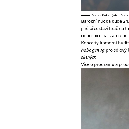
Marek Kubát (zdroj Mezin
Barokní hudba bude 24.
jiné představí hráč na 
odbornice na starou h
Koncerty komorní hudby 
habe genug
pro sólový 
šílených
.
Více o programu a prode