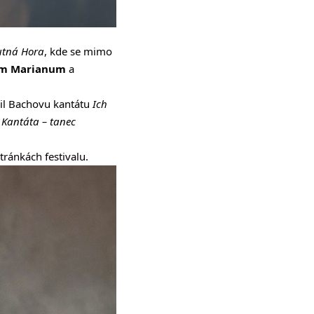
utná Hora
, kde se mimo
um Marianum
a
dil Bachovu kantátu
Ich
a
Kantáta – tanec
ránkách festivalu.