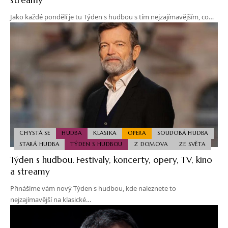
Jako každé pondělí je tu Týden s hudbou s tím nejzajímavějším, co…
CHYSTÁ SE
HUDBA
KLASIKA
OPERA
SOUDOBÁ HUDBA
STARÁ HUDBA
TÝDEN S HUDBOU
Z DOMOVA
ZE SVĚTA
Týden s hudbou. Festivaly, koncerty, opery, TV, kino
a streamy
Přinášíme vám nový Týden s hudbou, kde naleznete to
nejzajímavější na klasické…