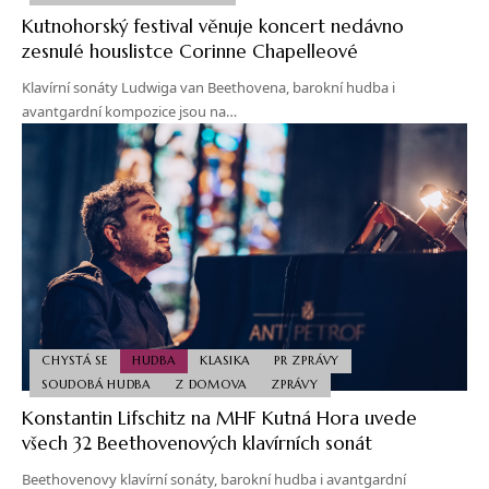
Kutnohorský festival věnuje koncert nedávno
zesnulé houslistce Corinne Chapelleové
Klavírní sonáty Ludwiga van Beethovena, barokní hudba i
avantgardní kompozice jsou na…
CHYSTÁ SE
HUDBA
KLASIKA
PR ZPRÁVY
SOUDOBÁ HUDBA
Z DOMOVA
ZPRÁVY
Konstantin Lifschitz na MHF Kutná Hora uvede
všech 32 Beethovenových klavírních sonát
Beethovenovy klavírní sonáty, barokní hudba i avantgardní