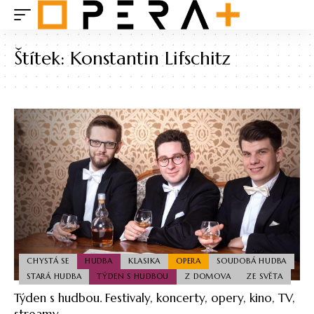
Štítek:
Konstantin Lifschitz
CHYSTÁ SE
HUDBA
KLASIKA
OPERA
SOUDOBÁ HUDBA
STARÁ HUDBA
TÝDEN S HUDBOU
Z DOMOVA
ZE SVĚTA
Týden s hudbou. Festivaly, koncerty, opery, kino, TV,
streamy