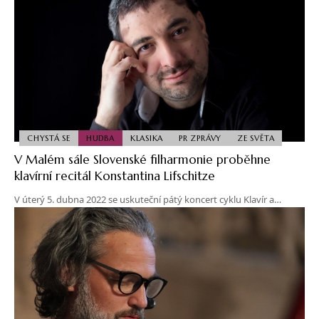
CHYSTÁ SE
HUDBA
KLASIKA
PR ZPRÁVY
ZE SVĚTA
V Malém sále Slovenské filharmonie proběhne
klavírní recitál Konstantina Lifschitze
V úterý 5. dubna 2022 se uskuteční pátý koncert cyklu Klavír a…