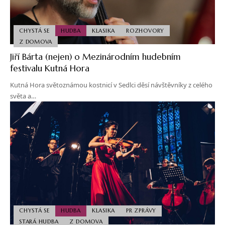
CHYSTÁ SE
HUDBA
KLASIKA
ROZHOVORY
Z DOMOVA
Jiří Bárta (nejen) o Mezinárodním hudebním
festivalu Kutná Hora
Kutná Hora světoznámou kostnicí v Sedlci děsí návštěvníky z celého
světa a…
CHYSTÁ SE
HUDBA
KLASIKA
PR ZPRÁVY
STARÁ HUDBA
Z DOMOVA