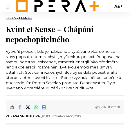
Aa
RECENZE
TANEC
Kvint et Sense – Chápání
nepochopitelného
Vytvořit prostor, kde je nabízeno a využíváno vše, co nelze
slovy popsat, okem zachytit, myšlenkou polapit. Reagovat na
samou podstatu existence, zhmotnit energii jako předmět v
jeho akceleraci i rozmělnění. Být svou emocí mezi smysly
ostatních. Stovkami vznosných slov by se dala popsat snaha,
kterou v představení Kvint et Sense vyvinula pětice tanečníků
pod vedením Petera Šavela v produkci DanceWatch. Bylo
uvedeno v premiéře 10. září 2019 ve Studiu Alta.
3 MINUT ČTENÍ
ZUZANA SMUGALOVÁ
PUBLIKOVÁNO 24/09/2019