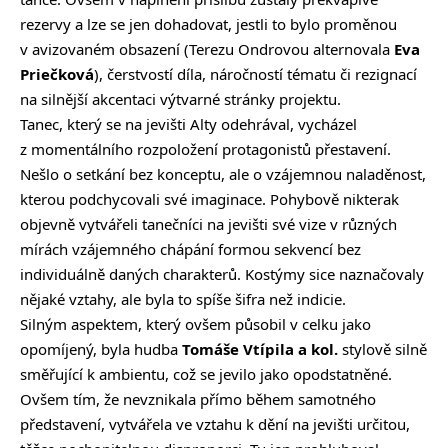
rezervy a lze se jen dohadovat, jestli to bylo proměnou
v avizovaném obsazení (Terezu Ondrovou alternovala
Eva
Priečková
), čerstvostí díla, náročností tématu či rezignací
na silnější akcentaci výtvarné stránky projektu.
Tanec, který se na jevišti Alty odehrával, vycházel
z momentálního rozpoložení protagonistů přestavení.
Nešlo o setkání bez konceptu, ale o vzájemnou naladěnost,
kterou podchycovali své imaginace. Pohybově nikterak
objevně vytvářeli tanečníci na jevišti své vize v různých
mírách vzájemného chápání formou sekvencí bez
individuálně daných charakterů. Kostýmy sice naznačovaly
nějaké vztahy, ale byla to spíše šifra než indicie.
Silným aspektem, který ovšem působil v celku jako
opomíjený, byla hudba
Tomáše Vtípila
a kol.
stylově silně
směřující k ambientu, což se jevilo jako opodstatněné.
Ovšem tím, že nevznikala přímo během samotného
představení, vytvářela ve vztahu k dění na jevišti určitou,