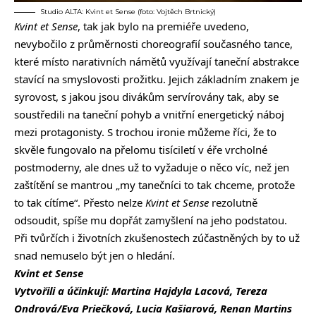
Studio ALTA: Kvint et Sense (foto: Vojtěch Brtnický)
Kvint et Sense
, tak jak bylo na premiéře uvedeno,
nevybočilo z průměrnosti choreografií současného tance,
které místo narativních námětů využívají taneční abstrakce
stavící na smyslovosti prožitku. Jejich základním znakem je
syrovost, s jakou jsou divákům servírovány tak, aby se
soustředili na taneční pohyb a vnitřní energetický náboj
mezi protagonisty. S trochou ironie můžeme říci, že to
skvěle fungovalo na přelomu tisíciletí v éře vrcholné
postmoderny, ale dnes už to vyžaduje o něco víc, než jen
zaštítění se mantrou „my tanečníci to tak chceme, protože
to tak cítíme“. Přesto nelze
Kvint et Sense
rezolutně
odsoudit, spíše mu dopřát zamyšlení na jeho podstatou.
Při tvůrčích i životních zkušenostech zúčastněných by to už
snad nemuselo být jen o hledání.
Kvint et Sense
Vytvořili a účinkují: Martina Hajdyla Lacová, Tereza
Ondrová/Eva Priečková, Lucia Kašiarová, Renan Martins