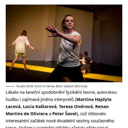
Studio ALTA: Kvint et Sense (foto: Vojtěch Brtnický)
Lákalo na taneční zpodobnění fyzikální teorie, autorskou
hudbu i zajímavá jména interpretů (
Martina Hajdyla
Lacová
,
Lucia Kašiarová
,
Tereza Ondrová
,
Renan
Martins de Oliviera
a
Peter Šavel
), což slibovalo
interesantní začátek nové divadelní sezóny současného
tance. Ovšem v naplnění příslibu zůstaly překvapivé