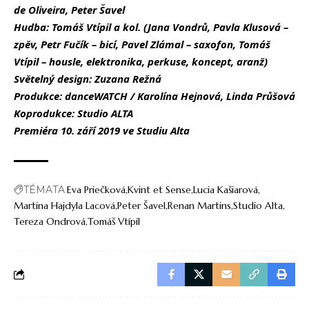
de Oliveira, Peter Šavel
Hudba: Tomáš Vtípil a kol. (Jana Vondrů, Pavla Klusová –
zpěv, Petr Fučík – bicí, Pavel Zlámal – saxofon, Tomáš
Vtípil – housle, elektronika, perkuse, koncept, aranž)
Světelný design: Zuzana Režná
Produkce: danceWATCH / Karolína Hejnová, Linda Průšová
Koprodukce: Studio ALTA
Premiéra 10. září 2019 ve Studiu Alta
TÉMATA
Eva Priečková
Kvint et Sense
Lucia Kašiarová
Martina Hajdyla Lacová
Peter Šavel
Renan Martins
Studio Alta
Tereza Ondrová
Tomáš Vtípil