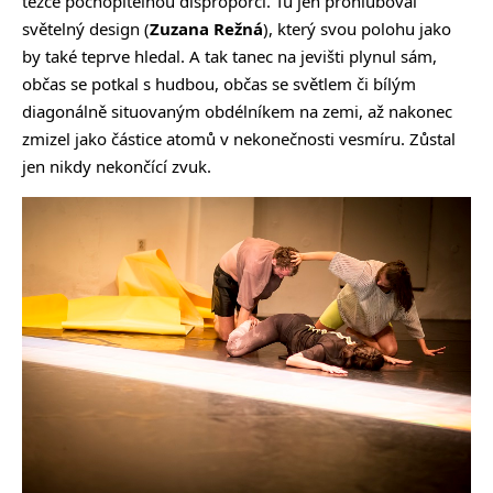
těžce pochopitelnou disproporci. Tu jen prohluboval
světelný design (
Zuzana Režná
), který svou polohu jako
by také teprve hledal. A tak tanec na jevišti plynul sám,
občas se potkal s hudbou, občas se světlem či bílým
diagonálně situovaným obdélníkem na zemi, až nakonec
zmizel jako částice atomů v nekonečnosti vesmíru. Zůstal
jen nikdy nekončící zvuk.