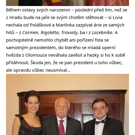
Během oslavy svých narozenin – poslední před tím, než se
z Hradu bude na jaře se svým chotěm stěhovat – si Livia
nechala od Poláškové a Martínka zazpívat árie ze samých
hitů – z
Carmen, Rigoletta, Traviaty
, ba i z
Lazebníka.
A
pochopitelně nemohlo chybět ani pořízení fota se
samotným prezidentem, do kterého se mladá operní
hvězda z Olomouce neváhala zavěsit a hezky si ho k sobě
přitáhnout. Škoda jen, že se pan prezident u toho vůbec,
ale opravdu vůbec neusmíval…