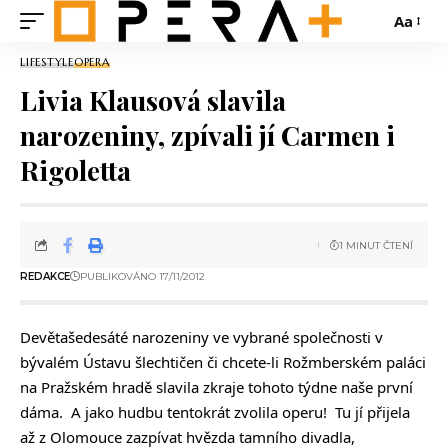
Aa
LIFESTYLE
OPERA
Livia Klausová slavila
narozeniny, zpívali jí Carmen i
Rigoletta
1 MINUT ČTENÍ
REDAKCE
PUBLIKOVÁNO 17/11/2012
Devětašedesáté narozeniny ve vybrané společnosti v
bývalém Ústavu šlechtičen či chcete-li Rožmberském paláci
na Pražském hradě slavila zkraje tohoto týdne naše první
dáma. A jako hudbu tentokrát zvolila operu! Tu jí přijela
až z Olomouce zazpívat hvězda tamního divadla,