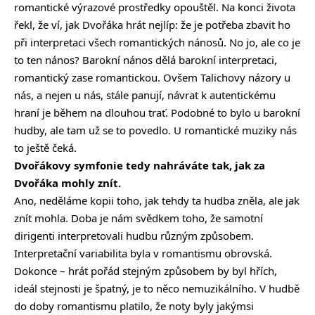
romantické výrazové prostředky opouštěl. Na konci života
řekl, že ví, jak Dvořáka hrát nejlíp: že je potřeba zbavit ho
při interpretaci všech romantických nánosů. No jo, ale co je
to ten nános? Barokní nános dělá barokní interpretaci,
romantický zase romantickou. Ovšem Talichovy názory u
nás, a nejen u nás, stále panují, návrat k autentickému
hraní je během na dlouhou trať. Podobné to bylo u barokní
hudby, ale tam už se to povedlo. U romantické muziky nás
to ještě čeká.
Dvořákovy symfonie tedy nahráváte tak, jak za
Dvořáka mohly znít.
Ano, neděláme kopii toho, jak tehdy ta hudba zněla, ale jak
znít mohla. Doba je nám svědkem toho, že samotní
dirigenti interpretovali hudbu různým způsobem.
Interpretační variabilita byla v romantismu obrovská.
Dokonce – hrát pořád stejným způsobem by byl hřích,
ideál stejnosti je špatný, je to něco nemuzikálního. V hudbě
do doby romantismu platilo, že noty byly jakýmsi