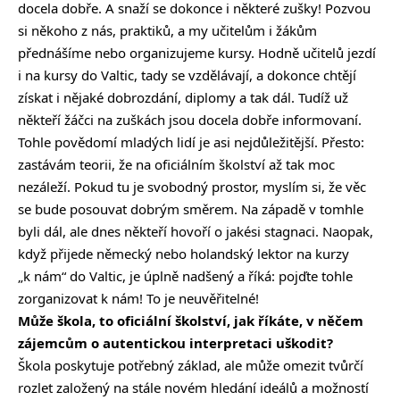
docela dobře. A snaží se dokonce i některé zušky! Pozvou
si někoho z nás, praktiků, a my učitelům i žákům
přednášíme nebo organizujeme kursy. Hodně učitelů jezdí
i na kursy do Valtic, tady se vzdělávají, a dokonce chtějí
získat i nějaké dobrozdání, diplomy a tak dál. Tudíž už
někteří žáčci na zuškách jsou docela dobře informovaní.
Tohle povědomí mladých lidí je asi nejdůležitější. Přesto:
zastávám teorii, že na oficiálním školství až tak moc
nezáleží. Pokud tu je svobodný prostor, myslím si, že věc
se bude posouvat dobrým směrem. Na západě v tomhle
byli dál, ale dnes někteří hovoří o jakési stagnaci. Naopak,
když přijede německý nebo holandský lektor na kurzy
„k nám“ do Valtic, je úplně nadšený a říká: pojďte tohle
zorganizovat k nám! To je neuvěřitelné!
Může škola, to oficiální školství, jak říkáte, v něčem
zájemcům o autentickou interpretaci uškodit?
Škola poskytuje potřebný základ, ale může omezit tvůrčí
rozlet založený na stále novém hledání ideálů a možností