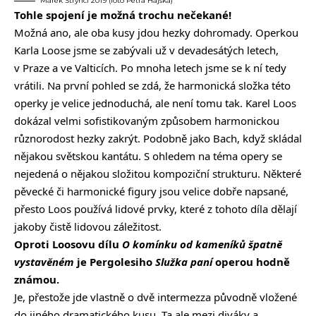
Marek Štryncl 2019 (foto Petra Hajská)
Tohle spojení je možná trochu nečekané!
Možná ano, ale oba kusy jdou hezky dohromady. Operkou
Karla Loose jsme se zabývali už v devadesátých letech,
v Praze a ve Valticích. Po mnoha letech jsme se k ní tedy
vrátili. Na první pohled se zdá, že harmonická složka této
operky je velice jednoduchá, ale není tomu tak. Karel Loos
dokázal velmi sofistikovaným způsobem harmonickou
různorodost hezky zakrýt. Podobně jako Bach, když skládal
nějakou světskou kantátu. S ohledem na téma opery se
nejedená o nějakou složitou kompoziční strukturu. Některé
pěvecké či harmonické figury jsou velice dobře napsané,
přesto Loos používá lidové prvky, které z tohoto díla dělají
jakoby čistě lidovou záležitost.
Oproti Loosovu dílu
O komínku od kameníků špatně
vystavěném
je Pergolesiho
Služka paní
operou hodně
známou.
Je, přestože jde vlastně o dvě intermezza původně vložené
do jiného dramatického kusu. Ta ale mezi diváky a