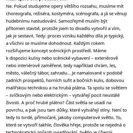
Ne. Pokud studujeme opery většího rozsahu, musíme mít
choreografa, režiséra, kostyméra, scénografa, a já se věnuji
hudebnímu nastudování. Samozřejmě musím být
přítomen stavbě, protože jsem to divadlo vytvořil a vím,
jak je sestavit. Tedy: proces vzniku každého díla je typický,
a všichni se musíme dohodnout. Každým rokem
rozšiřujeme koncept scénických prostředí. Máme
k dispozici kulisy nebo scénické vybavení – exteriérově
nebo interiérově zaměřené, tedy například chrám, les,
město, válečný tábor, zahradu… Je namalované v podobě
zadních prospektů, horních sufit a bočních kulis, dobovou
malířskou technikou a na hrubá plátna. Ta spolu se světlem
– svíčkovým nebo elektrickým – vytvářejí pocit neustálé
živosti. A proč hrubé plátno? Část světla se usadí na
povrchu, a pak jsou tam důlky, které vytvářejí stíny. Není to
tedy to tvrdé, přímočaré, jakoby computerové světlo. To,
které se vytvoří takhle, člověka hřeje, protože se nejedná o
technokratický způsob vyjadřování. Světlo je úžasný