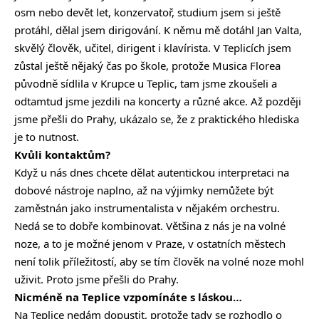
osm nebo devět let, konzervatoř, studium jsem si ještě
protáhl, dělal jsem dirigování. K němu mě dotáhl Jan Valta,
skvělý člověk, učitel, dirigent i klavírista. V Teplicích jsem
zůstal ještě nějaký čas po škole, protože Musica Florea
původně sídlila v Krupce u Teplic, tam jsme zkoušeli a
odtamtud jsme jezdili na koncerty a různé akce. Až později
jsme přešli do Prahy, ukázalo se, že z praktického hlediska
je to nutnost.
Kvůli kontaktům?
Když u nás dnes chcete dělat autentickou interpretaci na
dobové nástroje naplno, až na výjimky nemůžete být
zaměstnán jako instrumentalista v nějakém orchestru.
Nedá se to dobře kombinovat. Většina z nás je na volné
noze, a to je možné jenom v Praze, v ostatních městech
není tolik příležitostí, aby se tím člověk na volné noze mohl
uživit. Proto jsme přešli do Prahy.
Nicméně na Teplice vzpomínáte s láskou…
Na Teplice nedám dopustit, protože tady se rozhodlo o