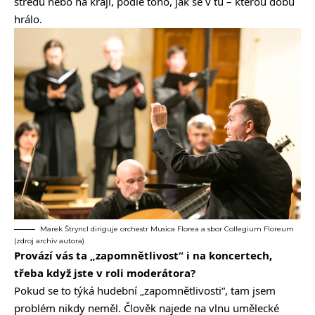
středu nebo na kraji, podle toho, jak se v tu – kterou dobu
hrálo.
Marek Štryncl diriguje orchestr Musica Florea a sbor Collegium Floreum
(zdroj archiv autora)
Provází vás ta „zapomnětlivost“ i na koncertech,
třeba když jste v roli moderátora?
Pokud se to týká hudební „zapomnětlivosti“, tam jsem
problém nikdy neměl. Člověk najede na vlnu umělecké