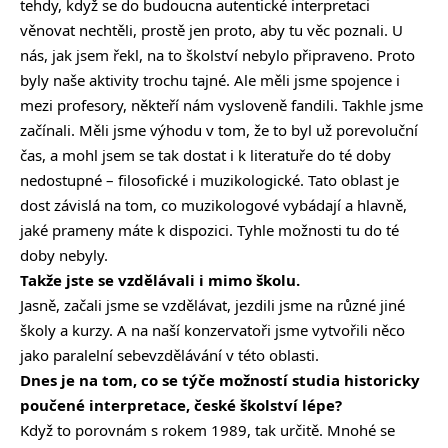
tehdy, když se do budoucna autentické interpretaci
věnovat nechtěli, prostě jen proto, aby tu věc poznali. U
nás, jak jsem řekl, na to školství nebylo připraveno. Proto
byly naše aktivity trochu tajné. Ale měli jsme spojence i
mezi profesory, někteří nám vysloveně fandili. Takhle jsme
začínali. Měli jsme výhodu v tom, že to byl už porevoluční
čas, a mohl jsem se tak dostat i k literatuře do té doby
nedostupné – filosofické i muzikologické. Tato oblast je
dost závislá na tom, co muzikologové vybádají a hlavně,
jaké prameny máte k dispozici. Tyhle možnosti tu do té
doby nebyly.
Takže jste se vzdělávali i mimo školu.
Jasně, začali jsme se vzdělávat, jezdili jsme na různé jiné
školy a kurzy. A na naší konzervatoři jsme vytvořili něco
jako paralelní sebevzdělávání v této oblasti.
Dnes je na tom, co se týče možností studia historicky
poučené interpretace, české školství lépe?
Když to porovnám s rokem 1989, tak určitě. Mnohé se