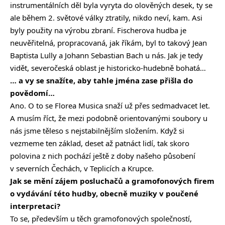
instrumentálních děl byla vyryta do olověných desek, ty se
ale během 2. světové války ztratily, nikdo neví, kam. Asi
byly použity na výrobu zbraní. Fischerova hudba je
neuvěřitelná, propracovaná, jak říkám, byl to takový Jean
Baptista Lully a Johann Sebastian Bach u nás. Jak je tedy
vidět, severočeská oblast je historicko-hudebně bohatá…
… a vy se snažíte, aby tahle jména zase přišla do
povědomí…
Ano. O to se Florea Musica snaží už přes sedmadvacet let.
A musím říct, že mezi podobně orientovanými soubory u
nás jsme těleso s nejstabilnějším složením. Když si
vezmeme ten základ, deset až patnáct lidí, tak skoro
polovina z nich pochází ještě z doby našeho působení
v severních Čechách, v Teplicích a Krupce.
Jak se mění zájem posluchačů a gramofonových firem
o vydávání této hudby, obecně muziky v poučené
interpretaci?
To se, především u těch gramofonových společností,