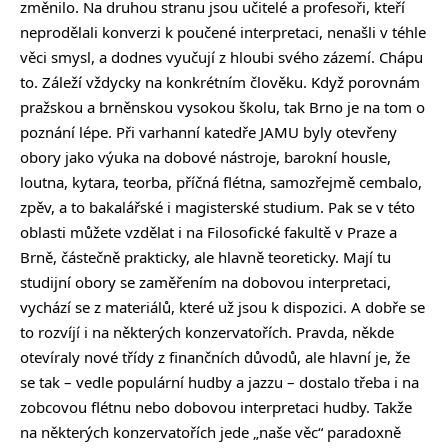
změnilo. Na druhou stranu jsou učitelé a profesoři, kteří
neprodělali konverzi k poučené interpretaci, nenašli v téhle
věci smysl, a dodnes vyučují z hloubi svého zázemí. Chápu
to. Záleží vždycky na konkrétním člověku. Když porovnám
pražskou a brněnskou vysokou školu, tak Brno je na tom o
poznání lépe. Při varhanní katedře JAMU byly otevřeny
obory jako výuka na dobové nástroje, barokní housle,
loutna, kytara, teorba, příčná flétna, samozřejmě cembalo,
zpěv, a to bakalářské i magisterské studium. Pak se v této
oblasti můžete vzdělat i na Filosofické fakultě v Praze a
Brně, částečně prakticky, ale hlavně teoreticky. Mají tu
studijní obory se zaměřením na dobovou interpretaci,
vychází se z materiálů, které už jsou k dispozici. A dobře se
to rozvíjí i na některých konzervatořích. Pravda, někde
otevíraly nové třídy z finančních důvodů, ale hlavní je, že
se tak – vedle populární hudby a jazzu – dostalo třeba i na
zobcovou flétnu nebo dobovou interpretaci hudby. Takže
na některých konzervatořích jede „naše věc“ paradoxně