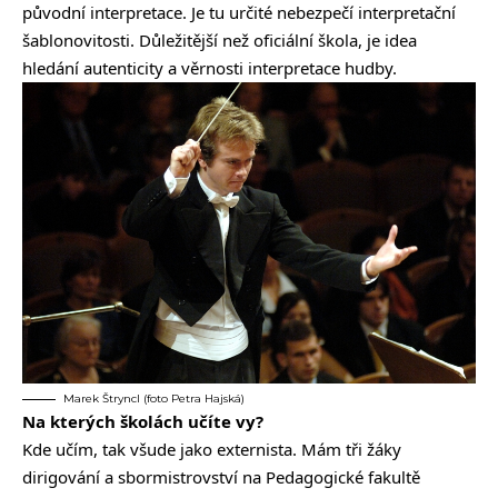
původní interpretace. Je tu určité nebezpečí interpretační
šablonovitosti. Důležitější než oficiální škola, je idea
hledání autenticity a věrnosti interpretace hudby.
Marek Štryncl (foto Petra Hajská)
Na kterých školách učíte vy?
Kde učím, tak všude jako externista. Mám tři žáky
dirigování a sbormistrovství na Pedagogické fakultě