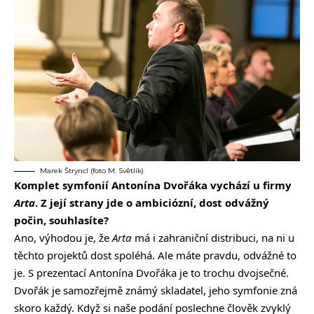
Marek Štryncl (foto M. Světlík)
Komplet symfonií Antonína Dvořáka vychází u firmy
Arta
. Z její strany jde o ambiciózní, dost odvážný
počin, souhlasíte?
Ano, výhodou je, že
Arta
má i zahraniční distribuci, na ni u
těchto projektů dost spoléhá. Ale máte pravdu, odvážné to
je. S prezentací Antonína Dvořáka je to trochu dvojsečné.
Dvořák je samozřejmě známý skladatel, jeho symfonie zná
skoro každý. Když si naše podání poslechne člověk zvyklý