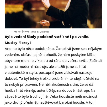
Marek Štryncl (foto p. Vrabec)
Bylo vedení školy podobně vstřícné i po vzniku
Musicy Florey?
Ano, to bylo něco podobného. Častokrát jsme se s nějakým
vedením, občas i tajně, dohodli, že nám poskytne klíče,
abychom mohli o víkendu od rána do večera cvičit. Začínali
jsme na moderní nástroje, ale snažili jsme se hrát
v autentickém stylu, postupně jsme získávali nástroje
dobové. To byl tehdy trošku problém – tehdejší učitelé na
to nebyli připraveni. Neměli zkušenosti s tím, že se dá
hudba hrát věrněji, autentičtěji, na dobové nástroje. Na
západě to bylo trochu jiné, třeba houslisté měli možnost
jako druhý předmět navštěvovat barokní housle. A to i