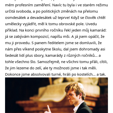
mém profesním zaměření. Navíc tu byla i ve starém režimu
určitá svoboda, a po politických změnách na přelomu
osmdesátek a devadesátek už teprve! Když se člověk chtěl
umělecky vyjádřit, měl k tomu obrovské pole. Uvedu
příklad. Na konci prvního ročníku řekl jeden můj kamarád:
já se zabývám kompozicí, napíšu mši. A já jsem opáčil, že
mu ji provedu. S panem ředitelem jsme se domluvili, že
nám přes víkend poskytne školu, dal jsem dohromady asi
šedesát lidí plus sbory, kamarády z různých ročníků… a
tohle všechno šlo. Samozřejmě, ne všichni tomu přáli, cítili,
že jim lezeme do zelí, ale ty možnosti jsme i tak měli.
Dokonce jsme absolvovali turné, hráli po kostelích… a tak.