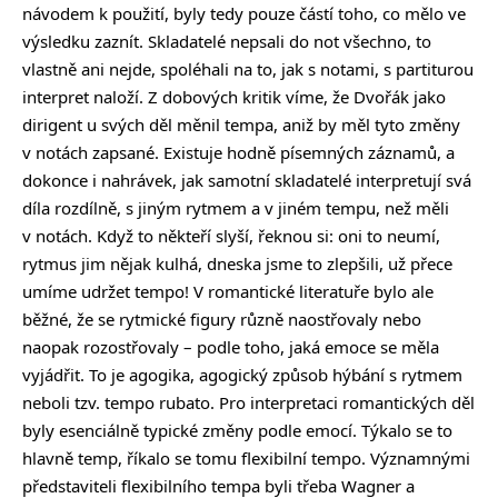
návodem k použití, byly tedy pouze částí toho, co mělo ve
výsledku zaznít. Skladatelé nepsali do not všechno, to
vlastně ani nejde, spoléhali na to, jak s notami, s partiturou
interpret naloží. Z dobových kritik víme, že Dvořák jako
dirigent u svých děl měnil tempa, aniž by měl tyto změny
v notách zapsané. Existuje hodně písemných záznamů, a
dokonce i nahrávek, jak samotní skladatelé interpretují svá
díla rozdílně, s jiným rytmem a v jiném tempu, než měli
v notách. Když to někteří slyší, řeknou si: oni to neumí,
rytmus jim nějak kulhá, dneska jsme to zlepšili, už přece
umíme udržet tempo! V romantické literatuře bylo ale
běžné, že se rytmické figury různě naostřovaly nebo
naopak rozostřovaly – podle toho, jaká emoce se měla
vyjádřit. To je agogika, agogický způsob hýbání s rytmem
neboli tzv. tempo rubato. Pro interpretaci romantických děl
byly esenciálně typické změny podle emocí. Týkalo se to
hlavně temp, říkalo se tomu flexibilní tempo. Významnými
představiteli flexibilního tempa byli třeba Wagner a