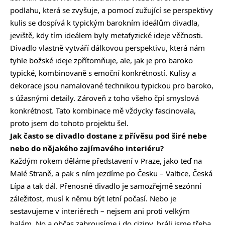
podlahu, která se zvyšuje, a pomocí zužující se perspektivy
kulis se dospívá k typickým barokním ideálům divadla,
jeviště, kdy tím ideálem byly metafyzické ideje věčnosti.
Divadlo vlastně vytváří dálkovou perspektivu, která nám
tyhle božské ideje zpřítomňuje, ale, jak je pro baroko
typické, kombinovaně s emoční konkrétností. Kulisy a
dekorace jsou namalované technikou typickou pro baroko,
s úžasnými detaily. Zároveň z toho všeho čpí smyslová
konkrétnost. Tato kombinace mě vždycky fascinovala,
proto jsem do tohoto projektu šel.
Jak často se divadlo dostane z přívěsu pod širé nebe
nebo do nějakého zajímavého interiéru?
Každým rokem děláme představení v Praze, jako teď na
Malé Straně, a pak s ním jezdíme po Česku – Valtice, Česká
Lípa a tak dál. Přenosné divadlo je samozřejmě sezónní
záležitost, musí k němu být letní počasí. Nebo je
sestavujeme v interiérech – nejsem ani proti velkým
halám. No a občas zabrousíme i do ciziny, hráli jsme třeba