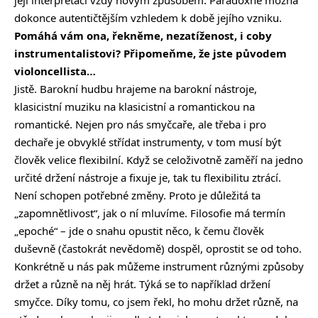
dokonce autentičtějším vzhledem k době jejího vzniku.
Pomáhá vám ona, řekněme, nezatíženost, i coby
instrumentalistovi? Připomeňme, že jste původem
violoncellista…
Jistě. Barokní hudbu hrajeme na barokní nástroje,
klasicistní muziku na klasicistní a romantickou na
romantické. Nejen pro nás smyčcaře, ale třeba i pro
dechaře je obvyklé střídat instrumenty, v tom musí být
člověk velice flexibilní. Když se celoživotně zaměří na jedno
určité držení nástroje a fixuje je, tak tu flexibilitu ztrácí.
Není schopen potřebné změny. Proto je důležitá ta
„zapomnětlivost“, jak o ní mluvíme. Filosofie má termín
„epoché“ – jde o snahu opustit něco, k čemu člověk
duševně (častokrát nevědomě) dospěl, oprostit se od toho.
Konkrétně u nás pak můžeme instrument různými způsoby
držet a různě na něj hrát. Týká se to například držení
smyčce. Díky tomu, co jsem řekl, ho mohu držet různě, na