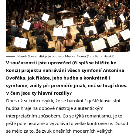
Marek Štryncl diriguje orchestr Musica Florea (foto Petra Hajská)
V současnosti jste uprostřed (či spíš se blížíte ke
konci) projektu nahrávání všech symfonií Antonína
Dvořáka. Jak říkáte, jeho hudba a konkrétně i
symfonie, zněly při premiéře jinak, než se hrají dnes.
V čem jsou ty hlavní rozdíly?
Dnes už si kritici zvykli, že se barokní či ještě klasicistní
hudba hraje na dobové nástroje a autentickým
interpretačním způsobem. Co se týká romantismu, je to
ještě pole neorané a vyvolává to velké kontroverze. Dosud
se mělo za to, že zvuk dnešních moderních velkých