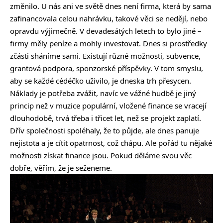
změnilo. U nás ani ve světě dnes není firma, která by sama
zafinancovala celou nahrávku, takové věci se nedějí, nebo
opravdu výjimečně. V devadesátých letech to bylo jiné –
firmy měly peníze a mohly investovat. Dnes si prostředky
zčásti sháníme sami. Existují různé možnosti, subvence,
grantová podpora, sponzorské příspěvky. V tom smyslu,
aby se každé cédéčko uživilo, je dneska trh přesycen.
Náklady je potřeba zvážit, navíc ve vážné hudbě je jiný
princip než v muzice populární, vložené finance se vracejí
dlouhodobě, trvá třeba i třicet let, než se projekt zaplatí.
Dřív společnosti spoléhaly, že to půjde, ale dnes panuje
nejistota a je cítit opatrnost, což chápu. Ale pořád tu nějaké
možnosti získat finance jsou. Pokud děláme svou věc
dobře, věřím, že je seženeme.