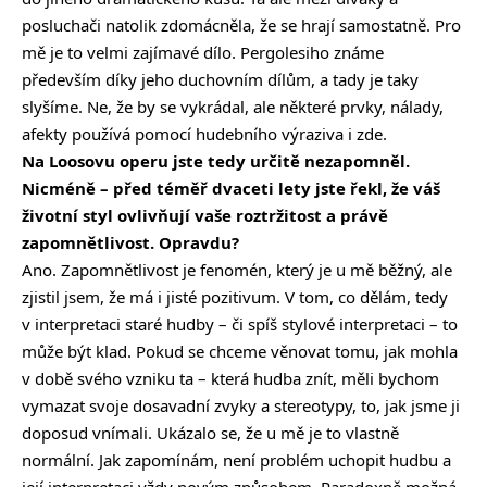
posluchači natolik zdomácněla, že se hrají samostatně. Pro
mě je to velmi zajímavé dílo. Pergolesiho známe
především díky jeho duchovním dílům, a tady je taky
slyšíme. Ne, že by se vykrádal, ale některé prvky, nálady,
afekty používá pomocí hudebního výraziva i zde.
Na Loosovu operu jste tedy určitě nezapomněl.
Nicméně – před téměř dvaceti lety jste řekl, že váš
životní styl ovlivňují vaše roztržitost a právě
zapomnětlivost. Opravdu?
Ano. Zapomnětlivost je fenomén, který je u mě běžný, ale
zjistil jsem, že má i jisté pozitivum. V tom, co dělám, tedy
v interpretaci staré hudby – či spíš stylové interpretaci – to
může být klad. Pokud se chceme věnovat tomu, jak mohla
v době svého vzniku ta – která hudba znít, měli bychom
vymazat svoje dosavadní zvyky a stereotypy, to, jak jsme ji
doposud vnímali. Ukázalo se, že u mě je to vlastně
normální. Jak zapomínám, není problém uchopit hudbu a
její interpretaci vždy novým způsobem. Paradoxně možná