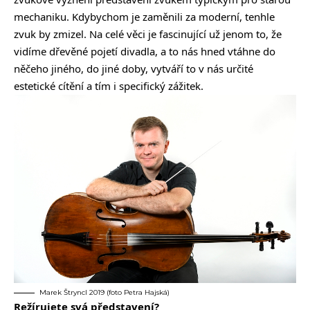
mechaniku. Kdybychom je zaměnili za moderní, tenhle
zvuk by zmizel. Na celé věci je fascinující už jenom to, že
vidíme dřevěné pojetí divadla, a to nás hned vtáhne do
něčeho jiného, do jiné doby, vytváří to v nás určité
estetické cítění a tím i specifický zážitek.
Marek Štryncl 2019 (foto Petra Hajská)
Režírujete svá představení?