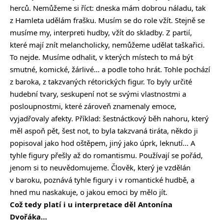
herců. Nemůžeme si říct: dneska mám dobrou náladu, tak
z Hamleta udělám frašku. Musím se do role vžít. Stejně se
musíme my, interpreti hudby, vžít do skladby. Z partií,
které mají znít melancholicky, nemůžeme udělat taškařici.
To nejde. Musíme odhalit, v kterých místech to má být
smutné, komické, žárlivé… a podle toho hrát. Tohle pochází
z baroka, z takzvaných rétorických figur. To byly určité
hudební tvary, seskupení not se svými vlastnostmi a
posloupnostmi, které zároveň znamenaly emoce,
vyjadřovaly afekty. Příklad: šestnáctkový běh nahoru, který
měl aspoň pět, šest not, to byla takzvaná tiráta, někdo ji
popisoval jako hod oštěpem, jiný jako úprk, leknutí… A
tyhle figury přešly až do romantismu. Používají se pořád,
jenom si to neuvědomujeme. Člověk, který je vzdělán
v baroku, poznává tyhle figury i v romantické hudbě, a
hned mu naskakuje, o jakou emoci by mělo jít.
Což tedy platí i u interpretace děl Antonína
Dvořáka…