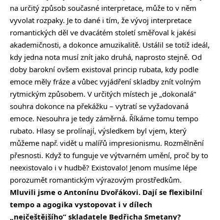
na určitý způsob současné interpretace, může to v něm
vyvolat rozpaky. Je to dané i tím, že vývoj interpretace
romantických děl ve dvacátém století směřoval k jakési
akademičnosti, a dokonce amuzikalitě. Ustálil se totiž ideál,
kdy jedna nota musí znít jako druhá, naprosto stejně. Od
doby barokní ovšem existoval princip rubata, kdy podle
emoce měly fráze a vůbec vyjádření skladby znít volným
rytmickým způsobem. V určitých místech je „dokonalá“
souhra dokonce na překážku – vytratí se vyžadovaná
emoce. Nesouhra je tedy záměrná. Říkáme tomu tempo
rubato. Hlasy se prolínají, výsledkem byl vjem, který
můžeme např. vidět u malířů impresionismu. Rozmělnění
přesnosti. Když to funguje ve výtvarném umění, proč by to
neexistovalo i v hudbě? Existovalo! Jenom musíme lépe
porozumět romantickým výrazovým prostředkům.
Mluvili jsme o Antonínu Dvořákovi. Dají se flexibilní
tempo a agogika vystopovat i v dílech
„nejčeštějšího“ skladatele Bedřicha Smetany?