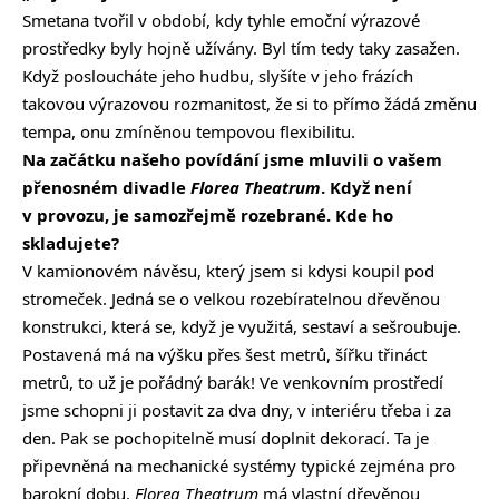
Smetana tvořil v období, kdy tyhle emoční výrazové
prostředky byly hojně užívány. Byl tím tedy taky zasažen.
Když posloucháte jeho hudbu, slyšíte v jeho frázích
takovou výrazovou rozmanitost, že si to přímo žádá změnu
tempa, onu zmíněnou tempovou flexibilitu.
Na začátku našeho povídání jsme mluvili o vašem
přenosném divadle
Florea Theatrum
. Když není
v provozu, je samozřejmě rozebrané. Kde ho
skladujete?
V kamionovém návěsu, který jsem si kdysi koupil pod
stromeček. Jedná se o velkou rozebíratelnou dřevěnou
konstrukci, která se, když je využitá, sestaví a sešroubuje.
Postavená má na výšku přes šest metrů, šířku třináct
metrů, to už je pořádný barák! Ve venkovním prostředí
jsme schopni ji postavit za dva dny, v interiéru třeba i za
den. Pak se pochopitelně musí doplnit dekorací. Ta je
připevněná na mechanické systémy typické zejména pro
barokní dobu.
Florea Theatrum
má vlastní dřevěnou