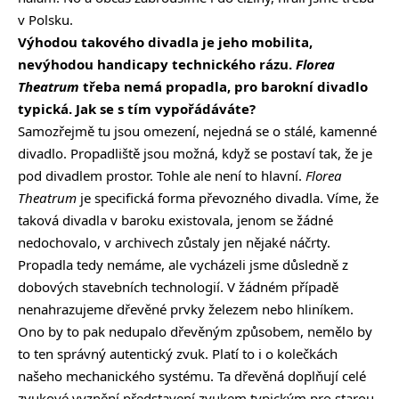
v Polsku.
Výhodou takového divadla je jeho mobilita,
nevýhodou handicapy technického rázu.
Florea
Theatrum
třeba nemá propadla, pro barokní divadlo
typická. Jak se s tím vypořádáváte?
Samozřejmě tu jsou omezení, nejedná se o stálé, kamenné
divadlo. Propadliště jsou možná, když se postaví tak, že je
pod divadlem prostor. Tohle ale není to hlavní.
Florea
Theatrum
je specifická forma převozného divadla. Víme, že
taková divadla v baroku existovala, jenom se žádné
nedochovalo, v archivech zůstaly jen nějaké náčrty.
Propadla tedy nemáme, ale vycházeli jsme důsledně z
dobových stavebních technologií. V žádném případě
nenahrazujeme dřevěné prvky železem nebo hliníkem.
Ono by to pak nedupalo dřevěným způsobem, nemělo by
to ten správný autentický zvuk. Platí to i o kolečkách
našeho mechanického systému. Ta dřevěná doplňují celé
zvukové vyznění představení zvukem typickým pro starou