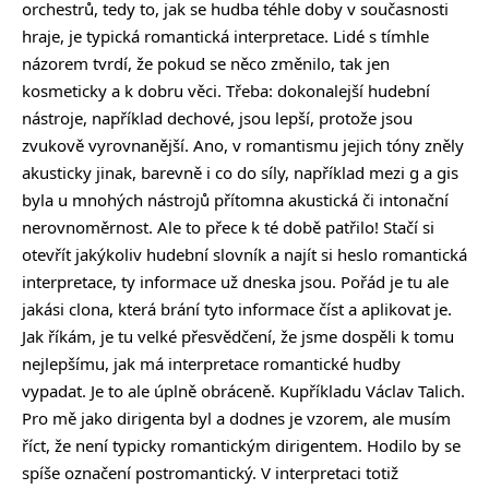
orchestrů, tedy to, jak se hudba téhle doby v současnosti
hraje, je typická romantická interpretace. Lidé s tímhle
názorem tvrdí, že pokud se něco změnilo, tak jen
kosmeticky a k dobru věci. Třeba: dokonalejší hudební
nástroje, například dechové, jsou lepší, protože jsou
zvukově vyrovnanější. Ano, v romantismu jejich tóny zněly
akusticky jinak, barevně i co do síly, například mezi g a gis
byla u mnohých nástrojů přítomna akustická či intonační
nerovnoměrnost. Ale to přece k té době patřilo! Stačí si
otevřít jakýkoliv hudební slovník a najít si heslo romantická
interpretace, ty informace už dneska jsou. Pořád je tu ale
jakási clona, která brání tyto informace číst a aplikovat je.
Jak říkám, je tu velké přesvědčení, že jsme dospěli k tomu
nejlepšímu, jak má interpretace romantické hudby
vypadat. Je to ale úplně obráceně. Kupříkladu Václav Talich.
Pro mě jako dirigenta byl a dodnes je vzorem, ale musím
říct, že není typicky romantickým dirigentem. Hodilo by se
spíše označení postromantický. V interpretaci totiž