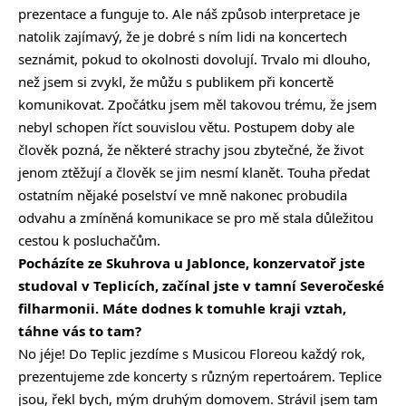
prezentace a funguje to. Ale náš způsob interpretace je
natolik zajímavý, že je dobré s ním lidi na koncertech
seznámit, pokud to okolnosti dovolují. Trvalo mi dlouho,
než jsem si zvykl, že můžu s publikem při koncertě
komunikovat. Zpočátku jsem měl takovou trému, že jsem
nebyl schopen říct souvislou větu. Postupem doby ale
člověk pozná, že některé strachy jsou zbytečné, že život
jenom ztěžují a člověk se jim nesmí klanět. Touha předat
ostatním nějaké poselství ve mně nakonec probudila
odvahu a zmíněná komunikace se pro mě stala důležitou
cestou k posluchačům.
Pocházíte ze Skuhrova u Jablonce, konzervatoř jste
studoval v Teplicích, začínal jste v tamní Severočeské
filharmonii. Máte dodnes k tomuhle kraji vztah,
táhne vás to tam?
No jéje! Do Teplic jezdíme s Musicou Floreou každý rok,
prezentujeme zde koncerty s různým repertoárem. Teplice
jsou, řekl bych, mým druhým domovem. Strávil jsem tam