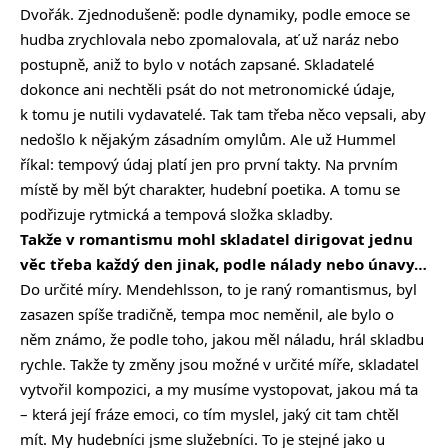
Dvořák. Zjednodušeně: podle dynamiky, podle emoce se
hudba zrychlovala nebo zpomalovala, ať už naráz nebo
postupně, aniž to bylo v notách zapsané. Skladatelé
dokonce ani nechtěli psát do not metronomické údaje,
k tomu je nutili vydavatelé. Tak tam třeba něco vepsali, aby
nedošlo k nějakým zásadním omylům. Ale už Hummel
říkal: tempový údaj platí jen pro první takty. Na prvním
místě by měl být charakter, hudební poetika. A tomu se
podřizuje rytmická a tempová složka skladby.
Takže v romantismu mohl skladatel dirigovat jednu
věc třeba každý den jinak, podle nálady nebo únavy…
Do určité míry. Mendehlsson, to je raný romantismus, byl
zasazen spíše tradičně, tempa moc neměnil, ale bylo o
něm známo, že podle toho, jakou měl náladu, hrál skladbu
rychle. Takže ty změny jsou možné v určité míře, skladatel
vytvořil kompozici, a my musíme vystopovat, jakou má ta
– která její fráze emoci, co tím myslel, jaký cit tam chtěl
mít. My hudebníci jsme služebníci. To je stejné jako u