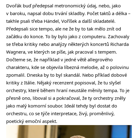
Dvořák buď předepsal metronomický údaj, nebo, jako
v baroku, napsal dobu trvání skladby. Počet taktů a délka –
takhle psali třeba Händel, Voříšek a další skladatelé.
Předepsali sice tempo, ale ne že by to tak mělo znít od
začátku do konce. To by bylo jako z computeru. Zachovaly
se třeba kritiky nebo analýzy některých koncertů Richarda
Wagnera, ve kterých se píše, jak pracoval s tempem.
Dočteme se, že například v jedné větě allegrového
charakteru, kde se objevila líbezná melodie, až o polovinu
zpomalil. Dneska by to byl skandál. Nebo příklad dobové
kritiky z Itálie. Nějaký recenzent popisoval, že tu slyšel
orchestry, které během hraní neustále měnily tempa. To je
přesně ono, liboval si a pokračoval, že ty orchestry zněly
jako malý komorní soubor. Ideál tehdy byl dostat do
orchestru, co se týče interpretace, živý, proměnlivý,
poetický emoční aspekt.