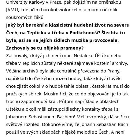
Univerzity Karlovy v Praze, pak dojíždím na brněnskou
JAMU, kde učím barokní violoncello, a mám i několik
soukromých žáků.
Jaký byl barokní a klasicistní hudební život na severu
Čech, na Teplicku a třeba v Podkrkonoší? Šlechta tu
byla, asi se na jejích sídlech muzika provozovala.
Zachovaly se tu nějaké prameny?
Zachovaly, i když jich není moc. Nedaleko Úštěku nebo
třeba v Teplicích zůstaly některé zajímavé kostelní archivy.
Většina archivů byla ale centrálně převezena do Prahy,
například do Českého muzea hudby, takže když člověk
chce zjistit cokoliv o hudbě téhle oblasti, častokrát musí do
pražských sbírek. Musím říct, že co do objevování je to tak
trochu zapomenutý kraj. Přitom například v oblastech
Úštěku a okolí měli zástupci šlechty kontakty třeba i s
Johannem Sebastianem Bachem! Měli evropský, dá se říci i
světový rozhled. Dokonce víme, že Johann Sebastian Bach
použil ve svých skladbách nějaké melodie z Čech. A není