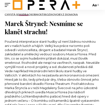
Aa
CHYSTÁ SE
HUDBA
OSOBNOSTI
ROZHOVORY
Z DOMOVA
Marek Štryncl: Nesmíme se
klanět strachu!
Poučená interpretace staré hudby už není žádnou novinkou
ani v našich luzích a hájích. Velký kus práce na tomto poli
odvedl i violoncellista, dirigent a badatel Marek Štryncl,
zakladatel a umělecký vedoucí souboru Musica Florea. Před
tím, co se svými hudebními přáteli dokázal, musí člověk
smeknout. Rozhodně ale nespí na vavřínech, naopak. Neustále
vymýšlí nové a nové projekty a své zkušenosti předává dál.
Vede například Mezinárodní letní školu staré hudby ve
Valticích. V aktivitách ho nezastavila ani koronavirová omezení.
Hned jak to šlo, tedy před pár dny, třeba obnovilo činnost jeho
přenosné barokní divadlo Florea Theatrum. Pod taktovkou
Marka Štryncla a v režii Magdaleny Švecové na jeho úzkostně
dřevěných prknech uvedla Musica Florea (na nádvoří
pražského Lichtenštejnského paláce) hned dvě opery v
jednom večeru – O komínku od kameníků špatně vystaveném
od Karla Jana Loose a Služku paní, dílo Giovanniho Baptisty