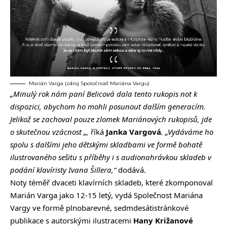
Marián Varga (zdroj Spoločnosť Mariána Vargu)
„Minulý rok nám paní Belicová dala tento rukopis not k
dispozici, abychom ho mohli posunout dalším generacím.
Jelikož se zachoval pouze zlomek Mariánových rukopisů, jde
o skutečnou vzácnost „,
říká
Janka Vargová
. „Vydáváme ho
spolu s dalšími jeho dětskými skladbami ve formě bohatě
ilustrovaného sešitu s příběhy i s audionahrávkou skladeb v
podání klavíristy Ivana Šillera,“
dodává.
Noty téměř dvaceti klavírních skladeb, které zkomponoval
Marián Varga jako 12-15 letý, vydá Společnost Mariána
Vargy ve formě plnobarevné, ​​sedmdesátistránkové
publikace s autorskými ilustracemi
Hany Križanové