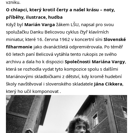
vzniku.
O chlapci, který krotil čerty a našel krásu – noty,
příběhy, ilustrace, hudba
Když byl
Marián Varga
žákem LŠU, napsal pro svou
spolužačku Danku Belicovou cyklus čtyř klavírních
miniatur, které 16. června 1962 v koncertní síni
Slovenské
filharmonie
jako dvanáctiletá odpremiérovala. Po téměř
60 letech paní Belicová vytáhla tento rukopis ze svého
archivu a dala ho k dispozici
Společnosti Mariána Vargy
,
která se rozhodla vydat tyto kompozice spolu s dalšími
Mariánovými skladbičkami z dětství, kdy kromě hudební
školy navštěvoval i slovenského skladatele
Jána Cikkera
,
který ho učil komponovat .