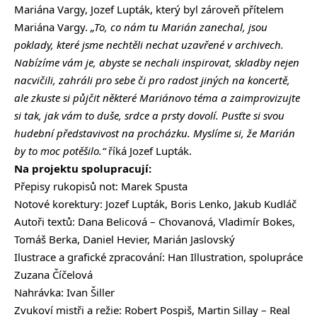
Mariána Vargy, Jozef Lupták, který byl zároveň přítelem
Mariána Vargy.
„To, co nám tu Marián zanechal, jsou
poklady, které jsme nechtěli nechat uzavřené v archivech.
Nabízíme vám je, abyste se nechali inspirovat, skladby nejen
nacvičili, zahráli pro sebe či pro radost jiných na koncertě,
ale zkuste si půjčit některé Mariánovo téma a zaimprovizujte
si tak, jak vám to duše, srdce a prsty dovolí. Pusťte si svou
hudební představivost na procházku. Myslíme si, že Marián
by to moc potěšilo.“
říká Jozef Lupták.
Na projektu spolupracují:
Přepisy rukopisů not: Marek Spusta
Notové korektury: Jozef Lupták, Boris Lenko, Jakub Kudláč
Autoři textů: Dana Belicová – Chovanová, Vladimír Bokes,
Tomáš Berka, Daniel Hevier, Marián Jaslovský
Ilustrace a grafické zpracování: Han Illustration, spolupráce
Zuzana Číčelová
Nahrávka: Ivan Šiller
Zvukoví mistři a režie: Robert Pospiš, Martin Sillay – Real