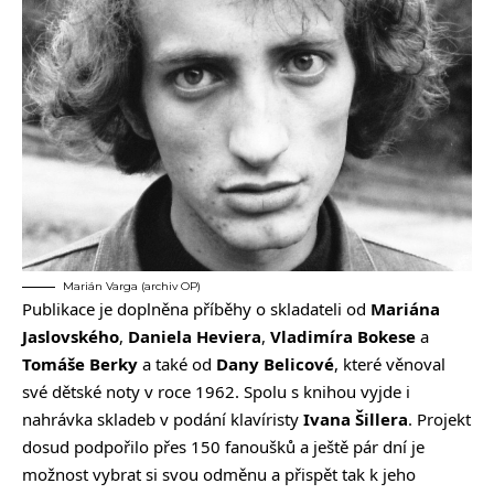
Marián Varga (archiv OP)
Publikace je doplněna příběhy o skladateli od
Mariána
Jaslovského
,
Daniela Heviera
,
Vladimíra Bokese
a
Tomáše Berky
a také od
Dany Belicové
, které věnoval
své dětské noty v roce 1962. Spolu s knihou vyjde i
nahrávka skladeb v podání klavíristy
Ivana Šillera
.
Projekt
dosud podpořilo přes 150 fanoušků a ještě pár dní je
možnost vybrat si svou odměnu a přispět tak k jeho