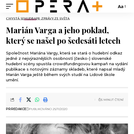
Aa
CHYSTÁ SE
HUDBA
PR ZPRÁVY
ZE SVĚTA
Marián Varga a jeho poklad,
který se našel po šedesáti letech
Společnost Mariána Vargy, která se stará o hudební odkaz
jedné z nejvýraznějších osobností (česko-) slovenské
hudební scény spustila crowdfundingovou kampaň na vydání
publikace s notovými záznamy skladeb, které napsal mladý
Marián Varga ještě během svých studií na Lidové škole
umění.
5 MINUT ČTENÍ
PR
REDAKCE
PUBLIKOVÁNO 25/11/2020