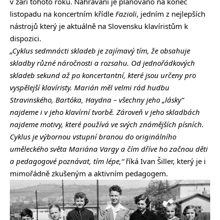
v září tohoto roku. Nahrávání je plánováno na konec
listopadu na koncertním křídle
Fazioli
, jedním z nejlepších
nástrojů který je aktuálně na Slovensku klavíristům k
dispozici.
„Cyklus sedmnácti skladeb je zajímavý tím, že obsahuje
skladby různé náročnosti a rozsahu. Od jednořádkových
skladeb sekund až po koncertantní, které jsou určeny pro
vyspělejší klavíristy. Marián měl velmi rád hudbu
Stravinského, Bartóka, Haydna – všechny jeho „lásky“
najdeme i v jeho klavírní tvorbě. Zároveň v jeho skladbách
najdeme motivy, které používá ve svých známějších písních.
Cyklus je výbornou vstupní branou do originálního
uměleckého světa Mariána Vargy a čím dříve ho začnou děti
a pedagogové poznávat, tím lépe,“
říká Ivan Šiller, který je i
mimořádně zkušeným a aktivním pedagogem.