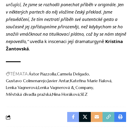
určující, že jsme se rozhodli ponechat příběh v originále. Jen
v některých partech do něj vložíme český překlad. Jsme
přesvědčení, že tím neztratí příběh své autentické gesto a
současně jej zpřístupníme přirozeněji, než kdybychom se ho
snažili vmáčknout na titulkovací plátno, což by se nám stejně
nepovedlo,“
uvedla k inscenaci její dramaturgyně
Kristina
Žantovská
.
TÉMATA
Ástor Piazzolla
Carmela Delgado
Gustavo Colmenarejo
Javier Antar
Kateřina Marie Fialová
Lenka Vagnerová
Lenka Vagnerová & Company
Městská divadla pražská
Nina Horáková
SEZ