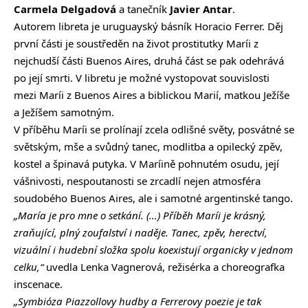
Carmela Delgadová
a tanečník
Javier Antar
.
Autorem libreta je uruguayský básník Horacio Ferrer. Děj
první části je soustředěn na život prostitutky Maríi z
nejchudší části Buenos Aires, druhá část se pak odehrává
po její smrti. V libretu je možné vystopovat souvislosti
mezi Maríi z Buenos Aires a biblickou Marií, matkou Ježíše
a Ježíšem samotným.
V příběhu Maríi se prolínají zcela odlišné světy, posvátné se
světským, mše a svůdný tanec, modlitba a opilecký zpěv,
kostel a špinavá putyka. V Maríině pohnutém osudu, její
vášnivosti, nespoutanosti se zrcadlí nejen atmosféra
soudobého Buenos Aires, ale i samotné argentinské tango.
„María je pro mne o setkání. (…) Příběh Maríi je krásný,
zraňující, plný zoufalství i naděje. Tanec, zpěv, herectví,
vizuální i hudební složka spolu koexistují organicky v jednom
celku,“
uvedla Lenka Vagnerová, režisérka a choreografka
inscenace.
„Symbióza Piazzollovy hudby a Ferrerovy poezie je tak