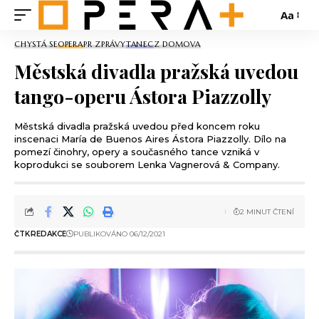
Aa
CHYSTÁ SE
OPERA
PR ZPRÁVY
TANEC
Z DOMOVA
Městská divadla pražská uvedou
tango-operu Ástora Piazzolly
Městská divadla pražská uvedou před koncem roku
inscenaci María de Buenos Aires Ástora Piazzolly. Dílo na
pomezí činohry, opery a současného tance vzniká v
koprodukci se souborem Lenka Vagnerová & Company.
2 MINUT ČTENÍ
ČTK
REDAKCE
PUBLIKOVÁNO 06/12/2021