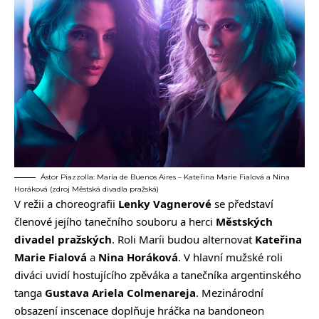
Ástor Piazzolla: María de Buenos Aires – Kateřina Marie Fialová a Nina
Horáková (zdroj Městská divadla pražská)
V režii a choreografii
Lenky Vagnerové
se představí
členové jejího tanečního souboru a herci
Městských
divadel pražských
. Roli Maríi budou alternovat
Kateřina
Marie Fialová
a
Nina Horáková
. V hlavní mužské roli
diváci uvidí hostujícího zpěváka a tanečníka argentinského
tanga
Gustava Ariela Colmenareja
. Mezinárodní
obsazení inscenace doplňuje hráčka na bandoneon