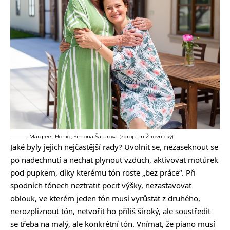
Margreet Honig, Simona Šaturová (zdroj Jan Žirovnický)
Jaké byly jejich nejčastější rady? Uvolnit se, nezaseknout se
po nadechnutí a nechat plynout vzduch, aktivovat motůrek
pod pupkem, díky kterému tón roste „bez práce“. Při
spodních tónech neztratit pocit výšky, nezastavovat
oblouk, ve kterém jeden tón musí vyrůstat z druhého,
nerozpliznout tón, netvořit ho příliš široký, ale soustředit
se třeba na malý, ale konkrétní tón. Vnímat, že piano musí