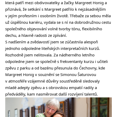
která patří mezi obdivovatelky a žačky Margreet Honig a
přiznává, že setkání s Margreet patřilo k nejzásadnějším
v jejím profesním i osobním životě. Třebaže za sebou měla
už úspěšnou kariéru, vydala se s ní na dobrodružnou cestu
společného objevování volné tvorby tónu, flexibilního
dechu, a hlavně radosti ze zpívání.
S nadšením a zvědavostí jsem se zúčastnila alespoň
jednoho odpoledne liteňských interpretačních kurzů.
Rozhodně jsem nelitovala. Za nádherného letního
odpoledne jsem se společně s frekventanty kurzu i učiteli
zpěvu z parku a od bazénu přesunula do Čechovny, kde
Margreet Honig v souznění se Simonou Šaturovou
v atmosféře vzájemné důvěry soustředěně sledovaly
mladé adepty zpěvu a s obrovskou empatií radily a
předváděly, kam nasměrovat další rozvíjení talentů.