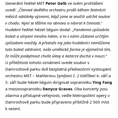
Generální ředitel MET
Peter Gelb
ve svém prohlášení
uvedl: „
Členové skvělého orchestru prošli během šestnácti
měsíců odstávky
výzvami
, když jsme se snažili udržet soubor
v chodu. Nyní se těšíme na obnovu a návrat k činnosti
.“
Hudební ředitel Nézet-Séguin dodal: „
Pandemie způsobila
bolest a utrpení mnoha lidem, a to s námi zůstane určitým
způsobem navždy. A přestože my jako hudebníci nemůžeme
tuto bolest odstranit, naše umělecká forma je výjimečná tím,
že může poskytnout chvíle úlevy a katarze ducha v nouzi.
“
U příležitosti tohoto oznámení uvede soubor v
Damroshově parku dvě bezplatná předsezónní vystoupení
orchestru MET – Mahlerovu
Symfonii č. 2 Vzkříšení
4. září a
5. září bude Nézet-Séguin dirigovat sopranistku
Ying Fang
a mezzosopranistku
Denyce Graves
. Oba koncerty jsou
zdarma a přístupné veřejnosti, vedle Metropolitní opery v
Damroshově parku bude připraveno přibližně 2 500 míst
k sezení.