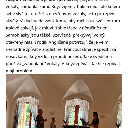
vokály, samohláskami. Když žijete v Itálii a neustále kolem
sebe slyšíte tuto řeč s otevřenými vokály, je to pro zpěv
skvělý základ, vede vás k tomu, aby měl zvuk své centrum.
Italové zpívají, jak mluví. Tohle třeba v němčině není.
Samohlásky jsou těžké, uzavřené, překrývají volný,
otevřený hlas. I rodilí Angličané potvrzují, že je velmi
nesnadné zpívat v angličtině. Francouzština je specifická
nosovkami, kdy vzduch proudí nosem. Také švédština
používá „zahuhlané“ vokály. A když zpěváci takhle i zpívají,
mají problém.