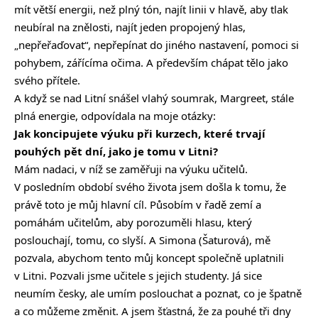
mít větší energii, než plný tón, najít linii v hlavě, aby tlak
neubíral na znělosti, najít jeden propojený hlas,
„nepřeřaďovat“, nepřepínat do jiného nastavení, pomoci si
pohybem, zářícíma očima. A především chápat tělo jako
svého přítele.
A když se nad Litní snášel vlahý soumrak, Margreet, stále
plná energie, odpovídala na moje otázky:
Jak koncipujete výuku při kurzech, které trvají
pouhých pět dní, jako je tomu v Litni?
Mám nadaci, v níž se zaměřuji na výuku učitelů.
V posledním období svého života jsem došla k tomu, že
právě toto je můj hlavní cíl. Působím v řadě zemí a
pomáhám učitelům, aby porozuměli hlasu, který
poslouchají, tomu, co slyší. A Simona (Šaturová), mě
pozvala, abychom tento můj koncept společně uplatnili
v Litni. Pozvali jsme učitele s jejich studenty. Já sice
neumím česky, ale umím poslouchat a poznat, co je špatně
a co můžeme změnit. A jsem šťastná, že za pouhé tři dny