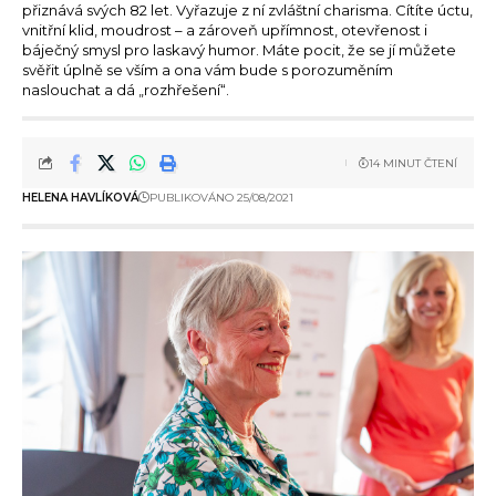
přiznává svých 82 let. Vyřazuje z ní zvláštní charisma. Cítíte úctu,
vnitřní klid, moudrost – a zároveň upřímnost, otevřenost i
báječný smysl pro laskavý humor. Máte pocit, že se jí můžete
svěřit úplně se vším a ona vám bude s porozuměním
naslouchat a dá „rozhřešení“.
14 MINUT ČTENÍ
HELENA HAVLÍKOVÁ
PUBLIKOVÁNO 25/08/2021