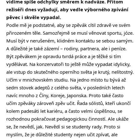
vidíme spíše odchylky směrem k nadváze. Přitom
režiséři dnes vyžadují, aby vedle výborného zpívání
pěvec i skvěle vypadal.
Podle mě je podstatné, aby se zpěvák cítil zdravě ve svém
přirozeném těle. Samozřejmě se musí věnovat sportu, józe.
Musí být v nerušeném, klidném kontaktu se sebou samým.
A důležité je také zázemí – rodiny, partnera, ale i peníze.
Být zpěvákem je opravdu tvrdá práce a je těžké si tím
vydělávat. Na konzervatoři to ještě může vypadat idylicky,
ale vstup do skutečného operního světa je krutý, nelítostný.
Učím v mnichovském studiu. Na jedno místo tu bývá až
sedm stovek adeptů z celého světa, v posledních letech
navíc mnoho z Číny, Koreje, Japonska. Proto také často
učím zpěváky zároveň zpěv učit. Řada sólistů, kteří ukončí
kolem padesáti let kariéru, a často velmi úspěšnou, se
rozhodnou pokračovat pedagogickou činností. Ale ukáže
se, že nevědí, jak. Nevědí si se studenty rady. Proto si
myslím, že je důležité studenty nejen učit zpívat, ale