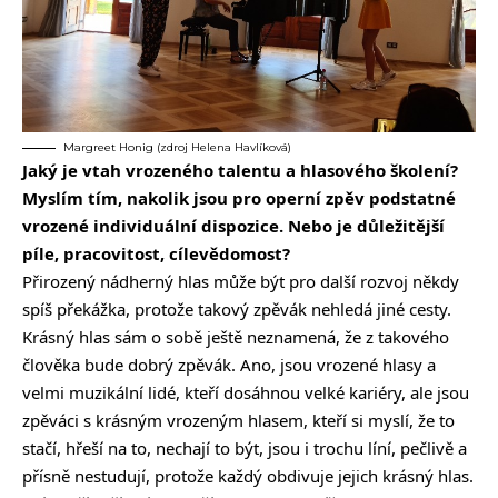
Margreet Honig (zdroj Helena Havlíková)
Jaký je vtah vrozeného talentu a hlasového školení?
Myslím tím, nakolik jsou pro operní zpěv podstatné
vrozené individuální dispozice. Nebo je důležitější
píle, pracovitost, cílevědomost?
Přirozený nádherný hlas může být pro další rozvoj někdy
spíš překážka, protože takový zpěvák nehledá jiné cesty.
Krásný hlas sám o sobě ještě neznamená, že z takového
člověka bude dobrý zpěvák. Ano, jsou vrozené hlasy a
velmi muzikální lidé, kteří dosáhnou velké kariéry, ale jsou
zpěváci s krásným vrozeným hlasem, kteří si myslí, že to
stačí, hřeší na to, nechají to být, jsou i trochu líní, pečlivě a
přísně nestudují, protože každý obdivuje jejich krásný hlas.