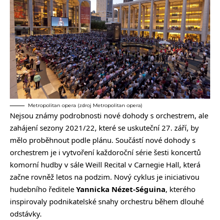
Metropolitan opera (zdroj Metropolitan opera)
Nejsou známy podrobnosti nové dohody s orchestrem, ale
zahájení sezony
2021/22, které se uskuteční 27. září, by
mělo proběhnout podle plánu. Součástí nové dohody s
orchestrem je i vytvoření každoroční série šesti koncertů
komorní hudby v sále Weill Recital v Carnegie Hall, která
začne rovněž letos na podzim. Nový cyklus je iniciativou
hudebního ředitele
Yannicka Nézet-Séguina
, kterého
inspirovaly podnikatelské snahy orchestru během dlouhé
odstávky.