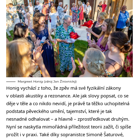
Margreet Honig (zdroj Jan Žirovnický)
Honig vychází z toho, že zpěv má své fyzikální zákony
v oblasti akustiky a rezonance. Ale jak slovy popsat, co se
děje v těle a co nikdo nevidí, je právě ta těžko uchopitelná
podstata pěveckého umění, tajemství, které je tak
nesnadné odhalovat – a hlavně – zprostředkovat druhým.
Nyní se naskytla mimořádná příležitost teorii zažít, či spíše
prožít i v praxi. Také díky sopranistce Simoně Šaturové,