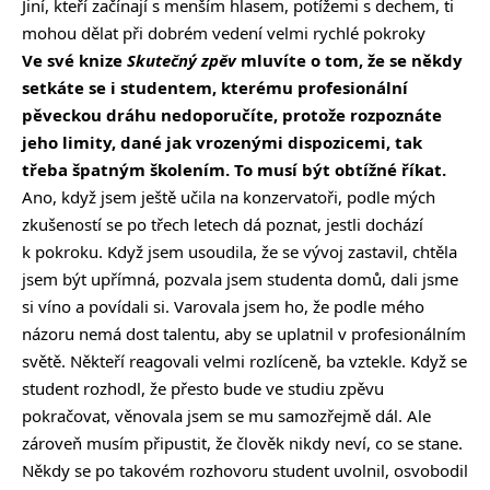
Jiní, kteří začínají s menším hlasem, potížemi s dechem, ti
mohou dělat při dobrém vedení velmi rychlé pokroky
Ve své knize
Skutečný zpěv
mluvíte o tom, že se někdy
setkáte se i studentem, kterému profesionální
pěveckou dráhu nedoporučíte, protože rozpoznáte
jeho limity, dané jak vrozenými dispozicemi, tak
třeba špatným školením. To musí být obtížné říkat.
Ano, když jsem ještě učila na konzervatoři, podle mých
zkušeností se po třech letech dá poznat, jestli dochází
k pokroku. Když jsem usoudila, že se vývoj zastavil, chtěla
jsem být upřímná, pozvala jsem studenta domů, dali jsme
si víno a povídali si. Varovala jsem ho, že podle mého
názoru nemá dost talentu, aby se uplatnil v profesionálním
světě. Někteří reagovali velmi rozlíceně, ba vztekle. Když se
student rozhodl, že přesto bude ve studiu zpěvu
pokračovat, věnovala jsem se mu samozřejmě dál. Ale
zároveň musím připustit, že člověk nikdy neví, co se stane.
Někdy se po takovém rozhovoru student uvolnil, osvobodil