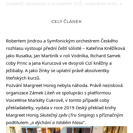
projektů, spoluprací s projektem ZUŠ, vydáváním knih, a
především Festivalem Jamily Novotné. Vyvrcholením jeho
letošního jubilejního desátého ročníku bude uvedení částí
CELÝ ČLÁNEK
Rusalky
Antonína Dvořáka v liteňském parku jako
multimediální inscenace v režii bratří Cabanů. S dirigentem
Robertem Jindrou a Symfonickým orchestrem Českého
rozhlasu vystoupí přední čeští sólisté – Kateřina Kněžíková
jako Rusalka, Jan Martiník v roli Vodníka, Richard Samek
coby Princ a Jana Kurucová ve dvojroli Cizí kněžny a
Ježibaby. A jako žínky se uplatní právě absolventky
liteňských kurzů.
Pozvání Margreet Honig nebyla náhoda. Právě nezisková
organizace Zámek Liteň ve spolupráci s platformou
VoiceWise Markéty Cukrové, v tomto případě coby
překladatelky, vydala v roce 2019 český překlad knihy
Margreet Honig
Skutečný zpěv
(
Tru Singing
) s příznačným
podtitulem „
o dýchání a lidském hlasu
“.