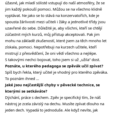
úžasné, jak mladí sólisté vstupují do naší atmosféry, že se
jim každý pokouší pomoci. Můžou se na všechno klidně
vyptávat. Ne jako se to stává na konzervatořích, kde je
spousta žárlivosti mezi učiteli i žáky a jednotlivé třídy jsou
uzavřené do sebe. Důležité je, aby všichni, kteří se chtějí
zúčastnit mých kurzů, můj přístup akceptovali. Pak jim
mohu na základě zkušeností, které jsem za těch mnoho let
získala, pomoci. Nepotřebuji na kurzech učitele, kteří
mistrují z přesvědčení, že oni vědí všechno a nejlépe.
S takovými nechci bojovat, toho jsem si už „užila“ dost.
Poznáte, u kterého pedagoga se zpěvák učil zpívat?
Spíš bych řekla, který učitel je vhodný pro kterého zpěváka.
To poznám ihned …
Jaké jsou nejčastější chyby v pěvecké technice, se
kterými se setkáváte?
Dýchání, práce s dechem. Zpěv je specifický tím, že náš
nástroj je zcela závislý na dechu. Musíte zpívat dlouho na
jeden dech. Vypadá to jednoduše. Ale když nevíte, jak