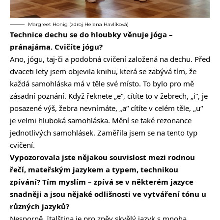
Margreet Honig (zdroj Helena Havlíková)
Technice dechu se do hloubky věnuje jóga –
pránajáma. Cvičíte jógu?
Ano, jógu, taj-či a podobná cvičení založená na dechu. Před
dvaceti lety jsem objevila knihu, která se zabývá tím, že
každá samohláska má v těle své místo. To bylo pro mě
zásadní poznání. Když řeknete „e“, cítíte to v žebrech, „i“, je
posazené výš, žebra nevnímáte, „a“ cítíte v celém těle, „u“
je velmi hluboká samohláska. Mění se také rezonance
jednotlivých samohlásek. Zaměřila jsem se na tento typ
cvičení.
Vypozorovala jste nějakou souvislost mezi rodnou
řečí, mateřským jazykem a typem, technikou
zpívání? Tím myslím – zpívá se v některém jazyce
snadněji a jsou nějaké odlišnosti ve vytváření tónu u
různých jazyků?
Nesporně. Italština je pro zpěv skvělý jazyk s mnoha