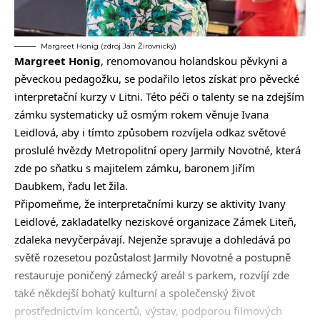
Margreet Honig (zdroj Jan Žirovnický)
Margreet Honig
, renomovanou holandskou pěvkyni a
pěveckou pedagožku, se podařilo letos získat pro pěvecké
interpretační kurzy v Litni. Této péči o talenty se na zdejším
zámku systematicky už osmým rokem věnuje Ivana
Leidlová, aby i tímto způsobem rozvíjela odkaz světové
proslulé hvězdy Metropolitní opery Jarmily Novotné, která
zde po sňatku s majitelem zámku, baronem Jiřím
Daubkem, řadu let žila.
Připomeňme, že interpretačními kurzy se aktivity Ivany
Leidlové, zakladatelky neziskové organizace Zámek Liteň,
zdaleka nevyčerpávají. Nejenže spravuje a dohledává po
světě rozesetou pozůstalost Jarmily Novotné a postupně
restauruje poničený zámecký areál s parkem, rozvíjí zde
také někdejší bohatý kulturní a společenský život
prostřednictvím koncertů, výstav, podporou filmových