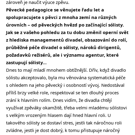
zároveň je naučit výuce zpěvu.
Pěvecké pedagogice se věnujete řadu let a
spolupracujete s pěvci z mnoha zemí na různých
úrovních – od pěveckých hvězd po začínající sólisty.
Jak se z vašeho pohledu za tu dobu změnil operní svět
z hlediska managementů divadel, obsazování do rolí,
průběžné péče divadel o sólisty, nároků dirigentů,
požadavků režisérů, ale i významu agentur, které
zastupují sólisty…
Dnes to mají mladí mnohem obtížnější. Dřív, když divadlo
sólistu akceptovalo, byla mu věnována systematická péče
s ohledem na jeho pěvecký i osobností vývoj. Nedostával
příliš brzy velké role, respektoval se ten dlouhý proces
zrání k hlavním rolím. Dnes vidím, že divadla chtějí
využívat zpěváky okamžitě, třeba velmi mladému sólistovi
s velkým vrozeným hlasem dají hned hlavní roli. U
takového sólisty se dostaví stres, jestli tak náročnou roli
zvládne, jestli je dost dobrý, k tomu přistupuje náročný