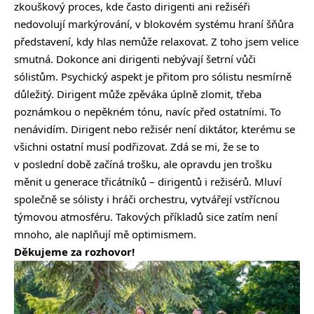
zkouškový proces, kde často dirigenti ani režiséři
nedovolují markýrování, v blokovém systému hraní šňůra
představení, kdy hlas nemůže relaxovat. Z toho jsem velice
smutná. Dokonce ani dirigenti nebývají šetrní vůči
sólistům. Psychický aspekt je přitom pro sólistu nesmírně
důležitý. Dirigent může zpěváka úplně zlomit, třeba
poznámkou o nepěkném tónu, navíc před ostatními. To
nenávidím. Dirigent nebo režisér není diktátor, kterému se
všichni ostatní musí podřizovat. Zdá se mi, že se to
v poslední době začíná trošku, ale opravdu jen trošku
měnit u generace třicátníků – dirigentů i režisérů. Mluví
společně se sólisty i hráči orchestru, vytvářejí vstřícnou
týmovou atmosféru. Takových příkladů sice zatím není
mnoho, ale naplňují mě optimismem.
Děkujeme za rozhovor!