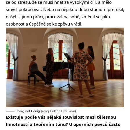
se od stresu, že se musí hnát za vysokými cíli, a mělo
smysl pokračovat. Nebo na nějakou dobu studium přerušil,
našel si jinou práci, pracoval na sobě, změnil se jako
osobnost a úspěšně se ke zpěvu vrátil.
Margreet Honig (zdroj Helena Havlíková)
Existuje podle vás nějaká souvislost mezi tělesnou
hmotností a tvořením tónu? U operních pěvců často