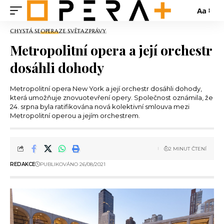
Aa
CHYSTÁ SE
OPERA
ZE SVĚTA
ZPRÁVY
Metropolitní opera a její orchestr
dosáhli dohody
Metropolitní opera New York a její orchestr dosáhli dohody,
která umožňuje znovuotevření opery. Společnost oznámila, že
24. srpna byla ratifikována nová kolektivní smlouva mezi
Metropolitní operou a jejím orchestrem.
2 MINUT ČTENÍ
REDAKCE
PUBLIKOVÁNO 26/08/2021