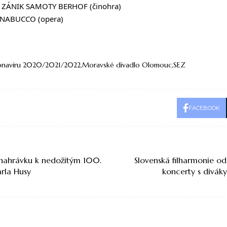
r: ZÁNIK SAMOTY BERHOF (činohra)
: NABUCCO (opera)
onaviru 2020/2021/2022
Moravské divadlo Olomouc
SEZ
FACEBOOK
 nahrávku k nedožitým 100.
Slovenská filharmonie o
rla Husy
koncerty s diváky