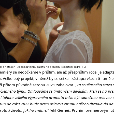
: z natáčení videopozvánky baletu na aktuální repertoár (zdroj FB)
remiéry se nedočkáme v příštím, ale až přespříštím roce, je adap
i. Velkolepý projekt, v němž by se setkali zástupci všech tří umě
ěl přitom původně sezonu 2021 zahajovat.
„Za současného stavu 
točlenného týmu. Omlouváme se tímto všem divákům, kteří se na prem
í tohoto velkého výpravného dramatu mělo být skutečnou oslavou st
sun do roku 2022 bude nejen oslavou vstupu našeho divadla do další
ratu k životu, jak ho známe,“
řekl Gerneš. Prvním premiérovým ti