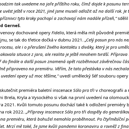
podzim tak uvedeme na jaře příštího roku, čímž dojde k posunu ter
 uvést ještě v roce 2021, jiné jsme museli odložit až na další rok. Je
 příznivci tyto kroky pochopí a zachovají nám nadále přízeň,“
sdělil
id Gerneš
.
hovenovy dochované opery
Fidelio
, která měla mít původně premié
jnu, se tak do třetice dočká v dubnu 2021.
„Celý posun pro nás ne
rocesu, ale i o přerušení živého kontaktu s diváky, který je pro uměl
pakovala situace z jara, ale realita je ještě mnohem tvrdší. Příprava
 do finále a další posun znamená opět rozběhnout závěrečnou čás
álně připraveno na premiéru. Věřím, že tato přestávka v nás nechala
a uvedení opery už moc těšíme,“
uvedl umělecký šéf souboru opery
uskutečnit premiéra baletní inscenace
Sólo pro tři
v choreografii a 
mi Brela, Kryla a Vysockého si však na první uvedení na olomouc
ra 2021. Kvůli tomuto posunu dochází také k odložení premiéry 
na rok 2022.
„Přípravy inscenace Sólo pro tři dospěly do generálko
i na premiéru, která bohužel nemohla proběhnout. Po čtyřměsíční 
t. Mrzí mě také, že jsme kvůli pandemii koronaviru a rovněž z fi