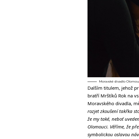
Moravské divadlo Olomouc
Dalším titulem, jehož p
bratří Mrštíků Rok na vs
Moravského divadla, m
rozjet zkoušení takřka s
že my také, neboť uveden
Olomouci. Věříme, že pře
symbolickou oslavou náv