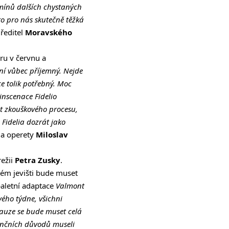
mínů dalších chystaných
 to pro nás skutečně těžká
 ředitel
Moravského
ru v červnu a
ní vůbec příjemný. Nejde
ce tolik potřebný. Moc
 inscenace Fidelio
t zkouškového procesu,
 Fidelia dozrát jako
 a operety
Miloslav
režii
Petra Zusky
.
kém jevišti bude muset
baletní adaptace
Valmont
vého týdne, všichni
pauze se bude muset celá
nančních důvodů museli