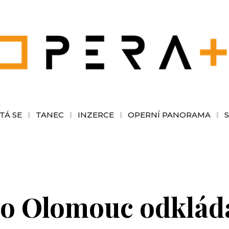
TÁ SE
TANEC
INZERCE
OPERNÍ PANORAMA
o Olomouc odkládá