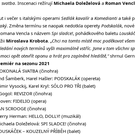
 svatba
. Inscenaci režírují
Michaela Doleželová
a
Roman Vencl
t i večer s italskými operami
Sedlák kavalír
a
Komedianti
a také 
raký
. Změna termínu se naopak nedotkla operety
Podskalák
, nov
 Romana Vencla s názvem
Spi sladce!
, pohádkového baletu
Louská
ežii
Miroslava Krobota
.
„Chci na tomto místě moc poděkovat všem
ledání nových termínů vyšli maximálně vstříc. Jsme v tom všichni sp
moci opět otevřít oponu a hrát pro zaplněné hlediště,“
shrnul Gern
remiér na sezonu 2021
DOKONALÁ SVATBA (činohra)
nand Šamberk, Harel Hašler: PODSKALÁK (opereta)
dimir Vysockij, Karel Kryl: SÓLO PRO TŘI (balet)
č Gogol: REVIZOR (činohra)
hoven: FIDELIO (opera)
 PAN SCROOGE (činohra)
 Jerry Herman: HELLO, DOLLY! (muzikál)
chaela Doleželová: SPI SLADCE! (činohra)
: LOUSKÁČEK – KOUZELNÝ PŘÍBĚH (balet)