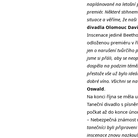
naplánované na letošní 
premiér. Některé stihneme
situace a věříme, že naši
divadla Olomouc Dav
Inscenace jediné Beet
odloženou premiéru v ří
jen o narušení tvůrčího p
jsme si přáli, aby se neo
dospěla na podzim téměř
přestože vše už bylo ide
dobré víno. Všichni se n
Oswald
.
Na konci října se měla 
Taneční divadlo s písně
počkat až do konce úno
– Nebezpečná známost 
tanečníci byli připraven
inscenace znovu nazkouše