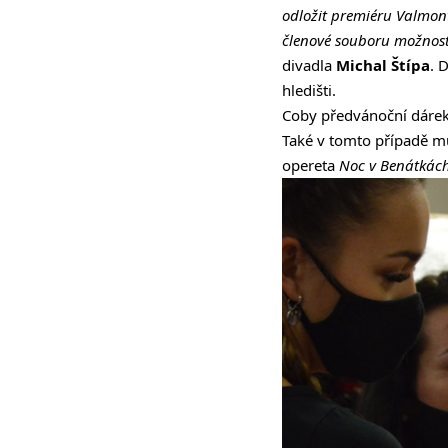
odložit premiéru Valmont
členové souboru možnost 
divadla
Michal Štípa
. 
hledišti.
Coby předvánoční dárek
Také v tomto případě mu
opereta
Noc v Benátkác