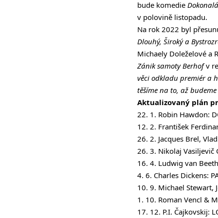
bude komedie
Dokonalá
v polovině listopadu.
Na rok 2022 byl přesunu
Dlouhý, Široký a Bystroz
Michaely Doleželové a
Zánik samoty Berhof
v r
věci odkladu premiér a h
těšíme na to, až budeme 
Aktualizovaný plán p
22. 1. Robin Hawdon: 
12. 2. František Ferdi
26. 2. Jacques Brel, Vla
26. 3. Nikolaj Vasiljevi
16. 4. Ludwig van Beet
4. 6. Charles Dickens:
10. 9. Michael Stewart,
1. 10. Roman Vencl & Mi
17. 12. P.I. Čajkovskij