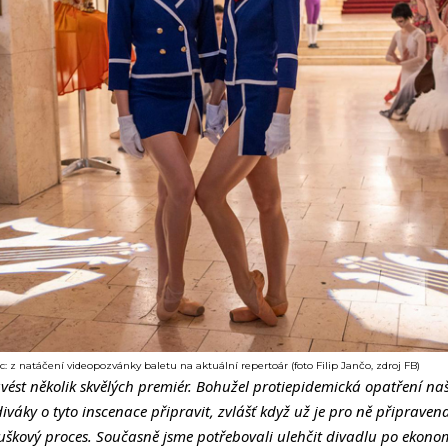
 z natáčení videopozvánky baletu na aktuální repertoár (foto Filip Jančo, zdroj FB)
vést několik skvělých premiér. Bohužel protiepidemická opatření naš
iváky o tyto inscenace připravit, zvlášť když už je pro ně připrave
uškový proces. Současně jsme potřebovali ulehčit divadlu po ekonom