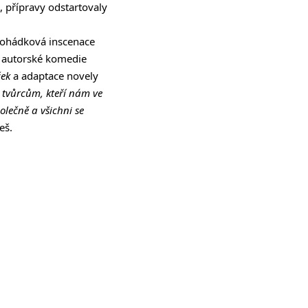
, přípravy odstartovaly
pohádková inscenace
é autorské komedie
ček
a adaptace novely
 tvůrcům, kteří nám ve
olečně a všichni se
eš.