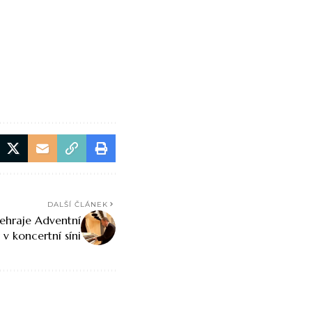
DALŠÍ ČLÁNEK
dehraje Adventní
 v koncertní síni