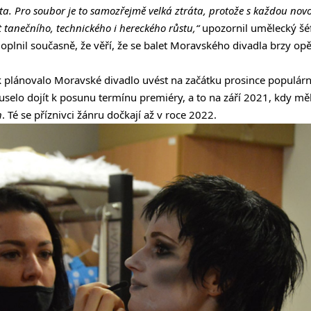
a. Pro soubor je to samozřejmě velká ztráta, protože s každou no
tanečního, technického i hereckého růstu,“
upozornil umělecký šé
Doplnil současně, že věří, že se balet Moravského divadla brzy opě
 plánovalo Moravské divadlo uvést na začátku prosince populár
selo dojít k posunu termínu premiéry, a to na září 2021, kdy m
h
. Té se příznivci žánru dočkají až v roce 2022.