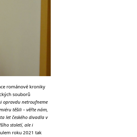
tace románové kroniky
leckých souborů
si opravdu netroufneme
iéru těšili – věřte nám,
a let českého divadla v
ho století, ale i
tulem roku 2021 tak