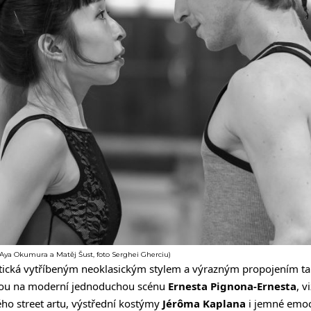
Aya Okumura a Matěj Šust, foto Serghei Gherciu)
stická vytříbeným neoklasickým stylem a výrazným propojením ta
mohou na moderní jednoduchou scénu
Ernesta Pignona-Ernesta
, v
ho street artu, výstřední kostýmy
Jérôma Kaplana
i jemné emoci