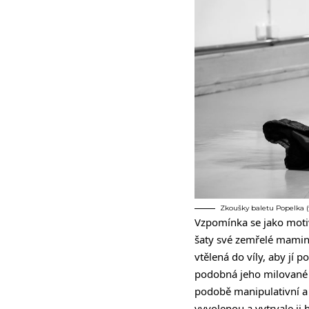
Zkoušky baletu Popelka (
Vzpomínka se jako motiv
šaty své zemřelé maminky
vtělená do víly, aby jí 
podobná jeho milované p
podobě manipulativní a
vyvolenou a vytrvale ji