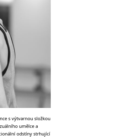
nce s výtvarnou složkou
izuálního umělce a
onální odstíny strhující