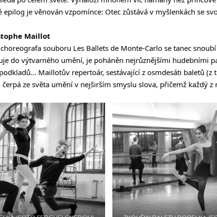
 epilog je věnován vzpomínce: Otec zůstává v myšlenkách se svo
stophe Maillot
a choreografa souboru Les Ballets de Monte-Carlo se tanec snoubí
uje do výtvarného umění, je poháněn nejrůznějšími hudebními pa
podkladů… Maillotův repertoár, sestávající z osmdesáti baletů (z t
čerpá ze světa umění v nejširším smyslu slova, přičemž každý z n