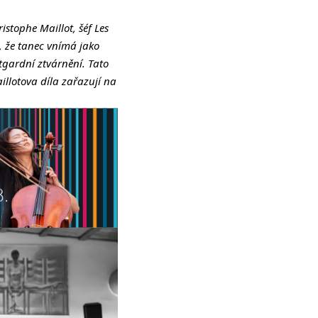
istophe Maillot, šéf Les
, že tanec vnímá jako
tgardní ztvárnění. Tato
illotova díla zařazují na