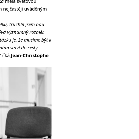
ka
měla světovou
m nejčastěji uváděným
lku, truchlil jsem nad
bývá významný rozměr.
tázku je, že musíme být k
nám staví do cesty
“
říká
Jean-Christophe