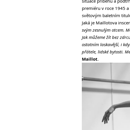
situace příběhu a podtr
premiéru v roce 1945 a
světovým baletním titu
Jaká je Maillotova insce
svým zesnulým otcem. Mo
Jak můžeme žít bez zdrcu
ostatním laskavější, i k
přátele, lidské bytosti.
Maillot
.