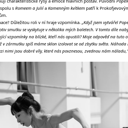
hují charakteristické rysy a emoce hlavních postav. Původní
Popel
 spolu s
Romeem a Julií
a
Kamenným kvítkem
patří k Prokofjevový
lům.
nace? Důležitou roli v ní hraje vzpomínka.
„Když jsem vytvářel Pope
tiv smutku se vyskytuje v několika mých baletech. V tomto díle na
jící vzpomínky na blízké, kteří nás opustili? Moje odpověď na tuto o
dyž v zármutku spíš máme sklon izolovat se od zbytku světa. Náhoda 
 Mezi nimi jsou dobré víly, které nás povznesou, zvednou nám náladu,