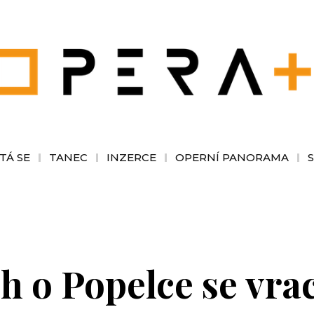
TÁ SE
TANEC
INZERCE
OPERNÍ PANORAMA
h o Popelce se vra