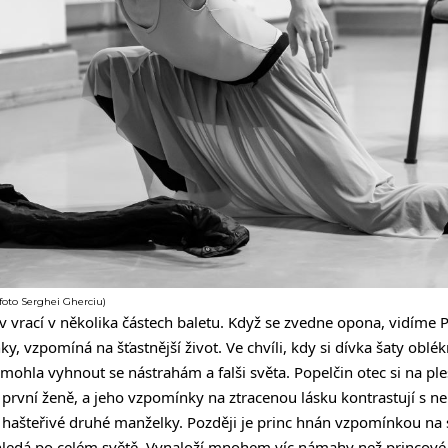
foto Serghei Gherciu)
 vrací v několika částech baletu. Když se zvedne opona, vidíme Po
, vzpomíná na šťastnější život. Ve chvíli, kdy si dívka šaty oblékn
pomohla vyhnout se nástrahám a falši světa. Popelčin otec si na ple
rvní ženě, a jeho vzpomínky na ztracenou lásku kontrastují s ne
 hašteřivé druhé manželky. Později je princ hnán vzpomínkou na
 hledá po celém světě. Vynaloží mnohem víc námahy než princové 