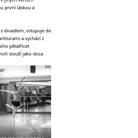
u první láskou a
 s divadlem, vstupuje do
rtiturami a vychází z
oho pětatřicet
ich slouží jako skica