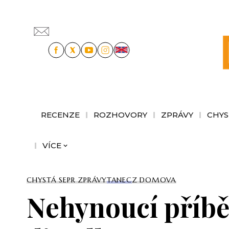
RECENZE
ROZHOVORY
ZPRÁVY
CHYS
VÍCE
CHYSTÁ SE
PR ZPRÁVY
TANEC
Z DOMOVA
Nehynoucí příbě