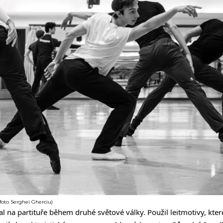
foto Serghei Gherciu)
l na partituře během druhé světové války. Použil leitmotivy, které