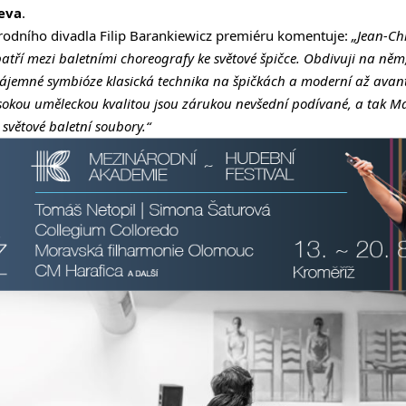
jeva
.
rodního divadla Filip Barankiewicz premiéru komentuje:
„Jean-Chr
patří mezi baletními choreografy ke světové špičce. Obdivuji na něm
zájemné symbióze klasická technika na špičkách a moderní až avan
vysokou uměleckou kvalitou jsou zárukou nevšední podívané, a tak Ma
světové baletní soubory.“