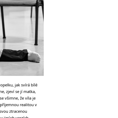
pelku, jak svírá bílé
e, zjeví se jí matka,
se všimne, že víla je
příjemnou realitou v
 svou ztracenou
v jiných verzích