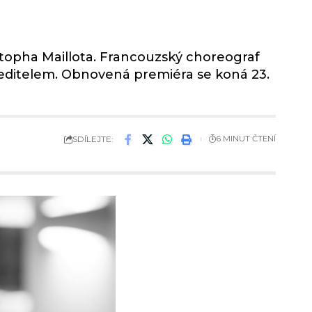
istopha Maillota. Francouzský choreograf
 ředitelem. Obnovená premiéra se koná 23.
SDÍLEJTE:
6 MINUT ČTENÍ