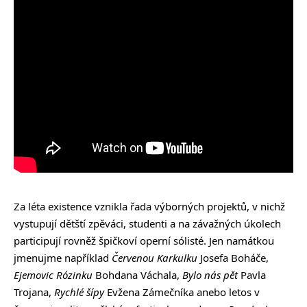
Za léta existence vznikla řada výborných projektů, v nichž
vystupují dětští zpěváci, studenti a na závažných úkolech
participují rovněž špičkoví operní sólisté. Jen namátkou
jmenujme například
Červenou Karkulku
Josefa Boháče,
Ejemovic Rózinku
Bohdana Váchala,
Bylo nás pět
Pavla
Trojana,
Rychlé šípy
Evžena Zámečníka anebo letos v