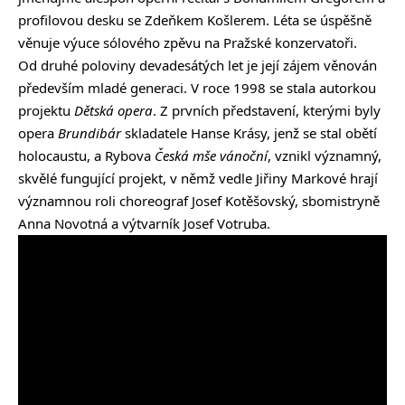
profilovou desku se Zdeňkem Košlerem. Léta se úspěšně
věnuje výuce sólového zpěvu na Pražské konzervatoři.
Od druhé poloviny devadesátých let je její zájem věnován
především mladé generaci. V roce 1998 se stala autorkou
projektu
Dětská opera
. Z prvních představení, kterými byly
opera
Brundibár
skladatele Hanse Krásy, jenž se stal obětí
holocaustu, a Rybova
Česká mše vánoční
, vznikl významný,
skvělé fungující projekt, v němž vedle Jiřiny Markové hrají
významnou roli choreograf Josef Kotěšovský, sbomistryně
Anna Novotná a výtvarník Josef Votruba.