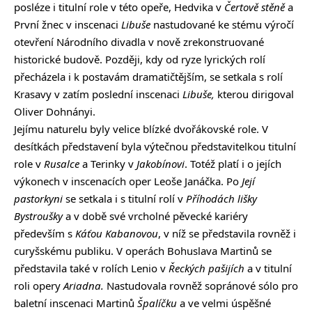
posléze i titulní role v této opeře, Hedvika v
Čertově stěně
a
První žnec v inscenaci
Libuše
nastudované ke stému výročí
otevření Národního divadla v nově zrekonstruované
historické budově. Později, kdy od ryze lyrických rolí
přecházela i k postavám dramatičtějším, se setkala s rolí
Krasavy v zatím poslední inscenaci
Libuše,
kterou dirigoval
Oliver Dohnányi.
Jejímu naturelu byly velice blízké dvořákovské role. V
desítkách představení byla výtečnou představitelkou titulní
role v
Rusalce
a Terinky v
Jakobínovi
. Totéž platí i o jejích
výkonech v inscenacích oper Leoše Janáčka. Po
Její
pastorkyni
se setkala i s titulní rolí v
Příhodách lišky
Bystroušky
a v době své vrcholné pěvecké kariéry
především s
Káťou Kabanovou
, v níž se představila rovněž i
curyšskému publiku. V operách Bohuslava Martinů se
představila také v rolích Lenio v
Řeckých pašijích
a v titulní
roli opery
Ariadna.
Nastudovala rovněž sopránové sólo pro
baletní inscenaci Martinů
Špalíčku
a ve velmi úspěšné