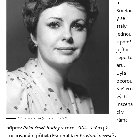
a
Smetan
y se
staly
jednou
z páteří
jejího
reperto
áru.
Byla
oporou
Košlero
vých
inscena
cí v
Jiřina Marková (zdroj archiv ND)
rámci
příprav
Roku české hudby
v roce 1984. K těm již
jmenovaným přibyla Esmeralda v
Prodané nevěstě
a