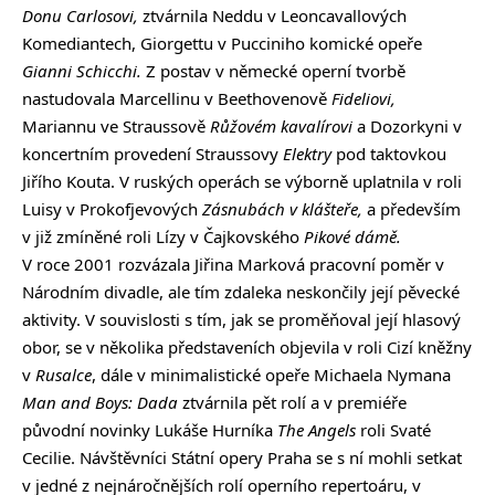
Donu Carlosovi,
ztvárnila Neddu v Leoncavallových
Komediantech, Giorgettu v Pucciniho komické opeře
Gianni Schicchi.
Z postav v německé operní tvorbě
nastudovala Marcellinu v Beethovenově
Fideliovi,
Mariannu ve Straussově
Růžovém kavalírovi
a Dozorkyni v
koncertním provedení Straussovy
Elektry
pod taktovkou
Jiřího Kouta. V ruských operách se výborně uplatnila v roli
Luisy v Prokofjevových
Zásnubách v klášteře,
a především
v již zmíněné roli Lízy v Čajkovského
Pikové dámě.
V roce 2001 rozvázala Jiřina Marková pracovní poměr v
Národním divadle, ale tím zdaleka neskončily její pěvecké
aktivity. V souvislosti s tím, jak se proměňoval její hlasový
obor, se v několika představeních objevila v roli Cizí kněžny
v
Rusalce
, dále v minimalistické opeře Michaela Nymana
Man and Boys: Dada
ztvárnila pět rolí a v premiéře
původní novinky Lukáše Hurníka
The Angels
roli Svaté
Cecilie. Návštěvníci Státní opery Praha se s ní mohli setkat
v jedné z nejnáročnějších rolí operního repertoáru, v