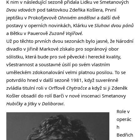
K nim v následující sezoně přidala Lidku ve Smetanových
Dvou vdovách
pod taktovkou Zdeňka Košlera, První
jeptišku v Prokofjevově
Ohnivém andělovi
a další dvě
postavy v operních novinkách, Klárku ve
Sluhovi dvou pánů
a Bětku v Pauerově
Zuzaně Vojířové.
Už po těchto prvních dvou sezonách bylo jasné, že Národní
divadlo v Jiřině Markové získalo pro sopránový obor
sólistku, která bude pro své pěvecké i herecké kvality,
všestrannost a soustavné úsilí po svém vlastním
uměleckém zdokonalování velmi platnou posilou. To se
potvrdilo hned v další sezoně 1981, když suverénně
zvládla titulní roli v Orffově
Chytračce
a když si ji Zdeněk
Košler obsadil do rolí Barči v nové inscenaci Smetanovy
Hubičky
a Jitky v
Daliborovi
.
Role v
operác
h
Bedřich