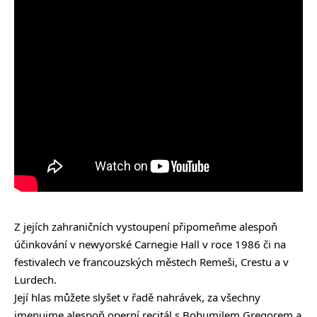
Z jejích zahraničních vystoupení připomeňme alespoň
účinkování v newyorské Carnegie Hall v roce 1986 či na
festivalech ve francouzských městech Remeši, Crestu a v
Lurdech.
Její hlas můžete slyšet v řadě nahrávek, za všechny
jmenujme alespoň operní recitál s Bohumilem Gregorem a