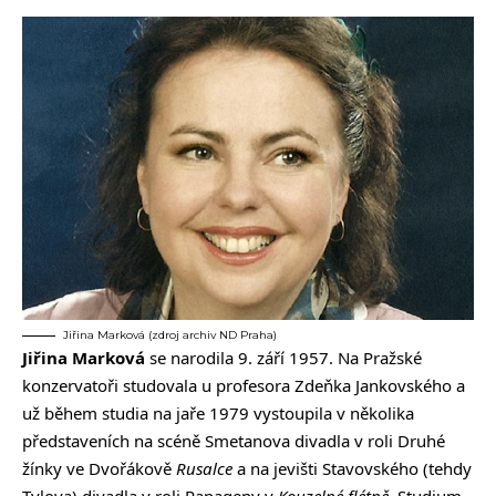
Jiřina Marková (zdroj archiv ND Praha)
Jiřina Marková
se narodila 9. září 1957. Na Pražské
konzervatoři studovala u profesora Zdeňka Jankovského a
už během studia na jaře 1979 vystoupila v několika
představeních na scéně Smetanova divadla v roli Druhé
žínky ve Dvořákově
Rusalce
a na jevišti Stavovského (tehdy
Tylova) divadla v roli Papageny v
Kouzelné flétně.
Studium