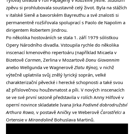
zpěvu si prohlubovala soustavně celý život. Byla na stážích
v italské Sieně a bavorském Bayreuthu a své znalosti si
permanentně rozšiřovala spoluprací s Paolo de Napolim a
dirigentem Robertem Jindrou.
Po několika hostováních se stala 1. září 1979 sólistkou
Opery Národního divadla. Vstoupila rychle do několika
inscenací kmenového repertoáru (například Micaela v
Bizetově
Carmen
, Zerlina v Mozartově
Donu Giovannim
anebo Wellgunda ve Wagnerově
Zlatu Rýna)
, v nichž
výtečně uplatnila svůj znělý lyrický soprán, velké
charakterizační pěvecké i herecké schopnosti a také svou
až příslovečnou houževnatost a píli. V nových inscenacích
se ve své první sezoně představila v rolích Anny Hilfové v
operní novince skladatele Ivana Jirka
Podivné dobrodružství
Arthura Rowa,
v postavě Aničky ve Weberově
Čarostřelci
a
Ortensie v
Mirandolině
Bohuslava Martinů.