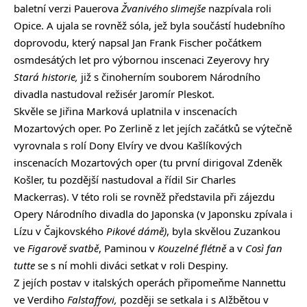
baletní verzi Pauerova
Žvanivého slimejše
nazpívala roli
Opice. A ujala se rovněž sóla, jež byla součástí hudebního
doprovodu, který napsal Jan Frank Fischer počátkem
osmdesátých let pro výbornou inscenaci Zeyerovy hry
Stará historie,
již s činoherním souborem Národního
divadla nastudoval režisér Jaromír Pleskot.
Skvěle se Jiřina Marková uplatnila v inscenacích
Mozartových oper. Po Zerlině z let jejích začátků se výtečně
vyrovnala s rolí Dony Elvíry ve dvou Kašlíkových
inscenacích Mozartových oper (tu první dirigoval Zdeněk
Košler, tu pozdější nastudoval a řídil Sir Charles
Mackerras). V této roli se rovněž představila při zájezdu
Opery Národního divadla do Japonska (v Japonsku zpívala i
Lízu v Čajkovského
Pikové dámě)
, byla skvělou Zuzankou
ve
Figarově svatbě
, Paminou v
Kouzelné flétně
a v
Così fan
tutte
se s ní mohli diváci setkat v roli Despiny.
Z jejích postav v italských operách připomeňme Nannettu
ve Verdiho
Falstaffovi,
později se setkala i s Alžbětou v