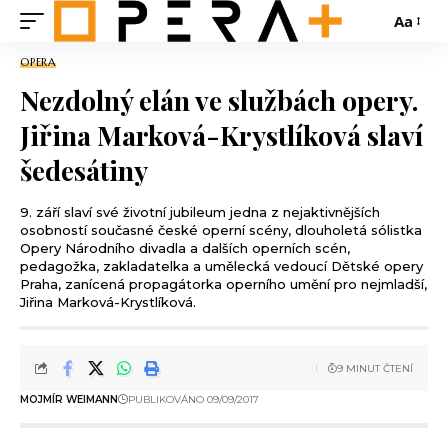
Aa
OPERA
Nezdolný elán ve službách opery.
Jiřina Marková-Krystlíková slaví
šedesátiny
9. září slaví své životní jubileum jedna z nejaktivnějších
osobností současné české operní scény, dlouholetá sólistka
Opery Národního divadla a dalších operních scén,
pedagožka, zakladatelka a umělecká vedoucí Dětské opery
Praha, zanícená propagátorka operního umění pro nejmladší,
Jiřina Marková-Krystlíková.
9 MINUT ČTENÍ
MOJMÍR WEIMANN
PUBLIKOVÁNO 09/09/2017