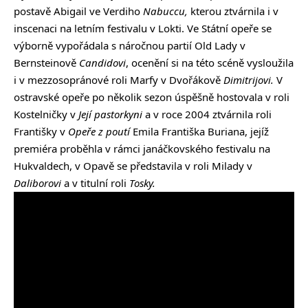
postavě Abigail ve Verdiho
Nabuccu,
kterou ztvárnila i v
inscenaci na letním festivalu v Lokti. Ve Státní opeře se
výborně vypořádala s náročnou partií Old Lady v
Bernsteinově
Candidovi
, ocenění si na této scéně vysloužila
i v mezzosopránové roli Marfy v Dvořákově
Dimitrijovi.
V
ostravské opeře po několik sezon úspěšně hostovala v roli
Kostelničky v
Její pastorkyni
a v roce 2004 ztvárnila roli
Františky v
Opeře z poutí
Emila Františka Buriana, jejíž
premiéra proběhla v rámci janáčkovského festivalu na
Hukvaldech, v Opavě se představila v roli Milady v
Daliborovi
a v titulní roli
Tosky.