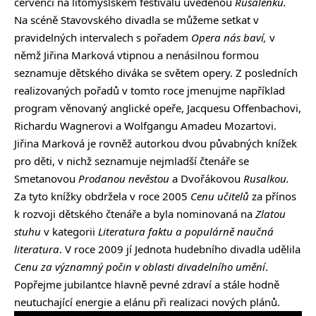
červenci na litomyšlském festivalu uvedenou
Rusalenku.
Na scéně Stavovského divadla se můžeme setkat v
pravidelných intervalech s pořadem
Opera nás baví,
v
němž Jiřina Marková vtipnou a nenásilnou formou
seznamuje dětského diváka se světem opery. Z posledních
realizovaných pořadů v tomto roce jmenujme například
program věnovaný anglické opeře, Jacquesu Offenbachovi,
Richardu Wagnerovi a Wolfgangu Amadeu Mozartovi.
Jiřina Marková je rovněž autorkou dvou půvabných knížek
pro děti, v nichž seznamuje nejmladší čtenáře se
Smetanovou
Prodanou nevěstou
a Dvořákovou
Rusalkou.
Za tyto knížky obdržela v roce 2005
Cenu učitelů
za přínos
k rozvoji dětského čtenáře a byla nominovaná na
Zlatou
stuhu
v kategorii
Literatura faktu a populárně naučná
literatura
. V roce 2009 jí Jednota hudebního divadla udělila
Cenu za významný počin v oblasti divadelního umění
.
Popřejme jubilantce hlavně pevné zdraví a stále hodně
neutuchající energie a elánu při realizaci nových plánů.