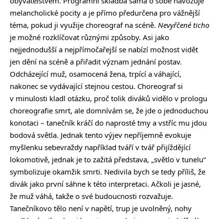
obyvatelstvem. Programní skladba sama o sobě navozuje
melancholické pocity a je přímo předurčena pro vážnější
téma, pokud ji využije choreograf na scéně.
Nevyřčené ticho
je možné rozklíčovat různými způsoby. Asi jako
nejjednodušší a nejpřímočařejší se nabízí možnost vidět
jen dění na scéně a přiřadit význam jednání postav.
Odcházející muž, osamocená žena, trpící a váhající,
nakonec se vydávající stejnou cestou. Choreograf si
v minulosti kladl otázku, proč tolik diváků vidělo v prologu
choreografie smrt, ale domnívám se, že jde o jednoduchou
konotaci – tanečník kráčí do naprosté tmy a vstříc mu jdou
bodová světla. Jednak tento výjev nepříjemně evokuje
myšlenku sebevraždy například tváří v tvář přijíždějící
lokomotivě, jednak je to zažitá představa, „světlo v tunelu“
symbolizuje okamžik smrti. Nedivila bych se tedy příliš, že
divák jako první sáhne k této interpretaci. Ačkoli je jasné,
že muž váhá, takže o své budoucnosti rozvažuje.
Tanečníkovo tělo není v napětí, trup je uvolněný, nohy