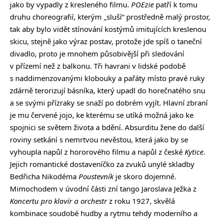
jako by vypadly z kresleného filmu.
POEzie
patří k tomu
druhu choreografií, kterým „sluší“ prostředně malý prostor,
tak aby bylo vidět stínování kostýmů imitujících kreslenou
skicu, stejně jako výraz postav, protože jde spíš o taneční
divadlo, proto je mnohem působivější při sledování
v přízemí než z balkonu. Tři havrani v lidské podobě
s naddimenzovanými klobouky a pařáty místo pravé ruky
zdárně terorizují básníka, který upadl do horečnatého snu
a se svými přízraky se snaží po dobrém vyjít. Hlavní zbraní
je mu červené jojo, ke kterému se utíká možná jako ke
spojnici se světem života a bdění. Absurditu žene do další
roviny setkání s nemrtvou nevěstou, která jako by se
vyhoupla napůl z hororového filmu a napůl z české
Kytice
.
Jejich romantické dostaveníčko za zvuků unylé skladby
Bedřicha Nikodéma
Poustevník
je skoro dojemné.
Mimochodem v úvodní části zní tango Jaroslava Ježka z
Koncertu pro klavír a orchestr
z roku 1927, skvělá
kombinace soudobé hudby a rytmu tehdy moderního a