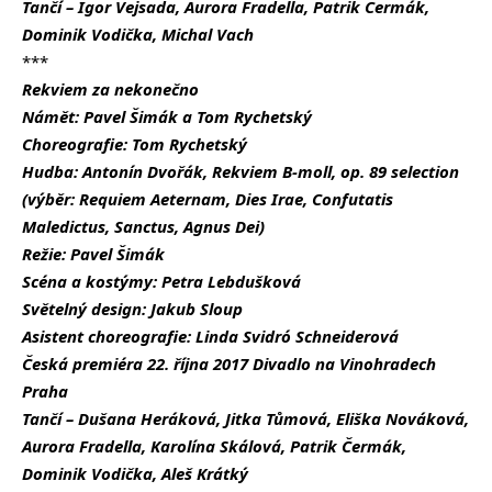
Tančí – Igor Vejsada, Aurora Fradella, Patrik Čermák,
Dominik Vodička, Michal Vach
***
Rekviem za nekonečno
Námět: Pavel Šimák a Tom Rychetský
Choreografie: Tom Rychetský
Hudba: Antonín Dvořák, Rekviem B-moll, op. 89 selection
(výběr: Requiem Aeternam, Dies Irae, Confutatis
Maledictus, Sanctus, Agnus Dei)
Režie: Pavel Šimák
Scéna a kostýmy: Petra Lebdušková
Světelný design: Jakub Sloup
Asistent choreografie: Linda Svidró Schneiderová
Česká premiéra 22. října 2017 Divadlo na Vinohradech
Praha
Tančí – Dušana Heráková, Jitka Tůmová, Eliška Nováková,
Aurora Fradella, Karolína Skálová, Patrik Čermák,
Dominik Vodička, Aleš Krátký