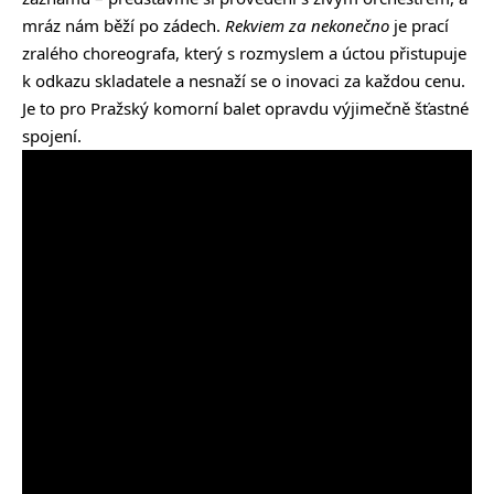
mráz nám běží po zádech.
Rekviem za nekonečno
je prací
zralého choreografa, který s rozmyslem a úctou přistupuje
k odkazu skladatele a nesnaží se o inovaci za každou cenu.
Je to pro Pražský komorní balet opravdu výjimečně šťastné
spojení.