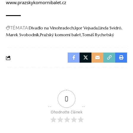
www.prazskykomornibalet.cz
TÉMATA
Divadlo na Vinohradech
Igor Vejsada
Linda Svidró
Marek Svobodník
Pražský komorní balet
Tomáš Rychetský
0
Ohodnoťte článek