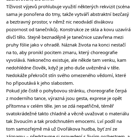
Tíživost výjevů prohlubuje využití některých rekvizit (scéna
sama je ponořena do tmy, takže vytváří abstraktní bezčasý
a beztravný prostor, v němž nic neodvádí divákovu
pozornost od tanečníků). Konstrukce ze skla a kovu uzavírá
dívčí tělo. Stejně beznadějně je tanečnice uzavřena mezi
pruhy fólie jako v ohradě. Náznak života na konci nestačí
na to, aby pronikl pocitem zmaru, který choreografie
vyvolává. Nekonečno existuje, ale někde tam venku, kam
nedohlédne člověk, když je jeho duše uvězněná v těle.
Nedokáže překročit stín svého omezeného vědomí, které
ho připoutává k jeho slabostem.
Pokud jde čistě o pohybovou stránku, choreografie čerpá
z moderního tance, výrazná jsou gesta, exprese je opět
přítomna v celém těle. Jen se zdá nepatřičné, téměř
svatokrádežné takto chladně a věcně uvažovat o materiálu
tak živoucím a tak prodchnutém emocemi. Lví podíl na
tom samozřejmě má už Dvořákova hudba, byť zní ze
záznamu – představme si provedení s živým orchestrem, a