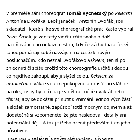
V premiéře sáhl choreograf
Tomáš Rychetský
po
Rekviem
Antonína Dvořáka. Leoš Janáček i Antonín Dvořák jsou
skladateli, které si ke své choreografické práci často vybíral
Pavel Šmok, je zde tedy vidět určitá snaha o další
naplňování jeho odkazu cestou, kdy česká hudba a český
tanec pomáhají sobě navzájem na cestě k novým
posluchačům. Kdo neznal Dvořákovo
Rekviem
, ten si po
zhlédnutí či spíše prožití této choreografie určitě skladbu
co nejdříve zakoupí, aby ji slyšel celou.
Rekviem za
nekonečno
diváka svou znepokojivou atmosférou vtáhne
natolik, že by bylo třeba je vidět nejméně dvakrát nebo
třikrát, aby se dokázal přinutit k vnímání jednotlivých částí
a složek samostatně, zapůsobí totiž mocným dojmem a až
dodatečně si vzpomenete, že jste nesledovali detaily ani
potenciální děj… A tak je třeba ocenit především tuto jeho
působivost.
Inscenací procházejí dvě ženské postavy, dívka ve