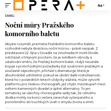
Aa
TANEC
Noční můry Pražského
komorního baletu
Abyste rozuměli, premiéra Pražského komorního baletu
rozhodně nebyla diváckou noční můrou – právě naopak. Z
představení 22. října v Divadle na Vinohradech mohl člověk
odcházet s hřejivým pocitem, že je svědkem obrody a
ustalování směru, že Pražský komorní balet, i když neustále
bojuje s protichůdnými požadavky být souborem pražským a
současně zájezdovým, přichází s dramaturgií, která je
dlouhodobě udržitelná: pokud se ubrání další rozkolísanosti,
která ho v posledních letech vždycky srážela, může vytvořit
platformu pro českou choreografii, jež chybí, mezistupeň mezi
světem kamenných divadel a úplné alternativy. To jen
tematicky se všechny choreografie sešly tak, že citlivého
diváka mohly na konci večera zanechat vyčerpaného a
ponořeného do truchlivých úvah o smyslu života a smrti.