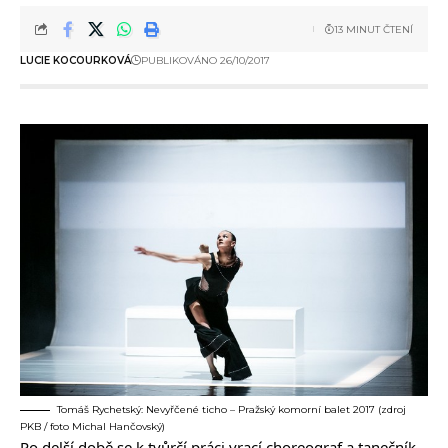
13 MINUT ČTENÍ
LUCIE KOCOURKOVÁ
PUBLIKOVÁNO 26/10/2017
Tomáš Rychetský: Nevyřčené ticho – Pražský komorní balet 2017 (zdroj
PKB / foto Michal Hančovský)
Po delší době se k tvůrčí práci vrací choreograf a tanečník