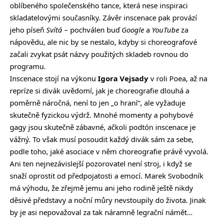
oblíbeného společenského tance, která nese inspiraci
skladatelovými současníky. Závěr inscenace pak provází
jeho píseň
Svítá
– pochválen buď
Google
a
YouTube
za
nápovědu, ale nic by se nestalo, kdyby si choreografové
začali zvykat psát názvy použitých skladeb rovnou do
programu.
Inscenace stojí na výkonu
Igora Vejsady
v roli Poea, až na
repríze si divák uvědomí, jak je choreografie dlouhá a
poměrně náročná, není to jen „o hraní“, ale vyžaduje
skutečně fyzickou výdrž. Mnohé momenty a pohybové
gagy jsou skutečně zábavné, ačkoli podtón inscenace je
vážný. To však musí posoudit každý divák sám za sebe,
podle toho, jaké asociace v něm choreografie právě vyvolá.
Ani ten nejnezávislejší pozorovatel není stroj, i když se
snaží oprostit od předpojatosti a emocí. Marek Svobodník
má výhodu, že zřejmě jemu ani jeho rodině ještě nikdy
děsivé představy a noční můry nevstoupily do života. Jinak
by je asi nepovažoval za tak náramně legrační námět…