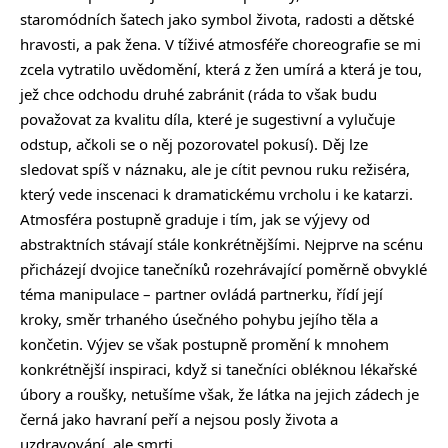
staromódních šatech jako symbol života, radosti a dětské
hravosti, a pak žena. V tíživé atmosféře choreografie se mi
zcela vytratilo uvědomění, která z žen umírá a která je tou,
jež chce odchodu druhé zabránit (ráda to však budu
považovat za kvalitu díla, které je sugestivní a vylučuje
odstup, ačkoli se o něj pozorovatel pokusí). Děj lze
sledovat spíš v náznaku, ale je cítit pevnou ruku režiséra,
který vede inscenaci k dramatickému vrcholu i ke katarzi.
Atmosféra postupně graduje i tím, jak se výjevy od
abstraktních stávají stále konkrétnějšími. Nejprve na scénu
přicházejí dvojice tanečníků rozehrávající poměrně obvyklé
téma manipulace – partner ovládá partnerku, řídí její
kroky, směr trhaného úsečného pohybu jejího těla a
končetin. Výjev se však postupně promění k mnohem
konkrétnější inspiraci, když si tanečníci obléknou lékařské
úbory a roušky, netušíme však, že látka na jejich zádech je
černá jako havraní peří a nejsou posly života a
uzdravování, ale smrti.