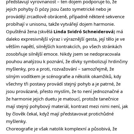
představují vyrovnanost – ten dojem podporuje to, že
jejich pohyby či pózy jsou často symetrické nebo je
provádějí zrcadlově obráceně, případně některé sekvence
probíhají v unisonu, takže vytvářejí dojem harmonie.
Opuštěná žena (skvělá
Linda Svidró Schneiderová
) má
daleko expresivnější výraz i výraznější gesta, její tělo je ve
větším napětí, silnějších kontrakcích, po všech stránkách
zosobňuje silnější emoce. Nikdy jsem se nedopracovala
pouhou analýzou k poznání, že dívky symbolizují hrdinčiny
myšlenky, pro a proti, rozvažování – samozřejmě, že
silným vodítkem je scénografie a několik okamžiků, kdy
všechny tři postavy provádí stejný pohyb a je patrné, že
jsou provázané, přesto myslím, že to není jednoznačné a
že harmonie jejich duetu je matoucí, protože tanečnice
mají stejný pohybový materiál, kontrast mezi nimi není, jak
by člověk čekal, když mají představovat protichůdné
myšlenky.
Choreografie je však natolik komplexní a působivá, že