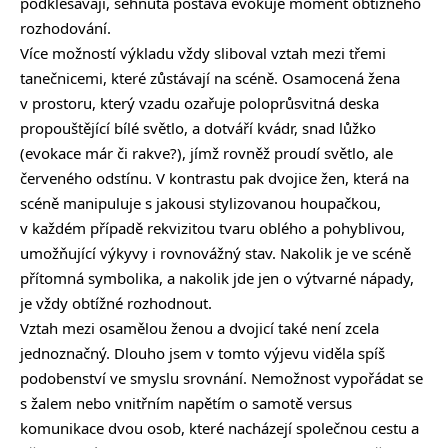
podklesávají, sehnutá postava evokuje moment obtížného
rozhodování.
Více možností výkladu vždy sliboval vztah mezi třemi
tanečnicemi, které zůstávají na scéně. Osamocená žena
v prostoru, který vzadu ozařuje poloprůsvitná deska
propouštějící bílé světlo, a dotváří kvádr, snad lůžko
(evokace már či rakve?), jímž rovněž proudí světlo, ale
červeného odstínu. V kontrastu pak dvojice žen, která na
scéně manipuluje s jakousi stylizovanou houpačkou,
v každém případě rekvizitou tvaru oblého a pohyblivou,
umožňující výkyvy i rovnovážný stav. Nakolik je ve scéně
přítomná symbolika, a nakolik jde jen o výtvarné nápady,
je vždy obtížné rozhodnout.
Vztah mezi osamělou ženou a dvojicí také není zcela
jednoznačný. Dlouho jsem v tomto výjevu viděla spíš
podobenství ve smyslu srovnání. Nemožnost vypořádat se
s žalem nebo vnitřním napětím o samotě versus
komunikace dvou osob, které nacházejí společnou cestu a