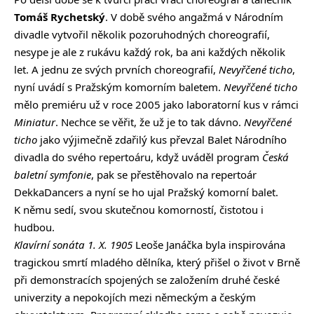
Tomáš Rychetský
. V době svého angažmá v Národním
divadle vytvořil několik pozoruhodných choreografií,
nesype je ale z rukávu každý rok, ba ani každých několik
let. A jednu ze svých prvních choreografií,
Nevyřčené ticho
,
nyní uvádí s Pražským komorním baletem.
Nevyřčené ticho
mělo premiéru už v roce 2005 jako laboratorní kus v rámci
Miniatur
. Nechce se věřit, že už je to tak dávno.
Nevyřčené
ticho
jako výjimečně zdařilý kus převzal Balet Národního
divadla do svého repertoáru, když uváděl program
Česká
baletní symfonie
, pak se přestěhovalo na repertoár
DekkaDancers a nyní se ho ujal Pražský komorní balet.
K němu sedí, svou skutečnou komorností, čistotou i
hudbou.
Klavírní sonáta 1. X. 1905
Leoše Janáčka byla inspirována
tragickou smrtí mladého dělníka, který přišel o život v Brně
při demonstracích spojených se založením druhé české
univerzity a nepokojích mezi německým a českým