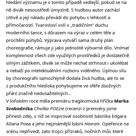
hledání významu je v tomto případě vedlejší, pokud se na
ně divák nesoustředí úmyslně. S hudbou autor zachází
citlivě a její náladu převádí do pohybu s lehkostí a
přímočarostí. Tvarosloví volí v „tradičním“ duchu
moderního tance, s důrazem na výraz v celém těle a
procítění pohybů. Výprava vytváří sama druhý plán
choreografie, rámuje ji jako jednolité výtvarné dílo. Vnímat
komplexnost všech zde využitých prostředků je dostatečně
silným zážitkem, divák se může nechat strhnout i ukolébat
a nebaží po intelektuálním rozboru viděného. Úplnou sílu
by choreografii samozřejmě dodala živá hudba, ale to se
z produkčního hlediska pohybujeme ve sféře zbožných
přání značně nedosažitelných…
V loňském roce měla premiéru tragikomická hříčka
Marka
Svobodníka
Chvilka POEzie
(recenzi z premiéry jsme
přinesli
zde
), v níž se inspiroval osobností básníka Edgara
Allana Poea a jeho nejznámější básní
Havran
. Opeřence na
scénu nepřivedl, zato trojici přízraků, nočních můr, které