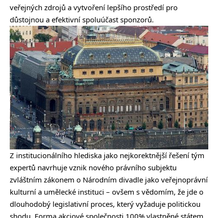
veřejných zdrojů a vytvoření lepšího prostředí pro
důstojnou a efektivní spoluúčast sponzorů.
Z institucionálního hlediska jako nejkorektnější řešení tým
expertů navrhuje vznik nového právního subjektu
zvláštním zákonem o Národním divadle jako veřejnoprávní
kulturní a umělecké instituci – ovšem s vědomím, že jde o
dlouhodobý legislativní proces, který vyžaduje politickou
shodu. Forma akciové společnosti 100% vlastněné státem