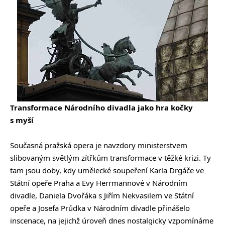
Transformace Národního divadla jako hra kočky
s myší
Současná pražská opera je navzdory ministerstvem
slibovaným světlým zítřkům transformace v těžké krizi. Ty
tam jsou doby, kdy umělecké soupeření Karla Drgáče ve
Státní opeře Praha a Evy Herrmannové v Národním
divadle, Daniela Dvořáka s Jiřím Nekvasilem ve Státní
opeře a Josefa Průdka v Národním divadle přinášelo
inscenace, na jejichž úroveň dnes nostalgicky vzpomínáme