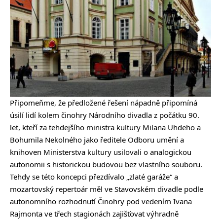
Připomeňme, že předložené řešení nápadně připomíná
úsilí lidí kolem činohry Národního divadla z počátku 90.
let, kteří za tehdejšího ministra kultury Milana Uhdeho a
Bohumila Nekolného jako ředitele Odboru umění a
knihoven Ministerstva kultury usilovali o analogickou
autonomii s historickou budovou bez vlastního souboru.
Tehdy se této koncepci přezdívalo „zlaté garáže“ a
mozartovský repertoár měl ve Stavovském divadle podle
autonomního rozhodnutí Činohry pod vedením Ivana
Rajmonta ve třech stagionách zajišťovat výhradně