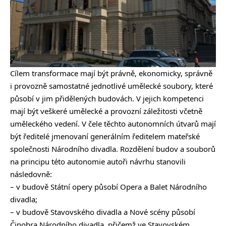
Cílem transformace mají být právně, ekonomicky, správně
i provozně samostatné jednotlivé umělecké soubory, které
působí v jim přidělených budovách. V jejich kompetenci
mají být veškeré umělecké a provozní záležitosti včetně
uměleckého vedení. V čele těchto autonomních útvarů mají
být ředitelé jmenovaní generálním ředitelem mateřské
společnosti Národního divadla. Rozdělení budov a souborů
na principu této autonomie autoři návrhu stanovili
následovně:
– v budově Státní opery působí Opera a Balet Národního
divadla;
– v budově Stavovského divadla a Nové scény působí
Činohra Národního divadla, přičemž ve Stavovském