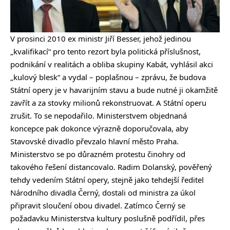
V prosinci 2010 ex ministr Jiří Besser, jehož jedinou
„kvalifikací“ pro tento rezort byla politická příslušnost,
podnikání v realitách a obliba skupiny Kabát, vyhlásil akci
„kulový blesk“ a vydal – poplašnou – zprávu, že budova
Státní opery je v havarijním stavu a bude nutné ji okamžitě
zavřít a za stovky milionů rekonstruovat. A Státní operu
zrušit. To se nepodařilo. Ministerstvem objednaná
koncepce pak dokonce výrazně doporučovala, aby
Stavovské divadlo převzalo hlavní město Praha.
Ministerstvo se po důrazném protestu činohry od
takového řešení distancovalo. Radim Dolanský, pověřený
tehdy vedením Státní opery, stejně jako tehdejší ředitel
Národního divadla Černý, dostali od ministra za úkol
připravit sloučení obou divadel. Zatímco Černý se
požadavku Ministerstva kultury poslušně podřídil, přes