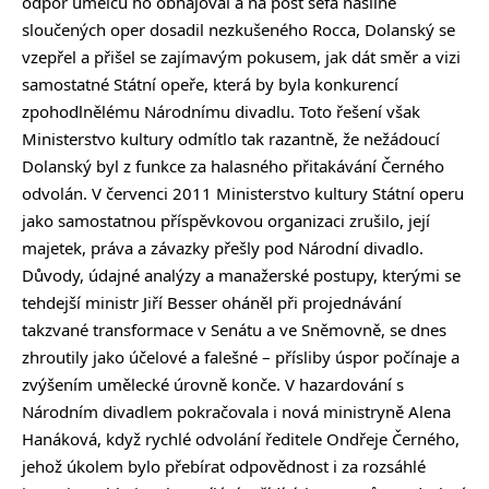
odpor umělců ho obhajoval a na post šéfa násilně
sloučených oper dosadil nezkušeného Rocca, Dolanský se
vzepřel a přišel se zajímavým pokusem, jak dát směr a vizi
samostatné Státní opeře, která by byla konkurencí
zpohodlnělému Národnímu divadlu. Toto řešení však
Ministerstvo kultury odmítlo tak razantně, že nežádoucí
Dolanský byl z funkce za halasného přitakávání Černého
odvolán. V červenci 2011 Ministerstvo kultury Státní operu
jako samostatnou příspěvkovou organizaci zrušilo, její
majetek, práva a závazky přešly pod Národní divadlo.
Důvody, údajné analýzy a manažerské postupy, kterými se
tehdejší ministr Jiří Besser oháněl při projednávání
takzvané transformace v Senátu a ve Sněmovně, se dnes
zhroutily jako účelové a falešné – přísliby úspor počínaje a
zvýšením umělecké úrovně konče. V hazardování s
Národním divadlem pokračovala i nová ministryně Alena
Hanáková, když rychlé odvolání ředitele Ondřeje Černého,
jehož úkolem bylo přebírat odpovědnost i za rozsáhlé