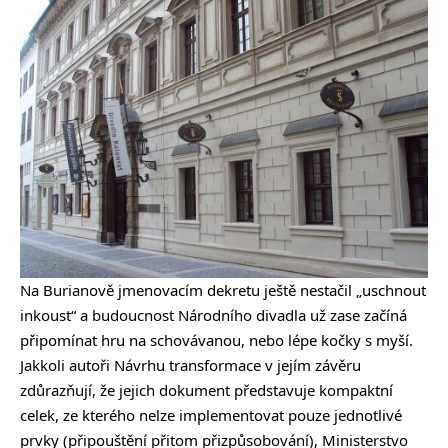
Na Burianově jmenovacím dekretu ještě nestačil „uschnout
inkoust“ a budoucnost Národního divadla už zase začíná
připomínat hru na schovávanou, nebo lépe kočky s myší.
Jakkoli autoři Návrhu transformace v jejím závěru
zdůrazňují, že jejich dokument představuje kompaktní
celek, ze kterého nelze implementovat pouze jednotlivé
prvky (připouštění přitom přizpůsobování), Ministerstvo