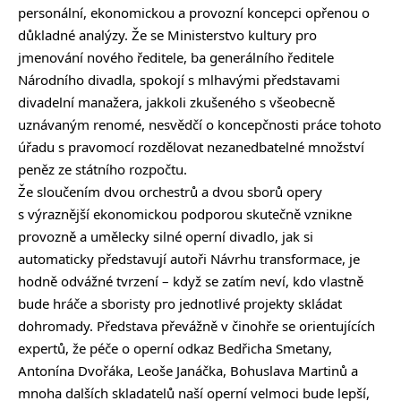
personální, ekonomickou a provozní koncepci opřenou o
důkladné analýzy. Že se Ministerstvo kultury pro
jmenování nového ředitele, ba generálního ředitele
Národního divadla, spokojí s mlhavými představami
divadelní manažera, jakkoli zkušeného s všeobecně
uznávaným renomé, nesvědčí o koncepčnosti práce tohoto
úřadu s pravomocí rozdělovat nezanedbatelné množství
peněz ze státního rozpočtu.
Že sloučením dvou orchestrů a dvou sborů opery
s výraznější ekonomickou podporou skutečně vznikne
provozně a umělecky silné operní divadlo, jak si
automaticky představují autoři Návrhu transformace, je
hodně odvážné tvrzení – když se zatím neví, kdo vlastně
bude hráče a sboristy pro jednotlivé projekty skládat
dohromady. Představa převážně v činohře se orientujících
expertů, že péče o operní odkaz Bedřicha Smetany,
Antonína Dvořáka, Leoše Janáčka, Bohuslava Martinů a
mnoha dalších skladatelů naší operní velmoci bude lepší,