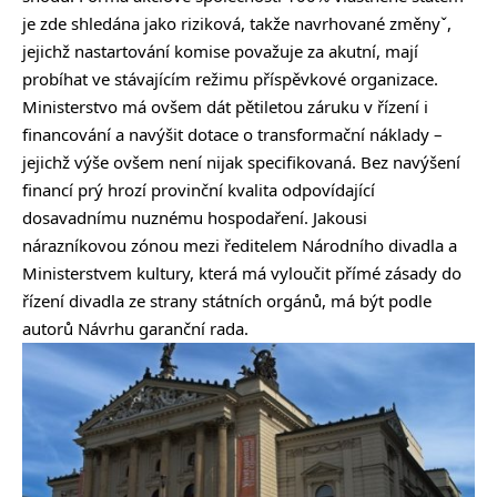
je zde shledána jako riziková, takže navrhované změnyˇ,
jejichž nastartování komise považuje za akutní, mají
probíhat ve stávajícím režimu příspěvkové organizace.
Ministerstvo má ovšem dát pětiletou záruku v řízení i
financování a navýšit dotace o transformační náklady –
jejichž výše ovšem není nijak specifikovaná. Bez navýšení
financí prý hrozí provinční kvalita odpovídající
dosavadnímu nuznému hospodaření. Jakousi
nárazníkovou zónou mezi ředitelem Národního divadla a
Ministerstvem kultury, která má vyloučit přímé zásady do
řízení divadla ze strany státních orgánů, má být podle
autorů Návrhu garanční rada.