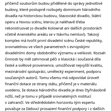
přičemž souborům budou přidělené do správy jednotlivé
budovy, které postupně rozbujely dominium Národního
divadla na historickou budovu, Stavovské divadlo, Státní
operu a Novou scénu, kterou je naléhavě třeba
rekonstruovat (o divadle Kolowrat ani dalších prostorách
včetně Anenského areálu se v Návrhu nemluví). Takový
komplex má tvořit první divadelní scénu České republiky,
srovnatelnou ve všech parametrech s evropskými
divadelními domy obdobného významu a velikosti. Rozsah
činnosti by měl zahrnovat péči o klasická i současná díla
české a světové provenience, umožňovat nejvyšší kvalitu,
mezinárodní spolupráci, umělecký experiment, podporu
současných autorů. Tomu všemu má odpovídat úroveň
finanční dotace ze strany státu, přičemž je v materiálu
uvedeno, že dotace Národního divadla je dnes čtyřnásobně
nižší, než je tomu v případě srovnatelných institucí
v zahraničí. Ve střednědobém horizontu tým expertu
považuje za žádoucí prosazení finanční podpory i z dalších