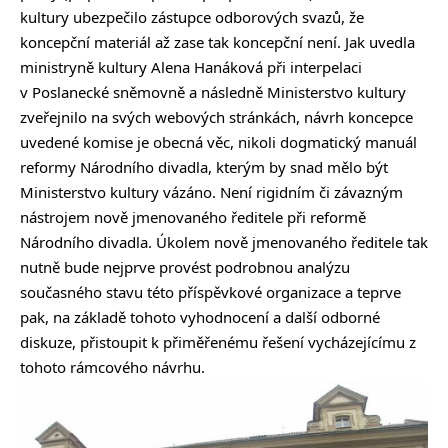
kultury ubezpečilo zástupce odborových svazů, že
koncepční materiál až zase tak koncepční není. Jak uvedla
ministryně kultury Alena Hanáková při interpelaci
v Poslanecké sněmovně a následně Ministerstvo kultury
zveřejnilo na svých webových stránkách, návrh koncepce
uvedené komise je obecná věc, nikoli dogmatický manuál
reformy Národního divadla, kterým by snad mělo být
Ministerstvo kultury vázáno. Není rigidním či závazným
nástrojem nově jmenovaného ředitele při reformě
Národního divadla. Úkolem nově jmenovaného ředitele tak
nutně bude nejprve provést podrobnou analýzu
současného stavu této příspěvkové organizace a teprve
pak, na základě tohoto vyhodnocení a další odborné
diskuze, přistoupit k přiměřenému řešení vycházejícímu z
tohoto rámcového návrhu.