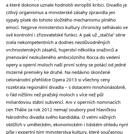
a které dokonce uznale hodnotili evropští kritici. Divadlo je
citlivý organismus a ministerské zásahy zpravidla jen
sypaly písek do tohoto složitého mechanismu plného
emocí. Nejprve ministerstvo kultury chronicky selhávalo ve
své kontrolní i zřizovatelské funkci. A pak už „stačila“ série
zcela nekompetentních a dodnes nezdůvodněných
vrchnostenských zásahů, hujerství několika snaživců a
jmenování nezkušeného ambiciózního Rocca do vedení
opery a operní moloch naší první scény se potácí od jedné
mizerné premiéry ke druhé. Na nedávno skončené
celonárodní přehlídce Opera 2013 si všechny ceny
rozebrala regionální divadla – s dotacemi mnohonásobně,
o řád nižšími než pražský moloch s více než půl
miliardovou státní subvencí. Ani v operních nominacích
cen Thálie za rok 2012 nemají soubory pod hlavičkou
Národního divadla svého kandidáta. O velmi vážných
obtížích v uměleckém, ekonomickém i lidském ohledu nyní
píše i expertní tým ministerstva kultury, které současnou