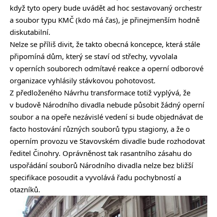
když tyto opery bude uvádět ad hoc sestavovaný orchestr
a soubor typu KMČ (kdo má čas), je přinejmenším hodně
diskutabilní.
Nelze se příliš divit, že takto obecná koncepce, která stále
připomíná dům, který se staví od střechy, vyvolala
v operních souborech odmítavé reakce a operní odborové
organizace vyhlásily stávkovou pohotovost.
Z předloženého Návrhu transformace totiž vyplývá, že
v budově Národního divadla nebude působit žádný operní
soubor a na opeře nezávislé vedení si bude objednávat de
facto hostování různých souborů typu stagiony, a že o
operním provozu ve Stavovském divadle bude rozhodovat
ředitel Činohry. Oprávněnost tak rasantního zásahu do
uspořádání souborů Národního divadla nelze bez bližší
specifikace posoudit a vyvolává řadu pochybností a
otazníků.