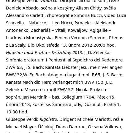
Giuseppe Verdi:
Nabucco
. Dirigent Nicola Luisotti, režie
Daniele Abbado, scéna a kostýmy Alison Chitty, světla
Alessandro Carletti, choreografie Simona Bucci, video Luca
Scarzella. Nabucco – Leo Nucci, Ismaele – Aleksandr
Antonenko, Zachariáš – Vitalij Kowaljow, Agigaille –
Liudmyla Monastyrska, Fenena Veronica Simeoni. Přenos
z La Scaly, Bio Oko, středa 13. února 2012 20:00 hod.
Hudební most Praha – Drážďany 2013.
J. D. Zelenka:
Sinfonia oratorium I Penitenti al Sepolchro del Redentore
ZWV 63, J. S. Bach: Kantata Liebster Jesu, mein Verlangen
BWV 32,W. Fr. Bach: Adagio a fuga d moll F.65, J. S. Bach:
Kantata Nach dir, Herr, verlanget mich BWV 150, J. D.
Zelenka: Miserere c moll ZWV 57. Nicola Proksch –
soprán, Jan Martiník – bas. Collegium 1704. Pátek 15.
února 2013, kostel sv. Šimona a Judy, Dušní ul., Praha 1,
19.30 hod.
Giuseppe Verdi:
Rigoletto
. Dirigent Michele Mariotti, režie
Michael Mayer. Účinkují Diana Damrau, Oksana Volkova,