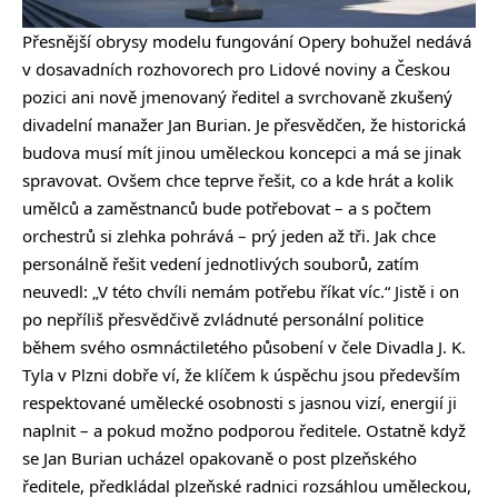
Přesnější obrysy modelu fungování Opery bohužel nedává
v dosavadních rozhovorech pro Lidové noviny a Českou
pozici ani nově jmenovaný ředitel a svrchovaně zkušený
divadelní manažer Jan Burian. Je přesvědčen, že historická
budova musí mít jinou uměleckou koncepci a má se jinak
spravovat. Ovšem chce teprve řešit, co a kde hrát a kolik
umělců a zaměstnanců bude potřebovat – a s počtem
orchestrů si zlehka pohrává – prý jeden až tři. Jak chce
personálně řešit vedení jednotlivých souborů, zatím
neuvedl: „V této chvíli nemám potřebu říkat víc.“ Jistě i on
po nepříliš přesvědčivě zvládnuté personální politice
během svého osmnáctiletého působení v čele Divadla J. K.
Tyla v Plzni dobře ví, že klíčem k úspěchu jsou především
respektované umělecké osobnosti s jasnou vizí, energií ji
naplnit – a pokud možno podporou ředitele. Ostatně když
se Jan Burian ucházel opakovaně o post plzeňského
ředitele, předkládal plzeňské radnici rozsáhlou uměleckou,