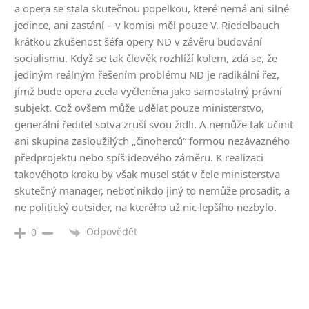
a opera se stala skutečnou popelkou, které nemá ani silné
jedince, ani zastání – v komisi měl pouze V. Riedelbauch
krátkou zkušenost šéfa opery ND v závěru budování
socialismu. Když se tak člověk rozhlíží kolem, zdá se, že
jediným reálným řešením problému ND je radikální řez,
jímž bude opera zcela vyčleněna jako samostatný právní
subjekt. Což ovšem může udělat pouze ministerstvo,
generální ředitel sotva zruší svou židli. A nemůže tak učinit
ani skupina zasloužilých „činoherců“ formou nezávazného
předprojektu nebo spíš ideového záměru. K realizaci
takovéhoto kroku by však musel stát v čele ministerstva
skutečný manager, neboť nikdo jiný to nemůže prosadit, a
ne politický outsider, na kterého už nic lepšího nezbylo.
Odpovědět
0