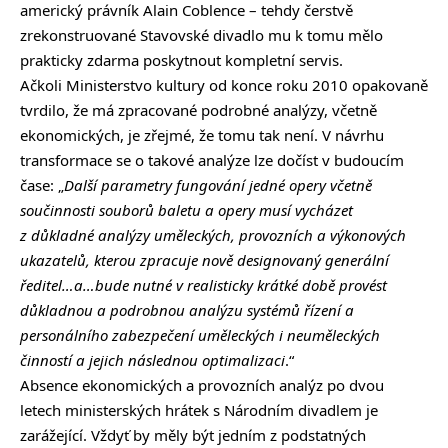
americký právník Alain Coblence – tehdy čerstvě
zrekonstruované Stavovské divadlo mu k tomu mělo
prakticky zdarma poskytnout kompletní servis.
Ačkoli Ministerstvo kultury od konce roku 2010 opakovaně
tvrdilo, že má zpracované podrobné analýzy, včetně
ekonomických, je zřejmé, že tomu tak není. V návrhu
transformace se o takové analýze lze dočíst v budoucím
čase: „
Další parametry fungování jedné opery včetně
součinnosti souborů baletu a opery musí vycházet
z důkladné analýzy uměleckých, provozních a výkonových
ukazatelů, kterou zpracuje nově designovaný generální
ředitel…a…bude nutné v realisticky krátké době provést
důkladnou a podrobnou analýzu systémů řízení a
personálního zabezpečení uměleckých i neuměleckých
činností a jejich následnou optimalizaci
.“
Absence ekonomických a provozních analýz po dvou
letech ministerských hrátek s Národním divadlem je
zarážející. Vždyť by měly být jedním z podstatných