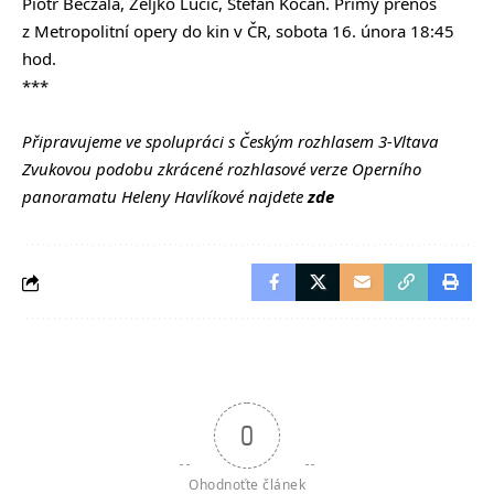
Piotr Beczala, Željko Lučić, Štefan Kocán. Přímý přenos
z Metropolitní opery do kin v ČR, sobota 16. února 18:45
hod.
***
Připravujeme ve spolupráci s Českým rozhlasem 3-Vltava
Zvukovou podobu zkrácené rozhlasové verze Operního
panoramatu Heleny Havlíkové najdete
zde
0
Ohodnoťte článek