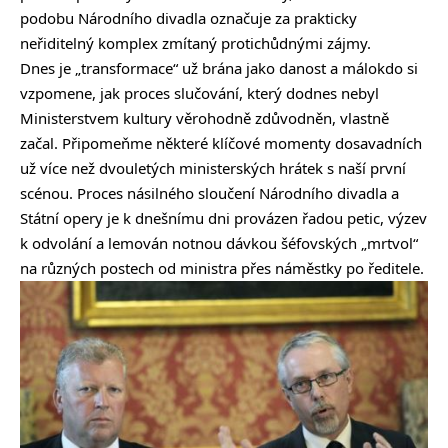
podobu Národního divadla označuje za prakticky
neřiditelný komplex zmítaný protichůdnými zájmy.
Dnes je „transformace“ už brána jako danost a málokdo si
vzpomene, jak proces slučování, který dodnes nebyl
Ministerstvem kultury věrohodně zdůvodněn, vlastně
začal. Připomeňme některé klíčové momenty dosavadních
už více než dvouletých ministerských hrátek s naší první
scénou. Proces násilného sloučení Národního divadla a
Státní opery je k dnešnímu dni provázen řadou petic, výzev
k odvolání a lemován notnou dávkou šéfovských „mrtvol“
na různých postech od ministra přes náměstky po ředitele.