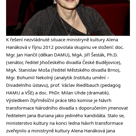
K řešení nezvládnuté situace ministryně kultury Alena
Hanáková v říjnu 2012 povolala skupinu ve složení: doc.
Mgr. Jan Hančil (děkan DAMU), MgA. Jiří Šesták, Ph.D.
(senátor, ředitel Jihočeského divadla České Budějovice),
MgA. Stanislav Moša (ředitel Městského divadla Brno),
Mgr. Bohumil Nekolný (analytik Institutu umění –
Divadelního ústavu), prof. Václav Riedlbauch (pedagog
HAMU a VŠE) a doc. PhDr. Milan Uhde (dramatik).
Výsledkem čtyřměsíční práce této komise je Návrh
transformace Národního divadla s doporučením jmenovat
ředitelem Jana Buriana jako jediného kandidáta. Stalo se,
ministerstvo kultury na konci ledna Návrh transformace
zveřejnilo a ministryně kultury Alena Hanáková Jana