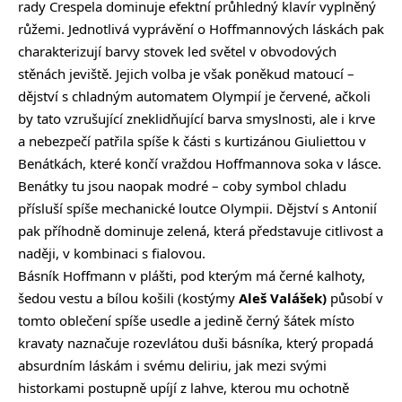
rady Crespela dominuje efektní průhledný klavír vyplněný
růžemi. Jednotlivá vyprávění o Hoffmannových láskách pak
charakterizují barvy stovek led světel v obvodových
stěnách jeviště. Jejich volba je však poněkud matoucí –
dějství s chladným automatem Olympií je červené, ačkoli
by tato vzrušující zneklidňující barva smyslnosti, ale i krve
a nebezpečí patřila spíše k části s kurtizánou Giuliettou v
Benátkách, které končí vraždou Hoffmannova soka v lásce.
Benátky tu jsou naopak modré – coby symbol chladu
přísluší spíše mechanické loutce Olympii. Dějství s Antonií
pak příhodně dominuje zelená, která představuje citlivost a
naději, v kombinaci s fialovou.
Básník Hoffmann v plášti, pod kterým má černé kalhoty,
šedou vestu a bílou košili (kostýmy
Aleš Valášek)
působí v
tomto oblečení spíše usedle a jedině černý šátek místo
kravaty naznačuje rozevlátou duši básníka, který propadá
absurdním láskám i svému deliriu, jak mezi svými
historkami postupně upíjí z lahve, kterou mu ochotně