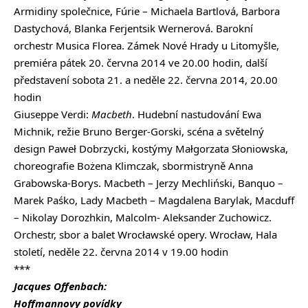
Armidiny společnice, Fúrie – Michaela Bartlová, Barbora
Dastychová, Blanka Ferjentsik Wernerová. Barokní
orchestr Musica Florea. Zámek Nové Hrady u Litomyšle,
premiéra pátek 20. června 2014 ve 20.00 hodin, další
představení sobota 21. a neděle 22. června 2014, 20.00
hodin
Giuseppe Verdi:
Macbeth
. Hudební nastudování Ewa
Michnik, režie Bruno Berger-Gorski, scéna a světelný
design Paweł Dobrzycki, kostýmy Małgorzata Słoniowska,
choreografie Bożena Klimczak, sbormistryně Anna
Grabowska-Borys. Macbeth – Jerzy Mechliński, Banquo –
Marek Paśko, Lady Macbeth – Magdalena Barylak, Macduff
– Nikolay Dorozhkin, Malcolm- Aleksander Zuchowicz.
Orchestr, sbor a balet Wrocławské opery. Wrocław, Hala
století, neděle 22. června 2014 v 19.00 hodin
***
Jacques Offenbach:
Hoffmannovy povídky