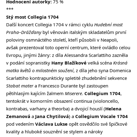
Hodnocení autorky:
75 %
***
Stý most Collegia 1704
Další koncert Collegia 1704 v rámci cyklu
Hudební most
Praha–Drážďany
byl věnován italským skladatelům první
poloviny osmnáctého století, kteří působili v Neapoli,
avšak prezentoval toto operní centrum, které ovládlo celou
Evropu, jinými žánry: z díla Alessandra Scarlattiho zazněla
v podání sopranistky
Hany Blažíkové
velká scéna
Krásná
matko květů o milostném soužení
, z díla jeho syna Domenica
Scarlattiho kontrapunkticky spletité zhudebnění sekvence
Stabat mater
a Francesco Durante byl zastoupen
pětihlasým kajícím žalmem
Miserere
.
Collegium 1704
,
tentokrát v komorním obsazení continua (violoncello,
kontrabas, varhany a theorba) a dvojicí houslí (
Helena
Zemanová
a
Jana Chytilová
) a
Collegium Vocale 1704
pod vedením
Václava Lukse
opět osvědčilo své špičkové
kvality a hluboké souznění se stylem a nároky