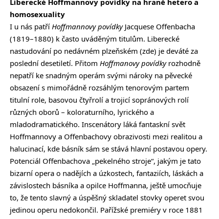
Liberecké Hoffmannovy povídky na hraně hetero a
homosexuality
I u nás patří
Hoffmannovy povídky
Jacquese Offenbacha
(1819–1880) k často uváděným titulům. Liberecké
nastudování po nedávném plzeňském (
zde
) je deváté za
poslední desetiletí. Přitom
Hoffmanovy povídky
rozhodně
nepatří ke snadným operám svými nároky na pěvecké
obsazení s mimořádně rozsáhlým tenorovým partem
titulní role, basovou čtyřrolí a trojicí sopránových rolí
různých oborů – koloraturního, lyrického a
mladodramatického. Inscenátory láká fantaskní svět
Hoffmannovy a Offenbachovy obrazivosti mezi realitou a
halucinací, kde básník sám se stává hlavní postavou opery.
Potenciál Offenbachova „pekelného stroje“, jakým je tato
bizarní opera o nadějích a úzkostech, fantaziích, láskách a
závislostech básníka a opilce Hoffmanna, ještě umocňuje
to, že tento slavný a úspěšný skladatel stovky operet svou
jedinou operu nedokončil. Pařížské premiéry v roce 1881