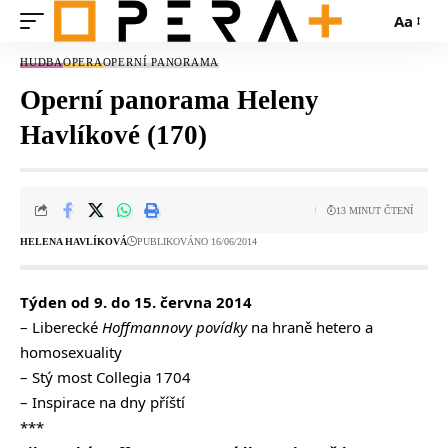
Aa
HUDBA
OPERA
OPERNÍ PANORAMA
Operní panorama Heleny
Havlíkové (170)
13 MINUT ČTENÍ
HELENA HAVLÍKOVÁ
PUBLIKOVÁNO 16/06/2014
Týden od 9. do 15. června 2014
– Liberecké
Hoffmannovy povídky
na hraně hetero a
homosexuality
– Stý most Collegia 1704
– Inspirace na dny příští
***