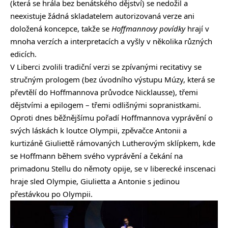
(která se hrála bez benátského dějství) se nedožil a
neexistuje žádná skladatelem autorizovaná verze ani
doložená koncepce, takže se
Hoffmannovy povídky
hrají v
mnoha verzích a interpretacích a vyšly v několika různých
edicích.
V Liberci zvolili tradiční verzi se zpívanými recitativy se
stručným prologem (bez úvodního výstupu Múzy, která se
převtělí do Hoffmannova průvodce Nicklausse), třemi
dějstvími a epilogem – třemi odlišnými sopranistkami.
Oproti dnes běžnějšímu pořadí Hoffmannova vyprávění o
svých láskách k loutce Olympii, zpěvačce Antonii a
kurtizáně Giuliettě rámovaných Lutherovým sklípkem, kde
se Hoffmann během svého vyprávění a čekání na
primadonu Stellu do němoty opije, se v liberecké inscenaci
hraje sled Olympie, Giulietta a Antonie s jedinou
přestávkou po Olympii.