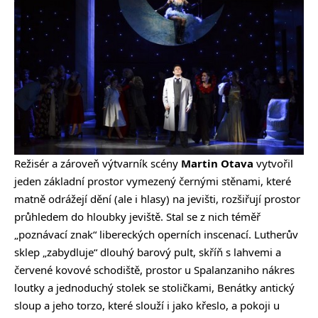
Režisér a zároveň výtvarník scény
Martin Otava
vytvořil
jeden základní prostor vymezený černými stěnami, které
matně odrážejí dění (ale i hlasy) na jevišti, rozšiřují prostor
průhledem do hloubky jeviště. Stal se z nich téměř
„poznávací znak“ libereckých operních inscenací. Lutherův
sklep „zabydluje“ dlouhý barový pult, skříň s lahvemi a
červené kovové schodiště, prostor u Spalanzaniho nákres
loutky a jednoduchý stolek se stoličkami, Benátky antický
sloup a jeho torzo, které slouží i jako křeslo, a pokoji u