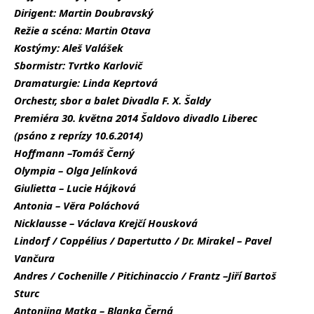
Dirigent: Martin Doubravský
Režie a scéna: Martin Otava
Kostýmy: Aleš Valášek
Sbormistr: Tvrtko Karlovič
Dramaturgie: Linda Keprtová
Orchestr, sbor a balet Divadla F. X. Šaldy
Premiéra 30. května 2014 Šaldovo divadlo Liberec
(psáno z reprízy 10.6.2014)
Hoffmann –Tomáš Černý
Olympia – Olga Jelínková
Giulietta – Lucie Hájková
Antonia – Věra Poláchová
Nicklausse – Václava Krejčí Housková
Lindorf / Coppélius / Dapertutto / Dr. Mirakel – Pavel
Vančura
Andres / Cochenille / Pitichinaccio / Frantz –Jiří Bartoš
Sturc
Antoniina Matka – Blanka Černá