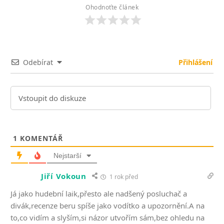
Ohodnoťte článek
Odebírat
Přihlášení
1
KOMENTÁŘ
Nejstarší
Jiří Vokoun
1 rok před
Já jako hudební laik,přesto ale nadšený posluchač a
divák,recenze beru spíše jako vodítko a upozornění.A na
to,co vidím a slyším,si názor utvořím sám,bez ohledu na