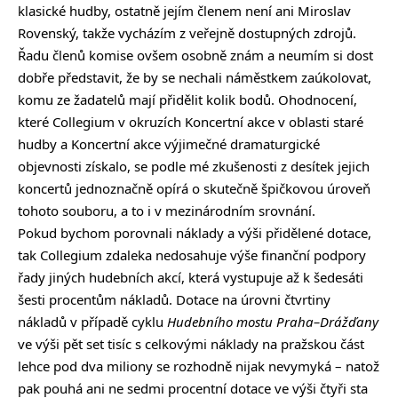
klasické hudby, ostatně jejím členem není ani Miroslav
Rovenský, takže vycházím z veřejně dostupných zdrojů.
Řadu členů komise ovšem osobně znám a neumím si dost
dobře představit, že by se nechali náměstkem zaúkolovat,
komu ze žadatelů mají přidělit kolik bodů. Ohodnocení,
které Collegium v okruzích Koncertní akce v oblasti staré
hudby a Koncertní akce výjimečné dramaturgické
objevnosti získalo, se podle mé zkušenosti z desítek jejich
koncertů jednoznačně opírá o skutečně špičkovou úroveň
tohoto souboru, a to i v mezinárodním srovnání.
Pokud bychom porovnali náklady a výši přidělené dotace,
tak Collegium zdaleka nedosahuje výše finanční podpory
řady jiných hudebních akcí, která vystupuje až k šedesáti
šesti procentům nákladů. Dotace na úrovni čtvrtiny
nákladů v případě cyklu
Hudebního mostu Praha–Drážďany
ve výši pět set tisíc s celkovými náklady na pražskou část
lehce pod dva miliony se rozhodně nijak nevymyká – natož
pak pouhá ani ne sedmi procentní dotace ve výši čtyři sta