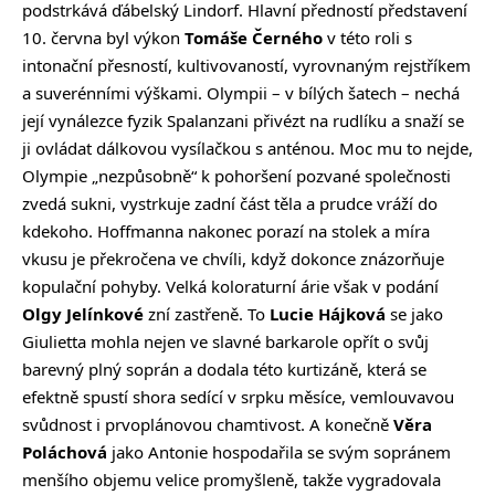
podstrkává ďábelský Lindorf. Hlavní předností představení
10. června byl výkon
Tomáše Černého
v této roli s
intonační přesností, kultivovaností, vyrovnaným rejstříkem
a suverénními výškami. Olympii – v bílých šatech – nechá
její vynálezce fyzik Spalanzani přivézt na rudlíku a snaží se
ji ovládat dálkovou vysílačkou s anténou. Moc mu to nejde,
Olympie „nezpůsobně“ k pohoršení pozvané společnosti
zvedá sukni, vystrkuje zadní část těla a prudce vráží do
kdekoho. Hoffmanna nakonec porazí na stolek a míra
vkusu je překročena ve chvíli, když dokonce znázorňuje
kopulační pohyby. Velká koloraturní árie však v podání
Olgy Jelínkové
zní zastřeně. To
Lucie Hájková
se jako
Giulietta mohla nejen ve slavné barkarole opřít o svůj
barevný plný soprán a dodala této kurtizáně, která se
efektně spustí shora sedící v srpku měsíce, vemlouvavou
svůdnost i prvoplánovou chamtivost. A konečně
Věra
Poláchová
jako Antonie hospodařila se svým sopránem
menšího objemu velice promyšleně, takže vygradovala