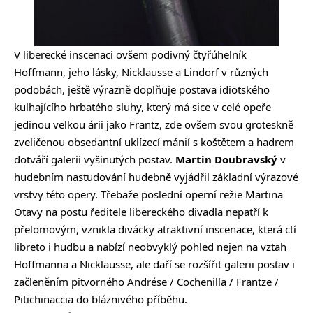
V liberecké inscenaci ovšem podivný čtyřúhelník
Hoffmann, jeho lásky, Nicklausse a Lindorf v různých
podobách, ještě výrazně doplňuje postava idiotského
kulhajícího hrbatého sluhy, který má sice v celé opeře
jedinou velkou árii jako Frantz, zde ovšem svou groteskně
zveličenou obsedantní uklízecí mánií s koštětem a hadrem
dotváří galerii vyšinutých postav.
Martin Doubravský
v
hudebním nastudování hudebně vyjádřil základní výrazové
vrstvy této opery. Třebaže poslední operní režie Martina
Otavy na postu ředitele libereckého divadla nepatří k
přelomovým, vznikla divácky atraktivní inscenace, která ctí
libreto i hudbu a nabízí neobvyklý pohled nejen na vztah
Hoffmanna a Nicklausse, ale daří se rozšířit galerii postav i
začleněním pitvorného Andrése / Cochenilla / Frantze /
Pitichinaccia do bláznivého příběhu.