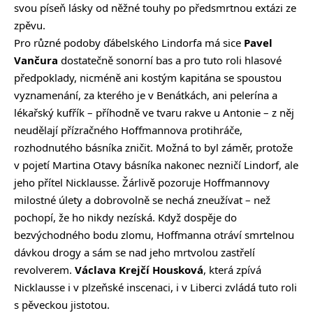
svou píseň lásky od něžné touhy po předsmrtnou extázi ze
zpěvu.
Pro různé podoby ďábelského Lindorfa má sice
Pavel
Vančura
dostatečně sonorní bas a pro tuto roli hlasové
předpoklady, nicméně ani kostým kapitána se spoustou
vyznamenání, za kterého je v Benátkách, ani pelerína a
lékařský kufřík – příhodně ve tvaru rakve u Antonie – z něj
neudělají přízračného Hoffmannova protihráče,
rozhodnutého básníka zničit. Možná to byl záměr, protože
v pojetí Martina Otavy básníka nakonec nezničí Lindorf, ale
jeho přítel Nicklausse. Žárlivě pozoruje Hoffmannovy
milostné úlety a dobrovolně se nechá zneužívat – než
pochopí, že ho nikdy nezíská. Když dospěje do
bezvýchodného bodu zlomu, Hoffmanna otráví smrtelnou
dávkou drogy a sám se nad jeho mrtvolou zastřelí
revolverem.
Václava Krejčí Housková
, která zpívá
Nicklausse i v plzeňské inscenaci, i v Liberci zvládá tuto roli
s pěveckou jistotou.