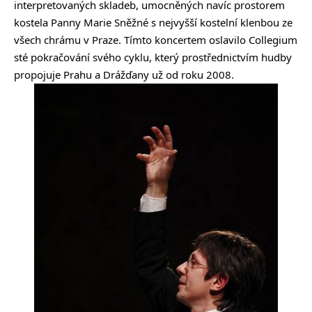
interpretovaných skladeb, umocněných navíc prostorem
kostela Panny Marie Sněžné s nejvyšší kostelní klenbou ze
všech chrámu v Praze. Tímto koncertem oslavilo Collegium
sté pokračování svého cyklu, který prostřednictvím hudby
propojuje Prahu a Drážďany už od roku 2008.