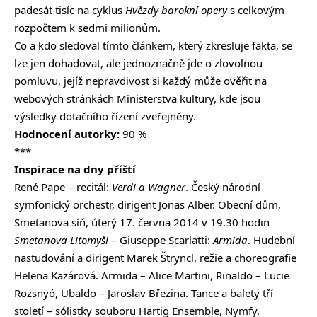
padesát tisíc na cyklus
Hvězdy barokní opery
s celkovým
rozpočtem k sedmi milionům.
Co a kdo sledoval tímto článkem, který zkresluje fakta, se
lze jen dohadovat, ale jednoznačně jde o zlovolnou
pomluvu, jejíž nepravdivost si každý může ověřit na
webových stránkách Ministerstva kultury, kde jsou
výsledky dotačního řízení zveřejněny.
Hodnocení autorky:
90 %
***
Inspirace na dny příští
René Pape – recitál:
Verdi a Wagner
. Český národní
symfonický orchestr, dirigent Jonas Alber. Obecní dům,
Smetanova síň, úterý 17. června 2014 v 19.30 hodin
Smetanova Litomyšl
– Giuseppe Scarlatti:
Armida
. Hudební
nastudování a dirigent Marek Štryncl, režie a choreografie
Helena Kazárová. Armida – Alice Martini, Rinaldo – Lucie
Rozsnyó, Ubaldo – Jaroslav Březina. Tance a balety tří
století – sólistky souboru Hartig Ensemble, Nymfy,