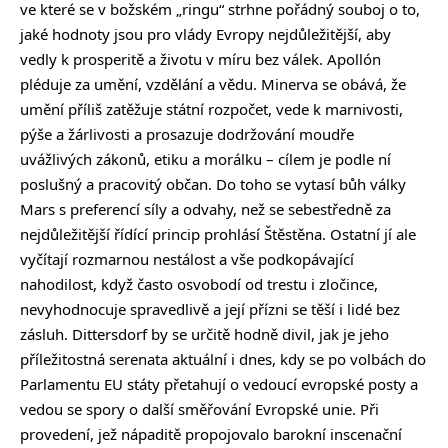
ve které se v božském „ringu“ strhne pořádný souboj o to,
jaké hodnoty jsou pro vlády Evropy nejdůležitější, aby
vedly k prosperitě a životu v míru bez válek. Apollón
pléduje za umění, vzdělání a vědu. Minerva se obává, že
umění příliš zatěžuje státní rozpočet, vede k marnivosti,
pýše a žárlivosti a prosazuje dodržování moudře
uvážlivých zákonů, etiku a morálku – cílem je podle ní
poslušný a pracovitý občan. Do toho se vytasí bůh války
Mars s preferencí síly a odvahy, než se sebestředně za
nejdůležitější řídící princip prohlásí Štěstěna. Ostatní jí ale
vyčítají rozmarnou nestálost a vše podkopávající
nahodilost, když často osvobodí od trestu i zločince,
nevyhodnocuje spravedlivě a její přízni se těší i lidé bez
zásluh. Dittersdorf by se určitě hodně divil, jak je jeho
příležitostná serenata aktuální i dnes, kdy se po volbách do
Parlamentu EU státy přetahují o vedoucí evropské posty a
vedou se spory o další směřování Evropské unie. Při
provedení, jež nápaditě propojovalo barokní inscenační