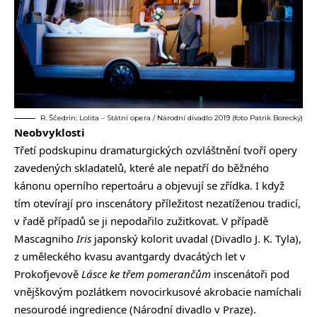
R. Ščedrin: Lolita – Státní opera / Národní divadlo 2019 (foto Patrik Borecký)
Neobvyklosti
Třetí podskupinu dramaturgických ozvláštnění tvoří opery
zavedených skladatelů, které ale nepatří do běžného
kánonu operního repertoáru a objevují se zřídka. I když
tím otevírají pro inscenátory příležitost nezatíženou tradicí,
v řadě případů se ji nepodařilo zužitkovat. V případě
Mascagniho
Iris
japonský kolorit uvadal (Divadlo J. K. Tyla),
z uměleckého kvasu avantgardy dvacátých let v
Prokofjevově
Lásce ke třem pomerančům
inscenátoři pod
vnějškovým pozlátkem novocirkusové akrobacie namíchali
nesourodé ingredience (Národní divadlo v Praze).