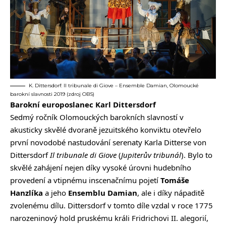
K. Dittersdorf: Il tribunale di Giove – Ensemble Damian, Olomoucké
barokní slavnosti 2019 (zdroj OBS)
Barokní europoslanec Karl Dittersdorf
Sedmý ročník Olomouckých barokních slavností v
akusticky skvělé dvoraně jezuitského konviktu otevřelo
první novodobé nastudování serenaty Karla Ditterse von
Dittersdorf
Il tribunale di Giove
(
Jupiterův tribunál
). Bylo to
skvělé zahájení nejen díky vysoké úrovni hudebního
provedení a vtipnému inscenačnímu pojetí
Tomáše
Hanzlíka
a jeho
Ensemblu Damian
, ale i díky nápaditě
zvolenému dílu. Dittersdorf v tomto díle vzdal v roce 1775
narozeninový hold pruskému králi Fridrichovi II. alegorií,