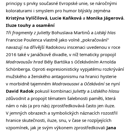
principy s prvky současné Evropské unie, se náročnými
koloraturami i smyslem pro humor blýskly zejména
Kristýna Vylíčilová
,
Lucie Kaňková
a
Monika Jägerová
.
Iluze touhy a osamění
Tři fragmenty z Julietty
Bohuslava Martinů a
Lidský hlas
Francise Poulenca vlastně jako volné „pokračování“
navazují na dřívější Radokovu inscenaci uvedenou v roce
2016 také v Janáčkově divadle, v níž tematicky propojil
Modrovousův hrad
Bély Bartóka s
Očekáváním
Arnolda
Schönberga. Oproti expresionisticky vypjatému rozkrývání
mužského a ženského antagonismu na hranici hysterie
v morbidně tajemném
Modrovousovi
a
Očekávání
se nyní
David Radok
pokusil kombinaci
Julietty
a
Lidského hlasu
zdůvodnit a propojit tématem šalebnosti paměti, která
nám o nás (a pro nás) zprostředkovává často jen iluze.
V jemných obrazech a symbolických náznacích rozostřil
hranice skutečnosti, iluze, snu, v čase se rozpíjejících
vzpomínek, jak je svým výkonem zprostředkovali
Jana