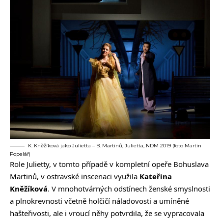
K. Kněžíková jako Julietta – B. Martinů, Julietta, NDM 2019 (foto Martin
Popelář)
Role Julietty, v tomto případě v kompletní opeře Bohuslava
Martinů, v ostravské inscenaci využila
Kateřina
Kněžíková
. V mnohotvárných odstínech ženské smyslnosti
a plnokrevnosti včetně holčičí náladovosti a umíněné
hašteřivosti, ale i vroucí něhy potvrdila, že se vypracovala