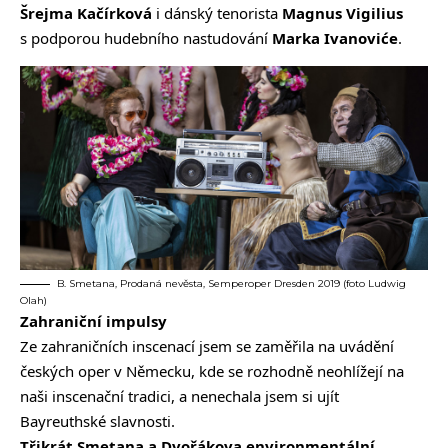
Šrejma Kačírková
i dánský tenorista
Magnus Vigilius
s podporou hudebního nastudování
Marka Ivanoviće
.
B. Smetana, Prodaná nevěsta, Semperoper Dresden 2019 (foto Ludwig
Olah)
Zahraniční impulsy
Ze zahraničních inscenací jsem se zaměřila na uvádění
českých oper v Německu, kde se rozhodně neohlížejí na
naši inscenační tradici, a nenechala jsem si ujít
Bayreuthské slavnosti.
Třikrát Smetana a Dvořákova environmentální