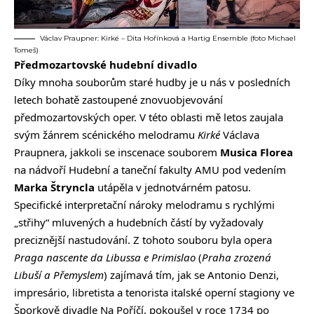
Václav Praupner: Kirké – Dita Hořínková a Hartig Ensemble (foto Michael
Tomeš)
Předmozartovské hudební divadlo
Díky mnoha souborům staré hudby je u nás v posledních
letech bohatě zastoupené znovuobjevování
předmozartovských oper. V této oblasti mě letos zaujala
svým žánrem scénického melodramu
Kirké
Václava
Praupnera, jakkoli se inscenace souborem
Musica Florea
na nádvoří Hudební a taneční fakulty AMU pod vedením
Marka Štryncla
utápěla v jednotvárném patosu.
Specifické interpretační nároky melodramu s rychlými
„střihy“ mluvených a hudebních částí by vyžadovaly
preciznější nastudování. Z tohoto souboru byla opera
Praga nascente da Libussa e Primislao
(
Praha zrozená
Libuší a Přemyslem
) zajímavá tím, jak se Antonio Denzi,
impresário, libretista a tenorista italské operní stagiony ve
Šporkově divadle Na Poříčí, pokoušel v roce 1734 po