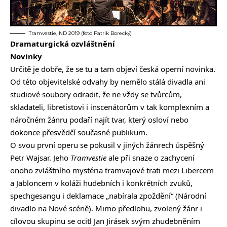
Tramvestie, ND 2019 (foto Patrik Borecký)
Dramaturgická ozvláštnění
Novinky
Určitě je dobře, že se tu a tam objeví česká operní novinka.
Od této objevitelské odvahy by nemělo stálá divadla ani
studiové soubory odradit, že ne vždy se tvůrcům,
skladateli, libretistovi i inscenátorům v tak komplexním a
náročném žánru podaří najít tvar, který osloví nebo
dokonce přesvědčí současné publikum.
O svou první operu se pokusil v jiných žánrech úspěšný
Petr Wajsar. Jeho
Tramvestie
ale při snaze o zachycení
onoho zvláštního mystéria tramvajové trati mezi Libercem
a Jabloncem v koláži hudebních i konkrétních zvuků,
spechgesangu i deklamace „nabírala zpoždění“ (Národní
divadlo na Nové scéně). Mimo předlohu, zvolený žánr i
cílovou skupinu se ocitl Jan Jirásek svým zhudebněním