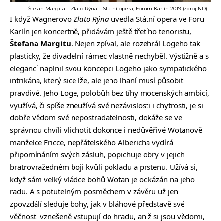
Štefan Margita – Zlato Rýna – Státní opera, Forum Karlín 2019 (zdroj ND)
I když Wagnerovo
Zlato Rýna
uvedla Státní opera ve Foru
Karlín jen koncertně, přidávám ještě třetího tenoristu,
Štefana Margitu
. Nejen zpíval, ale rozehrál Logeho tak
plasticky, že divadelní rámec vlastně nechyběl. Výstižně a s
elegancí naplnil svou koncepci Logeho jako sympatického
intrikána, který sice lže, ale jeho lhaní musí působit
pravdivě. Jeho Loge, polobůh bez tíhy mocenských ambicí,
využívá, či spíše zneužívá své nezávislosti i chytrosti, je si
dobře vědom své nepostradatelnosti, dokáže se ve
správnou chvíli vlichotit dokonce i nedůvěřivé Wotanově
manželce Fricce, nepřátelského Albericha vydírá
připomínáním svých zásluh, popichuje obry v jejich
bratrovražedném boji kvůli pokladu a prstenu. Užívá si,
když sám velký vládce bohů Wotan je odkázán na jeho
radu. A s potutelným posměchem v závěru už jen
zpovzdálí sleduje bohy, jak v bláhové představě své
věčnosti vznešeně vstupují do hradu, aniž si jsou vědomi,