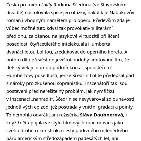
Česká premiéra
Lolity
Rodiona Ščedrina (ve Stavovském
divadle) nastolovala spíše jen otázky, nakolik je Nabokovův
román i vhodným námětem pro operu. Především zda je
vůbec možné tuto kdysi tak provokativní literární
předlohu, založenou na jazykové virtuozitě při líčení
posedlosti čtyřicetiletého intelektuála Humberta
dvanáctiletou Lolitou, zredukovat do operního libreta. A
potom dílo převést do jevištní podoby limitované tím, že
dětský věk je nutnou podmínkou a „spouštěčem“
Humbertovy posedlosti, jenže Ščedrin Lolitě předepsal part
s nároky pro zkušenou sopranistku. Inscenátoři tak jsou
postaveni před neřešitelný problém, jak nymfičku
v inscenaci „nahradit“. Ščedrin se nevyvaroval zdlouhavosti
jednotlivých epizod, jež postrádaly vnitřní gradaci a pointy.
To nemohla odvrátit ani režisérka
Sláva Daubnerová
, i
když
Lolitu
pojala ve stylu filmových road movies jako
svého druhu rekonstrukci cesty podivného mileneckého
páru americkým středozápadem padesátých let, ani