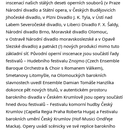
inscenací našich stálých deseti operních souborů (v Praze
Národní divadlo a Státní opera, v Českých Budějovicích
Jihočeské divadlo, v Plzni Divadlo J. K. Tyla, v Ústí nad
Labem Severočeské divadlo, v Liberci Divadlo F. X. Šaldy,
Národní divadlo Brno, Moravské divadlo Olomouc,
v Ostravě Národní divadlo moravskoslezské a v Opavě
Slezské divadlo) a patnáct (!) nových produkcí mimo tuto
základní síť. Původní operní inscenace jsou součástí řady
festivalů – Hudebního festivalu Znojmo (Czech Ensemble
Baroque Orchestra & Choir s Romanem Válkem),
Smetanovy Litomyšle, na Olomouckých barokních
slavnostech uvedl Ensemble Damian Tomáše Hanzlíka
dokonce pět nových titulů, v autentickém prostoru
barokního divadla v Českém Krumlově jsou opery součástí
hned dvou festivalů – Festivalu komorní hudby Český
Krumlov (Capella Regia Praha Roberta Huga) a Festivalu
barokních umění Český Krumlov (Hof-Musici Ondřeje
Macka). Opery uvádí scénicky ve své replice barokního