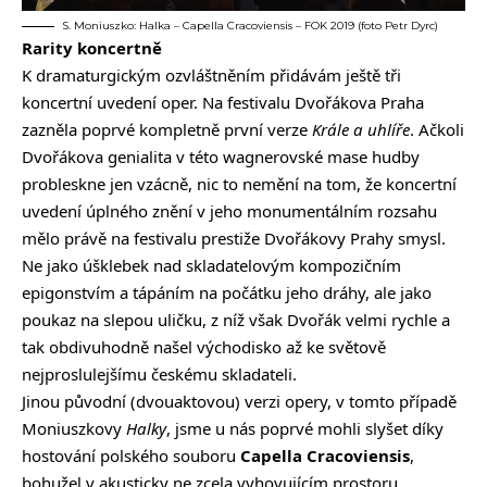
S. Moniuszko: Halka – Capella Cracoviensis – FOK 2019 (foto Petr Dyrc)
Rarity koncertně
K dramaturgickým ozvláštněním přidávám ještě tři
koncertní uvedení oper. Na festivalu Dvořákova Praha
zazněla poprvé kompletně první verze
Krále a uhlíře
. Ačkoli
Dvořákova genialita v této wagnerovské mase hudby
probleskne jen vzácně, nic to nemění na tom, že koncertní
uvedení úplného znění v jeho monumentálním rozsahu
mělo právě na festivalu prestiže Dvořákovy Prahy smysl.
Ne jako úšklebek nad skladatelovým kompozičním
epigonstvím a tápáním na počátku jeho dráhy, ale jako
poukaz na slepou uličku, z níž však Dvořák velmi rychle a
tak obdivuhodně našel východisko až ke světově
nejproslulejšímu českému skladateli.
Jinou původní (dvouaktovou) verzi opery, v tomto případě
Moniuszkovy
Halky
, jsme u nás poprvé mohli slyšet díky
hostování polského souboru
Capella Cracoviensis
,
bohužel v akusticky ne zcela vyhovujícím prostoru