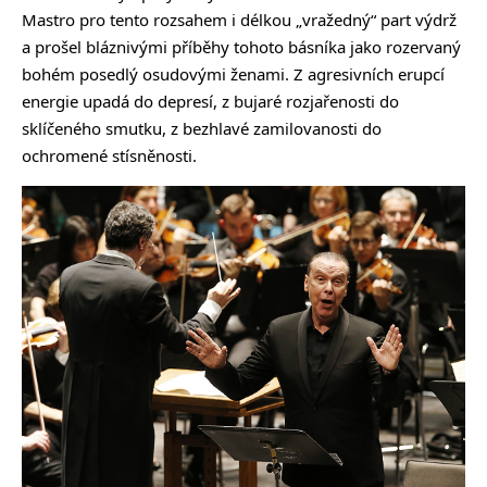
Mastro pro tento rozsahem i délkou „vražedný“ part výdrž
a prošel bláznivými příběhy tohoto básníka jako rozervaný
bohém posedlý osudovými ženami. Z agresivních erupcí
energie upadá do depresí, z bujaré rozjařenosti do
sklíčeného smutku, z bezhlavé zamilovanosti do
ochromené stísněnosti.