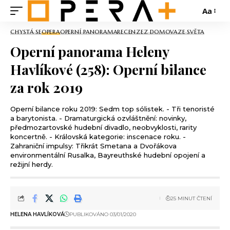
Aa
CHYSTÁ SE
OPERA
OPERNÍ PANORAMA
RECENZE
Z DOMOVA
ZE SVĚTA
Operní panorama Heleny
Havlíkové (258): Operní bilance
za rok 2019
Operní bilance roku 2019: Sedm top sólistek. - Tři tenoristé
a barytonista. - Dramaturgická ozvláštnění: novinky,
předmozartovské hudební divadlo, neobvyklosti, rarity
koncertně. - Královská kategorie: inscenace roku. -
Zahraniční impulsy: Třikrát Smetana a Dvořákova
environmentální Rusalka, Bayreuthské hudební opojení a
režijní herdy.
25 MINUT ČTENÍ
HELENA HAVLÍKOVÁ
PUBLIKOVÁNO 03/01/2020