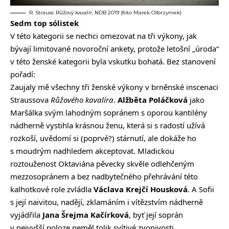
R. Strauss: Růžový kavalír, NDB 2019 (foto Marek Olbrzymek)
Sedm top sólistek
V této kategorii se nechci omezovat na tři výkony, jak
bývají limitované novoroční ankety, protože letošní „úroda“
v této ženské kategorii byla vskutku bohatá. Bez stanovení
pořadí:
Zaujaly mě všechny tři ženské výkony v brněnské inscenaci
Straussova
Růžového kavalíra
.
Alžběta Poláčková
jako
Maršálka svým lahodným sopránem s oporou kantilény
nádherně vystihla krásnou ženu, která si s radostí užívá
rozkoší, uvědomí si (poprvé?) stárnutí, ale dokáže ho
s moudrým nadhledem akceptovat. Mladickou
roztouženost Oktaviána pěvecky skvěle odlehčeným
mezzosopránem a bez nadbytečného přehrávání této
kalhotkové role zvládla
Václava Krejčí Housková
. A Sofii
s její naivitou, nadějí, zklamáním i vítězstvím nádherně
vyjádřila
Jana Šrejma Kačírková
, byť její soprán
v nejvyšší poloze neměl tolik svítivé zvonivosti.