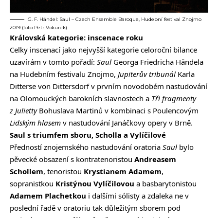
G. F. Händel: Saul – Czech Ensemble Baroque, Hudební festival Znojmo
2019 (foto Petr Vokurek)
Královská kategorie: inscenace roku
Celky inscenací jako nejvyšší kategorie celoroční bilance
uzavírám v tomto pořadí:
Saul
Georga Friedricha Händela
na Hudebním festivalu Znojmo,
Jupiterův tribunál
Karla
Ditterse von Dittersdorf v prvním novodobém nastudování
na Olomouckých barokních slavnostech a
Tři fragmenty
z Julietty
Bohuslava Martinů v kombinaci s Poulencovým
Lidským hlasem
v nastudování Janáčkovy opery v Brně.
Saul s triumfem sboru, Scholla a Vylíčilové
Předností znojemského nastudování oratoria
Saul
bylo
pěvecké obsazení s kontratenoristou
Andreasem
Schollem
, tenoristou
Krystianem Adamem
,
sopranistkou
Kristýnou Vylíčilovou
a basbarytonistou
Adamem Plachetkou
i dalšími sólisty a zdaleka ne v
poslední řadě v oratoriu tak důležitým sborem pod