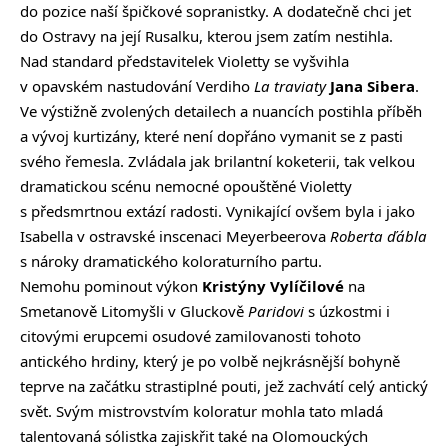
do pozice naší špičkové sopranistky. A dodatečně chci jet
do Ostravy na její Rusalku, kterou jsem zatím nestihla.
Nad standard představitelek Violetty se vyšvihla
v opavském nastudování Verdiho
La traviaty
Jana
Sibera
.
Ve výstižně zvolených detailech a nuancích postihla příběh
a vývoj kurtizány, které není dopřáno vymanit se z pasti
svého řemesla. Zvládala jak brilantní koketerii, tak velkou
dramatickou scénu nemocné opouštěné Violetty
s předsmrtnou extází radosti. Vynikající ovšem byla i jako
Isabella v ostravské inscenaci Meyerbeerova
Roberta ďábla
s nároky dramatického koloraturního partu.
Nemohu pominout výkon
Kristýny Vylíčilové
na
Smetanově Litomyšli v Gluckově
Paridovi
s úzkostmi i
citovými erupcemi osudové zamilovanosti tohoto
antického hrdiny, který je po volbě nejkrásnější bohyně
teprve na začátku strastiplné pouti, jež zachvátí celý antický
svět. Svým mistrovstvím koloratur mohla tato mladá
talentovaná sólistka zajiskřit také na Olomouckých