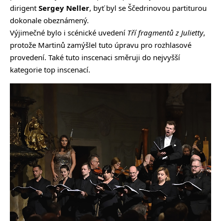
dirigent
Sergey Neller
, byť byl se Ščedrinovou partiturou
dokonale obeznámený.
Výjimečné bylo i scénické uvedení
Tří fragmentů z Julietty
,
protože Martinů zamýšlel tuto úpravu pro rozhlasové
provedení. Také tuto inscenaci směruji do nejvyšší
kategorie top inscenací.