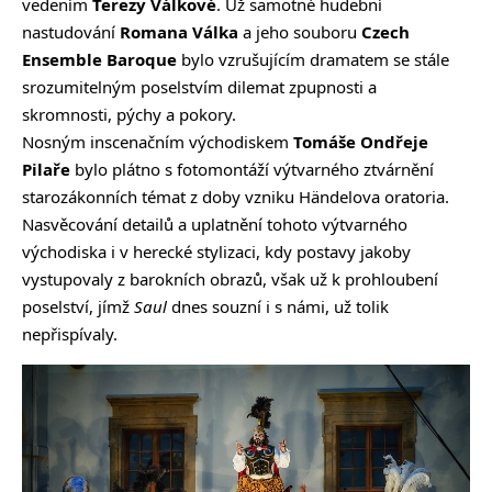
vedením
Terezy Válkové
. Už samotné hudební
nastudování
Romana Válka
a jeho souboru
Czech
Ensemble Baroque
bylo vzrušujícím dramatem se stále
srozumitelným poselstvím dilemat zpupnosti a
skromnosti, pýchy a pokory.
Nosným inscenačním východiskem
Tomáše Ondřeje
Pilaře
bylo plátno s fotomontáží výtvarného ztvárnění
starozákonních témat z doby vzniku Händelova oratoria.
Nasvěcování detailů a uplatnění tohoto výtvarného
východiska i v herecké stylizaci, kdy postavy jakoby
vystupovaly z barokních obrazů, však už k prohloubení
poselství, jímž
Saul
dnes souzní i s námi, už tolik
nepřispívaly.