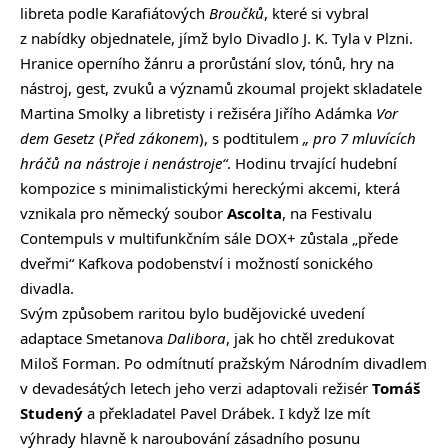
libreta podle Karafiátových
Broučků
, které si vybral
z nabídky objednatele, jímž bylo Divadlo J. K. Tyla v Plzni.
Hranice operního žánru a prorůstání slov, tónů, hry na
nástroj, gest, zvuků a významů zkoumal projekt skladatele
Martina Smolky a libretisty i režiséra Jiřího Adámka
Vor
dem Gesetz
(
Před zákonem
), s podtitulem
„
pro 7 mluvících
hráčů na nástroje i nenástroje“
. Hodinu trvající hudební
kompozice s minimalistickými hereckými akcemi, která
vznikala pro německý soubor
Asc
olta
, na Festivalu
Contempuls v multifunkčním sále DOX+ zůstala „přede
dveřmi“ Kafkova podobenství i možností sonického
divadla.
Svým způsobem raritou bylo budějovické uvedení
adaptace Smetanova
Dalibora
, jak ho chtěl zredukovat
Miloš Forman. Po odmítnutí pražským Národním divadlem
v devadesátých letech jeho verzi adaptovali režisér
Tomáš
Studený
a překladatel Pavel Drábek. I když lze mít
výhrady hlavně k naroubování zásadního posunu