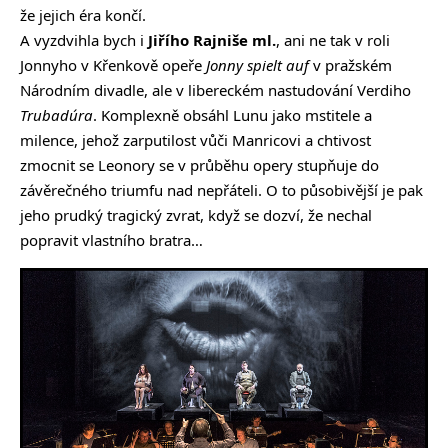
že jejich éra končí.
A vyzdvihla bych i
Jiřího Rajniše ml.
, ani ne tak v roli
Jonnyho v Křenkově opeře
Jonny spielt auf
v pražském
Národním divadle, ale v libereckém nastudování Verdiho
Trubadúra
. Komplexně obsáhl Lunu jako mstitele a
milence, jehož zarputilost vůči Manricovi a chtivost
zmocnit se Leonory se v průběhu opery stupňuje do
závěrečného triumfu nad nepřáteli. O to působivější je pak
jeho prudký tragický zvrat, když se dozví, že nechal
popravit vlastního bratra…