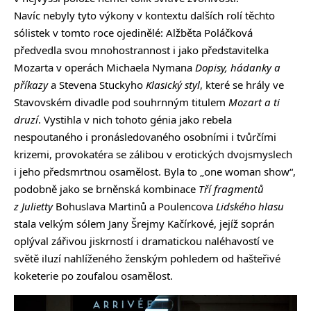
Navíc nebyly tyto výkony v kontextu dalších rolí těchto
sólistek v tomto roce ojedinělé: Alžběta Poláčková
předvedla svou mnohostrannost i jako představitelka
Mozarta v operách Michaela Nymana
Dopisy, hádanky a
příkazy
a Stevena Stuckyho
Klasický styl
, které se hrály ve
Stavovském divadle pod souhrnným titulem
Mozart a ti
druzí
. Vystihla v nich tohoto génia jako rebela
nespoutaného i pronásledovaného osobními i tvůrčími
krizemi, provokatéra se zálibou v erotických dvojsmyslech
i jeho předsmrtnou osamělost. Byla to „one woman show“,
podobně jako se brněnská kombinace
Tří fragmentů
z Julietty
Bohuslava Martinů a Poulencova
Lidského hlasu
stala velkým sólem Jany Šrejmy Kačírkové, jejíž soprán
oplýval zářivou jiskrností i dramatickou naléhavostí ve
světě iluzí nahlíženého ženským pohledem od hašteřivé
koketerie po zoufalou osamělost.