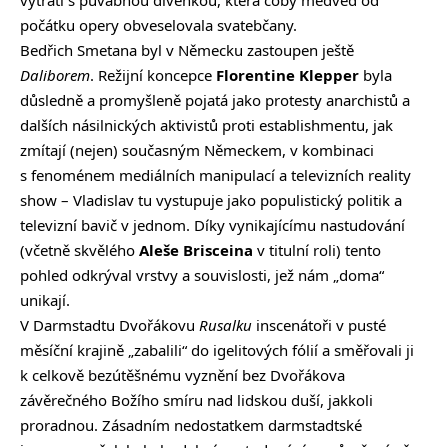
vytratí s půvabnou dívenkou, která coby medvěd od
počátku opery obveselovala svatebčany.
Bedřich Smetana byl v Německu zastoupen ještě
Daliborem
. Režijní koncepce
Florentine Klepper
byla
důsledně a promyšleně pojatá jako protesty anarchistů a
dalších násilnických aktivistů proti establishmentu, jak
zmítají (nejen) současným Německem, v kombinaci
s fenoménem mediálních manipulací a televizních reality
show – Vladislav tu vystupuje jako populistický politik a
televizní bavič v jednom. Díky vynikajícímu nastudování
(včetně skvělého
Aleše Brisceina
v titulní roli) tento
pohled odkrýval vrstvy a souvislosti, jež nám „doma“
unikají.
V Darmstadtu Dvořákovu
Rusalku
inscenátoři v pusté
měsíční krajině „zabalili“ do igelitových fólií a směřovali ji
k celkově bezútěšnému vyznění bez Dvořákova
závěrečného Božího smíru nad lidskou duší, jakkoli
proradnou. Zásadním nedostatkem darmstadtské