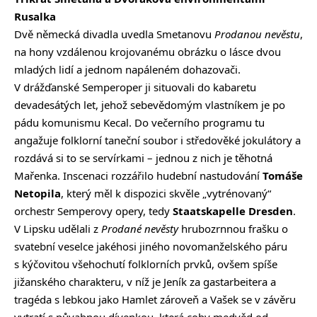
Rusalka
Dvě německá divadla uvedla Smetanovu
Prodanou nevěstu
,
na hony vzdálenou krojovanému obrázku o lásce dvou
mladých lidí a jednom napáleném dohazovači.
V drážďanské Semperoper ji situovali do kabaretu
devadesátých let, jehož sebevědomým vlastníkem je po
pádu komunismu Kecal. Do večerního programu tu
angažuje folklorní taneční soubor i středověké jokulátory a
rozdává si to se servírkami – jednou z nich je těhotná
Mařenka. Inscenaci rozzářilo hudební nastudování
Tomáše
Netopila
, který měl k dispozici skvěle „vytrénovaný“
orchestr Semperovy opery, tedy
Staatskapelle Dresden
.
V Lipsku udělali z
Prodané nevěsty
hrubozrnnou frašku o
svatební veselce jakéhosi jiného novomanželského páru
s kýčovitou všehochutí folklorních prvků, ovšem spíše
jižanského charakteru, v níž je Jeník za gastarbeitera a
tragéda s lebkou jako Hamlet zároveň a Vašek se v závěru