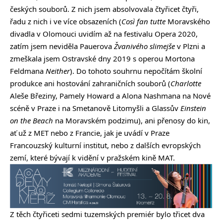
českých souborů. Z nich jsem absolvovala čtyřicet čtyři,
řadu z nich i ve více obsazeních (
Così fan tutte
Moravského
divadla v Olomouci uvidím až na festivalu Opera 2020,
zatím jsem neviděla Pauerova
Žvanivého slimejše
v Plzni a
zmeškala jsem Ostravské dny 2019 s operou Mortona
Feldmana
Neither
). Do tohoto souhrnu nepočítám školní
produkce ani hostování zahraničních souborů (
Charlotte
Aleše Březiny, Pamely Howard a Alona Nashmana na Nové
scéně v Praze i na Smetanově Litomyšli a Glassův
Einstein
on the Beach
na Moravském podzimu), ani přenosy do kin,
ať už z MET nebo z Francie, jak je uvádí v Praze
Francouzský kulturní institut, nebo z dalších evropských
zemí, které bývají k vidění v pražském kině MAT.
Z těch čtyřiceti sedmi tuzemských premiér bylo třicet dva