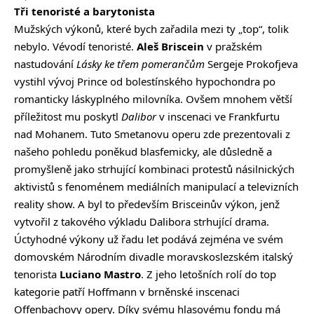
Tři tenoristé a barytonista
Mužských výkonů, které bych zařadila mezi ty „top“, tolik
nebylo. Vévodí tenoristé.
Aleš Briscein
v pražském
nastudování
Lásky ke třem pomerančům
Sergeje Prokofjeva
vystihl vývoj Prince od bolestínského hypochondra po
romanticky láskyplného milovníka. Ovšem mnohem větší
příležitost mu poskytl
Dalibor
v inscenaci ve Frankfurtu
nad Mohanem. Tuto Smetanovu operu zde prezentovali z
našeho pohledu poněkud blasfemicky, ale důsledně a
promyšleně jako strhující kombinaci protestů násilnických
aktivistů s fenoménem mediálních manipulací a televizních
reality show. A byl to především Brisceinův výkon, jenž
vytvořil z takového výkladu Dalibora strhující drama.
Úctyhodné výkony už řadu let podává zejména ve svém
domovském Národním divadle moravskoslezském italský
tenorista
Luciano Mastro
. Z jeho letošních rolí do top
kategorie patří Hoffmann v brněnské inscenaci
Offenbachovy opery. Díky svému hlasovému fondu má