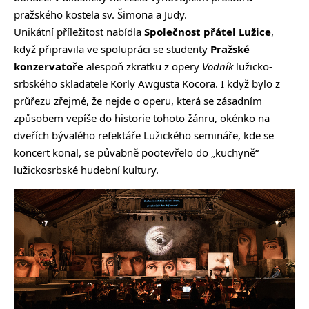
pražského kostela sv. Šimona a Judy.
Unikátní příležitost nabídla
Společnost přátel Lužice
,
když připravila ve spolupráci se studenty
Pražské
konzervatoře
alespoň zkratku z opery
Vodník
lužicko-
srbského skladatele Korly Awgusta Kocora. I když bylo z
průřezu zřejmé, že nejde o operu, která se zásadním
způsobem vepíše do historie tohoto žánru, okénko na
dveřích bývalého refektáře Lužického semináře, kde se
koncert konal, se půvabně pootevřelo do „kuchyně“
lužickosrbské hudební kultury.