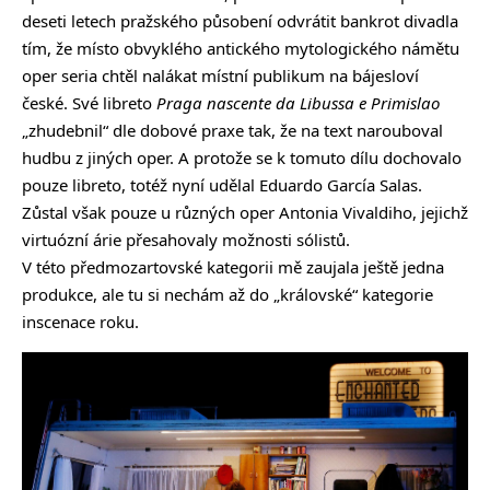
deseti letech pražského působení odvrátit bankrot divadla
tím, že místo obvyklého antického mytologického námětu
oper seria chtěl nalákat místní publikum na bájesloví
české. Své libreto
Praga nascente da Libussa e Primislao
„zhudebnil“ dle dobové praxe tak, že na text narouboval
hudbu z jiných oper. A protože se k tomuto dílu dochovalo
pouze libreto, totéž nyní udělal Eduardo García Salas.
Zůstal však pouze u různých oper Antonia Vivaldiho, jejichž
virtuózní árie přesahovaly možnosti sólistů.
V této předmozartovské kategorii mě zaujala ještě jedna
produkce, ale tu si nechám až do „královské“ kategorie
inscenace roku.