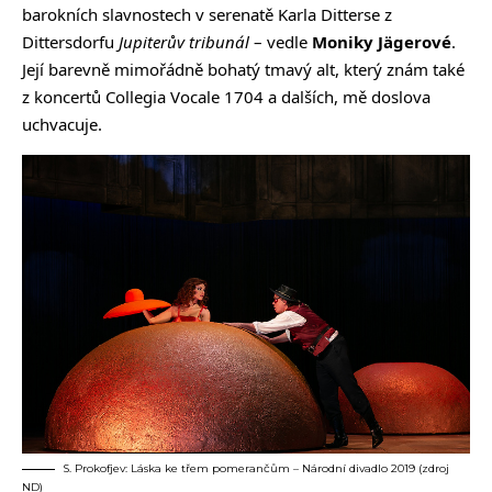
barokních slavnostech v serenatě Karla Ditterse z
Dittersdorfu
Jupiterův tribunál
– vedle
Moniky Jägerové
.
Její barevně mimořádně bohatý tmavý alt, který znám také
z koncertů Collegia Vocale 1704 a dalších, mě doslova
uchvacuje.
S. Prokofjev: Láska ke třem pomerančům – Národní divadlo 2019 (zdroj
ND)