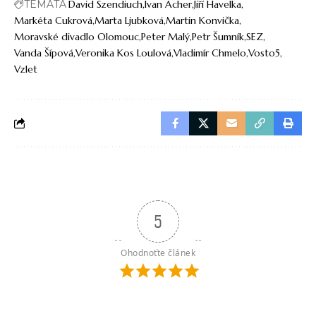
TÉMATA
David Szendiuch
Ivan Acher
Jiří Havelka
Markéta Cukrová
Marta Ljubková
Martin Konvička
Moravské divadlo Olomouc
Peter Malý
Petr Šumník
SEZ
Vanda Šípová
Veronika Kos Loulová
Vladimír Chmelo
Vosto5
Vzlet
5
Ohodnoťte článek