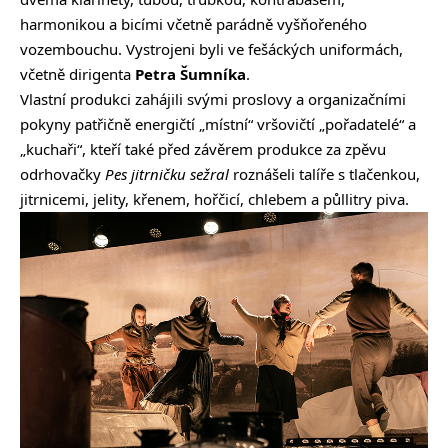
harmonikou a bicími včetně parádně vyšňořeného
vozembouchu. Vystrojeni byli ve fešáckých uniformách,
včetně dirigenta
Petra Šumníka
.
Vlastní produkci zahájili svými proslovy a organizačními
pokyny patřičně energičtí „místní“ vršovičtí „pořadatelé“ a
„kuchaři“, kteří také před závěrem produkce za zpěvu
odrhovačky
Pes jitrničku sežral
roznášeli talíře s tlačenkou,
jitrnicemi, jelity, křenem, hořčicí, chlebem a půllitry piva.