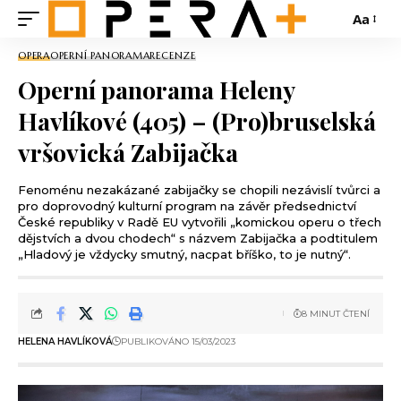
Aa
OPERA
OPERNÍ PANORAMA
RECENZE
Operní panorama Heleny
Havlíkové (405) – (Pro)bruselská
vršovická Zabijačka
Fenoménu nezakázané zabijačky se chopili nezávislí tvůrci a
pro doprovodný kulturní program na závěr předsednictví
České republiky v Radě EU vytvořili „komickou operu o třech
dějstvích a dvou chodech“ s názvem Zabijačka a podtitulem
„Hladový je vždycky smutný, nacpat bříško, to je nutný“.
8 MINUT ČTENÍ
HELENA HAVLÍKOVÁ
PUBLIKOVÁNO 15/03/2023