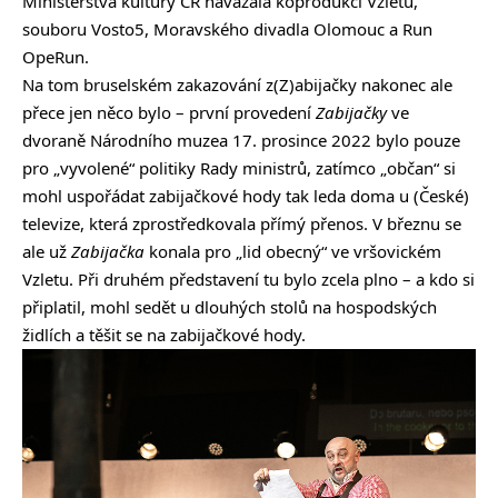
Ministerstva kultury ČR navázala koprodukci Vzletu,
souboru Vosto5, Moravského divadla Olomouc a Run
OpeRun.
Na tom bruselském zakazování z(Z)abijačky nakonec ale
přece jen něco bylo – první provedení
Zabijačky
ve
dvoraně Národního muzea 17. prosince 2022 bylo pouze
pro „vyvolené“ politiky Rady ministrů, zatímco „občan“ si
mohl uspořádat zabijačkové hody tak leda doma u (České)
televize, která zprostředkovala přímý přenos. V březnu se
ale už
Zabijačka
konala pro „lid obecný“ ve vršovickém
Vzletu. Při druhém představení tu bylo zcela plno – a kdo si
připlatil, mohl sedět u dlouhých stolů na hospodských
židlích a těšit se na zabijačkové hody.