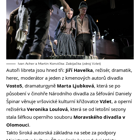
Ivan Acher a Martin Konvička: Zabijačka (zdroj Vzlet)
Autoři libreta jsou hned tři:
Jiří Havelka
, režisér, dramatik,
herec, moderátor a jeden z kmenových autorů divadla
Vosto5
, dramaturgyně
Marta Ljubková
, která se po
působení v činohře Národního divadla za šéfování Daniely
Špinar věnuje vršovické kulturní křižovatce
Vzlet
, a operní
režisérka
Veronika Loulová
, která se od letošní sezony
stala šéfkou operního souboru
Moravského divadla v
Olomouci
.
Takto široká autorská základna na sebe za podpory