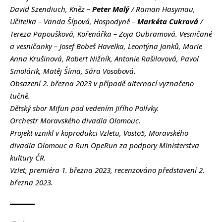
David Szendiuch, Kněz –
Peter Malý
/ Raman Hasymau,
Učitelka – Vanda Šípová, Hospodyně –
Markéta Cukrová
/
Tereza Papoušková, Kořenářka – Zoja Oubramová. Vesničané
a vesničanky – Josef Bobeš Havelka, Leontýna Janků, Marie
Anna Krušinová, Robert Nižník, Antonie Rašilovová, Pavol
Smolárik, Matěj Šíma, Sára Vosobová.
Obsazení 2. března 2023 v případě alternací vyznačeno
tučně.
Dětský sbor Mifun pod vedením Jiřího Polívky.
Orchestr Moravského divadla Olomouc.
Projekt vznikl v koprodukci Vzletu, Vosto5, Moravského
divadla Olomouc a Run OpeRun za podpory Ministerstva
kultury ČR.
Vzlet, premiéra 1. března 2023, recenzováno představení 2.
března 2023.