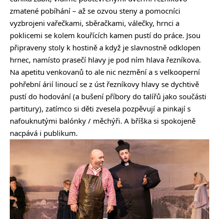
zmatené pobíhání – až se ozvou steny a pomocníci
vyzbrojeni vařečkami, sběračkami, válečky, hrnci a
poklicemi se kolem kouřících kamen pustí do práce. Jsou
připraveny stoly k hostině a když je slavnostně odklopen
hrnec, namísto prasečí hlavy je pod ním hlava řezníkova.
Na apetitu venkovanů to ale nic nezmění a s velkooperní
pohřební árií linoucí se z úst řezníkovy hlavy se dychtivě
pustí do hodování (a bušení příbory do talířů jako součásti
partitury), zatímco si děti zvesela pozpěvují a pinkají s
nafouknutými balónky / měchýři. A bříška si spokojeně
nacpává i publikum.