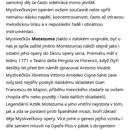
samotný děj se často odehrává mimo jeviště.
Myslivečkovým operám ovšem současně nelze upřít
nemalou dávku napětí, koncentrovanosti, často až vtíravou
melodickou linku a v neposlední řadě i obratnou
instrumentaci.
Myslivečkův
Motezuma
(takto v italském originále, byť u
nás je spíše zažité jméno Montezuma) náleží stejně jako i
ostatní jeho opery do žánru opery seria. Premiéru měl v
lednu 1771 v Teatro della Pergola ve Florencii, když čtyři
desítky let před tím námět zpracoval Antonio Vivaldi.
Myslivečkův libretista Vittorio Amedeo Cigna-Santi zase
svůj text nejdřív poskytl italskému skladateli Gian
Francescu de Majovi, příběhu mexického vladaře se ovšem
chopila dřív nebo později i řada dalších skladatelů.
Legendární Azték Motezuma a jeho vnitřní nejistota v tom,
jak a zda se postavit proti španělské invazi, tvoří základ
děje Myslivečkovy opery. Více jsme o genezi jejího vzniku i
díle samém mluvili na Opeře Plus v pátek s dirigentem