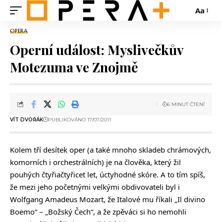
Aa
OPERA
Operní událost: Myslivečkův
Motezuma ve Znojmě
6 MINUT ČTENÍ
VÍT DVOŘÁK
PUBLIKOVÁNO 17/07/2011
Kolem tří desítek oper (a také mnoho skladeb chrámových,
komorních i orchestrálních) je na člověka, který žil
pouhých čtyřiačtyřicet let, úctyhodné skóre. A to tím spíš,
že mezi jeho početnými velkými obdivovateli byl i
Wolfgang Amadeus Mozart, že Italové mu říkali „Il divino
Boemo“ – „Božský Čech“, a že zpěváci si ho nemohli