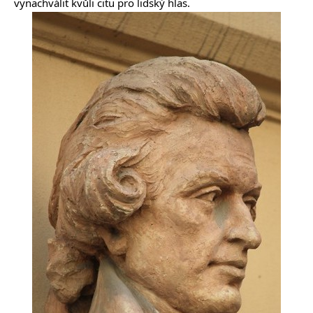
vynachválit kvůli citu pro lidský hlas.