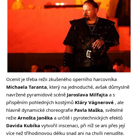
Ocenit je třeba režii zkušeného operního harcovníka
Michaela Taranta
, který na jednoduché, avšak důmyslně
navržené pyramidové scéně
Jaroslava Milfajta
a s
přispěním pohledných kostýmů
Kláry Vágnerové
, ale
hlavně dynamické choreografie
Pavla Maška
, světelné
režie
Arnošta Janěka
a určitě i pyrotechnických efektů
Davida Kubíka
vytvořil inscenaci, při níž se ani přes její
více než tříhodinovou délku snad ani na chvíli nenudíte.