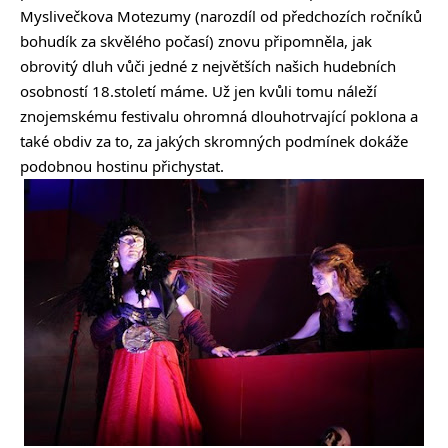
Myslivečkova Motezumy (narozdíl od předchozích ročníků
bohudík za skvělého počasí) znovu připomněla, jak
obrovitý dluh vůči jedné z největších našich hudebních
osobností 18.století máme. Už jen kvůli tomu náleží
znojemskému festivalu ohromná dlouhotrvající poklona a
také obdiv za to, za jakých skromných podmínek dokáže
podobnou hostinu přichystat.