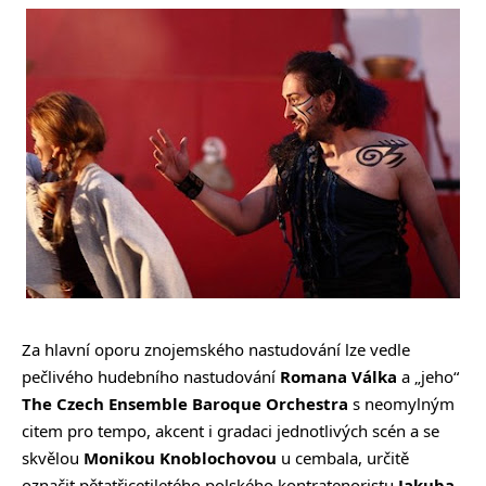
Za hlavní oporu znojemského nastudování lze vedle
pečlivého hudebního nastudování
Romana Válka
a „jeho“
The Czech Ensemble Baroque Orchestra
s neomylným
citem pro tempo, akcent i gradaci jednotlivých scén a se
skvělou
Monikou Knoblochovou
u cembala, určitě
označit pětatřicetiletého polského kontratenoristu
Jakuba