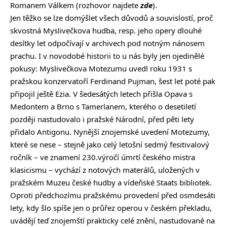
Romanem Válkem (rozhovor najdete
zde
).
Jen těžko se lze domýšlet všech důvodů a souvislostí, proč
skvostná Myslivečkova hudba, resp. jeho opery dlouhé
desítky let odpočívají v archivech pod notným nánosem
prachu. I v novodobé historii to u nás byly jen ojedinělé
pokusy: Myslivečkova Motezumu uvedl roku 1931 s
pražskou konzervatoří Ferdinand Pujman, šest let poté pak
připojil ještě Ezia. V šedesátých letech přišla Opava s
Medontem a Brno s Tamerlanem, kterého o desetiletí
později nastudovalo i pražské Národní, před pěti lety
přidalo Antigonu. Nynější znojemské uvedení Motezumy,
které se nese – stejně jako celý letošní sedmý fesitivalový
ročník – ve znamení 230.výročí úmrtí českého mistra
klasicismu – vychází z notových materálů, uložených v
pražském Muzeu české hudby a vídeňské Staats bibliotek.
Oproti předchozímu pražskému provedení před osmdesáti
lety, kdy šlo spíše jen o průřez operou v českém překladu,
uvádějí teď znojemští prakticky celé znění, nastudované na