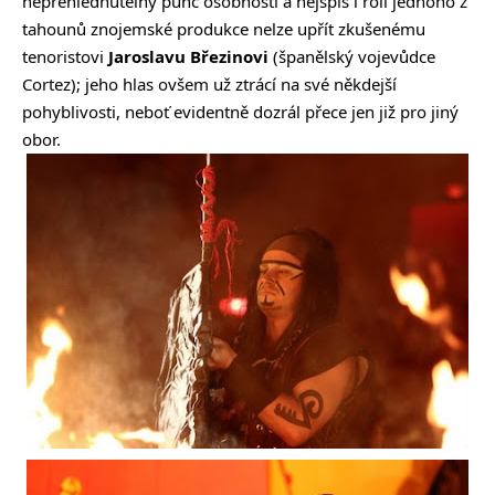
nepřehlédnutelný punc osobnosti a nejspíš i roli jednoho z
tahounů znojemské produkce nelze upřít zkušenému
tenoristovi
Jaroslavu Březinovi
(španělský vojevůdce
Cortez); jeho hlas ovšem už ztrácí na své někdejší
pohyblivosti, neboť evidentně dozrál přece jen již pro jiný
obor.