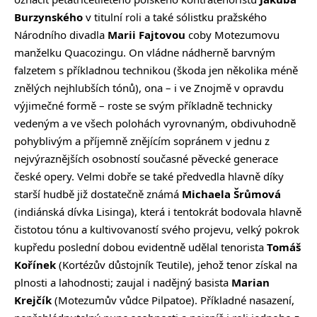
Burzynského
v titulní roli a také sólistku pražského
Národního divadla
Marii Fajtovou
coby Motezumovu
manželku Quacozingu. On vládne nádherně barvným
falzetem s příkladnou technikou (škoda jen několika méně
znělých nejhlubších tónů), ona – i ve Znojmě v opravdu
výjimečné formě – roste se svým příkladně technicky
vedeným a ve všech polohách vyrovnaným, obdivuhodně
pohyblivým a příjemně znějícím sopránem v jednu z
nejvýraznějších osobností současné pěvecké generace
české opery. Velmi dobře se také předvedla hlavně díky
starší hudbě již dostatečně známá
Michaela Šrůmová
(indiánská dívka Lisinga), která i tentokrát bodovala hlavně
čistotou tónu a kultivovaností svého projevu, velký pokrok
kupředu poslední dobou evidentně udělal tenorista
Tomáš
Kořínek
(Kortézův důstojník Teutile), jehož tenor získal na
plnosti a lahodnosti; zaujal i nadějný basista
Marian
Krejčík
(Motezumův vůdce Pilpatoe). Příkladné nasazení,