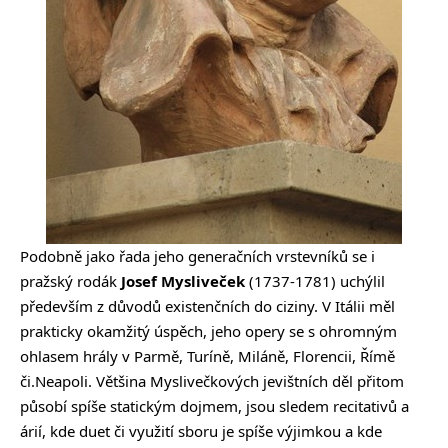
Podobně jako řada jeho generačních vrstevníků se i
pražský rodák
Josef Mysliveček
(1737-1781) uchýlil
především z důvodů existenčních do ciziny. V Itálii měl
prakticky okamžitý úspěch, jeho opery se s ohromným
ohlasem hrály v Parmě, Turíně, Miláně, Florencii, Římě
či.Neapoli. Většina Myslivečkových jevištních děl přitom
působí spíše statickým dojmem, jsou sledem recitativů a
árií, kde duet či využití sboru je spíše výjimkou a kde