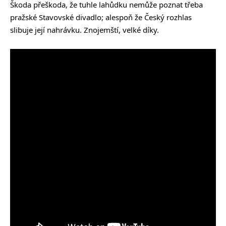
Škoda přeškoda, že tuhle lahůdku nemůže poznat třeba
pražské Stavovské divadlo; alespoň že Český rozhlas
slibuje její nahrávku. Znojemští, velké díky.