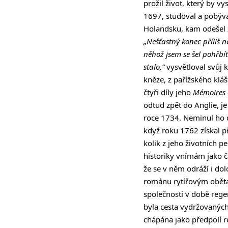
prožil život, který by v
1697, studoval a pobýval
Holandsku, kam odešel 
„Nešťastný konec příliš
něhož jsem se šel pohřbít
stalo,“
vysvětloval svůj 
kněze, z pařížského kláš
čtyři díly jeho
Mémoires 
odtud zpět do Anglie, j
roce 1734. Neminul ho da
když roku 1762 získal př
kolik z jeho životních p
historiky vnímám jako č
že se v něm odráží i dol
románu rytířovým obětav
společnosti v době regen
byla cesta vydržovaných
chápána jako předpolí r