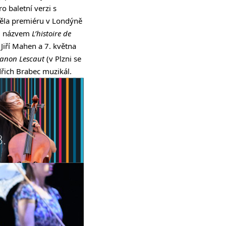
 baletní verzi s
měla premiéru v Londýně
od názvem
L’histoire de
 Jiří Mahen a 7. května
anon Lescaut
(v Plzni se
dřich Brabec muzikál.