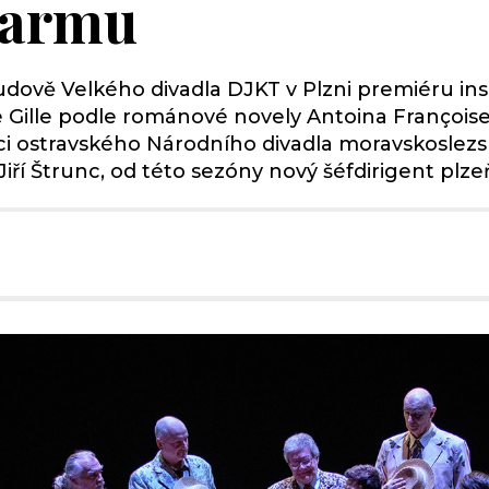
šarmu
é budově Velkého divadla DJKT v Plzni premiéru 
ppe Gille podle románové novely Antoina Françoi
naci ostravského Národního divadla moravskoslezs
Jiří Štrunc, od této sezóny nový šéfdirigent plze