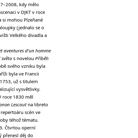
007–2008, kdy mělo
scenaci v DJKT v roce
a si mohou Plzeňané
loupky (jednalo se o
išti Velkého divadla a
et aventures d’un homme
 světa
s novelou
Příběh
 době svého vzniku byla
íži byla ve Francii
 1753, už s titulem
izující vysvětlivky.
 V roce 1830 měl
non Lescaut
na libreto
 repertoáru scén ve
odoby téhož tématu.
. Čtvrtou operní
 přenesl děj do