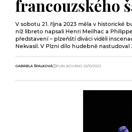
francouzského 
V sobotu 21. října 2023 měla v historick
níž libreto napsali Henri Meilhac a Phili
představení – plzeňští diváci viděli insce
Nekvasil. V Plzni dílo hudebně nastudoval 
GABRIELA ŠPALKOVÁ
PUBLIKOVÁNO 25/10/2023