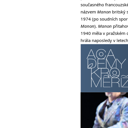
současného francouzskéh
názvem
Manon
britský 
1974 (po soudních spor
Manon
).
Manon
přitahov
1940 měla v pražském d
hrála naposledy v letec