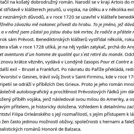
ystačil na košatý dobrodružný román. Narodil se v kraji Artois do
 střídavě v klášterech jezuitů, u vojska, na útěku a v několika exi
z neznámých důvodů, a v roce 1720 se uzavřel v klášteře benedi
 něžného závazku mě nakonec přivedl do hrobu. To je jméno, jež d
 a v němž jsem zůstal po jistou dobu tak mrtev, že rodiče a přátele 
krok sám Prévost. Benediktinských klášterů vystřídal několik, ro
tera však v roce 1728 utíká, je na něj vydán zatykač, prchá do Ang
et aventures d´un homme de qualité qui s´est retiré du monde
. Odc
e znovu krátce vězněn, vydává v Londýně časopis
Pour et Contre
a 
lší exil – Brusel a Frankfurt. Po návratu do Paříže překládá, red
evorství v Gesnes, trávil svůj život v Saint-Firminu, kde v roce 1
eripetií se odráží v příbězích Des Grieux. Proto je jeho román mno
ástečně autobiografický a procítěnost Prévostových řádků jim dá
ožený příběh vojáka, jenž následoval svou milou do Ameriky, a os
ým přítelem, je historicky doložena. Vzhledem k detailnímu zach
tství Filipa Orleánského s její rozmařilostí, s jejím přístupem k 
 žen často jedinou možností obživy, společnosti s hernami a faleš
ealistických románů Honoré de Balzaca.