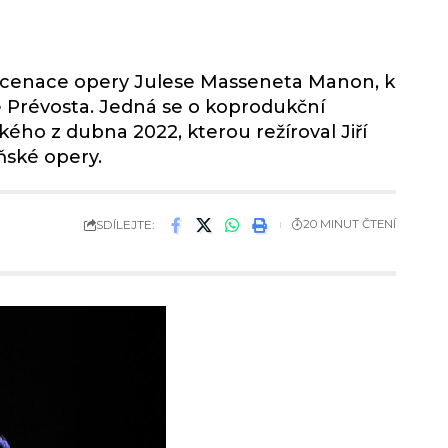
inscenace opery Julese Masseneta Manon, k
se Prévosta. Jedná se o koprodukční
kého z dubna 2022, kterou režíroval Jiří
ňské opery.
SDÍLEJTE:
20 MINUT ČTENÍ