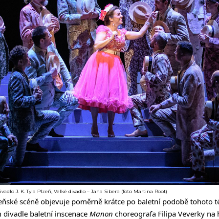
adlo J. K. Tyla Plzeň, Velké divadlo – Jana Sibera (foto Martina Root)
eňské scéně objevuje poměrně krátce po baletní podobě tohoto t
 divadle baletní inscenace
Manon
choreografa Filipa Veverky na