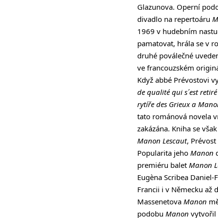
Glazunova. Operní podob
divadlo na repertoáru
M
1969 v hudebním nastudo
pamatovat, hrála se v 
druhé poválečné uvedení
ve francouzském originá
Když abbé Prévostovi v
de qualité qui s´est reti
rytíře des Grieux a Mano
tato románová novela vn
zakázána. Kniha se však 
Manon Lescaut
, Prévost
Popularita jeho
Manon
d
premiéru balet
Manon L
Eugèna Scribea Daniel-Fr
Francii i v Německu až d
Massenetova
Manon
mě
podobu
Manon
vytvoři