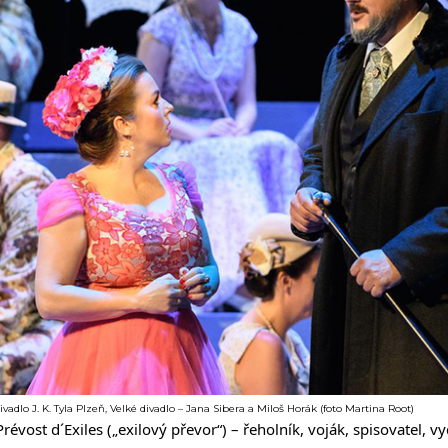
adlo J. K. Tyla Plzeň, Velké divadlo – Jana Sibera a Miloš Horák (foto Martina Root)
évost d´Exiles („exilový převor“) – řeholník, voják, spisovatel, vy