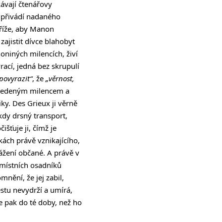
kávají čtenářovy
e přivádí nadaného
aříže, aby Manon
 zajistit dívce blahobyt
niných milencích, živí
rací, jedná bez skrupulí
povyrazit“
, že
„věrnost,
dvedeným milencem a
y. Des Grieux ji věrně
kdy drsný transport,
išťuje ji, čímž je
ách právě vznikajícího,
ážení občané. A právě v
 místních osadníků
nění, že jej zabil,
stu nevydrží a umírá,
e pak do té doby, než ho