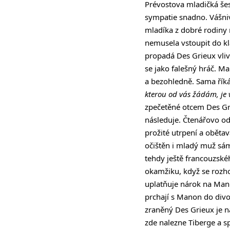
Prévostova mladičká šest
sympatie snadno. Vášniv
mladíka z dobré rodiny 
nemusela vstoupit do kláš
propadá Des Grieux vliv
se jako falešný hráč. Ma
a bezohledně. Sama říká
kterou od vás žádám, je 
zpečetěné otcem Des Gri
následuje. Čtenářovo od
prožité utrpení a obětav
očištěn i mladý muž sám
tehdy ještě francouzské
okamžiku, když se rozho
uplatňuje nárok na Manon
prchají s Manon do divo
zraněný Des Grieux je n
zde nalezne Tiberge a sp