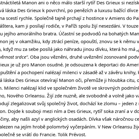
náctiletá Manon ani o něco málo starší rytíř Des Grieux si nezís
á láska Des Grieux k povrchní, po penězích a luxusu bažící dívc
na scestí rychle. Společně tajně prchají z hostince v Amiens do P
tera, kam ji posílají rodiče, v Paříži spolu žijí nesezdáni. V touze
u jejího amorálního bratra. Účastní se podvodů na bohatých Mano
non jej v okamžiku, kdy ztrácí peníze, opouští, znovu se k němu v
, když mu za sebe posílá jako náhradu jinou dívku, která ho má
„
věrnost srdce“
. Oba jsou vězněni, druhé uvěznění zosnované po
eux je už pro Manon osudné. Je odsouzena k deportaci do Amerik
puštění a pochopení nalézají milenci v zásadě až v závěru knihy, 
á láska Des Grieux otevírají Manon oči, přemůže ji hloubka citu, oč
. Milenci nalézají klid ve společném životě ve skrovných podmínk
ho, Nového Orleansu. Žijí zde nuzně, ale svobodně a volně jako v
dují zlegalizovat svůj společný život, dochází ke zlomu – jeden z
. Dojde k souboji mezi ním a Des Grieux, rytíř soka zraní a v dom
činy, aby našli azyl v anglických osadách. Dívka však náročnou ce
alezen na jejím hrobě polomrtvý vyčerpáním. V New Orleansu žij
olečně se vrátí do Francie. Tolik Prévost.