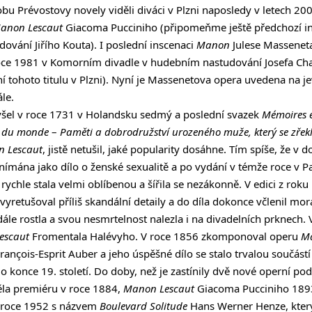
u Prévostovy novely viděli diváci v Plzni naposledy v letech 2
anon Lescaut
Giacoma Pucciniho (připomeňme ještě předchozí in
vání Jiřího Kouta). I poslední inscenaci
Manon
Julese Massenet
roce 1981 v Komorním divadle v hudebním nastudování Josefa Cha
 tohoto titulu v Plzni). Nyní je Massenetova opera uvedena na jev
le.
yšel v roce 1731 v Holandsku sedmý a poslední svazek
Mémoires 
ré du monde
–
Paměti a dobrodružství urozeného muže, který se zřekl
n Lescaut
, jistě netušil, jaké popularity dosáhne. Tím spíše, že v
ímána jako dílo o ženské sexualitě a po vydání v témže roce v Pař
rychle stala velmi oblíbenou a šířila se nezákonně. V edici z roku
 vyretušoval příliš skandální detaily a do díla dokonce včlenil moral
ále rostla a svou nesmrtelnost nalezla i na divadelních prknech.
escaut
Fromentala Halévyho. V roce 1856 zkomponoval operu
Ma
ançois-Esprit Auber a jeho úspěšné dílo se stalo trvalou součástí
o konce 19. století. Do doby, než je zastínily dvě nové operní p
la premiéru v roce 1884,
Manon Lescaut
Giacoma Pucciniho 1893
l roce 1952 s názvem
Boulevard Solitude
Hans Werner Henze, který