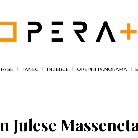
TÁ SE
TANEC
INZERCE
OPERNÍ PANORAMA
 Julese Masseneta 