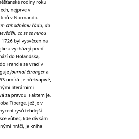
 měšťanské rodiny roku
lech, nejprve v
ktinů v Normandii.
ávám ctihodnému řádu, do
nevěděli, co se se mnou
ku 1726 byl vysvěcen na
lie a vycházejí první
hází do Holandska,
do Francie se vrací v
iguje
Journal étranger
a
763 umírá. Je překvapivé,
hými literárními
vá za pravdu. Faktem je,
oba Tiberge, jež je v
ycení rysů tehdejší
lásce vůbec, kde dívkám
nými hráči, je kniha