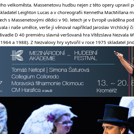
o velkoměsta. Massenetovu hudbu nejen z této opery upravil pro
skladatel Leighton Lucas a v choreografii Kennetha MacMillana 
ech s Massenetovými dědici v 90. letech je v Evropě uváděna p
ala i naše umělce, verše jí věnoval například Jaroslav Vrchlický či
ivadle D 40 premiéru slavná veršovaná hra Vítězslava Nezvala
M
h1964 a 1988). Z Nezvalovy hry vytvořil v roce 1975 skladatel Jin